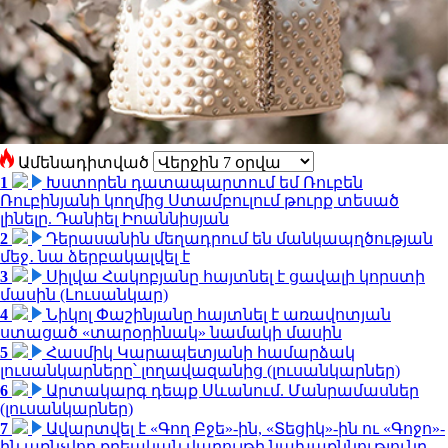
Ամենադիտված
1
Խստորեն դատապարտում եմ Ռուբեն
Ռուբինյանի կողմից Ստամբուլում թուրք տեսած
լինելը. Դանիել Իոաննիսյան
2
Դերասանին մեղադրում են մանկապղծության
մեջ․ նա ձերբակալվել է
3
Սիլվա Հակոբյանը հայտնել է ցավալի կորստի
մասին (Լուսանկար)
4
Նիկոլ Փաշինյանը հայտնել է առավոտյան
ստացած «տարօրինակ» նամակի մասին
5
Հասմիկ Կարապետյանի համարձակ
լուսանկարները՝ լողավազանից (լուսանկարներ)
6
Արտակարգ դեպք Սևանում. Մանրամասներ
(լուսանկարներ)
7
Ավարտվել է «Գող Բջե»-ին, «Տեցիկ»-ին ու «Գոջո»-
ին առնչվող քրեական վարույթի նախաքննությունը.