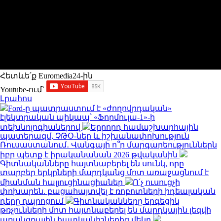
Հետևե՛ք Euromedia24-ին
Youtube-ում`
Լրահոս
Ford-ը պատրաստում է «ժողովրդական»
էլեկտրական պիկապ՝ «Ֆորմուլա-1»-ի
տեխնոլոգիաներով
Երրորդ համաշխարհային
պատերազմ, ՉԹՕ-ներ և իշխանափոխություն
Ռուսաստանում․ Վանգայի ո՞ր մարգարեություններն
իբր պետք է իրականանան 2026 թվականին
Գիտնականները հայտնաբերել են սունկ, որը
տարբեր երկրների մարդկանց մոտ առաջացնում է
միանման հալյուցինացիաներ
Ո՛չ ուսուցչի
փոխարեն. բացահայտվել է ռոբոտների իդեալական
դերը դպրոցում
Գիտնականները երգեցիկ
թռչունների մոտ հայտնաբերել են մարդկային լեզվի
առանցքային հատկանիշներից մեկը