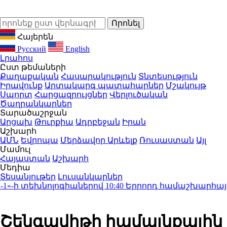
Հայերեն
Русский
English
Լրահոս
Ըստ թեմաների
Քաղաքական
Հասարակություն
Տնտեսություն
Իրավունք
Արտակարգ պատահարներ
Մշակույթ
Սպորտ
Հարցազրույցներ
Վերլուծական
Ծաղրանկարներ
Տարածաշրջան
Արցախ
Թուրքիա
Ադրբեջան
Իրան
Աշխարհ
ԱՄՆ
Եվրոպա
Մերձավոր Արևելք
Ռուսաստան
Այլ
Մամուլ
Հայաստան
Աշխարհ
Մեդիա
Տեսանյութեր
Լուսանկարներ
-ի տեխնոլոգիաներով
10:40
Երրորդ համաշխարհային պ
Շենգավիթի համայնքային