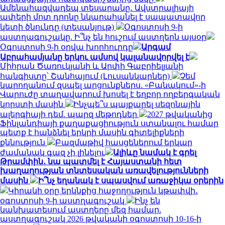
Ամենահազվադեպ տեսարանը․ Ավստրալիայի
ափերի մոտ դրոնը նկարահանել է սապատավոր
կետի ծնունդը (տեսանյութ)
Օգոստոսի 9-ի
աստղագուշակը. Ի՞նչ են հուշում աստղերն այսօր
Օգոստոսի 9-ի օրվա խորհուրդը
Արգամ
Աբրահամյանը երկու ամսով կալանավորվել է
Միհրան Ծառուկյանի և Արփի Գաբրիելյանի
հանգիստը՝ Շանհայում (Լուսանկարներ)
Չեմ
կարողանում զսպել արցունքներս. «Բանակում»-ի
Վարուժը տաղավարում խոսել է եղբոր ողբերգական
կորստի մասին
Ինչպե՞ս պայքարել սեզոնային
ալերգիայի դեմ. պարզ մեթոդներ
2027 թվականից
Ֆինլանդիայի քաղաքացիություն ստանալու համար
պետք է հանձնել երկրի մասին գիտելիքների
քննություն
Բազմաթիվ հասցեներում երկար
ժամանակ գազ չի լինելու
Ալիևը նամակ է գրել
Թրամփին․ նա պատմել է Հայաստանի հետ
խաղաղության տնտեսական առավելությունների
մասին
Ի՞նչ եղանակ է սպասվում առաջիկա օրերին
Կիրակի օրը երկնքից հաջողություն կթափվի․
օգոստոսի 9-ի աստղագուշակ
Ինչ են
կանխատեսում աստղերը մեզ համար.
աստղագուշակ 2026 թվականի օգոստոսի 10-16-ի