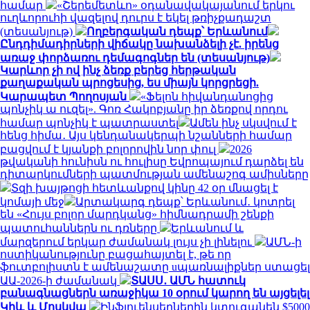
համար
«Շերեմետևո» օդանավակայանում երկու
ուղևորուհի վազելով դուրս է եկել թռիչքադաշտ
(տեսանյութ)
Ողբերգական դեպք՝ Երևանում
Ընդդիմադիրների վիճակը նախանձելի չէ. իրենց
առաջ փորձառու դեմագոգներ են (տեսանյութ)
Կարևոր չի ով ինչ ձեռք բերեց հերթական
քաղաքական պրոցեսից, ես միայն կորցրեցի.
Կարապետ Պողոսյան
«Ֆելոն հիվանդանոցից
պոնչիկ ա ուզել». Գոռ Հակոբյանը իր ձեռքով որդու
համար պոնչիկ է պատրաստել
Ամեն ինչ սկսվում է
հենց հիմա․ Այս կենդանակերպի նշանների համար
բացվում է կյանքի բոլորովին նոր փուլ
2026
թվականի հունիսն ու հուլիսը Եվրոպայում դարձել են
դիտարկումների պատմության ամենաշոգ ամիսները
Տզի խայթոցի հետևանքով կինը 42 օր մնացել է
կոմայի մեջ
Արտակարգ դեպք՝ Երևանում․ կոտրել
են «Հույս բոլոր մարդկանց» հիմնադրամի շենքի
պատուհաններն ու դռները
Երևանում և
մարզերում երկար ժամանակ լույս չի լինելու
ԱՄՆ-ի
ոստիկանությունը բացահայտել է, թե որ
ֆուտբոլիստն է ամենաշատը uպառնալիքներ ստացել
ԱԱ-2026-ի ժամանակ
ՏԱՍՍ․ ԱՄՆ հատուկ
բանագնացներն առաջիկա 10 օրում կարող են այցելել
Կիև և Մոսկվա
Ինֆլուենսերներին կտուգանեն $5000