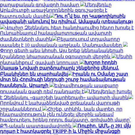
քաղաքական գովազդի համար
Մեդվեդևը
Արևմուտքի առաջնորդներին զգուշացրել է
հատուցման մասին
Դու ո՞վ ես, որ Կաթողիկոսին
ավազանի անունով ես դիմում․ Ամալյան (տեսանյութ)
Վուչիչը Զելենսկու հետ հանդիպումից հետո խոսել է
Ուկրաինայում հակամարտության ավարտի
ժամկետների մասին
Բելառուսում տղամարդը
սպանել է 10 ամսական աղջկան. Մանրամասներ
Փողը գետի պես կհոսի. Այս երեք կենդանակերպի
նշանները կհարստանան օգոստոսի վերջին
Մեսիի
ընտանիքում՝ ցավալի կորուստ
Խոշոր հրդեհ
Սայաթ Նովայի բարձրահարկ շենքերից մեկում.
Բնակիչներ են տարհանվել
Իրանն ու Օմանը շատ
մոտ են Հորմուզի նեղուցի շուրջ համաձայնության
հասնելուն․ Արաղչի
Եվրամիության պայքարը
ռուսական գազի դեմ դանդաղել է
Մեդվեդևը խոսել
է Զելենսկու «գարշելի կարիերայի» ավարտի մասին
Որոնվում է նախաձեռնված քրեական վարույթի
շրջանակներում
Հիշեք, տիկին․ կան մայրեր, որ
հնարավորություն չեն ունեցել վերջին անգամ
համբուրելու իրենց որդու ճակատը. զոհվածի մայրը՝
ՔՊ-ական պատգամավորին
Ռուբիո․ ԱՄՆ-ը 201 մլն
դոլար է հատկացրել TRIPP-ի և Միջին միջանցքի