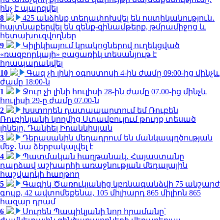
ինչ է պարզվել
8
425 անձինք տեղափոխվել են ոստիկանություն․
հայտնաբերվել են զենք-զինամթերք, թմրամիջոց և
հետախուզվողներ
9
Կիլիկիայում կրակոցներով ուղեկցված
«ռազբորկայի» բացառիկ տեսանյութ է
հրապարակվել
10
Գազ չի լինի օգոստոսի 4-ին ժամը 09:00-ից մինչև
ժամը 18:00-ն
1
Ջուր չի լինի հուլիսի 28-ին ժամը 07.00-ից մինչև
հուլիսի 29-ը ժամը 07.00-ն
2
Խստորեն դատապարտում եմ Ռուբեն
Ռուբինյանի կողմից Ստամբուլում թուրք տեսած
լինելը. Դանիել Իոաննիսյան
3
Դերասանին մեղադրում են մանկապղծության
մեջ․ նա ձերբակալվել է
4
Պատմական հաղթանակ․ Հայաստանը
դարձավ աշխարհի առաջնության մեդալային
հաշվարկի հաղթող
5
Գագիկ Ծառուկյանից կբռնագանձվի 75 անշարժ
գույք, 42 ավտոմեքենա, 105 միլիարդ 865 միլիոն 865
հազար դրամ
6
Սուրեն Պապիկյանի նոր հրամանը՝