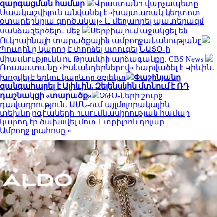
զարգացման համար
Վրաստանի վարչապետը
Սաակաշվիլուն անվանել է «խայտառակ կեղտոտ
օտարերկրյա գործակալ» և մեղադրել պատերազմ
սանձազերծելու մեջ
Սերբիայում աջակցել են
Ուկրաինայի տարածքային ամբողջականությանը
Պուտինը կարող է փորձել ստուգել ՆԱՏՕ-ի
միասնությունն ու Թրամփի արձագանքը. CBS News
Ռուսաստանը «Իսկանդերներով» հարվածել է Կիևին․
խոցվել է երկու կարևոր օբյեկտ
Փաշինյանը
զանգահարել է Ալիևին. Զելենսկին մտնում է ՌԴ
դաշնակցի «տարածք»
ՉԹՕ-ների շուրջ
դավադրություն․ ԱՄՆ-ում այլմոլորակային
տեխնոլոգիաների ուսումնասիրության համար
կարող էր ծախսվել մոտ 1 տրիլիոն դոլար
Ամբողջ լրահոսը »