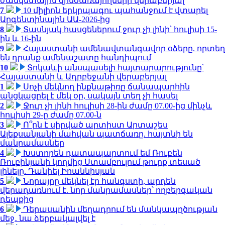
ժամկետային զինծառայողների վերաբերյալ
7
10 միլիոն երկրպագու պահանջում է վտարել
Արգենտինային ԱԱ-2026-ից
8
Տասնյակ հասցեներում ջուր չի լինի՝ հուլիսի 15-
ին և 16-ին
9
Հայաստանի ամենավտանգավոր օձերը. որտեղ
են դրանք ամենաշատը հանդիպում
10
Տոկաևի անսպասելի հայտարարությունը՝
Հայաստանի և Ադրբեջանի վերաբերյալ
1
Սոչի մեկնող ինքնաթիռը ճանապարհին
անցկացրել է մեկ օր, սակայն տեղ չի հասել
2
Ջուր չի լինի հուլիսի 28-ին ժամը 07.00-ից մինչև
հուլիսի 29-ը ժամը 07.00-ն
3
Ո՞րն է սիրված արտիստ Արտաշես
Ալեքսանյանի մահվան պատճառը. հայտնի են
մանրամասներ
4
Խստորեն դատապարտում եմ Ռուբեն
Ռուբինյանի կողմից Ստամբուլում թուրք տեսած
լինելը. Դանիել Իոաննիսյան
5
Նորայրը մեկնել էր հանգստի, արդեն
վերադառնում է. նոր մանրամասներ՝ ողբերգական
դեպքից
6
Դերասանին մեղադրում են մանկապղծության
մեջ․ նա ձերբակալվել է