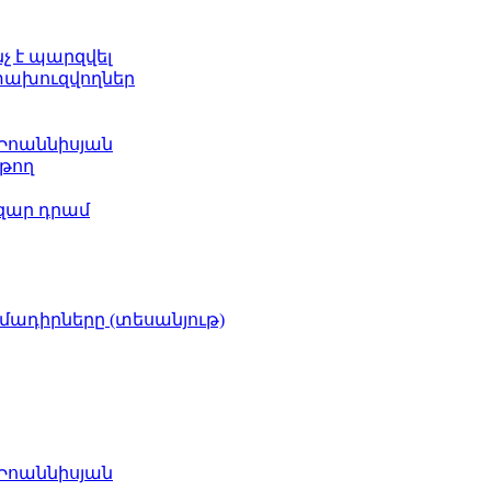
նչ է պարզվել
ետախուզվողներ
 Իոաննիսյան
թող
ազար դրամ
իմադիրները (տեսանյութ)
 Իոաննիսյան