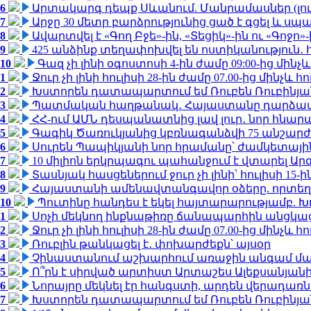
6
Արտակարգ դեպք Սևանում. Մանրամասներ (լո
7
Արջը 30 մետր բարձրությունից ցած է գցել և ս
8
Ավարտվել է «Գող Բջե»-ին, «Տեցիկ»-ին ու «Գոջ
9
425 անձինք տեղափոխվել են ոստիկանություն․
10
Գազ չի լինի օգոստոսի 4-ին ժամը 09:00-ից մինչև
1
Ջուր չի լինի հուլիսի 28-ին ժամը 07.00-ից մինչև հո
2
Խստորեն դատապարտում եմ Ռուբեն Ռուբինյանի
3
Պատմական հաղթանակ․ Հայաստանը դարձավ 
4
ՀՀ-ում ԱՄՆ դեսպանատնից լավ լուր․ նոր հնար
5
Գագիկ Ծառուկյանից կբռնագանձվի 75 անշարժ գո
6
Սուրեն Պապիկյանի նոր հրամանը՝ ժամկետային
7
10 միլիոն երկրպագու պահանջում է վտարել Արգ
8
Տասնյակ հասցեներում ջուր չի լինի՝ հուլիսի 15-ին
9
Հայաստանի ամենավտանգավոր օձերը. որտեղ
10
Պուտինը հանդես է եկել հայտարարությամբ. Խո
1
Սոչի մեկնող ինքնաթիռը ճանապարհին անցկացրե
2
Ջուր չի լինի հուլիսի 28-ին ժամը 07.00-ից մինչև հո
3
Ռուբլին թանկացել է․ փոխարժեքն՝ այսօր
4
Չինաստանում աշխարհում առաջին անգամ մա
5
Ո՞րն է սիրված արտիստ Արտաշես Ալեքսանյա
6
Նորայրը մեկնել էր հանգստի, արդեն վերադառն
7
Խստորեն դատապարտում եմ Ռուբեն Ռուբինյանի