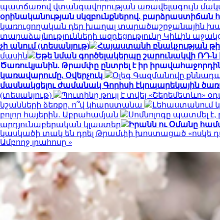
պատճառով վտանգավորության առավելագույն մակ
օրինականության սկզբունքներով. բարձրաստիճան 
կառուցողական դեր խաղալ տարածաշրջանային խաղա
տարաձայնությունների ազդեցությունը Կիևին աջակ
չի անում (տեսանյութ)
Հայաստանի բնակչության թիվ
մասին
Եթե նման գործելակերպը շարունակվի ՌԴ-ն
Ծառուկյանին. Թրամփը ընտրել է իր իրավահաջորդին
կառավարումը. Օվերչուկ
Օլեգ Գազմանովը քննադ
մասնակցելու ժամանակ Գորիսի էկոպարեկային ծառ
(տեսանյութ)
Պուտինը թույլ է տվել «Շերեմետևո
նշանների ձեռքը. ո՞վ կհարստանա
Լեհաստանում 
բոլոր հայերին․ Աբրահամյան
Սոմնոլոգը պատմել է,
արդյունաբերական կլաստեր
Իրանն ու Օմանը համա
կասկածի տակ են դրել Թրամփի խոստացած «ոսկե 
Ամբողջ լրահոսը »