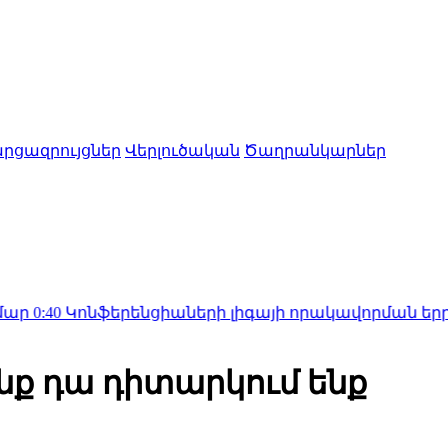
րցազրույցներ
Վերլուծական
Ծաղրանկարներ
ֆերենցիաների լիգայի որակավորման երրորդ փուլի 
ենք դա դիտարկում ենք