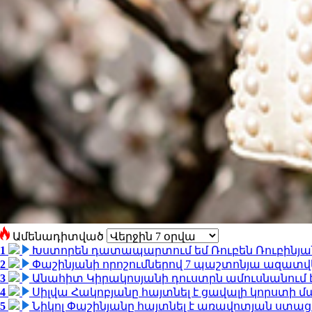
Ամենադիտված
1
Խստորեն դատապարտում եմ Ռուբեն Ռուբինյանի
2
Փաշինյանի որոշումներով 7 պաշտոնյա ազատվ
3
Անահիտ Կիրակոսյանի դուստրն ամուսնանում 
4
Սիլվա Հակոբյանը հայտնել է ցավալի կորստի մ
5
Նիկոլ Փաշինյանը հայտնել է առավոտյան ստ