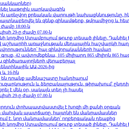
ւսանկարներ)
պանել կաթոլիկ սարկավագին
ո»-ին առնչվող քրեական վարույթի նախաքննությունը. ի
 հայտնաբերվել են զենք-զինամթերք, թմրամիջոց և հ
 ժամը 18:00-ն
ւլիսի 29-ը ժամը 07.00-ն
 կողմից Ստամբուլում թուրք տեսած լինելը. Դանիել
աշխարհի առաջնության մեդալային հաշվարկի հաղ
ավորություններ՝ հայ զինվորականների համար
ւյք, 42 ավտոմեքենա, 105 միլիարդ 865 միլիոն 865 հ
 զինծառայողների վերաբերյալ
ենտինային ԱԱ-2026-ից
 և 16-ին
 են դրանք ամենաշատը հանդիպում
ւզարկություն և ձերբակալություն․ թիրախում՝ ընդդ
լ է մեկ օր, սակայն տեղ չի հասել
ւլիսի 29-ը ժամը 07.00-ն
րդուն փոխպատվաստվել է խոզի մի քանի օրգան
նի մահվան պատճառը. հայտնի են մանրամասներ
ում է. նոր մանրամասներ՝ ողբերգական դեպքից
 կողմից Ստամբուլում թուրք տեսած լինելը. Դանիել