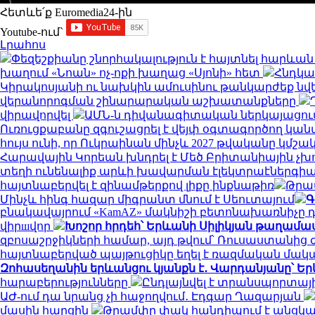
Հետևե՛ք Euromedia24-ին
Youtube-ում`
Լրահոս
Փեզեշքիանը շնորհակալություն է հայտնել հարևան
խաղում «Նոան» ոչ-ոքի խաղաց «Սյոնի» հետ
Հնդկաս
Կիրակոսյանի ու նախկին ամուսինու թանկարժեք նվե
վերանորոգման շինարարական աշխատանքները
վիրավորվել
ԱՄՆ-ն դիվանագիտական ներկայացում
Ուռուցքաբանը զգուշացրել է վեյփ օգտագործող կան
հույս ունի, որ Ուկրաինան մինչև 2027 թվականը կ
Հարավային Կորեան խնդրել է Մեծ Բրիտանիային չխ
տեղի ունենալիք արևի խավարման էլեկտրաէներգիա
հայտնաբերվել է զինամթերքով լիքը ինքնաթիռ
Թրա
Մինչև հինգ հազար միգրանտ մնում է Սեուտայում
Գ
բնակավայրում «KamAZ» մակնիշի բետոնախառնիչը դ
վիրшվոր
Խոշոր հրդեհ՝ Երևանի Սիլիկյան թաղամ
զբոսաշրջիկների համար, այդ թվում՝ Ռուսաստանից
հայտնաբերված պայթուցիկը եղել է ռազմական մա
Զոհասեղանին երևանցու կյանքն է․ Վարդանյանը՝ Եր
հարաբերությունները
Ընդլայնվել է տրանսպորտա
ԱԺ-ում դա նրանց չի հաջողվում․ Էդգար Ղազարյան
մասին հարցին
Թրամփը փակ հանդիպում է անցկա