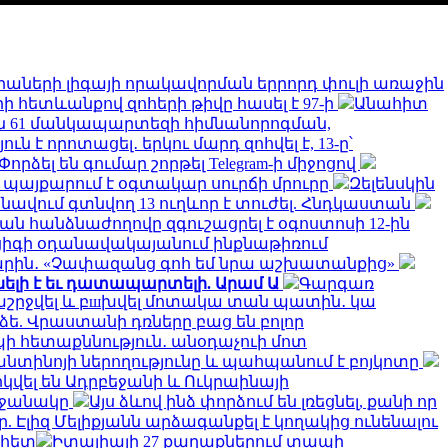
իաների լիգայի որակավորման երրորդ փուլի առաջին
ի հետևանքով զոհերի թիվը հասել է 97-ի
Անահիտ
 61 մանկապարտեզի հիմնանորոգման,
է որոտացել․ երկու մարդ զոհվել է, 13-ը՝
Փորձել են գումար շորթել Telegram-ի միջոցով
մ պայքարում է օգտակար սուրճի մրուրը
Զելենսկին
նավում գտնվող 13 ուղևոր է տուժել. Հնդկաստան
ն հանձնաժողովը զգուշացրել է օգոստոսի 12-ին
իգի օդանավակայանում ինքնաթիռում
ին․ «Չափազանց գոհ եմ նրա աշխատանքից»
ելի է եւ դատապարտելի. Արամ Ա
Գարգառ
ղաշրջվել և բшխվել մոտակա տան պատին․ կա
ե. Վրաստանի դռները բաց են բոլոր
ի հետաքննություն․ անօդաչուի մոտ
ֆանտինոյի ներողությունը և պահպանում է բոյկոտը
կվել են Ադրբեջանի և Ուկրաինայի
րջանակը
Այս ձևով ինձ փորձում են լռեցնել, քանի որ
 Էլիզ Մելիքյանն արձագանքել է կողակից ունենալու
 հետ
Իտալիայի 27 քաղաքներում տապի