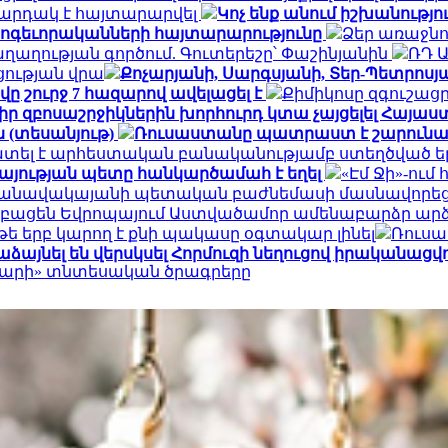
արդակ է հայտարարվել
Կոչ ենք անում իշխանությ
հոգեւորականների հայտարարությունը
Ձեր առաջնո
ղության գործում. Գուտերեշը՝ Փաշինյանին
ՌԴ 
ցության վրա
Քոչարյանի, Սարգսյանի, Տեր-Պետրոսյան
ը շուրջ 7 հազարով ավելացել է
Քիմիկոսը զգուշացր
 իր զբոսաշրջիկներին խորհուրդ կտա չայցելել Հայ
 (տեսանյութ)
Ռուսաստանը պատրաստ է շարունակ
ատել է արհեստական բանականությամբ ստեղծված ե
այության պետը հանկարծամահ է եղել
«Էմ Ջի»-ու
» օդանավակայանի պետական բաժնեմասի մասնավորեց
կբացեն Եվրոպայում Աստվածամոր ամենաբարձր ար
 թե երբ կարող է քնի պակասը օգտակար լինել
Ռուսա
ձայնել են վերսկսել Հորմուզի նեղուցով իրականացվող
դարի» տնտեսական ծրագրերը