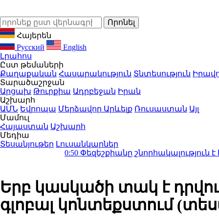
Հայերեն
Русский
English
Լրահոս
Ըստ թեմաների
Քաղաքական
Հասարակություն
Տնտեսություն
Իրավո
Տարածաշրջան
Արցախ
Թուրքիա
Ադրբեջան
Իրան
Աշխարհ
ԱՄՆ
Եվրոպա
Մերձավոր Արևելք
Ռուսաստան
Այլ
Մամուլ
Հայաստան
Աշխարհ
Մեդիա
Տեսանյութեր
Լուսանկարներ
0:50
Փեզեշքիանը շնորհակալություն է հայտնել հ
Երբ կասկածի տակ է դրվու
գլոբալ կոնտեքստում (տես