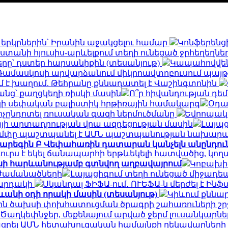
 երկրներին՝ Իրանին աջակցելու համար
Կոնֆերենց
տանի հյուսիս-արևելքում տեղի ունեցած ջրհեղեղներ
րը՝ դստեր հարսանիքին (տեսանյութ)
Կապահովվեն
Դամասկոսի արվարձանում միկրոավտոբուսում պայթյուն 
 է խաղում. Թեհրանը քննադատել է Վաշինգտոնին
անց՝ քաղցկեղի ռիսկի մասին
Ո՞ր հիվանդության դե
մշակի սեփական բալիստիկ հրթիռային համակարգ
Օդա
ոչընդոտել ռուսական գազի ներմուծմանը
Եվրոպակա
յի արտադրության վրա ազդեցության մասին
Լայպց
մփը պաշտպանել է ԱՄՆ պաշտպանության նախարար
արեգին Բ Վեփահառին դատարան կանչելն անընդուն
ուրս է եկել ճանապարհի երթևեկելի հատվածից, կո
ասի հարևանությամբ գտնվող աղբավայրում
Կոբախիձ
 ժամանածների
Լայպցիգում տեղի ունեցած միջադեպ
կարդակի
Սկանդալ ՖԻՖԱ-ում․ ՈՒԵՖԱ-ն մերժել է Ին
ևանի օդի որակի մասին (տեսանյութ)
Կիևում քննար
յին ծախսի փոխհատուցման ծրագրի շահառուների շ
Ծաղկեփնջեր, մեքենայում արված ջերմ լուսանկարներ.
ցրել ԱՄՆ հետախուզական համայնքի ղեկավարների