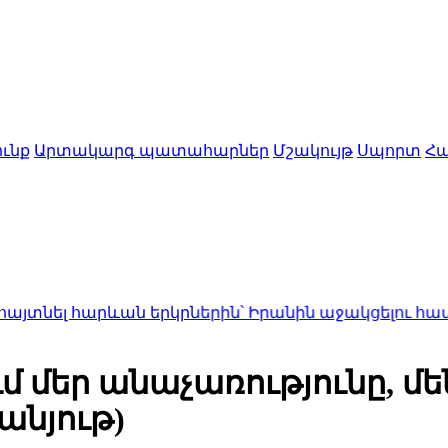
ւնք
Արտակարգ պատահարներ
Մշակույթ
Սպորտ
Հա
արևան երկրներին՝ Իրանին աջակցելու համար
0:40
Կոն
մ մեր անաչառությունը, մ
անյութ)