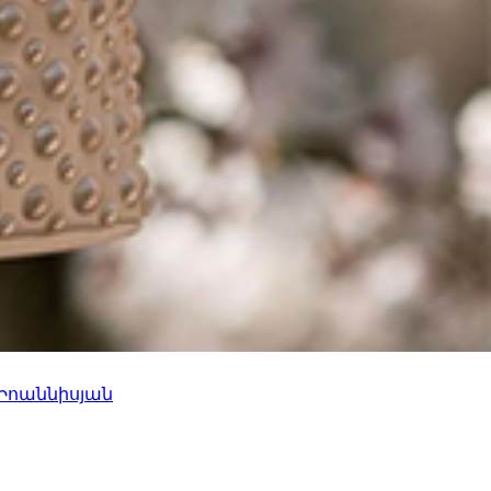
 Իոաննիսյան