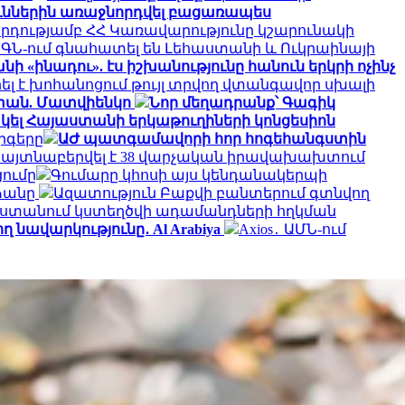
ուններին առաջնորդվել բացառապես
րդությամբ ՀՀ Կառավարությունը կշարունակի
ԱԳՆ-ում գնահատել են Լեհաստանի և Ուկրաինայի
ի «ինադու». էս իշխանությունը հանուն երկրի ոչինչ
ել է խոհանոցում թույլ տրվող վտանգավոր սխալի
աստան. Մատվիենկո
Նոր մեղադրանք՝ Գագիկ
ել Հայաստանի երկաթուղիների կոնցեսիոն
րգերը
ԱԺ պատգամավորի հոր հոգեհանգստին
մ հայտնաբերվել է 38 վարչական իրավախախտում
ումը
Գումարը կհոսի այս կենդանակերպի
ձանը
Ազատություն Բաքվի բանտերում գտնվող
ստանում կստեղծվի ադամանդների հղկման
 նավարկությունը․ Al Arabiya
Axios․ ԱՄՆ-ում