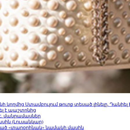
 կողմից Ստամբուլում թուրք տեսած լինելը. Դանիել
ել է պաշտոնից
է. մանրամասներ
ասին (Լուսանկար)
ացած «տարօրինակ» նամակի մասին