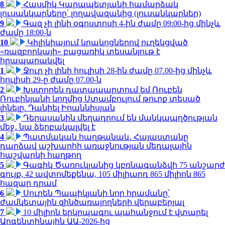
8
Հասմիկ Կարապետյանի համարձակ
լուսանկարները՝ լողավազանից (լուսանկարներ)
9
Գազ չի լինի օգոստոսի 4-ին ժամը 09:00-ից մինչև
ժամը 18:00-ն
10
Կիլիկիայում կրակոցներով ուղեկցված
«ռազբորկայի» բացառիկ տեսանյութ է
հրապարակվել
1
Ջուր չի լինի հուլիսի 28-ին ժամը 07.00-ից մինչև
հուլիսի 29-ը ժամը 07.00-ն
2
Խստորեն դատապարտում եմ Ռուբեն
Ռուբինյանի կողմից Ստամբուլում թուրք տեսած
լինելը. Դանիել Իոաննիսյան
3
Դերասանին մեղադրում են մանկապղծության
մեջ․ նա ձերբակալվել է
4
Պատմական հաղթանակ․ Հայաստանը
դարձավ աշխարհի առաջնության մեդալային
հաշվարկի հաղթող
5
Գագիկ Ծառուկյանից կբռնագանձվի 75 անշարժ
գույք, 42 ավտոմեքենա, 105 միլիարդ 865 միլիոն 865
հազար դրամ
6
Սուրեն Պապիկյանի նոր հրամանը՝
ժամկետային զինծառայողների վերաբերյալ
7
10 միլիոն երկրպագու պահանջում է վտարել
Արգենտինային ԱԱ-2026-ից