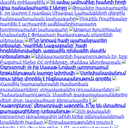
մասին օրինագծին
31-ամյա ամուսինը խանդի հողի
վրա դանակահարել է կնոջը
Թրամփը հայտարարել
է, որ կարող է դառնալ Միացյալ Նահանգների վերջին
հանրապետական ​​նախագահը
Ռուբեն Ռուբինյանը
դարձել է աշխարհի ամենաերիտասարդ
խորհրդարանի նախագահը
Արթուր Խուդինյանը
նշանակվել է Փրկարար ծառայության տնօրենի
տեղակալ
Ո՞ւր կորավ հայի պահանջատեր
տեսակը․ Կարինե Նալչաջյանը՝ հայի
հոգեկերտվածքի, ազգային դիմագծի մասին
(տեսանյութ)
Աննկարագրելի հպարտություն էր, երբ
Բաքվում հնչեց ՀՀ օրհներգը․ Ժաննա Անդրեասյան
Օգոստոսի 10-ից Սայաթ-Նովայի պողոտայում
երթևեկության կարգը կփոխվի
Ստեփանավանում
ռուս կինը փորձել է ինքնասպանություն գործել
Հասմիկ Կարապետյանի համարձակ
լուսանկարները՝ լողավազանից (լուսանկարներ)
Դանակահարություն՝ Մասիսի գազալցակայաններից
մեկի մոտ. կասկածյալը ձերբակալվել է
Կաթողիկոսը՝ մեղադրյալի աթոռին․ ի՞նչ են մտածում
քաղաքացիները (տեսանյութ)
2026 թվականի
օգոստոսը վտանգավոր կլինի երեք կենդանակերպի
նշանների համար
Շրջանառությունից դուրս է
բերվել 1293 միավոր զենք․ ՆԳՆ ոստիկանություն