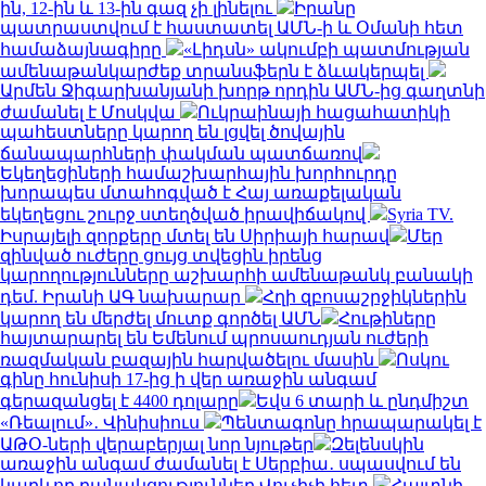
ին, 12-ին և 13-ին գազ չի լինելու
Իրանը
պատրաստվում է հաստատել ԱՄՆ-ի և Օմանի հետ
համաձայնագիրը
«Լիդսն» ակումբի պատմության
ամենաթանկարժեք տրանսֆերն է ձևակերպել
Արմեն Ջիգարխանյանի խորթ որդին ԱՄՆ-ից գաղտնի
ժամանել է Մոսկվա
Ուկրաինայի հացահատիկի
պահեստները կարող են լցվել ծովային
ճանապարհների փակման պատճառով
Եկեղեցիների համաշխարհային խորհուրդը
խորապես մտահոգված է Հայ առաքելական
եկեղեցու շուրջ ստեղծված իրավիճակով
Syria TV.
Իսրայելի զորքերը մտել են Սիրիայի հարավ
Մեր
զինված ուժերը ցույց տվեցին իրենց
կարողությունները աշխարհի ամենաթանկ բանակի
դեմ. Իրանի ԱԳ նախարար
Հղի զբոսաշրջիկներին
կարող են մերժել մուտք գործել ԱՄՆ
Հութիները
հայտարարել են Եմենում պրոսաուդյան ուժերի
ռազմական բազային հարվածելու մասին
Ոսկու
գինը հունիսի 17-ից ի վեր առաջին անգամ
գերազանցել է 4400 դոլարը
Եվս 6 տարի և ընդմիշտ
«Ռեալում»․ Վինիսիուս
Պենտագոնը հրապարակել է
ԱԹՕ-ների վերաբերյալ նոր նյութեր
Զելենսկին
առաջին անգամ ժամանել է Սերբիա․ սպասվում են
կարևոր բանակցություններ Վուչիչի հետ
Հայտնի