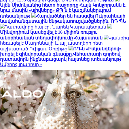
Ալեն Սիմոնյանից հետո հաջորդը Հայկ Կոնջորյանն է․
նրա մասին «սլիվները» ՔՊ-ն է կազմակերպում
(տեսանյութ)
Հարվածներ են հասցվել Ուկրաինայի
նավահանգստային ենթակառուցվածքներին. ՌԴ ՊՆ
Դատավորը հայ էր․ Նարեկ Կարապետյան
Մինվոդիում կասեցվել է 16 միլիոն ռուբլու
անօրինական տեղափոխումը Հայաստան
Կյանքից
հեռացել է Մադոննայի և այլ աստղերի հետ
աշխատած Ուիլյամ Օրբիթը
ՌԴ-ն «Իսկանդերով»
խոցել է զինվորական գնացքը.Վեհափառի գործով
դատավորն ինքնաբացարկ հայտնեց (տեսանյութ)
Ամբողջ լրահոսը »