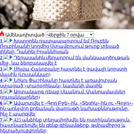
Ամենադիտված
1
Խստորեն դատապարտում եմ Ռուբեն
Ռուբինյանի կողմից Ստամբուլում թուրք տեսած
լինելը. Դանիել Իոաննիսյան
2
Դերասանին մեղադրում են մանկապղծության
մեջ․ նա ձերբակալվել է
3
Սիլվա Հակոբյանը հայտնել է ցավալի կորստի
մասին (Լուսանկար)
4
Նիկոլ Փաշինյանը հայտնել է առավոտյան
ստացած «տարօրինակ» նամակի մասին
5
Արտակարգ դեպք Սևանում. Մանրամասներ
(լուսանկարներ)
6
Ավարտվել է «Գող Բջե»-ին, «Տեցիկ»-ին ու «Գոջո»-
ին առնչվող քրեական վարույթի նախաքննությունը.
ինչ է պարզվել
7
425 անձինք տեղափոխվել են ոստիկանություն․
հայտնաբերվել են զենք-զինամթերք, թմրամիջոց և
հետախուզվողներ