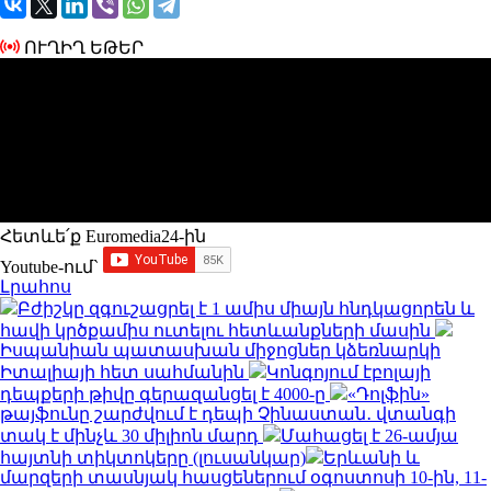
ՈՒՂԻՂ ԵԹԵՐ
Հետևե՛ք Euromedia24-ին
Youtube-ում`
Լրահոս
Բժիշկը զգուշացրել է 1 ամիս միայն հնդկացորեն և
հավի կրծքամիս ուտելու հետևանքների մասին
Իսպանիան պատասխան միջոցներ կձեռնարկի
Իտալիայի հետ սահմանին
Կոնգոյում էբոլայի
դեպքերի թիվը գերազանցել է 4000-ը
«Դոլֆին»
թայֆունը շարժվում է դեպի Չինաստան․ վտանգի
տակ է մինչև 30 միլիոն մարդ
Մահացել է 26-ամյա
հայտնի տիկտոկերը (լուսանկար)
Երևանի և
մարզերի տասնյակ հասցեներում օգոստոսի 10-ին, 11-