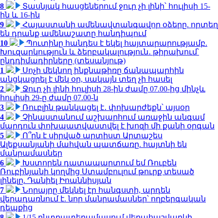
8
Տասնյակ հասցեներում ջուր չի լինի՝ հուլիսի 15-
ին և 16-ին
9
Հայաստանի ամենավտանգավոր օձերը. որտեղ
են դրանք ամենաշատը հանդիպում
10
Պուտինը հանդես է եկել հայտարարությամբ.
Խուզարկություն և ձերբակալություն․ թիրախում՝
ընդդիմադիրները (տեսանյութ)
1
Սոչի մեկնող ինքնաթիռը ճանապարհին
անցկացրել է մեկ օր, սակայն տեղ չի հասել
2
Ջուր չի լինի հուլիսի 28-ին ժամը 07.00-ից մինչև
հուլիսի 29-ը ժամը 07.00-ն
3
Ռուբլին թանկացել է․ փոխարժեքն՝ այսօր
4
Չինաստանում աշխարհում առաջին անգամ
մարդուն փոխպատվաստվել է խոզի մի քանի օրգան
5
Ո՞րն է սիրված արտիստ Արտաշես
Ալեքսանյանի մահվան պատճառը. հայտնի են
մանրամասներ
6
Խստորեն դատապարտում եմ Ռուբեն
Ռուբինյանի կողմից Ստամբուլում թուրք տեսած
լինելը. Դանիել Իոաննիսյան
7
Նորայրը մեկնել էր հանգստի, արդեն
վերադառնում է. նոր մանրամասներ՝ ողբերգական
դեպքից
8
1/15 ընտրատեղամասում վերահաշվարկի