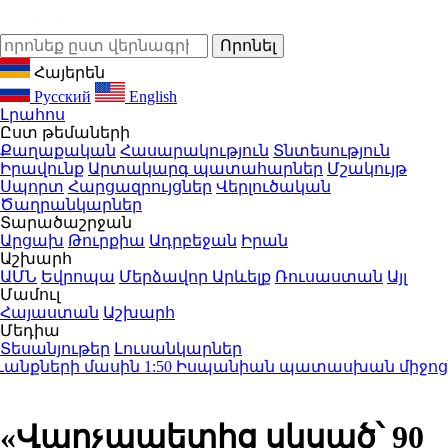
Հայերեն
Русский
English
Լրահոս
Ըստ թեմաների
Քաղաքական
Հասարակություն
Տնտեսություն
Իրավունք
Արտակարգ պատահարներ
Մշակույթ
Սպորտ
Հարցազրույցներ
Վերլուծական
Ծաղրանկարներ
Տարածաշրջան
Արցախ
Թուրքիա
Ադրբեջան
Իրան
Աշխարհ
ԱՄՆ
Եվրոպա
Մերձավոր Արևելք
Ռուսաստան
Այլ
Մամուլ
Հայաստան
Աշխարհ
Մեդիա
Տեսանյութեր
Լուսանկարներ
անքների մասին
1:50
Իսպանիան պատասխան միջոցներ 
«Վարչապետից սկսած՝ 90