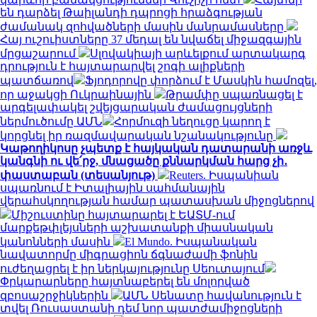
են դարձել Թաիլանդի դպրոցի հրաձգության
ժամանակ զոհվածների մասին մանրամասները
Հայ ուշուիստները 37 մեդալ են նվաճել միջազգային
մրցաշարում
Սլովակիայի արևելքում արտակարգ
դրություն է հայտարարվել շոգի ալիքների
պատճառով
Ֆյոդորովը փորձում է Մասկին համոզել,
որ աջակցի Ուկրաինային
Թրամփը սպառնացել է
արգելափակել շվեյցարական ժամացույցների
ներմուծումը ԱՄՆ
Հորմուզի նեղուցը կարող է
կորցնել իր ռազմավարական նշանակությունը
Կաթողիկոսը չպետք է հայկական դատարանի առջև
կանգնի ու վե՛րջ, մնացածը քննարկման հարց չի․
փաստաբան (տեսանյութ)
Reuters. Իսպանիան
սպառնում է Իտալիային սահմանային
վերահսկողության համար պատասխան միջոցներով
Միշուստինը հայտարարել է ԵԱՏՄ-ում
մարքեթփլեյսների աշխատանքի միասնական
կանոնների մասին
El Mundo. Իսպանական
նավատորմը միգրացիոն ճգնաժամի ֆոնին
ուժեղացրել է իր ներկայությունը Սեուտայում
Փրկարարները հայտնաբերել են մոլորված
զբոսաշրջիկներին
ԱՄՆ Սենատը հավանություն է
տվել Ռուսաստանի դեմ նոր պատժամիջոցների