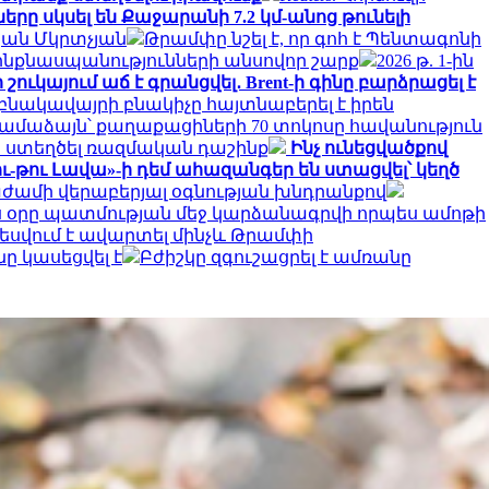
րը սկսել են Քաջարանի 7.2 կմ-անոց թունելի
պան Մկրտչյան
Թրամփը նշել է, որ գոհ է Պենտագոնի
 ինքնասպանությունների անսովոր շարք
2026 թ. 1-ին
շուկայում աճ է գրանցվել․ Brent-ի գինը բարձրացել է
նակավայրի բնակիչը հայտնաբերել է իրեն
ամաձայն՝ քաղաքացիների 70 տոկոսը հավանություն
ն ստեղծել ռազմական դաշինք
Ինչ ունեցվածքով
ու-թու Լավա»-ի դեմ ահազանգեր են ստացվել՝ կեղծ
աժամի վերաբերյալ օգնության խնդրանքով
ս օրը պատմության մեջ կարձանագրվի որպես ամոթի
վում է ավարտել մինչև Թրամփի
ը կասեցվել է
Բժիշկը զգուշացրել է ամռանը