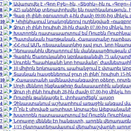
7
Ավարտվել է «Գող Բջե»-ին, «Տեցիկ»-ին ու «Գոջ
8
425 անձինք տեղափոխվել են ոստիկանություն․
9
Գազ չի լինի օգոստոսի 4-ին ժամը 09:00-ից մինչև 
10
Կիլիկիայում կրակոցներով ուղեկցված «ռազբ
1
Ջուր չի լինի հուլիսի 28-ին ժամը 07.00-ից մինչև հո
2
Խստորեն դատապարտում եմ Ռուբեն Ռուբինյանի
3
Պատմական հաղթանակ․ Հայաստանը դարձավ 
4
ՀՀ-ում ԱՄՆ դեսպանատնից լավ լուր․ նոր հնար
5
Դերասանին մեղադրում են մանկապղծության մե
6
Գագիկ Ծառուկյանից կբռնագանձվի 75 անշարժ գո
7
Սուրեն Պապիկյանի նոր հրամանը՝ ժամկետային
8
10 միլիոն երկրպագու պահանջում է վտարել Արգ
9
Տասնյակ հասցեներում ջուր չի լինի՝ հուլիսի 15-ին
10
Հայաստանի ամենավտանգավոր օձերը. որտե
1
Սոչի մեկնող ինքնաթիռը ճանապարհին անցկացրե
2
Ջուր չի լինի հուլիսի 28-ին ժամը 07.00-ից մինչև հո
3
Ռուբլին թանկացել է․ փոխարժեքն՝ այսօր
4
Չինաստանում աշխարհում առաջին անգամ մա
5
Ո՞րն է սիրված արտիստ Արտաշես Ալեքսանյա
6
Խստորեն դատապարտում եմ Ռուբեն Ռուբինյանի
7
Նորայրը մեկնել էր հանգստի, արդեն վերադառն
8
1/15 ընտրատեղամասում վերահաշվարկի արդյուն