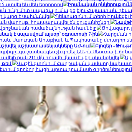
ճատվել են մեկ երրորդով
Իրանական ընկերություննե
յուն ունի մոտ ապագայում այցելելու Հայաստան. դես
ր կարգ է սահմանվել
Պենտագոնում տեղի է ունեցել
ական վարույթ. հրապարակվել են ցուցանիշներ
Նավթի 
չև վերջնական համաձայնության հասնելը
Ծովազարդ բ
անակ է սպասվում այսօր՝ օգոստոսի 7-ին
Հարցման հ
ւրքիան, Սաուդյան Արաբիան և Պակիստանը մտադիր ե
բաշխվել աշխատասենյակները ԱԺ-ում
Բլոգեր «Թու-թ
դրիդը պաշտոնապես չի դիմել ԵՄ-ին Սեուտայի ​​ճգն
ելի քան 211 մլն դրամի վնաս է վերականգնվել
Այ
ց թեմ
Վաշինգտոնում Հաղթական կամարը նախատես
տում գործող հացի արտադրամասի գործունեություն