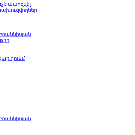
նչ է պարզվել
ետախուզվողներ
 Իոաննիսյան
թող
ազար դրամ
 Իոաննիսյան