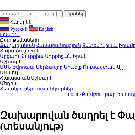
Հայերեն
Русский
English
Լրահոս
Ըստ թեմաների
Քաղաքական
Հասարակություն
Տնտեսություն
Իրավո
Տարածաշրջան
Արցախ
Թուրքիա
Ադրբեջան
Իրան
Աշխարհ
ԱՄՆ
Եվրոպա
Մերձավոր Արևելք
Ռուսաստան
Այլ
Մամուլ
Հայաստան
Աշխարհ
Մեդիա
Տեսանյութեր
Լուսանկարներ
14:38
«Բամբու» բար-ռեստորանից սնվե
Զախարովան ծաղրել է Փա
(տեսանյութ)