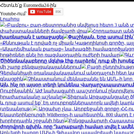
Հետևե՛ք Euromedia24-ին
Youtube-ում`
Լրահոս
«Բամբու» բար-ռեստորանից սնվելուց հետո 3 անձ
փախստականների ճամբարի վրա
Հորդառատ անձր
խառնարան է առաջացել
Փաշինյան․ Երբ ասում էին
«Քննության է դրված ոչ միայն Կաթողիկոսի գործը,
«Ակադեմիական քաղաք» նախագծի համագործակցու
հրթիռներ գնել իր ռազմաօդային ուժերի համար
Գևո
Ծիծեռնակաբերդը մզկիթ էիք դարձրել՝ դուք մի խո
մի շարք բենզալցակայաններում
Բացի ընդդիմություն
Գերմանիայի օդանավակայանում անօդաչուի հետ 
գնացքին
Չինաստանում մեկնաբանել են ԱՄՆ-ի նոր
Այն, ինչ որ այսօր տեղի կունենա Վաղարշապատաում
Ռուբինյանին՝ ԱԺ նախագահի պաշտոնում ընտրվելո
հրաժարականը աշնանը
Տիգրան Արզաքանցյանը ծ
և դուք ասում եք՝ էդ տուրբոգեներատորն ավելի կարև
(տեսանյութ)
Արցախը չկա, Ադրբեջանի զորքը ՀՀ-ո
Եկատերինբուրգի Wildberries-ի պահեստին․ 800 մարդ
խորհրդային շրջանի հետ
Բռնցքամարտի Հայաստա
ժողովրդի գլխին, որը Ղարաբաղի համար տվել է ամե
Արևելքի հարցը ՄԱԿ-ի Գլխավոր ասամբլեայի նստաշ