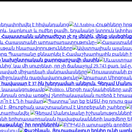
 տեղափոխվել է հիվանդանոց
Al Arabiya Հութիները 
և, կարկուտ և ուժեղ քամի․ եղանակը կտրուկ կփոխ
՝ Հայաստանն անհրաժեշտ չէ ոչ մեկին, մենք սկսեցինք
 այլև Հայաստանի արդարադատությունը»
Հայաստանի 
թյան հնարավորությունները
Ավստրալիան պլանավոր
րգ Պապոյանը քննարկել է Համաշխարհային բանկի 
սեք նախընտրական քարոզարշավի մասին
Սևաստոպոլ
ից՝ կա մի սուբյեկտ, որ չի ճանաչում 29.743 քառ. կմ-ը.
կապված միջադեպի մանրամասները
Ռուսաստանի բա
 միջուկային ռազմավարությունը
Արարատ Միրզոյանը 
 հավասար է 37-ին խեղդամահ անելուն. Գեղամ Մանո
ւ կապակցությամբ
Politico. Մերցի դաշնակիցները ա
ննդյան օրվա առթիվ շնորհակալական ուղերձ է հրա
ո՞ր է ԼՂ-ի համար
Պատրա՞ստ եք ԵԱՏՄ-ից դուրս գալ
ւմ է, Թուրքիան պաշտպանում է Ադրբեջանի շահերը
 է տարհանվել
Գեղամ Մանուկյանը իշխանությունների
նի երիտասարդական հավաքականների կազմերը ԵԱ
նաթանկը՝ իր որդիներին
ԲՐԻԿՍ-ի արտաքին գործեր
րջանում
Փաշինյան․ Յուրաքանչյուր երկիր ունի այլ