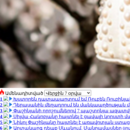
Ամենադիտված
1
Խստորեն դատապարտում եմ Ռուբեն Ռուբինյանի
2
Դերասանին մեղադրում են մանկապղծության մե
3
Փաշինյանի որոշումներով 7 պաշտոնյա ազատվ
4
Սիլվա Հակոբյանը հայտնել է ցավալի կորստի մ
5
Նիկոլ Փաշինյանը հայտնել է առավոտյան ստ
6
Արտակարգ դեպք Սևանում. Մանրամասներ (լո