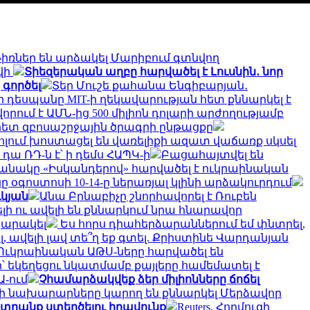
հրթիռներ են արձակել Մարիբում գտնվող
վի
Տիեզերական աղբը հարվածել է Լուսնին․ նոր
 գործել
Տեր Մուշե քահանա Ենգիբարյան․
դեսպանը MIT-ի ղեկավարության հետ քննարկել է
ում է ԱՄՆ-ից 500 միլիոն դոլարի արժողությամբ
հետ զբոսաշրջային ծրագրի ընթացքը
ում խոստացել են վառելիքի ազատ վաճառք սկսել
 դա ՌԴ-ն է՝ ի դեմս ՀԱՊԿ-ի
Բացահայտվել են
նակը «Իսկանդերով» հարվածել է ուկրաինական
օգոստոսի 10-14-ը ներառյալ կլինի արձակուրդում
ւկյան
Անա Բրնաբիչը շնորհավորել է Ռուբեն
վելի ու ավելի են քննարկում նրա հնարավոր
պարակել
Ես հորս դիահերձարաններում եմ փնտրել,
, ավելի լավ տե՞ղ եք գտել. Քրիստինե Վարդանյան
Ուկրաինական ԱԹՍ-ները հարվածել են
՝ եկեղեցու նկատմամբ քայլերը համեմատել է
-ում
Չհամարձակվեք ձեր միլիոնները ճոճել
ի նախարարները կարող են քննարկել Մերձավոր
ընտրանք ստեղծելու իրավունք
Reuters. Հորմուզի