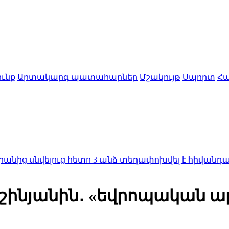
ւնք
Արտակարգ պատահարներ
Մշակույթ
Սպորտ
Հա
լուց հետո 3 անձ տեղափոխվել է հիվանդանոց
14:29
Հո
շինյանին․ «եվրոպական ա