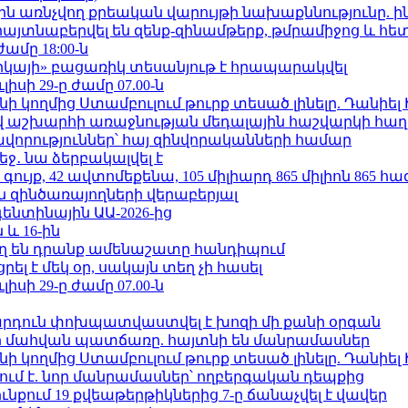
ո»-ին առնչվող քրեական վարույթի նախաքննությունը. ի
 հայտնաբերվել են զենք-զինամթերք, թմրամիջոց և հ
ժամը 18:00-ն
որկայի» բացառիկ տեսանյութ է հրապարակվել
ւլիսի 29-ը ժամը 07.00-ն
 կողմից Ստամբուլում թուրք տեսած լինելը. Դանիել
աշխարհի առաջնության մեդալային հաշվարկի հաղ
ավորություններ՝ հայ զինվորականների համար
ջ․ նա ձերբակալվել է
ւյք, 42 ավտոմեքենա, 105 միլիարդ 865 միլիոն 865 հ
 զինծառայողների վերաբերյալ
ենտինային ԱԱ-2026-ից
 և 16-ին
ղ են դրանք ամենաշատը հանդիպում
լ է մեկ օր, սակայն տեղ չի հասել
ւլիսի 29-ը ժամը 07.00-ն
րդուն փոխպատվաստվել է խոզի մի քանի օրգան
նի մահվան պատճառը. հայտնի են մանրամասներ
 կողմից Ստամբուլում թուրք տեսած լինելը. Դանիել
ում է. նոր մանրամասներ՝ ողբերգական դեպքից
քում 19 քվեաթերթիկներից 7-ը ճանաչվել է վավեր