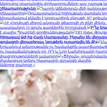
նեղուցով տարանցիկ փոխադրումները այս շաբաթ կր
շինարարությունը
Դարոն Աճեմօղլուն մեծ ցանկութ
ղեկավարից
Ռուսաստանում հղիության վարման նո
կիսամյակում քննվել է կոռուպցիոն բնույթի 307 քրե
AP. Հորմուզի միջով անցումը վճարովի չի լինի մին
պատկանող 10 գլուխ գառներին հոշոտված
Ի՞նչ եղ
է տալիս Պուտինի գործունեությանը
TRT Haber. Թո
հեռացավ ԱԺ-ից Հայկ Սարգսյանը․ Ինչպես են վերա
գովազդի վերաբերյալ. նյութերն ուղարկվել են ՔԿ
Մա
Երևանում պետությանն ու համայնքին պատճառված ավ
ու դավաճանության օր․ ՌԴ և Նոր Նախիջևանի հայո
լիազորությունների ավարտը
«Ծիրան» սուպերմարկե
ժամացույց կրելու հնարավոր վտանգի մասին
Ամբողջ լրահոսը »