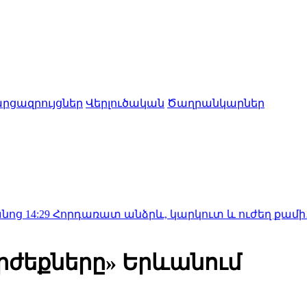
րցազրույցներ
Վերլուծական
Ծաղրանկարներ
րդառատ անձրև, կարկուտ և ուժեղ քամի․ եղանակը
րժեքները» Երևանում