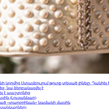
 կողմից Ստամբուլում թուրք տեսած լինելը. Դանիել
ջ․ նա ձերբակալվել է
ել է պաշտոնից
ասին (Լուսանկար)
ացած «տարօրինակ» նամակի մասին
ւսանկարներ)