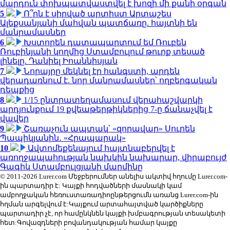
մարդուն փոխպատվաստվել է խոզի մի քանի օրգան
5
Ո՞րն է սիրված արտիստ Արտաշես
Ալեքսանյանի մահվան պատճառը. հայտնի են
մանրամասներ
6
Խստորեն դատապարտում եմ Ռուբեն
Ռուբինյանի կողմից Ստամբուլում թուրք տեսած
լինելը. Դանիել Իոաննիսյան
7
Նորայրը մեկնել էր հանգստի, արդեն
վերադառնում է. նոր մանրամասներ՝ ողբերգական
դեպքից
8
1/15 ընտրատեղամասում վերահաշվարկի
արդյունքում 19 քվեաթերթիկներից 7-ը ճանաչվել է
վավեր
9
Շառաչուն ապտակ՝ «զորավար» Սուրեն
Պապիկյանին․ «Հրապարակ»
10
Ավտոմեքենայում հայտնաբերվել է
առողջապահության նախկին նախարար, վիրաբույժ
Գագիկ Ստամբուլցյանի մարմինը
© 2011-2026 Lurer.com Մեջբերումներ անելիս ակտիվ հղումը Lurer.com-
ին պարտադիր է: Կայքի հոդվածների մասնակի կամ
ամբողջական հեռուստառադիոընթերցումն առանց Lurer.com-ին
հղման արգելվում է:Կայքում արտահայտված կարծիքները
պարտադիր չէ, որ համընկնեն կայքի խմբագրության տեսակետի
հետ:Գովազդների բովանդակության համար կայքը