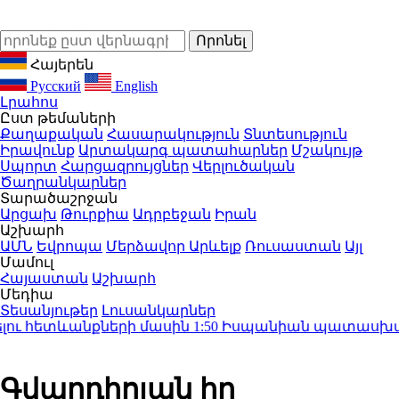
Հայերեն
Русский
English
Լրահոս
Ըստ թեմաների
Քաղաքական
Հասարակություն
Տնտեսություն
Իրավունք
Արտակարգ պատահարներ
Մշակույթ
Սպորտ
Հարցազրույցներ
Վերլուծական
Ծաղրանկարներ
Տարածաշրջան
Արցախ
Թուրքիա
Ադրբեջան
Իրան
Աշխարհ
ԱՄՆ
Եվրոպա
Մերձավոր Արևելք
Ռուսաստան
Այլ
Մամուլ
Հայաստան
Աշխարհ
Մեդիա
Տեսանյութեր
Լուսանկարներ
ու հետևանքների մասին
1:50
Իսպանիան պատասխան միջ
Գվարդիոլան իր