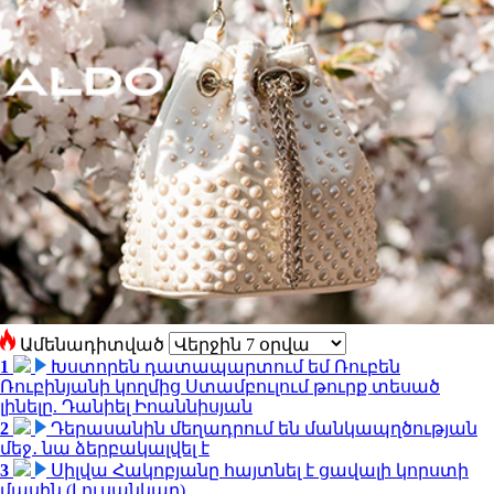
Ամենադիտված
1
Խստորեն դատապարտում եմ Ռուբեն
Ռուբինյանի կողմից Ստամբուլում թուրք տեսած
լինելը. Դանիել Իոաննիսյան
2
Դերասանին մեղադրում են մանկապղծության
մեջ․ նա ձերբակալվել է
3
Սիլվա Հակոբյանը հայտնել է ցավալի կորստի
մասին (Լուսանկար)