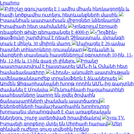
Լրահոս
Բժիշկը զգուշացրել է 1 ամիս միայն հնդկացորեն և
հավի կրծքամիս ուտելու հետևանքների մասին
Իսպանիան պատասխան միջոցներ կձեռնարկի
Իտալիայի հետ սահմանին
Կոնգոյում էբոլայի
դեպքերի թիվը գերազանցել է 4000-ը
«Դոլֆին»
թայֆունը շարժվում է դեպի Չինաստան․ վտանգի
տակ է մինչև 30 միլիոն մարդ
Մահացել է 26-ամյա
հայտնի տիկտոկերը (լուսանկար)
Երևանի և
մարզերի տասնյակ հասցեներում օգոստոսի 10-ին, 11-
ին, 12-ին և 13-ին գազ չի լինելու
Իրանը
պատրաստվում է հաստատել ԱՄՆ-ի և Օմանի հետ
համաձայնագիրը
«Լիդսն» ակումբի պատմության
ամենաթանկարժեք տրանսֆերն է ձևակերպել
Արմեն Ջիգարխանյանի խորթ որդին ԱՄՆ-ից գաղտնի
ժամանել է Մոսկվա
Ուկրաինայի հացահատիկի
պահեստները կարող են լցվել ծովային
ճանապարհների փակման պատճառով
Եկեղեցիների համաշխարհային խորհուրդը
խորապես մտահոգված է Հայ առաքելական
եկեղեցու շուրջ ստեղծված իրավիճակով
Syria TV.
Իսրայելի զորքերը մտել են Սիրիայի հարավ
Մեր
զինված ուժերը ցույց տվեցին իրենց