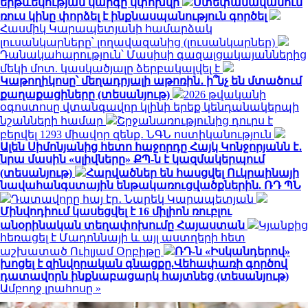
երթևեկության կարգը կփոխվի
Ստեփանավանում
ռուս կինը փորձել է ինքնասպանություն գործել
Հասմիկ Կարապետյանի համարձակ
լուսանկարները՝ լողավազանից (լուսանկարներ)
Դանակահարություն՝ Մասիսի գազալցակայաններից
մեկի մոտ. կասկածյալը ձերբակալվել է
Կաթողիկոսը՝ մեղադրյալի աթոռին․ ի՞նչ են մտածում
քաղաքացիները (տեսանյութ)
2026 թվականի
օգոստոսը վտանգավոր կլինի երեք կենդանակերպի
նշանների համար
Շրջանառությունից դուրս է
բերվել 1293 միավոր զենք․ ՆԳՆ ոստիկանություն
Ալեն Սիմոնյանից հետո հաջորդը Հայկ Կոնջորյանն է․
նրա մասին «սլիվները» ՔՊ-ն է կազմակերպում
(տեսանյութ)
Հարվածներ են հասցվել Ուկրաինայի
նավահանգստային ենթակառուցվածքներին. ՌԴ ՊՆ
Դատավորը հայ էր․ Նարեկ Կարապետյան
Մինվոդիում կասեցվել է 16 միլիոն ռուբլու
անօրինական տեղափոխումը Հայաստան
Կյանքից
հեռացել է Մադոննայի և այլ աստղերի հետ
աշխատած Ուիլյամ Օրբիթը
ՌԴ-ն «Իսկանդերով»
խոցել է զինվորական գնացքը.Վեհափառի գործով
դատավորն ինքնաբացարկ հայտնեց (տեսանյութ)
Ամբողջ լրահոսը »