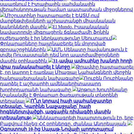
սպառնում է Իտալիային սահմանային
վերահսկողության համար պատասխան միջոցներով
Միշուստինը հայտարարել է ԵԱՏՄ-ում
մարքեթփլեյսների աշխատանքի միասնական
կանոնների մասին
El Mundo. Իսպանական
նավատորմը միգրացիոն ճգնաժամի ֆոնին
ուժեղացրել է իր ներկայությունը Սեուտայում
Փրկարարները հայտնաբերել են մոլորված
զբոսաշրջիկներին
ԱՄՆ Սենատը հավանություն է
տվել Ռուսաստանի դեմ նոր պատժամիջոցների
մասին օրինագծին
31-ամյա ամուսինը խանդի հողի
վրա դանակահարել է կնոջը
Թրամփը հայտարարել
է, որ կարող է դառնալ Միացյալ Նահանգների վերջին
հանրապետական ​​նախագահը
Ռուբեն Ռուբինյանը
դարձել է աշխարհի ամենաերիտասարդ
խորհրդարանի նախագահը
Արթուր Խուդինյանը
նշանակվել է Փրկարար ծառայության տնօրենի
տեղակալ
Ո՞ւր կորավ հայի պահանջատեր
տեսակը․ Կարինե Նալչաջյանը՝ հայի
հոգեկերտվածքի, ազգային դիմագծի մասին
(տեսանյութ)
Աննկարագրելի հպարտություն էր, երբ
Բաքվում հնչեց ՀՀ օրհներգը․ Ժաննա Անդրեասյան
Օգոստոսի 10-ից Սայաթ-Նովայի պողոտայում