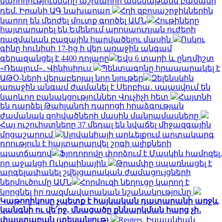
կարողությունները աշխարհի ամենաթանկ բանակի
դեմ. Իրանի ԱԳ նախարար
Հղի զբոսաշրջիկներին
կարող են մերժել մուտք գործել ԱՄՆ
Հութիները
հայտարարել են Եմենում պրոսաուդյան ուժերի
ռազմական բազային հարվածելու մասին
Ոսկու
գինը հունիսի 17-ից ի վեր առաջին անգամ
գերազանցել է 4400 դոլարը
Եվս 6 տարի և ընդմիշտ
«Ռեալում»․ Վինիսիուս
Պենտագոնը հրապարակել է
ԱԹՕ-ների վերաբերյալ նոր նյութեր
Զելենսկին
առաջին անգամ ժամանել է Սերբիա․ սպասվում են
կարևոր բանակցություններ Վուչիչի հետ
Հայտնի
են դարձել Թաիլանդի դպրոցի հրաձգության
ժամանակ զոհվածների մասին մանրամասները
Հայ ուշուիստները 37 մեդալ են նվաճել միջազգային
մրցաշարում
Սլովակիայի արևելքում արտակարգ
դրություն է հայտարարվել շոգի ալիքների
պատճառով
Ֆյոդորովը փորձում է Մասկին համոզել,
որ աջակցի Ուկրաինային
Թրամփը սպառնացել է
արգելափակել շվեյցարական ժամացույցների
ներմուծումը ԱՄՆ
Հորմուզի նեղուցը կարող է
կորցնել իր ռազմավարական նշանակությունը
Կաթողիկոսը չպետք է հայկական դատարանի առջև
կանգնի ու վե՛րջ, մնացածը քննարկման հարց չի․
փաստաբան (տեսանյութ)
Reuters. Իսպանիան