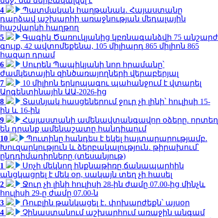
մեջ․ նա ձերբակալվել է
4
Պատմական հաղթանակ․ Հայաստանը
դարձավ աշխարհի առաջնության մեդալային
հաշվարկի հաղթող
5
Գագիկ Ծառուկյանից կբռնագանձվի 75 անշարժ
գույք, 42 ավտոմեքենա, 105 միլիարդ 865 միլիոն 865
հազար դրամ
6
Սուրեն Պապիկյանի նոր հրամանը՝
ժամկետային զինծառայողների վերաբերյալ
7
10 միլիոն երկրպագու պահանջում է վտարել
Արգենտինային ԱԱ-2026-ից
8
Տասնյակ հասցեներում ջուր չի լինի՝ հուլիսի 15-
ին և 16-ին
9
Հայաստանի ամենավտանգավոր օձերը. որտեղ
են դրանք ամենաշատը հանդիպում
10
Պուտինը հանդես է եկել հայտարարությամբ.
Խուզարկություն և ձերբակալություն․ թիրախում՝
ընդդիմադիրները (տեսանյութ)
1
Սոչի մեկնող ինքնաթիռը ճանապարհին
անցկացրել է մեկ օր, սակայն տեղ չի հասել
2
Ջուր չի լինի հուլիսի 28-ին ժամը 07.00-ից մինչև
հուլիսի 29-ը ժամը 07.00-ն
3
Ռուբլին թանկացել է․ փոխարժեքն՝ այսօր
4
Չինաստանում աշխարհում առաջին անգամ