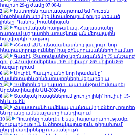
հուլիսի 29-ը ժամը 07.00-ն
2
Խստորեն դատապարտում եմ Ռուբեն
Ռուբինյանի կողմից Ստամբուլում թուրք տեսած
լինելը. Դանիել Իոաննիսյան
3
Պատմական հաղթանակ․ Հայաստանը
դարձավ աշխարհի առաջնության մեդալային
հաշվարկի հաղթող
4
ՀՀ-ում ԱՄՆ դեսպանատնից լավ լուր․ նոր
հնարավորություններ՝ հայ զինվորականների համար
5
Գագիկ Ծառուկյանից կբռնագանձվի 75 անշարժ
գույք, 42 ավտոմեքենա, 105 միլիարդ 865 միլիոն 865
հազար դրամ
6
Սուրեն Պապիկյանի նոր հրամանը՝
ժամկետային զինծառայողների վերաբերյալ
7
10 միլիոն երկրպագու պահանջում է վտարել
Արգենտինային ԱԱ-2026-ից
8
Տասնյակ հասցեներում ջուր չի լինի՝ հուլիսի 15-
ին և 16-ին
9
Հայաստանի ամենավտանգավոր օձերը. որտեղ
են դրանք ամենաշատը հանդիպում
10
Պուտինը հանդես է եկել հայտարարությամբ.
Խուզարկություն և ձերբակալություն․ թիրախում՝
ընդդիմադիրները (տեսանյութ)