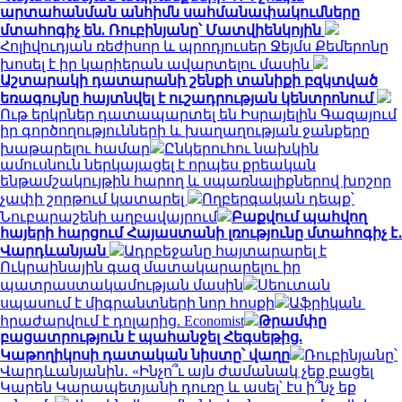
արտահանման անհիմն սահմանափակումները
մտահոգիչ են. Ռուբինյանը՝ Մատվիենկոյին
Հոլիվուդյան ռեժիսոր և պրոդյուսեր Ջեյմս Քեմերոնը
խոսել է իր կարիերան ավարտելու մասին
Աշտարակի դատարանի շենքի տանիքի բզկտված
եռագույնը հայտնվել է ուշադրության կենտրոնում
Ութ երկրներ դատապարտել են Իսրայելին Գազայում
իր գործողությունների և խաղաղության ջանքերը
խաթարելու համար
Ընկերուհու նախկին
ամուսնուն ներկայացել է որպես քրեական
ենթամշակույթին հարող և սպառնալիքներով խոշոր
չափի շորթում կատարել
Ողբերգական դեպք՝
Նուբարաշենի աղբավայրում
Բաքվում պահվող
հայերի հարցում Հայաստանի լռությունը մտահոգիչ է․
Վարդևանյան
Ադրբեջանը հայտարարել է
Ուկրաինային գազ մատակարարելու իր
պատրաստակամության մասին
Սեուտան
սպասում է միգրանտների նոր հոսքի
Աֆրիկան ​​
հրաժարվում է դոլարից. Economist
Թրամփը
բացատրություն է պահանջել Հեգսեթից.
Կաթողիկոսի դատական նիստը՝ վաղը
Ռուբինյանը՝
Վարդևանյանին․ «Ինչո՞ւ այն ժամանակ չեք բացել
Կարեն Կարապետյանի դուռը և ասել՝ էս ի՞նչ եք