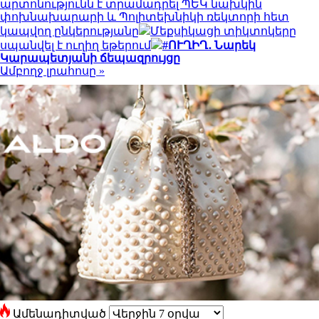
արտոնությունն է տրամադրել ՊԵԿ նախկին
փոխնախարարի և Պոլիտեխնիկի ռեկտորի հետ
կապվող ընկերությանը
Մեքսիկացի տիկտոկերը
սպանվել է ուղիղ եթերում
#ՈՒՂԻՂ․ Նարեկ
Կարապետյանի ճեպազրույցը
Ամբողջ լրահոսը »
Ամենադիտված