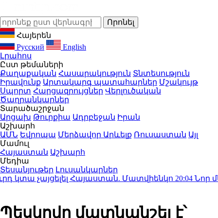
Հայերեն
Русский
English
Լրահոս
Ըստ թեմաների
Քաղաքական
Հասարակություն
Տնտեսություն
Իրավունք
Արտակարգ պատահարներ
Մշակույթ
Սպորտ
Հարցազրույցներ
Վերլուծական
Ծաղրանկարներ
Տարածաշրջան
Արցախ
Թուրքիա
Ադրբեջան
Իրան
Աշխարհ
ԱՄՆ
Եվրոպա
Մերձավոր Արևելք
Ռուսաստան
Այլ
Մամուլ
Հայաստան
Աշխարհ
Մեդիա
Տեսանյութեր
Լուսանկարներ
 կտա չայցելել Հայաստան. Մատվիենկո
20:04
Նոր մեղա
Պեսկովը մատնանշել է՝