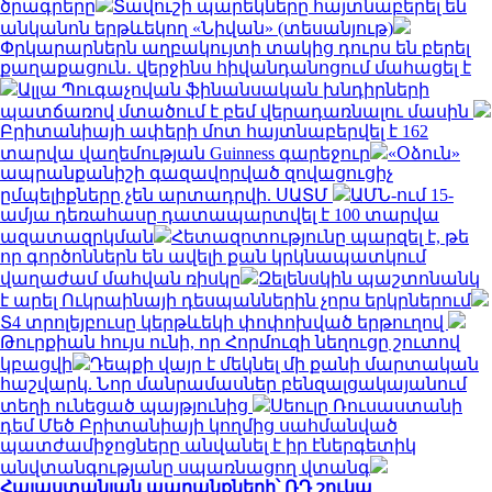
ծրագրերը
Տավուշի պարեկները հայտնաբերել են
անկանոն երթևեկող «Նիվան» (տեսանյութ)
Փրկարարներն աղբակույտի տակից դուրս են բերել
քաղաքացուն․ վերջինս հիվանդանոցում մահացել է
Ալլա Պուգաչովան ֆինանսական խնդիրների
պատճառով մտածում է բեմ վերադառնալու մասին
Բրիտանիայի ափերի մոտ հայտնաբերվել է 162
տարվա վաղեմության Guinness գարեջուր
«Օձուն»
ապրանքանիշի գազավորված զովացուցիչ
ըմպելիքները չեն արտադրվի. ՍԱՏՄ
ԱՄՆ-ում 15-
ամյա դեռահասը դատապարտվել է 100 տարվա
ազատազրկման
Հետազոտությունը պարզել է, թե
որ գործոններն են ավելի քան կրկնապատկում
վաղաժամ մահվան ռիսկը
Զելենսկին պաշտոնանկ
է արել Ուկրաինայի դեսպաններին չորս երկրներում
Տ4 տրոլեյբուսը կերթևեկի փոփոխված երթուղով
Թուրքիան հույս ունի, որ Հորմուզի նեղուցը շուտով
կբացվի
Դեպքի վայր է մեկնել մի քանի մարտական
հաշվարկ. Նոր մանրամասներ բենզալցակայանում
տեղի ունեցած պայթյունից
Սեուլը Ռուսաստանի
դեմ Մեծ Բրիտանիայի կողմից սահմանված
պատժամիջոցները անվանել է իր էներգետիկ
անվտանգությանը սպառնացող վտանգ
Հայաստանյան ապրանքների՝ ՌԴ շուկա