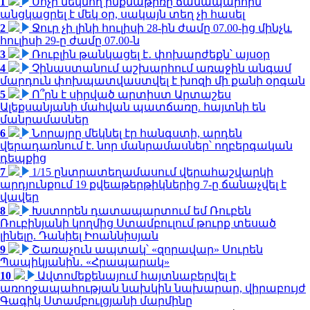
1
Սոչի մեկնող ինքնաթիռը ճանապարհին
անցկացրել է մեկ օր, սակայն տեղ չի հասել
2
Ջուր չի լինի հուլիսի 28-ին ժամը 07.00-ից մինչև
հուլիսի 29-ը ժամը 07.00-ն
3
Ռուբլին թանկացել է․ փոխարժեքն՝ այսօր
4
Չինաստանում աշխարհում առաջին անգամ
մարդուն փոխպատվաստվել է խոզի մի քանի օրգան
5
Ո՞րն է սիրված արտիստ Արտաշես
Ալեքսանյանի մահվան պատճառը. հայտնի են
մանրամասներ
6
Նորայրը մեկնել էր հանգստի, արդեն
վերադառնում է. նոր մանրամասներ՝ ողբերգական
դեպքից
7
1/15 ընտրատեղամասում վերահաշվարկի
արդյունքում 19 քվեաթերթիկներից 7-ը ճանաչվել է
վավեր
8
Խստորեն դատապարտում եմ Ռուբեն
Ռուբինյանի կողմից Ստամբուլում թուրք տեսած
լինելը. Դանիել Իոաննիսյան
9
Շառաչուն ապտակ՝ «զորավար» Սուրեն
Պապիկյանին․ «Հրապարակ»
10
Ավտոմեքենայում հայտնաբերվել է
առողջապահության նախկին նախարար, վիրաբույժ
Գագիկ Ստամբուլցյանի մարմինը