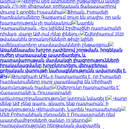
անում»
Վերջին վեց ամիսների ընթացքում ավելի
քան 270,000 միգրանտ օրինական ճանապարհով
մուտք է գործել Իսպանիա
Ֆիդան. Իսրայելի
հարձակումները Գազայում ցույց են տալիս, որ այն
խաղաղություն չի ցանկանում
Նարեկ
Կարապետյան․ «Ես կլինեմ Էջմիածնի դատարանի
դիմաց, վաղը ԱԺ-ում չենք լինելու»
Շվեդիայում 2026
թվականին զորակոչիկների թիվը կլինի
ամենաբարձրը տասնամյակների ընթացքում
Առանձնապես խոշոր չափերով շորթման, հոգեկան
ուժեղ տառապանք պատճառելու և
դատավարության մասնակցի լիազորությունների
իրականացմանը խոչընդոտելու վերաբերյալ
քրեական վարույթի նախաքննությունն ավարտվել է.
ՔԿ
Թուրքիայի ԱԳՆ-ը հայտարարել է, որ Իսրայելի
հարձակումները լուրջ սպառնալիք են Սիրիայի
կայունության համար
Օվերչուկը հայտարարել է՝
Հայաստանի և Ռուսաստանի
առևտրաշրջանառությունը կտրուկ նվազել է
Վաղը
մենք ԱԺ չենք գալու, գնալու ենք դատարան՝ ի
աջակցություն Վեհափառի. Նարեկ Կարապետյան
Մեծ Բրիտանիան ընդլայնել է Ռուսաստանի դեմ
պատժամիջոցների ցանկը 19 կետով
Կառավարությունը հերթական մաքսային