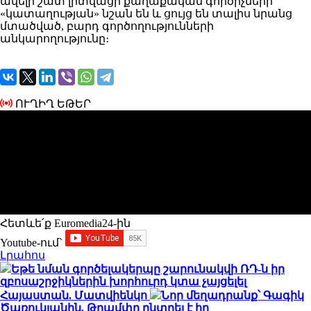
ավելի շատ լիտվացի քաղաքական գործիչների
«կատաղության» նշան են և ցույց են տալիս նրանց
մտածված, բարդ գործողությունների
անկարողությունը։
ՈՒՂԻՂ ԵԹԵՐ
Հետևե՛ք Euromedia24-ին
Youtube-ում`
Լրահոս
Եթե նման գործելակերպը շարունակվի ՌԴ-ն իր
զբոսաշրջիկներին խորհուրդ կտա չայցելել
Հայաստան. Մատվիենկո
Նոր մեղադրանք՝ Գագիկ
Ծառուկյանին. Թրամփը ընտրել է իր