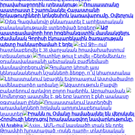
իրավահաջորդին (տեսանյութ)
Ռուսաստանը
պատրաստ է շարունակել Հայաստանի
երկաթուղիների կոնցեսիոն կառավարումը. Օվերչուկ
Օլեգ Գազմանովը քննադատել է արհեստական
բանականությամբ ստեղծված երգերը
ԱԺ
պատգամավորի հոր հոգեհանգստին մասնակցելու
ժամանակ Գորիսի էկոպարեկային ծառայության
պետը հանկարծամահ է եղել
«Էմ Ջի»-ում
հայտնաբերվել է 38 վարչական իրավախախտում
(տեսանյութ)
Պուտինը թույլ է տվել «Շերեմետևո»
օդանավակայանի պետական բաժնեմասի
մասնավորեցումը
Գումարը կհոսի այս
կենդանակերպի նշանների ձեռքը. ո՞վ կհարստանա
Լեհաստանում կբացեն Եվրոպայում Աստվածամոր
ամենաբարձր արձանը
Ազատություն Բաքվի
բանտերում գտնվող բոլոր հայերին․ Աբրահամյան
Սոմնոլոգը պատմել է, թե երբ կարող է քնի պակասը
օգտակար լինել
Ռուսաստանում կստեղծվի
ադամանդների հղկման արդյունաբերական
կլաստեր
Իրանն ու Օմանը համաձայնել են վերսկսել
Հորմուզի նեղուցով իրականացվող նավարկությունը․
Al Arabiya
Axios․ ԱՄՆ-ում կասկածի տակ են դրել
Թրամփի խոստացած «ոսկե դարի» տնտեսական