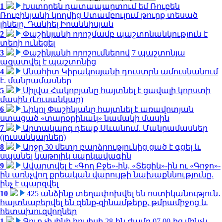
1
Խստորեն դատապարտում եմ Ռուբեն
Ռուբինյանի կողմից Ստամբուլում թուրք տեսած
լինելը. Դանիել Իոաննիսյան
2
Փաշինյանի որոշմամբ պաշտոնանկություն է
տեղի ունեցել
3
Փաշինյանի որոշումներով 7 պաշտոնյա
ազատվել է պաշտոնից
4
Անահիտ Կիրակոսյանի դուստրն ամուսնանում
է. մանրամասներ
5
Սիլվա Հակոբյանը հայտնել է ցավալի կորստի
մասին (Լուսանկար)
6
Նիկոլ Փաշինյանը հայտնել է առավոտյան
ստացած «տարօրինակ» նամակի մասին
7
Արտակարգ դեպք Սևանում. Մանրամասներ
(լուսանկարներ)
8
Արջը 30 մետր բարձրությունից ցած է գցել և
սպանել կաթոլիկ սարկավագին
9
Ավարտվել է «Գող Բջե»-ին, «Տեցիկ»-ին ու «Գոջո»-
ին առնչվող քրեական վարույթի նախաքննությունը.
ինչ է պարզվել
10
425 անձինք տեղափոխվել են ոստիկանություն․
հայտնաբերվել են զենք-զինամթերք, թմրամիջոց և
հետախուզվողներ
1
Ջուր չի լինի հուլիսի 28-ին ժամը 07.00-ից մինչև