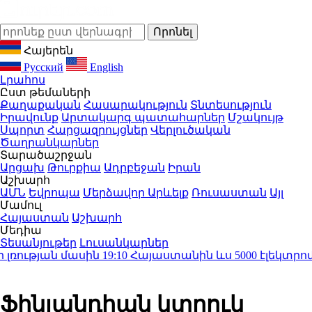
Հայերեն
Русский
English
Լրահոս
Ըստ թեմաների
Քաղաքական
Հասարակություն
Տնտեսություն
Իրավունք
Արտակարգ պատահարներ
Մշակույթ
Սպորտ
Հարցազրույցներ
Վերլուծական
Ծաղրանկարներ
Տարածաշրջան
Արցախ
Թուրքիա
Ադրբեջան
Իրան
Աշխարհ
ԱՄՆ
Եվրոպա
Մերձավոր Արևելք
Ռուսաստան
Այլ
Մամուլ
Հայաստան
Աշխարհ
Մեդիա
Տեսանյութեր
Լուսանկարներ
ության մասին
19:10
Հայաստանին ևս 5000 էլեկտրոմոբ
Ֆինլանդիան կտրուկ