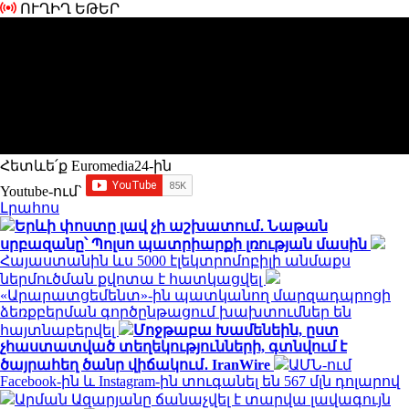
ՈՒՂԻՂ ԵԹԵՐ
Հետևե՛ք Euromedia24-ին
Youtube-ում`
Լրահոս
Երևի փոստը լավ չի աշխատում․ Նաթան
սրբազանը՝ Պոլսո պատրիարքի լռության մասին
Հայաստանին ևս 5000 էլեկտրոմոբիլի անմաքս
ներմուծման քվոտա է հատկացվել
«Արարատցեմենտ»-ին պատկանող մարզադպրոցի
ձեռքբերման գործընթացում խախտումներ են
հայտնաբերվել
Մոջթաբա Խամենեին, ըստ
չհաստատված տեղեկությունների, գտնվում է
ծայրահեղ ծանր վիճակում․ IranWire
ԱՄՆ-ում
Facebook-ին և Instagram-ին տուգանել են 567 մլն դոլարով
Արման Ազարյանը ճանաչվել է տարվա լավագույն