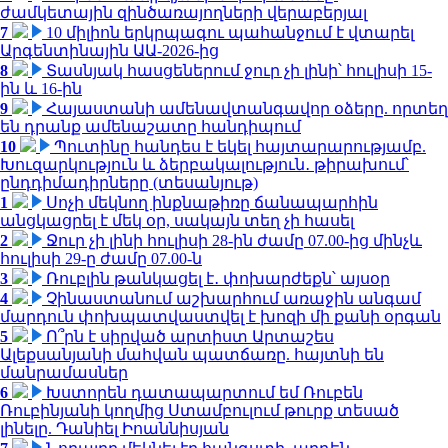
ժամկետային զինծառայողների վերաբերյալ
7
10 միլիոն երկրպագու պահանջում է վտարել
Արգենտինային ԱԱ-2026-ից
8
Տասնյակ հասցեներում ջուր չի լինի՝ հուլիսի 15-
ին և 16-ին
9
Հայաստանի ամենավտանգավոր օձերը. որտեղ
են դրանք ամենաշատը հանդիպում
10
Պուտինը հանդես է եկել հայտարարությամբ.
Խուզարկություն և ձերբակալություն․ թիրախում՝
ընդդիմադիրները (տեսանյութ)
1
Սոչի մեկնող ինքնաթիռը ճանապարհին
անցկացրել է մեկ օր, սակայն տեղ չի հասել
2
Ջուր չի լինի հուլիսի 28-ին ժամը 07.00-ից մինչև
հուլիսի 29-ը ժամը 07.00-ն
3
Ռուբլին թանկացել է․ փոխարժեքն՝ այսօր
4
Չինաստանում աշխարհում առաջին անգամ
մարդուն փոխպատվաստվել է խոզի մի քանի օրգան
5
Ո՞րն է սիրված արտիստ Արտաշես
Ալեքսանյանի մահվան պատճառը. հայտնի են
մանրամասներ
6
Խստորեն դատապարտում եմ Ռուբեն
Ռուբինյանի կողմից Ստամբուլում թուրք տեսած
լինելը. Դանիել Իոաննիսյան