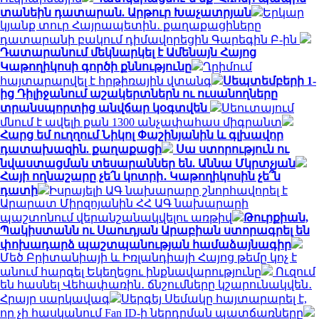
տանեին դատարան. Արթուր Խաչատրյան
Երկար
կյանք տուր Հայրապետին․ քաղաքացիները
դատարանի բակում դիմավորեցին Գարեգին Բ-ին
Դատարանում մեկնարկել է Ամենայն Հայոց
Կաթողիկոսի գործի քննությունը
Ղրիմում
հայտարարվել է հրթիռային վտանգ
Սեպտեմբերի 1-
ից Դիլիջանում աշակերտներն ու ուսանողները
տրանսպորտից անվճար կօգտվեն
Սեուտայում
մնում է ավելի քան 1300 անչափահաս միգրանտ
Հարց եմ ուղղում Նիկոլ Փաշինյանին և գլխավոր
դատախազին. քաղաքացի
Սա ստորություն ու
նվաստացման տեսարաններ են. Աննա Մկրտչյան
Հայի ողնաշարը չե՛ն կոտրի․ Կաթողիկոսին չե՞ն
դատի
Իսրայելի ԱԳ նախարարը շնորհավորել է
Արարատ Միրզոյանին ՀՀ ԱԳ նախարարի
պաշտոնում վերանշանակվելու առթիվ
Թուրքիան,
Պակիստանն ու Սաուդյան Արաբիան ստորագրել են
փոխադարձ պաշտպանության համաձայնագիր
Մեծ Բրիտանիայի և Իռլանդիայի Հայոց թեմը կոչ է
անում հարգել Եկեղեցու ինքնավարությունը
Ուզում
են հասնել Վեհափառին․ ճնշումները կշարունակվեն․
Հրայր սարկավագ
Սերգեյ Սեմակը հայտարարել է,
որ չի հասկանում Fan ID-ի ներդրման պատճառները