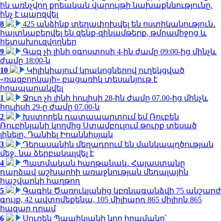
ին առնչվող քրեական վարույթի նախաքննությունը.
ինչ է պարզվել
8
425 անձինք տեղափոխվել են ոստիկանություն․
հայտնաբերվել են զենք-զինամթերք, թմրամիջոց և
հետախուզվողներ
9
Գազ չի լինի օգոստոսի 4-ին ժամը 09:00-ից մինչև
ժամը 18:00-ն
10
Կիլիկիայում կրակոցներով ուղեկցված
«ռազբորկայի» բացառիկ տեսանյութ է
հրապարակվել
1
Ջուր չի լինի հուլիսի 28-ին ժամը 07.00-ից մինչև
հուլիսի 29-ը ժամը 07.00-ն
2
Խստորեն դատապարտում եմ Ռուբեն
Ռուբինյանի կողմից Ստամբուլում թուրք տեսած
լինելը. Դանիել Իոաննիսյան
3
Դերասանին մեղադրում են մանկապղծության
մեջ․ նա ձերբակալվել է
4
Պատմական հաղթանակ․ Հայաստանը
դարձավ աշխարհի առաջնության մեդալային
հաշվարկի հաղթող
5
Գագիկ Ծառուկյանից կբռնագանձվի 75 անշարժ
գույք, 42 ավտոմեքենա, 105 միլիարդ 865 միլիոն 865
հազար դրամ
6
Սուրեն Պապիկյանի նոր հրամանը՝