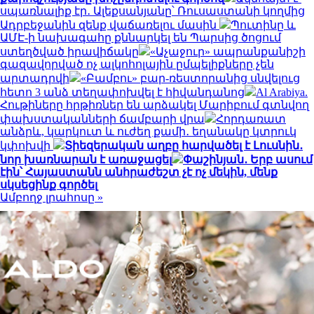
սպառնալիք էր․ Ալեքսանյանը՝ Ռուսաստանի կողմից
Ադրբեջանին զենք վաճառելու մասին
Պուտինը և
ԱՄԷ-ի նախագահը քննարկել են Պարսից ծոցում
ստեղծված իրավիճակը
«Աչաջուր» ապրանքանիշի
գազավորված ոչ ալկոհոլային ըմպելիքները չեն
արտադրվի
«Բամբու» բար-ռեստորանից սնվելուց
հետո 3 անձ տեղափոխվել է հիվանդանոց
Al Arabiya.
Հութիները հրթիռներ են արձակել Մարիբում գտնվող
փախստականների ճամբարի վրա
Հորդառատ
անձրև, կարկուտ և ուժեղ քամի․ եղանակը կտրուկ
կփոխվի
Տիեզերական աղբը հարվածել է Լուսնին․
նոր խառնարան է առաջացել
Փաշինյան․ Երբ ասում
էին՝ Հայաստանն անհրաժեշտ չէ ոչ մեկին, մենք
սկսեցինք գործել
Ամբողջ լրահոսը »