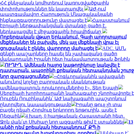
ՀՀ քննչական կոմիտեում կառուցվածքային
փոփոխություններ են կատարվել
ԱԺ-ում
պատգամավոր Հարություն Մնացականյանի
ինքնազգացողությունը վատացել է
Հայաստանում
էբոլայի ներթափանցման վտանգը ցածր է․
ներկայացվել է միջազգային իրավիճակը
Ողբերգական վթար Երևանում․ Գայի պողոտայում
մեքենաներ են բախվել, մեկ այլ մեքենայի վրա էլ
ցուցանակ է ընկել. վարորդը մահացել է
ADC. ԱՄՆ
զենքի պաշարները հասել են չափազանց ցածր
մակարդակի Իրանի հետ հակամարտության ֆոնին
ՈՒՂԻՂ․ Ամենայն հայոց կաթողիկոսը կանչվել է
դատարան. ապօրինի քրեական հետապնդման շուրջ
նոր զարգացումներ
«Հոգևորականին ավազանի
անունով կոչելը բարոյական սնանկության
ամենացայտուն դրսևորումներից է». Տեր Եսայի
Սերբիայի խորհրդարանի նախագահը շնորհավորել է
Ռուբեն Ռուբինյանին՝ ԱԺ նախագահի պաշտոնում
ընտրվելու կապակցությամբ
Իրանը թույլ չի տա
բացել դեպի Հորմուզ երկրորդ երթուղին, ասել է
Ռեզաին
4 խաղ, 0 հաղթանակ Հայաստանի հետ․
Ջոն վան՛տ Սխիպը նոր ազգային թիմ է ստանձնել
13
անձի դեմ քրեական հետապնդում՝ ՔՊ-ի
քարոզչությանը խոչընդոտելու գործով
Ակնհայտ է՝