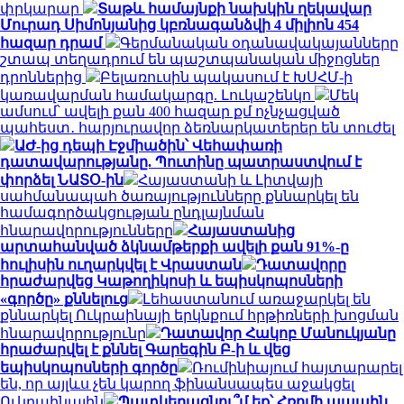
փրկարար
Տաթև համայնքի նախկին ղեկավար
Մուրադ Սիմոնյանից կբռնագանձվի 4 միլիոն 454
հազար դրամ
Գերմանական օդանավակայանները
շտապ տեղադրում են պաշտպանական միջոցներ
դրոններից
Բելառուսին պակասում է ԽՍՀՄ-ի
կառավարման համակարգը. Լուկաշենկո
Մեկ
ամսում՝ ավելի քան 400 հազար քմ ոչնչացված
պահեստ․ հարյուրավոր ձեռնարկատերեր են տուժել
ԱԺ-ից դեպի Էջմիածին՝ Վեհափառի
դատավարությանը. Պուտինը պատրաստվում է
փորձել ՆԱՏՕ-ին
Հայաստանի և Լիտվայի
սահմանապահ ծառայությունները քննարկել են
համագործակցության ընդլայնման
հնարավորությունները
Հայաստանից
արտահանված ձկնամթերքի ավելի քան 91%-ը
հուլիսին ուղարկվել է Վրաստան
Դատավորը
հրաժարվեց Կաթողիկոսի և եպիսկոպոսների
«գործը» քննելուց
Լեհաստանում առաջարկել են
քննարկել Ուկրաինայի երկնքում հրթիռների խոցման
հնարավորությունը
Դատավոր Հակոբ Մանուկյանը
հրաժարվել է քննել Գարեգին Բ-ի և վեց
եպիսկոպոսների գործը
Ռումինիայում հայտարարել
են, որ այլևս չեն կարող ֆինանսապես աջակցել
Ուկրաինային
Պատկերացնու՞մ եք՝ Հռոմի պապին