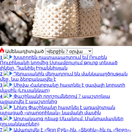
Ամենադիտված
1
Խստորեն դատապարտում եմ Ռուբեն
Ռուբինյանի կողմից Ստամբուլում թուրք տեսած
լինելը. Դանիել Իոաննիսյան
2
Դերասանին մեղադրում են մանկապղծության
մեջ․ նա ձերբակալվել է
3
Սիլվա Հակոբյանը հայտնել է ցավալի կորստի
մասին (Լուսանկար)
4
Փաշինյանի որոշումներով 7 պաշտոնյա
ազատվել է պաշտոնից
5
Նիկոլ Փաշինյանը հայտնել է առավոտյան
ստացած «տարօրինակ» նամակի մասին
6
Արտակարգ դեպք Սևանում. Մանրամասներ
(լուսանկարներ)
7
Ավարտվել է «Գող Բջե»-ին, «Տեցիկ»-ին ու «Գոջո»-