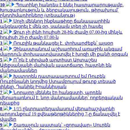
10
Պուտինը հանդես է եկել հայտարարությամբ.
Խուզարկություն և ձերբակալություն․ թիրախում՝
ընդդիմադիրները (տեսանյութ)
1
Սոչի մեկնող ինքնաթիռը ճանապարհին
անցկացրել է մեկ օր, սակայն տեղ չի հասել
2
Ջուր չի լինի հուլիսի 28-ին ժամը 07.00-ից մինչև
հուլիսի 29-ը ժամը 07.00-ն
3
Ռուբլին թանկացել է․ փոխարժեքն՝ այսօր
4
Չինաստանում աշխարհում առաջին անգամ
մարդուն փոխպատվաստվել է խոզի մի քանի օրգան
5
Ո՞րն է սիրված արտիստ Արտաշես
Ալեքսանյանի մահվան պատճառը. հայտնի են
մանրամասներ
6
Խստորեն դատապարտում եմ Ռուբեն
Ռուբինյանի կողմից Ստամբուլում թուրք տեսած
լինելը. Դանիել Իոաննիսյան
7
Նորայրը մեկնել էր հանգստի, արդեն
վերադառնում է. նոր մանրամասներ՝ ողբերգական
դեպքից
8
1/15 ընտրատեղամասում վերահաշվարկի
արդյունքում 19 քվեաթերթիկներից 7-ը ճանաչվել է
վավեր
9
Շառաչուն ապտակ՝ «զորավար» Սուրեն