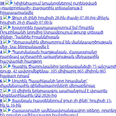
10
Կիլիկիայում կրակոցներով ուղեկցված
«ռազբորկայի» բացառիկ տեսանյութ է
հրապարակվել
1
Ջուր չի լինի հուլիսի 28-ին ժամը 07.00-ից մինչև
հուլիսի 29-ը ժամը 07.00-ն
2
Խստորեն դատապարտում եմ Ռուբեն
Ռուբինյանի կողմից Ստամբուլում թուրք տեսած
լինելը. Դանիել Իոաննիսյան
3
Դերասանին մեղադրում են մանկապղծության
մեջ․ նա ձերբակալվել է
4
Պատմական հաղթանակ․ Հայաստանը
դարձավ աշխարհի առաջնության մեդալային
հաշվարկի հաղթող
5
Գագիկ Ծառուկյանից կբռնագանձվի 75 անշարժ
գույք, 42 ավտոմեքենա, 105 միլիարդ 865 միլիոն 865
հազար դրամ
6
Սուրեն Պապիկյանի նոր հրամանը՝
ժամկետային զինծառայողների վերաբերյալ
7
10 միլիոն երկրպագու պահանջում է վտարել
Արգենտինային ԱԱ-2026-ից
8
Տասնյակ հասցեներում ջուր չի լինի՝ հուլիսի 15-
ին և 16-ին
9
Հայաստանի ամենավտանգավոր օձերը. որտեղ
են դրանք ամենաշատը հանդիպում