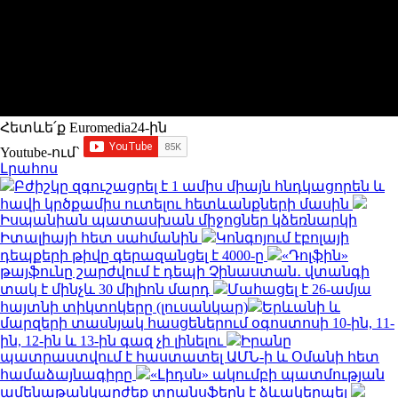
Հետևե՛ք Euromedia24-ին
Youtube-ում`
Լրահոս
Բժիշկը զգուշացրել է 1 ամիս միայն հնդկացորեն և
հավի կրծքամիս ուտելու հետևանքների մասին
Իսպանիան պատասխան միջոցներ կձեռնարկի
Իտալիայի հետ սահմանին
Կոնգոյում էբոլայի
դեպքերի թիվը գերազանցել է 4000-ը
«Դոլֆին»
թայֆունը շարժվում է դեպի Չինաստան․ վտանգի
տակ է մինչև 30 միլիոն մարդ
Մահացել է 26-ամյա
հայտնի տիկտոկերը (լուսանկար)
Երևանի և
մարզերի տասնյակ հասցեներում օգոստոսի 10-ին, 11-
ին, 12-ին և 13-ին գազ չի լինելու
Իրանը
պատրաստվում է հաստատել ԱՄՆ-ի և Օմանի հետ
համաձայնագիրը
«Լիդսն» ակումբի պատմության
ամենաթանկարժեք տրանսֆերն է ձևակերպել