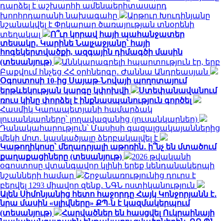
դարձել է աշխարհի ամենաերիտասարդ
խորհրդարանի նախագահը
Արթուր Խուդինյանը
նշանակվել է Փրկարար ծառայության տնօրենի
տեղակալ
Ո՞ւր կորավ հայի պահանջատեր
տեսակը․ Կարինե Նալչաջյանը՝ հայի
հոգեկերտվածքի, ազգային դիմագծի մասին
(տեսանյութ)
Աննկարագրելի հպարտություն էր, երբ
Բաքվում հնչեց ՀՀ օրհներգը․ Ժաննա Անդրեասյան
Օգոստոսի 10-ից Սայաթ-Նովայի պողոտայում
երթևեկության կարգը կփոխվի
Ստեփանավանում
ռուս կինը փորձել է ինքնասպանություն գործել
Հասմիկ Կարապետյանի համարձակ
լուսանկարները՝ լողավազանից (լուսանկարներ)
Դանակահարություն՝ Մասիսի գազալցակայաններից
մեկի մոտ. կասկածյալը ձերբակալվել է
Կաթողիկոսը՝ մեղադրյալի աթոռին․ ի՞նչ են մտածում
քաղաքացիները (տեսանյութ)
2026 թվականի
օգոստոսը վտանգավոր կլինի երեք կենդանակերպի
նշանների համար
Շրջանառությունից դուրս է
բերվել 1293 միավոր զենք․ ՆԳՆ ոստիկանություն
Ալեն Սիմոնյանից հետո հաջորդը Հայկ Կոնջորյանն է․
նրա մասին «սլիվները» ՔՊ-ն է կազմակերպում
(տեսանյութ)
Հարվածներ են հասցվել Ուկրաինայի