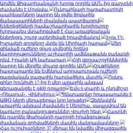
Արմեն Ջիգարխանյանի խորթ որդին ԱՄՆ-ից գաղտնի
ժամանել է Մոսկվա
Ուկրաինայի հացահատիկի
պահեստները կարող են լցվել ծովային
ճանապարհների փակման պատճառով
Եկեղեցիների համաշխարհային խորհուրդը
խորապես մտահոգված է Հայ առաքելական
եկեղեցու շուրջ ստեղծված իրավիճակով
Syria TV.
Իսրայելի զորքերը մտել են Սիրիայի հարավ
Մեր
զինված ուժերը ցույց տվեցին իրենց
կարողությունները աշխարհի ամենաթանկ բանակի
դեմ. Իրանի ԱԳ նախարար
Հղի զբոսաշրջիկներին
կարող են մերժել մուտք գործել ԱՄՆ
Հութիները
հայտարարել են Եմենում պրոսաուդյան ուժերի
ռազմական բազային հարվածելու մասին
Ոսկու
գինը հունիսի 17-ից ի վեր առաջին անգամ
գերազանցել է 4400 դոլարը
Եվս 6 տարի և ընդմիշտ
«Ռեալում»․ Վինիսիուս
Պենտագոնը հրապարակել է
ԱԹՕ-ների վերաբերյալ նոր նյութեր
Զելենսկին
առաջին անգամ ժամանել է Սերբիա․ սպասվում են
կարևոր բանակցություններ Վուչիչի հետ
Հայտնի
են դարձել Թաիլանդի դպրոցի հրաձգության
ժամանակ զոհվածների մասին մանրամասները
Հայ ուշուիստները 37 մեդալ են նվաճել միջազգային