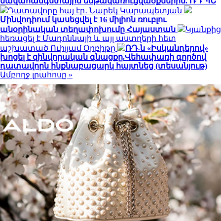
նավահանգստային ենթակառուցվածքներին. ՌԴ ՊՆ
Դատավորը հայ էր․ Նարեկ Կարապետյան
Մինվոդիում կասեցվել է 16 միլիոն ռուբլու
անօրինական տեղափոխումը Հայաստան
Կյանքից
հեռացել է Մադոննայի և այլ աստղերի հետ
աշխատած Ուիլյամ Օրբիթը
ՌԴ-ն «Իսկանդերով»
խոցել է զինվորական գնացքը.Վեհափառի գործով
դատավորն ինքնաբացարկ հայտնեց (տեսանյութ)
Ամբողջ լրահոսը »