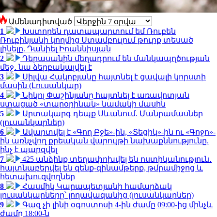
Ամենադիտված
1
Խստորեն դատապարտում եմ Ռուբեն
Ռուբինյանի կողմից Ստամբուլում թուրք տեսած
լինելը. Դանիել Իոաննիսյան
2
Դերասանին մեղադրում են մանկապղծության
մեջ․ նա ձերբակալվել է
3
Սիլվա Հակոբյանը հայտնել է ցավալի կորստի
մասին (Լուսանկար)
4
Նիկոլ Փաշինյանը հայտնել է առավոտյան
ստացած «տարօրինակ» նամակի մասին
5
Արտակարգ դեպք Սևանում. Մանրամասներ
(լուսանկարներ)
6
Ավարտվել է «Գող Բջե»-ին, «Տեցիկ»-ին ու «Գոջո»-
ին առնչվող քրեական վարույթի նախաքննությունը.
ինչ է պարզվել
7
425 անձինք տեղափոխվել են ոստիկանություն․
հայտնաբերվել են զենք-զինամթերք, թմրամիջոց և
հետախուզվողներ
8
Հասմիկ Կարապետյանի համարձակ
լուսանկարները՝ լողավազանից (լուսանկարներ)
9
Գազ չի լինի օգոստոսի 4-ին ժամը 09:00-ից մինչև
ժամը 18:00-ն