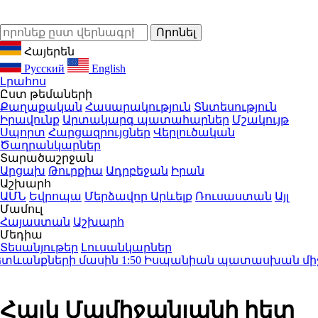
Հայերեն
Русский
English
Լրահոս
Ըստ թեմաների
Քաղաքական
Հասարակություն
Տնտեսություն
Իրավունք
Արտակարգ պատահարներ
Մշակույթ
Սպորտ
Հարցազրույցներ
Վերլուծական
Ծաղրանկարներ
Տարածաշրջան
Արցախ
Թուրքիա
Ադրբեջան
Իրան
Աշխարհ
ԱՄՆ
Եվրոպա
Մերձավոր Արևելք
Ռուսաստան
Այլ
Մամուլ
Հայաստան
Աշխարհ
Մեդիա
Տեսանյութեր
Լուսանկարներ
տևանքների մասին
1:50
Իսպանիան պատասխան միջոցնե
Հայկ Մամիջանյանի հետ