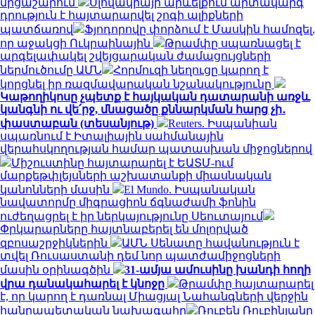
մրցաշարում
Սլովակիայի արևելքում արտակարգ
դրություն է հայտարարվել շոգի ալիքների
պատճառով
Ֆյոդորովը փորձում է Մասկին համոզել,
որ աջակցի Ուկրաինային
Թրամփը սպառնացել է
արգելափակել շվեյցարական ժամացույցների
ներմուծումը ԱՄՆ
Հորմուզի նեղուցը կարող է
կորցնել իր ռազմավարական նշանակությունը
Կաթողիկոսը չպետք է հայկական դատարանի առջև
կանգնի ու վե՛րջ, մնացածը քննարկման հարց չի․
փաստաբան (տեսանյութ)
Reuters. Իսպանիան
սպառնում է Իտալիային սահմանային
վերահսկողության համար պատասխան միջոցներով
Միշուստինը հայտարարել է ԵԱՏՄ-ում
մարքեթփլեյսների աշխատանքի միասնական
կանոնների մասին
El Mundo. Իսպանական
նավատորմը միգրացիոն ճգնաժամի ֆոնին
ուժեղացրել է իր ներկայությունը Սեուտայում
Փրկարարները հայտնաբերել են մոլորված
զբոսաշրջիկներին
ԱՄՆ Սենատը հավանություն է
տվել Ռուսաստանի դեմ նոր պատժամիջոցների
մասին օրինագծին
31-ամյա ամուսինը խանդի հողի
վրա դանակահարել է կնոջը
Թրամփը հայտարարել
է, որ կարող է դառնալ Միացյալ Նահանգների վերջին
հանրապետական ​​նախագահը
Ռուբեն Ռուբինյանը