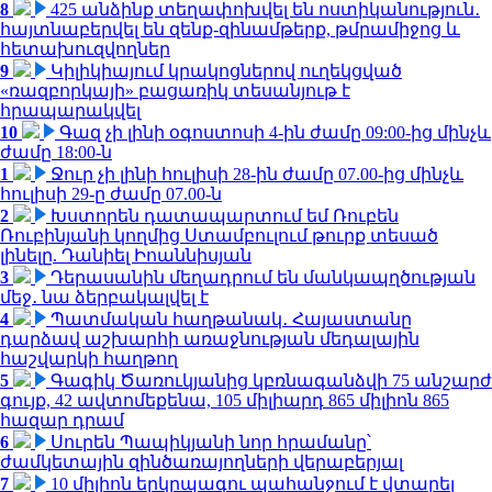
8
425 անձինք տեղափոխվել են ոստիկանություն․
հայտնաբերվել են զենք-զինամթերք, թմրամիջոց և
հետախուզվողներ
9
Կիլիկիայում կրակոցներով ուղեկցված
«ռազբորկայի» բացառիկ տեսանյութ է
հրապարակվել
10
Գազ չի լինի օգոստոսի 4-ին ժամը 09:00-ից մինչև
ժամը 18:00-ն
1
Ջուր չի լինի հուլիսի 28-ին ժամը 07.00-ից մինչև
հուլիսի 29-ը ժամը 07.00-ն
2
Խստորեն դատապարտում եմ Ռուբեն
Ռուբինյանի կողմից Ստամբուլում թուրք տեսած
լինելը. Դանիել Իոաննիսյան
3
Դերասանին մեղադրում են մանկապղծության
մեջ․ նա ձերբակալվել է
4
Պատմական հաղթանակ․ Հայաստանը
դարձավ աշխարհի առաջնության մեդալային
հաշվարկի հաղթող
5
Գագիկ Ծառուկյանից կբռնագանձվի 75 անշարժ
գույք, 42 ավտոմեքենա, 105 միլիարդ 865 միլիոն 865
հազար դրամ
6
Սուրեն Պապիկյանի նոր հրամանը՝
ժամկետային զինծառայողների վերաբերյալ
7
10 միլիոն երկրպագու պահանջում է վտարել