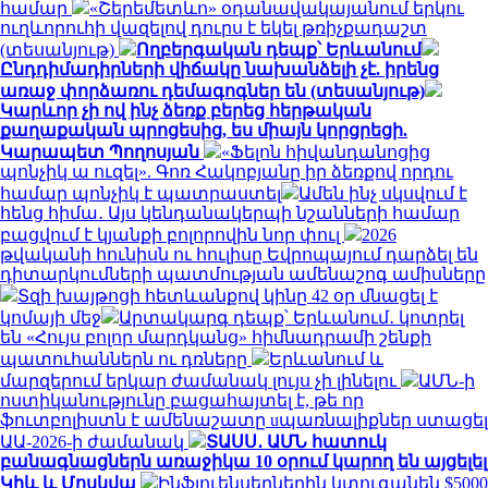
համար
«Շերեմետևո» օդանավակայանում երկու
ուղևորուհի վազելով դուրս է եկել թռիչքադաշտ
(տեսանյութ)
Ողբերգական դեպք՝ Երևանում
Ընդդիմադիրների վիճակը նախանձելի չէ. իրենց
առաջ փորձառու դեմագոգներ են (տեսանյութ)
Կարևոր չի ով ինչ ձեռք բերեց հերթական
քաղաքական պրոցեսից, ես միայն կորցրեցի.
Կարապետ Պողոսյան
«Ֆելոն հիվանդանոցից
պոնչիկ ա ուզել». Գոռ Հակոբյանը իր ձեռքով որդու
համար պոնչիկ է պատրաստել
Ամեն ինչ սկսվում է
հենց հիմա․ Այս կենդանակերպի նշանների համար
բացվում է կյանքի բոլորովին նոր փուլ
2026
թվականի հունիսն ու հուլիսը Եվրոպայում դարձել են
դիտարկումների պատմության ամենաշոգ ամիսները
Տզի խայթոցի հետևանքով կինը 42 օր մնացել է
կոմայի մեջ
Արտակարգ դեպք՝ Երևանում․ կոտրել
են «Հույս բոլոր մարդկանց» հիմնադրամի շենքի
պատուհաններն ու դռները
Երևանում և
մարզերում երկար ժամանակ լույս չի լինելու
ԱՄՆ-ի
ոստիկանությունը բացահայտել է, թե որ
ֆուտբոլիստն է ամենաշատը uպառնալիքներ ստացել
ԱԱ-2026-ի ժամանակ
ՏԱՍՍ․ ԱՄՆ հատուկ
բանագնացներն առաջիկա 10 օրում կարող են այցելել
Կիև և Մոսկվա
Ինֆլուենսերներին կտուգանեն $5000