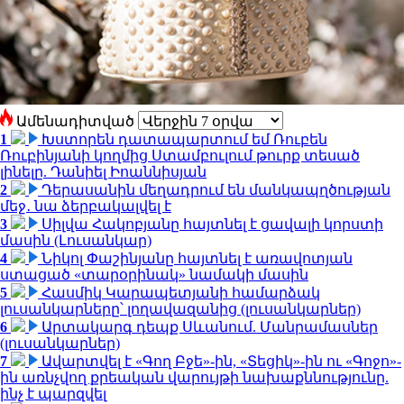
Ամենադիտված
1
Խստորեն դատապարտում եմ Ռուբեն
Ռուբինյանի կողմից Ստամբուլում թուրք տեսած
լինելը. Դանիել Իոաննիսյան
2
Դերասանին մեղադրում են մանկապղծության
մեջ․ նա ձերբակալվել է
3
Սիլվա Հակոբյանը հայտնել է ցավալի կորստի
մասին (Լուսանկար)
4
Նիկոլ Փաշինյանը հայտնել է առավոտյան
ստացած «տարօրինակ» նամակի մասին
5
Հասմիկ Կարապետյանի համարձակ
լուսանկարները՝ լողավազանից (լուսանկարներ)
6
Արտակարգ դեպք Սևանում. Մանրամասներ
(լուսանկարներ)
7
Ավարտվել է «Գող Բջե»-ին, «Տեցիկ»-ին ու «Գոջո»-
ին առնչվող քրեական վարույթի նախաքննությունը.
ինչ է պարզվել