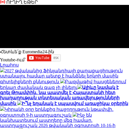
ՈՒՂԻՂ ԵԹԵՐ
Հետևե՛ք Euromedia24-ին
Youtube-ում`
Լրահոս
2027 թվականից Ֆինլանդիայի քաղաքացիություն
ստանալու համար պետք է հանձնել երկրի մասին
գիտելիքների քննություն
Բազմաթիվ հասցեներում
երկար ժամանակ գազ չի լինելու
Ալիևը նամակ է
գրել Թրամփին․ նա պատմել է Հայաստանի հետ
խաղաղության տնտեսական առավելությունների
մասին
Ի՞նչ եղանակ է սպասվում առաջիկա օրերին
Կիրակի օրը երկնքից հաջողություն կթափվի․
օգոստոսի 9-ի աստղագուշակ
Ինչ են
կանխատեսում աստղերը մեզ համար.
աստղագուշակ 2026 թվականի օգոստոսի 10-16-ի