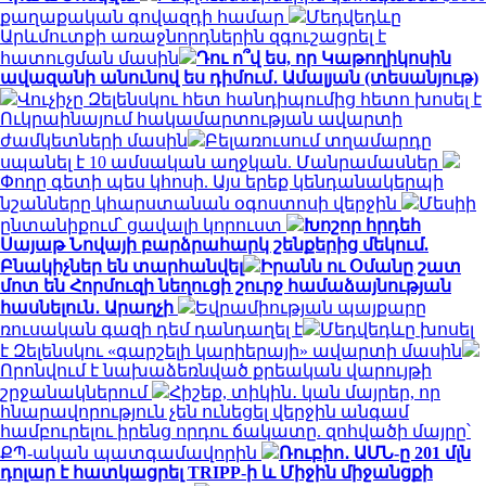
քաղաքական գովազդի համար
Մեդվեդևը
Արևմուտքի առաջնորդներին զգուշացրել է
հատուցման մասին
Դու ո՞վ ես, որ Կաթողիկոսին
ավազանի անունով ես դիմում․ Ամալյան (տեսանյութ)
Վուչիչը Զելենսկու հետ հանդիպումից հետո խոսել է
Ուկրաինայում հակամարտության ավարտի
ժամկետների մասին
Բելառուսում տղամարդը
սպանել է 10 ամսական աղջկան. Մանրամասներ
Փողը գետի պես կհոսի. Այս երեք կենդանակերպի
նշանները կհարստանան օգոստոսի վերջին
Մեսիի
ընտանիքում՝ ցավալի կորուստ
Խոշոր հրդեհ
Սայաթ Նովայի բարձրահարկ շենքերից մեկում.
Բնակիչներ են տարհանվել
Իրանն ու Օմանը շատ
մոտ են Հորմուզի նեղուցի շուրջ համաձայնության
հասնելուն․ Արաղչի
Եվրամիության պայքարը
ռուսական գազի դեմ դանդաղել է
Մեդվեդևը խոսել
է Զելենսկու «գարշելի կարիերայի» ավարտի մասին
Որոնվում է նախաձեռնված քրեական վարույթի
շրջանակներում
Հիշեք, տիկին․ կան մայրեր, որ
հնարավորություն չեն ունեցել վերջին անգամ
համբուրելու իրենց որդու ճակատը. զոհվածի մայրը՝
ՔՊ-ական պատգամավորին
Ռուբիո․ ԱՄՆ-ը 201 մլն
դոլար է հատկացրել TRIPP-ի և Միջին միջանցքի