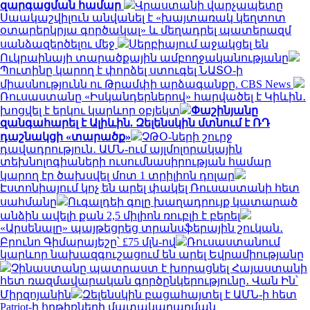
զարգացման համար
Վրաստանի վարչապետը
Սաակաշվիլուն անվանել է «խայտառակ կեղտոտ
օտարերկրյա գործակալ» և մեղադրել պատերազմ
սանձազերծելու մեջ
Սերբիայում աջակցել են
Ուկրաինայի տարածքային ամբողջականությանը
Պուտինը կարող է փորձել ստուգել ՆԱՏՕ-ի
միասնությունն ու Թրամփի արձագանքը. CBS News
Ռուսաստանը «Իսկանդերներով» հարվածել է Կիևին․
խոցվել է երկու կարևոր օբյեկտ
Փաշինյանը
զանգահարել է Ալիևին. Զելենսկին մտնում է ՌԴ
դաշնակցի «տարածք»
ՉԹՕ-ների շուրջ
դավադրություն․ ԱՄՆ-ում այլմոլորակային
տեխնոլոգիաների ուսումնասիրության համար
կարող էր ծախսվել մոտ 1 տրիլիոն դոլար
Էստոնիայում կոչ են արել փակել Ռուսաստանի հետ
սահմանը
Ուգալդեի գոլը խաղադրույք կատարած
անձին ավելի քան 2,5 միլիոն ռուբլի է բերել
«Արսենալը» պայթեցրեց տրանսֆերային շուկան․
Բրունո Գիմարայեշը՝ £75 մլն-ով
Ռուսաստանում
կարևոր նախազգուշացում են արել Եվրամիությանը
Չինաստանը պատրաստ է խորացնել Հայաստանի
հետ ռազմավարական գործընկերությունը․ Վան Ին՝
Միրզոյանին
Զելենսկին բացահայտել է ԱՄՆ-ի հետ
Patriot-ի հրթիռների մատակարարման