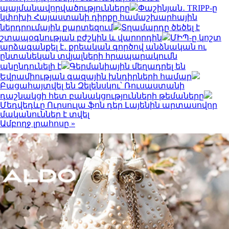
պայմանավորվածությունները
Փաշինյան․ TRIPP-ը
կփոխի Հայաստանի դիրքը համաշխարհային
ներդրումային քարտեզում
Տղամարդը ծեծել է
շտապօգնության բժշկին և վարորդին
ՄԻՊ-ը կոշտ
արձագանքել է․ քրեական գործով անձնական ու
ընտանեկան տվյալների հրապարակումն
անընդունելի է
Գերմանիային մեղադրել են
Եվրամիության գազային խնդիրների համար
Բացահայտվել են Զելենսկու՝ Ռուսաստանի
դաշնակցի հետ բանակցությունների թեմաները
Մեդվեդևը Ուրսուլա ֆոն դեր Լայենին արտասովոր
մականուններ է տվել
Ամբողջ լրահոսը »