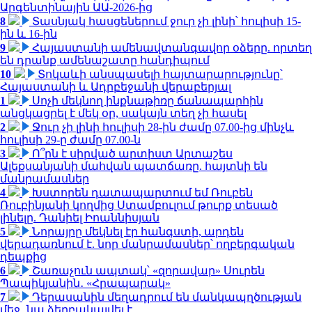
Արգենտինային ԱԱ-2026-ից
8
Տասնյակ հասցեներում ջուր չի լինի՝ հուլիսի 15-
ին և 16-ին
9
Հայաստանի ամենավտանգավոր օձերը. որտեղ
են դրանք ամենաշատը հանդիպում
10
Տոկաևի անսպասելի հայտարարությունը՝
Հայաստանի և Ադրբեջանի վերաբերյալ
1
Սոչի մեկնող ինքնաթիռը ճանապարհին
անցկացրել է մեկ օր, սակայն տեղ չի հասել
2
Ջուր չի լինի հուլիսի 28-ին ժամը 07.00-ից մինչև
հուլիսի 29-ը ժամը 07.00-ն
3
Ո՞րն է սիրված արտիստ Արտաշես
Ալեքսանյանի մահվան պատճառը. հայտնի են
մանրամասներ
4
Խստորեն դատապարտում եմ Ռուբեն
Ռուբինյանի կողմից Ստամբուլում թուրք տեսած
լինելը. Դանիել Իոաննիսյան
5
Նորայրը մեկնել էր հանգստի, արդեն
վերադառնում է. նոր մանրամասներ՝ ողբերգական
դեպքից
6
Շառաչուն ապտակ՝ «զորավար» Սուրեն
Պապիկյանին․ «Հրապարակ»
7
Դերասանին մեղադրում են մանկապղծության
մեջ․ նա ձերբակալվել է