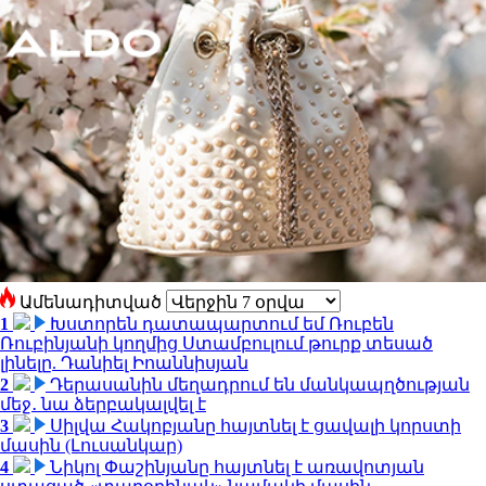
Ամենադիտված
1
Խստորեն դատապարտում եմ Ռուբեն
Ռուբինյանի կողմից Ստամբուլում թուրք տեսած
լինելը. Դանիել Իոաննիսյան
2
Դերասանին մեղադրում են մանկապղծության
մեջ․ նա ձերբակալվել է
3
Սիլվա Հակոբյանը հայտնել է ցավալի կորստի
մասին (Լուսանկար)
4
Նիկոլ Փաշինյանը հայտնել է առավոտյան