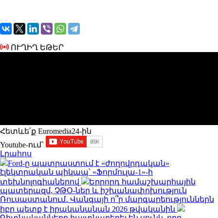
ՈՒՂԻՂ ԵԹԵՐ
Հետևե՛ք Euromedia24-ին
Youtube-ում`
Լրահոս
Ford-ը պատրաստում է «ժողովրդական»
էլեկտրական պիկապ՝ «Ֆորմուլա-1»-ի
տեխնոլոգիաներով
Երրորդ համաշխարհային
պատերազմ, ՉԹՕ-ներ և իշխանափոխություն
Ռուսաստանում․ Վանգայի ո՞ր մարգարեություններն
իբր պետք է իրականանան 2026 թվականին
Գիտնականները հայտնաբերել են սունկ, որը