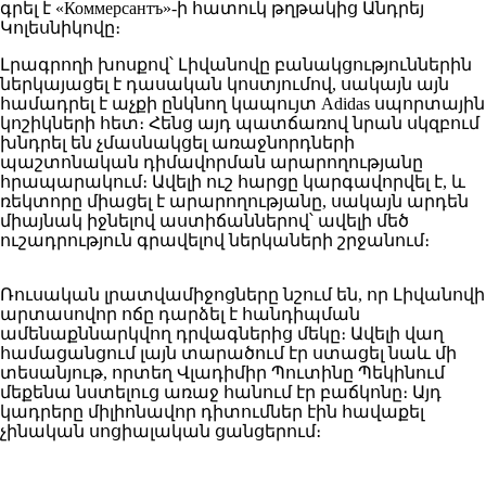
գրել է «Коммерсантъ»-ի հատուկ թղթակից Անդրեյ
Կոլեսնիկովը։
Լրագրողի խոսքով՝ Լիվանովը բանակցություններին
ներկայացել է դասական կոստյումով, սակայն այն
համադրել է աչքի ընկնող կապույտ Adidas սպորտային
կոշիկների հետ։ Հենց այդ պատճառով նրան սկզբում
խնդրել են չմասնակցել առաջնորդների
պաշտոնական դիմավորման արարողությանը
հրապարակում։ Ավելի ուշ հարցը կարգավորվել է, և
ռեկտորը միացել է արարողությանը, սակայն արդեն
միայնակ իջնելով աստիճաններով՝ ավելի մեծ
ուշադրություն գրավելով ներկաների շրջանում։
Ռուսական լրատվամիջոցները նշում են, որ Լիվանովի
արտասովոր ոճը դարձել է հանդիպման
ամենաքննարկվող դրվագներից մեկը։ Ավելի վաղ
համացանցում լայն տարածում էր ստացել նաև մի
տեսանյութ, որտեղ Վլադիմիր Պուտինը Պեկինում
մեքենա նստելուց առաջ հանում էր բաճկոնը։ Այդ
կադրերը միլիոնավոր դիտումներ էին հավաքել
չինական սոցիալական ցանցերում։