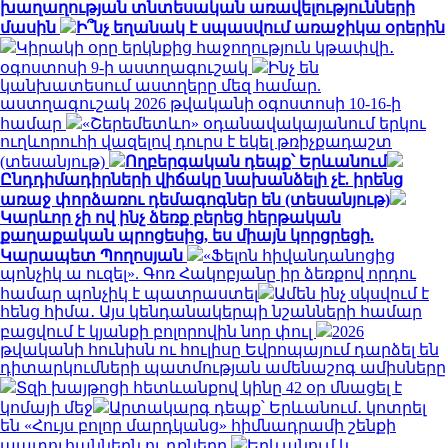
խաղաղության տնտեսական առավելությունների
մասին
Ի՞նչ եղանակ է սպասվում առաջիկա օրերին
Կիրակի օրը երկնքից հաջողություն կթափվի․
օգոստոսի 9-ի աստղագուշակ
Ինչ են
կանխատեսում աստղերը մեզ համար.
աստղագուշակ 2026 թվականի օգոստոսի 10-16-ի
համար
«Շերեմետևո» օդանավակայանում երկու
ուղևորուհի վազելով դուրս է եկել թռիչքադաշտ
(տեսանյութ)
Ողբերգական դեպք՝ Երևանում
Ընդդիմադիրների վիճակը նախանձելի չէ. իրենց
առաջ փորձառու դեմագոգներ են (տեսանյութ)
Կարևոր չի ով ինչ ձեռք բերեց հերթական
քաղաքական պրոցեսից, ես միայն կորցրեցի.
Կարապետ Պողոսյան
«Ֆելոն հիվանդանոցից
պոնչիկ ա ուզել». Գոռ Հակոբյանը իր ձեռքով որդու
համար պոնչիկ է պատրաստել
Ամեն ինչ սկսվում է
հենց հիմա․ Այս կենդանակերպի նշանների համար
բացվում է կյանքի բոլորովին նոր փուլ
2026
թվականի հունիսն ու հուլիսը Եվրոպայում դարձել են
դիտարկումների պատմության ամենաշոգ ամիսները
Տզի խայթոցի հետևանքով կինը 42 օր մնացել է
կոմայի մեջ
Արտակարգ դեպք՝ Երևանում․ կոտրել
են «Հույս բոլոր մարդկանց» հիմնադրամի շենքի
պատուհաններն ու դռները
Երևանում և