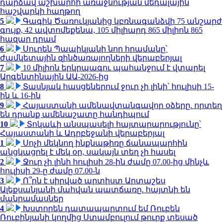
դարձավ աշխարհի առաջնության մեդալային
հաշվարկի հաղթող
5
Գագիկ Ծառուկյանից կբռնագանձվի 75 անշարժ
գույք, 42 ավտոմեքենա, 105 միլիարդ 865 միլիոն 865
հազար դրամ
6
Սուրեն Պապիկյանի նոր հրամանը՝
ժամկետային զինծառայողների վերաբերյալ
7
10 միլիոն երկրպագու պահանջում է վտարել
Արգենտինային ԱԱ-2026-ից
8
Տասնյակ հասցեներում ջուր չի լինի՝ հուլիսի 15-
ին և 16-ին
9
Հայաստանի ամենավտանգավոր օձերը. որտեղ
են դրանք ամենաշատը հանդիպում
10
Տոկաևի անսպասելի հայտարարությունը՝
Հայաստանի և Ադրբեջանի վերաբերյալ
1
Սոչի մեկնող ինքնաթիռը ճանապարհին
անցկացրել է մեկ օր, սակայն տեղ չի հասել
2
Ջուր չի լինի հուլիսի 28-ին ժամը 07.00-ից մինչև
հուլիսի 29-ը ժամը 07.00-ն
3
Ո՞րն է սիրված արտիստ Արտաշես
Ալեքսանյանի մահվան պատճառը. հայտնի են
մանրամասներ
4
Խստորեն դատապարտում եմ Ռուբեն
Ռուբինյանի կողմից Ստամբուլում թուրք տեսած