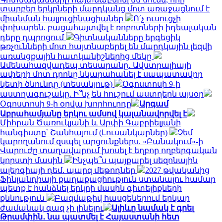
տարբեր երկրների մարդկանց մոտ առաջացնում է
միանման հալյուցինացիաներ
Ո՛չ ուսուցչի
փոխարեն. բացահայտվել է ռոբոտների իդեալական
դերը դպրոցում
Գիտնականները երգեցիկ
թռչունների մոտ հայտնաբերել են մարդկային լեզվի
առանցքային հատկանիշներից մեկը
Ամենահազվադեպ տեսարանը․ Ավստրալիայի
ափերի մոտ դրոնը նկարահանել է սապատավոր
կետի ծնունդը (տեսանյութ)
Օգոստոսի 9-ի
աստղագուշակը. Ի՞նչ են հուշում աստղերն այսօր
Օգոստոսի 9-ի օրվա խորհուրդը
Արգամ
Աբրահամյանը երկու ամսով կալանավորվել է
Միհրան Ծառուկյանի և Արփի Գաբրիելյանի
հանգիստը՝ Շանհայում (Լուսանկարներ)
Չեմ
կարողանում զսպել արցունքներս. «Բանակում»-ի
Վարուժը տաղավարում խոսել է եղբոր ողբերգական
կորստի մասին
Ինչպե՞ս պայքարել սեզոնային
ալերգիայի դեմ. պարզ մեթոդներ
2027 թվականից
Ֆինլանդիայի քաղաքացիություն ստանալու համար
պետք է հանձնել երկրի մասին գիտելիքների
քննություն
Բազմաթիվ հասցեներում երկար
ժամանակ գազ չի լինելու
Ալիևը նամակ է գրել
Թրամփին․ նա պատմել է Հայաստանի հետ