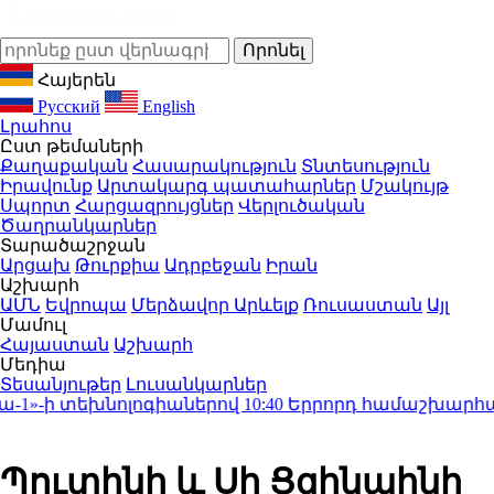
Հայերեն
Русский
English
Լրահոս
Ըստ թեմաների
Քաղաքական
Հասարակություն
Տնտեսություն
Իրավունք
Արտակարգ պատահարներ
Մշակույթ
Սպորտ
Հարցազրույցներ
Վերլուծական
Ծաղրանկարներ
Տարածաշրջան
Արցախ
Թուրքիա
Ադրբեջան
Իրան
Աշխարհ
ԱՄՆ
Եվրոպա
Մերձավոր Արևելք
Ռուսաստան
Այլ
Մամուլ
Հայաստան
Աշխարհ
Մեդիա
Տեսանյութեր
Լուսանկարներ
»-ի տեխնոլոգիաներով
10:40
Երրորդ համաշխարհային 
Պուտինի և Սի Ցզինպինի