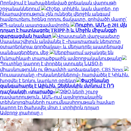
Որոնվում է նախաձեռնված քրեական վարույթի
շրջանակներում
Հիշեք, տիկին․ կան մայրեր, որ
հնարավորություն չեն ունեցել վերջին անգամ
համբուրելու իրենց որդու ճակատը. զոհվածի մայրը՝
ՔՊ-ական պատգամավորին
Ռուբիո․ ԱՄՆ-ը 201 մլն
դոլար է հատկացրել TRIPP-ի և Միջին միջանցքի
զարգացման համար
Վրաստանի վարչապետը
Սաակաշվիլուն անվանել է «խայտառակ կեղտոտ
օտարերկրյա գործակալ» և մեղադրել պատերազմ
սանձազերծելու մեջ
Սերբիայում աջակցել են
Ուկրաինայի տարածքային ամբողջականությանը
Պուտինը կարող է փորձել ստուգել ՆԱՏՕ-ի
միասնությունն ու Թրամփի արձագանքը. CBS News
Ռուսաստանը «Իսկանդերներով» հարվածել է Կիևին․
խոցվել է երկու կարևոր օբյեկտ
Փաշինյանը
զանգահարել է Ալիևին. Զելենսկին մտնում է ՌԴ
դաշնակցի «տարածք»
ՉԹՕ-ների շուրջ
դավադրություն․ ԱՄՆ-ում այլմոլորակային
տեխնոլոգիաների ուսումնասիրության համար
կարող էր ծախսվել մոտ 1 տրիլիոն դոլար
Ամբողջ լրահոսը »