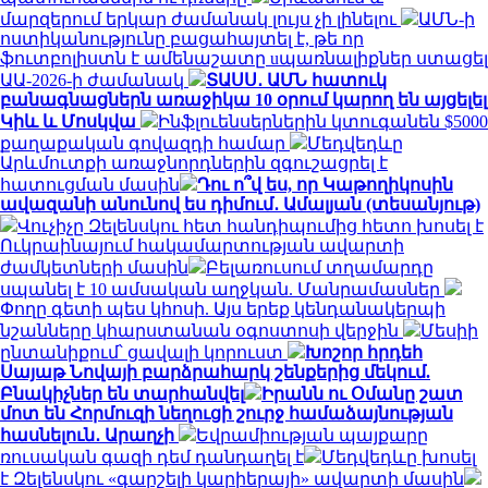
մարզերում երկար ժամանակ լույս չի լինելու
ԱՄՆ-ի
ոստիկանությունը բացահայտել է, թե որ
ֆուտբոլիստն է ամենաշատը uպառնալիքներ ստացել
ԱԱ-2026-ի ժամանակ
ՏԱՍՍ․ ԱՄՆ հատուկ
բանագնացներն առաջիկա 10 օրում կարող են այցելել
Կիև և Մոսկվա
Ինֆլուենսերներին կտուգանեն $5000
քաղաքական գովազդի համար
Մեդվեդևը
Արևմուտքի առաջնորդներին զգուշացրել է
հատուցման մասին
Դու ո՞վ ես, որ Կաթողիկոսին
ավազանի անունով ես դիմում․ Ամալյան (տեսանյութ)
Վուչիչը Զելենսկու հետ հանդիպումից հետո խոսել է
Ուկրաինայում հակամարտության ավարտի
ժամկետների մասին
Բելառուսում տղամարդը
սպանել է 10 ամսական աղջկան. Մանրամասներ
Փողը գետի պես կհոսի. Այս երեք կենդանակերպի
նշանները կհարստանան օգոստոսի վերջին
Մեսիի
ընտանիքում՝ ցավալի կորուստ
Խոշոր հրդեհ
Սայաթ Նովայի բարձրահարկ շենքերից մեկում.
Բնակիչներ են տարհանվել
Իրանն ու Օմանը շատ
մոտ են Հորմուզի նեղուցի շուրջ համաձայնության
հասնելուն․ Արաղչի
Եվրամիության պայքարը
ռուսական գազի դեմ դանդաղել է
Մեդվեդևը խոսել
է Զելենսկու «գարշելի կարիերայի» ավարտի մասին