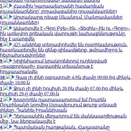
ստացած «տարօրինակ» նամակի մասին
5
Հասմիկ Կարապետյանի համարձակ
լուսանկարները՝ լողավազանից (լուսանկարներ)
6
Արտակարգ դեպք Սևանում. Մանրամասներ
(լուսանկարներ)
7
Ավարտվել է «Գող Բջե»-ին, «Տեցիկ»-ին ու «Գոջո»-
ին առնչվող քրեական վարույթի նախաքննությունը.
ինչ է պարզվել
8
425 անձինք տեղափոխվել են ոստիկանություն․
հայտնաբերվել են զենք-զինամթերք, թմրամիջոց և
հետախուզվողներ
9
Կիլիկիայում կրակոցներով ուղեկցված
«ռազբորկայի» բացառիկ տեսանյութ է
հրապարակվել
10
Գազ չի լինի օգոստոսի 4-ին ժամը 09:00-ից մինչև
ժամը 18:00-ն
1
Ջուր չի լինի հուլիսի 28-ին ժամը 07.00-ից մինչև
հուլիսի 29-ը ժամը 07.00-ն
2
Խստորեն դատապարտում եմ Ռուբեն
Ռուբինյանի կողմից Ստամբուլում թուրք տեսած
լինելը. Դանիել Իոաննիսյան
3
Դերասանին մեղադրում են մանկապղծության
մեջ․ նա ձերբակալվել է
4
Պատմական հաղթանակ․ Հայաստանը