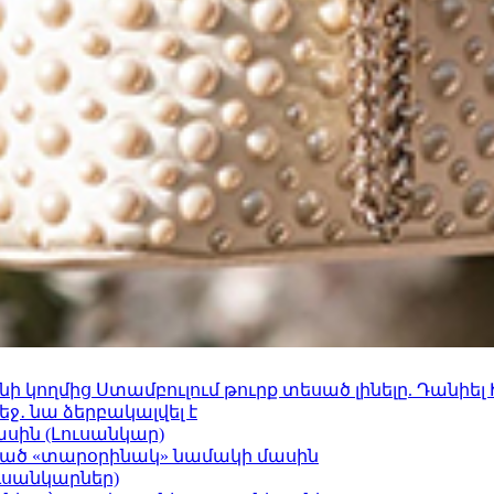
 կողմից Ստամբուլում թուրք տեսած լինելը. Դանիել
ջ․ նա ձերբակալվել է
ասին (Լուսանկար)
ացած «տարօրինակ» նամակի մասին
ւսանկարներ)