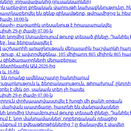
երը՝ լողավազանից (լուսանկարներ)
ո»-ին առնչվող քրեական վարույթի նախաքննությունը. ի
 հայտնաբերվել են զենք-զինամթերք, թմրամիջոց և հ
ժամը 18:00-ն
որկայի» բացառիկ տեսանյութ է հրապարակվել
ւլիսի 29-ը ժամը 07.00-ն
 կողմից Ստամբուլում թուրք տեսած լինելը. Դանիել
ջ․ նա ձերբակալվել է
աշխարհի առաջնության մեդալային հաշվարկի հաղ
ւյք, 42 ավտոմեքենա, 105 միլիարդ 865 միլիոն 865 հ
 զինծառայողների վերաբերյալ
ենտինային ԱԱ-2026-ից
 և 16-ին
 են դրանք ամենաշատը հանդիպում
ւզարկություն և ձերբակալություն․ թիրախում՝ ընդդ
լ է մեկ օր, սակայն տեղ չի հասել
ւլիսի 29-ը ժամը 07.00-ն
րդուն փոխպատվաստվել է խոզի մի քանի օրգան
նի մահվան պատճառը. հայտնի են մանրամասներ
 կողմից Ստամբուլում թուրք տեսած լինելը. Դանիել
ում է. նոր մանրամասներ՝ ողբերգական դեպքից
քում 19 քվեաթերթիկներից 7-ը ճանաչվել է վավեր
կյանին․ «Հրապարակ»