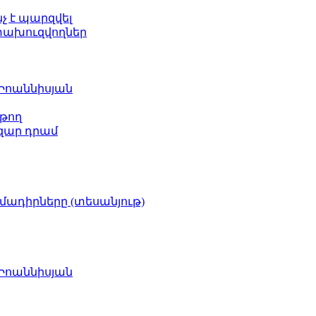
նչ է պարզվել
ետախուզվողներ
 Իոաննիսյան
թող
ազար դրամ
իմադիրները (տեսանյութ)
 Իոաննիսյան