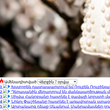
Ամենադիտված
1
Խստորեն դատապարտում եմ Ռուբեն Ռուբինյանի
2
Դերասանին մեղադրում են մանկապղծության մե
3
Սիլվա Հակոբյանը հայտնել է ցավալի կորստի մ
4
Նիկոլ Փաշինյանը հայտնել է առավոտյան ստ
5
Արտակարգ դեպք Սևանում. Մանրամասներ (լո