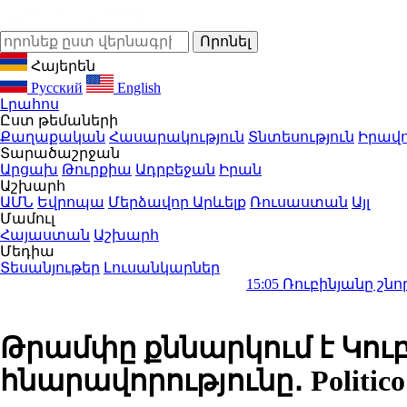
Հայերեն
Русский
English
Լրահոս
Ըստ թեմաների
Քաղաքական
Հասարակություն
Տնտեսություն
Իրավո
Տարածաշրջան
Արցախ
Թուրքիա
Ադրբեջան
Իրան
Աշխարհ
ԱՄՆ
Եվրոպա
Մերձավոր Արևելք
Ռուսաստան
Այլ
Մամուլ
Հայաստան
Աշխարհ
Մեդիա
Տեսանյութեր
Լուսանկարներ
15:05
Ռուբինյանը շնորհավորել
Թրամփը քննարկում է Կու
հնարավորությունը․ Politico