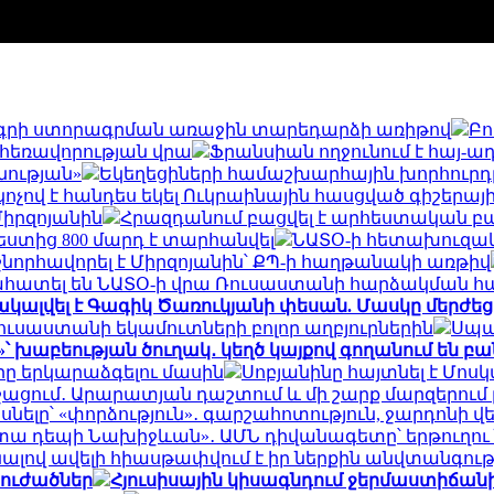
կագրի ստորագրման առաջին տարեդարձի առիթով
Բո
 հեռավորության վրա
Ֆրանսիան ողջունում է հայ-
նության»
Եկեղեցիների համաշխարհային խորհուրդ
 կոչով է հանդես եկել Ուկրաինային հասցված գիշերա
Միրզոյանին
Հրազդանում բացվել է արհեստական 
եստից 800 մարդ է տարհանվել
ՆԱՏՕ-ի հետախուզակա
շնորհավորել է Միրզոյանին՝ ՔՊ-ի հաղթանակի առթիվ
ահատել են ՆԱՏՕ-ի վրա Ռուսաստանի հարձակման հ
կալվել է Գագիկ Ծառուկյանի փեսան. Մասկը մերժեց
ուսաստանի եկամուտների բոլոր աղբյուրներին
Սպաս
»՝ խաբեության ծուղակ․ կեղծ կայքով գողանում են բ
ը երկարաձգելու մասին
Սոբյանինը հայտնել է Մոս
շացում․ Արարատյան դաշտում և մի շարք մարզերու
ասնելը՝ «փորձություն»․ գարշահոտություն, ջարդո
 կտա դեպի Նախիջևան»․ ԱՄՆ դիվանագետը՝ երթուղո
ալով ավելի հիասթափվում է իր ներքին անվտանգո
տուժածներ
Հյուսիսային կիսագնդում ջերմաստիճանի 