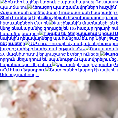
Ֆոն դեր Լայենը կտրուկ է արտահայտվել Ռուսաս
պատճառով
Հեռացող պատգամավորների հաշվին՝ 5 
Հայաստանի մերձեցմանը Ռուսաստանի հնարավո
Տեղի է ունեցել Ալիև-Փաշինյան հեռախոսազրույց․ օր
հետևանքների մասին
Փաշինյանին մատնանշել են 
կնոջ բնակարանից գողացել են 165 հազար դոլարի ոս
համաձայնագիրը
Ինչպես են ձերբակալում Արգամ 
նախկին ղեկավարները պահանջում են, որ Նիկոլ Փ
ճնշումները
ՄԱԿ-ում Կուբայի մշտական ​​ներկայացո
խոշոր չափերի հափշտակություն. ՀԿԿ
Ռուսաստանի
5.6 մագնիտուդով երկրաշարժ է տեղի ունեցել
Փաթեթ
որդուն մեղադրում են սպանություն պատվիրելու մեջ
հայտնաբերումից հետո
Այս գործընթացի թիրախը Կ
ու՞մ է նա մեղադրում
Շատ բաներ կարող էի ավելին 
Ամբողջ լրահոսը »