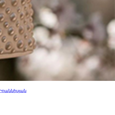
 Իոաննիսյան