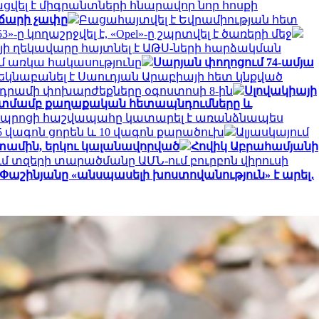
ացվել է միգրանտների հնարավոր նոր հոսքի
վճարի չափը
Բացահայտվել է Եվրամիության հետ
-ը կողաշրջվել է, «Opel»-ը շպրտվել է ծառերի մեջ
յի ղեկավարը հայտնել է ԱԹՍ-ների հարձակման
մ առկա հակասությունը
Սարյան փողոցում 74-ամյա
կնաբանել է Սաուդյան Արաբիայի հետ կնքված
րամի փոխարժեքները օգոստոսի 8-ին
Սլովակիայի
նկատմամբ քաղաքական հետապնդումները և
դպրոցի հաշվապահը կատարել է առանձնապես
 վագոն ցորեն և 10 վագոն քարածուխ
Ալյասկայում
ետամին, երկու կալանավորված
Հովիկ Աբրահամյանի
ւմ տզերի տարածմանը ԱՄՆ-ում բուրբոն վիրուսի
Փաշինյանը «անսպասելի խոստովանություն» է արել․