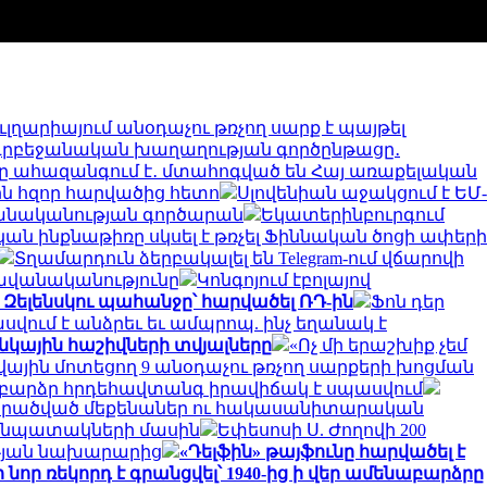
ւլղարիայում անօդաչու թռչող սարք է պայթել
ադրբեջանական խաղաղության գործընթացը․
ը ահազանգում է․ մտահոգված են Հայ առաքելական
յին հզոր հարվածից հետո
Սլովենիան աջակցում է ԵՄ-
բանականության գործարան
Եկատերինբուրգում
ն ինքնաթիռը սկսել է թռչել Ֆիննական ծոցի ափերի
Տղամարդուն ձերբակալել են Telegram-ում վճարովի
ավանականությունը
Կոնգոյում էբոլայով
 Զելենսկու պահանջը՝ հարվածել ՌԴ-ին
Ֆոն դեր
վում է անձրեւ եւ ամպրոպ. ինչ եղանակ է
անկային հաշիվների տվյալները
«Ոչ մի երաշխիք չեմ
կվային մոտեցող 9 անօդաչու թռչող սարքերի խոցման
մ բարձր հրդեհավտանգ իրավիճակ է սպասվում
նի վերածված մեքենաներ ու հակասանիտարական
ւ նպատակների մասին
Եփեսոսի Ս. Ժողովի 200
ւթյան նախարարից
«Դելֆին» թայֆունը հարվածել է
նոր ռեկորդ է գրանցվել՝ 1940-ից ի վեր ամենաբարձրը