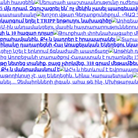
տանի հասցեին
Սեուտայի ​​պաշտպանությունը ուժեղ
մլն դրամ. Զգուշացրել են՝ ոչ մեկին չասել պարգեւա
ր պատասխանը
Խոշոր վթար Գեղարքունիքում․ «ԳԱԶ 53»
ակարգում եղել է TRIPP երթուղու նախագիծը
Ադիգեա
ԵՄ-ին անդամակցելու մասին հայտարարություններու
կի և 10 հազար դոլար
Թուրքիայի փոխնախագահը մե
Աբրահամյանին. ՔԿ-ն կադրեր է հրապարակել
Տարադ
աշինյանը դադարեցնի Հայ Առաքելական Եկեղեցու 
ւցիչը նշել է երկրում ճգնաժամի պատճառը
Արթիկի 
ց Ադրբեջանի տարածքով Հայաստան է ուղարկվել 15
ը նետեց տանիք, բայց չփրկվեց․ 318 գրամ մեթամֆ
․ ՔԿ-ն մանրամասնում է
ԱՀԿ-ն հետևում է Եվրոպայո
աթողիկոսը չէ, այլ Եկեղեցին․ Նինա Կարապետյանց
անել… Չեմպիոնների լիգան, ահա թե ինչ. Մխիթարյան