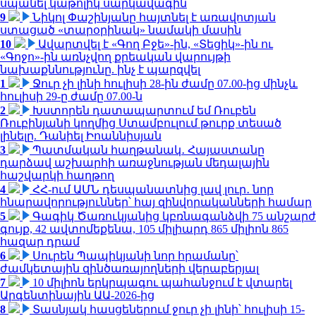
սպանել կաթոլիկ սարկավագին
9
Նիկոլ Փաշինյանը հայտնել է առավոտյան
ստացած «տարօրինակ» նամակի մասին
10
Ավարտվել է «Գող Բջե»-ին, «Տեցիկ»-ին ու
«Գոջո»-ին առնչվող քրեական վարույթի
նախաքննությունը. ինչ է պարզվել
1
Ջուր չի լինի հուլիսի 28-ին ժամը 07.00-ից մինչև
հուլիսի 29-ը ժամը 07.00-ն
2
Խստորեն դատապարտում եմ Ռուբեն
Ռուբինյանի կողմից Ստամբուլում թուրք տեսած
լինելը. Դանիել Իոաննիսյան
3
Պատմական հաղթանակ․ Հայաստանը
դարձավ աշխարհի առաջնության մեդալային
հաշվարկի հաղթող
4
ՀՀ-ում ԱՄՆ դեսպանատնից լավ լուր․ նոր
հնարավորություններ՝ հայ զինվորականների համար
5
Գագիկ Ծառուկյանից կբռնագանձվի 75 անշարժ
գույք, 42 ավտոմեքենա, 105 միլիարդ 865 միլիոն 865
հազար դրամ
6
Սուրեն Պապիկյանի նոր հրամանը՝
ժամկետային զինծառայողների վերաբերյալ
7
10 միլիոն երկրպագու պահանջում է վտարել
Արգենտինային ԱԱ-2026-ից
8
Տասնյակ հասցեներում ջուր չի լինի՝ հուլիսի 15-