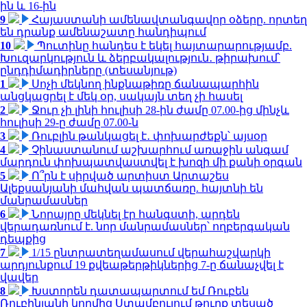
ին և 16-ին
9
Հայաստանի ամենավտանգավոր օձերը. որտեղ
են դրանք ամենաշատը հանդիպում
10
Պուտինը հանդես է եկել հայտարարությամբ.
Խուզարկություն և ձերբակալություն․ թիրախում՝
ընդդիմադիրները (տեսանյութ)
1
Սոչի մեկնող ինքնաթիռը ճանապարհին
անցկացրել է մեկ օր, սակայն տեղ չի հասել
2
Ջուր չի լինի հուլիսի 28-ին ժամը 07.00-ից մինչև
հուլիսի 29-ը ժամը 07.00-ն
3
Ռուբլին թանկացել է․ փոխարժեքն՝ այսօր
4
Չինաստանում աշխարհում առաջին անգամ
մարդուն փոխպատվաստվել է խոզի մի քանի օրգան
5
Ո՞րն է սիրված արտիստ Արտաշես
Ալեքսանյանի մահվան պատճառը. հայտնի են
մանրամասներ
6
Նորայրը մեկնել էր հանգստի, արդեն
վերադառնում է. նոր մանրամասներ՝ ողբերգական
դեպքից
7
1/15 ընտրատեղամասում վերահաշվարկի
արդյունքում 19 քվեաթերթիկներից 7-ը ճանաչվել է
վավեր
8
Խստորեն դատապարտում եմ Ռուբեն
Ռուբինյանի կողմից Ստամբուլում թուրք տեսած