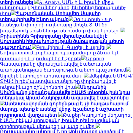
տեղի ունեցել
Al Arabiya. ԱՄՆ-ի և Իրանի միջև
անուղղակի շփումները մտել են իրենց եզրափակիչ
փուլ
Պաշտոնական․ Մոհամեդ Սալահը
տեղափոխվել է նոր ակումբ
Օգոստոսի 7-9-ը
Խանջյան փողոցի ուղետարը մինչև Տ. Մեծի
խաչմերուկ երթևեկության համար փակ է լինելու
Քրիստիննե Գրիգորյանը վերանշանակվել է
Արտաքին հետախուզության ծառայության պետի
պաշտոնում
Գյումրիում «Գազել» է այրվել
Եգիպտոսում գործազուրկ տղամարդը ձևացել է
դատավոր և գումարներ է շորթել
Արթուր
Գասպարյանը վերանշանակվել է պետական
պահպանության ծառայության պետի պաշտոնում
Այրվել է կահույքի արտադրամաս
Ամերիկյան ՄԻԱՎ/
ՁԻԱՀ-ի դեմ պատվաստանյութը փորձարկվել է
ուկրաինացի զինվորների վրա
Անդրանիկ
Սիմոնյանը վերանշանակվել է ԱԱԾ տնօրեն, իսկ նրա
տեղակալ Արամ Հակոբյանն ազատվել է պաշտոնից
Ատեստավորման գործընթաց է, չի հաղթահարում
մարդը, պետք է ասենք՝ վերջ, էլ չպետք է աշխատի
դպրոցում. վարչապետ
Թաքեր Կարլսոնը մեղադրել
է ԱՄՆ ղեկավարությանը Իրանի դեմ ռազմական
գործողության վերաբերյալ ստելու մեջ
Ռուսաստանը պնդում է, որ Արևմուտքը փորձում է