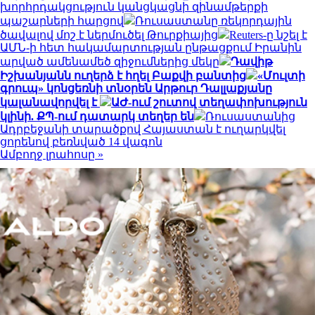
խորհրդակցություն կանցկացնի զինամթերքի
պաշարների հարցով
Ռուսաստանը ռեկորդային
ծավալով մոշ է ներմուծել Թուրքիայից
Reuters-ը նշել է
ԱՄՆ-ի հետ հակամարտության ընթացքում Իրանին
արված ամենամեծ զիջումներից մեկը
Դավիթ
Իշխանյանն ուղերձ է հղել Բաքվի բանտից
«Մուլտի
գրուպ» կոնցեռնի տնօրեն Արթուր Դալլաքյանը
կալանավորվել է
ԱԺ-ում շուտով տեղափոխություն
կլինի. ՔՊ-ում դատարկ տեղեր են
Ռուսաստանից
Ադրբեջանի տարածքով Հայաստան է ուղարկվել
ցորենով բեռնված 14 վագոն
Ամբողջ լրահոսը »