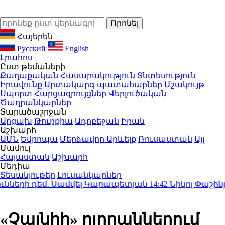
Հայերեն
Русский
English
Լրահոս
Ըստ թեմաների
Քաղաքական
Հասարակություն
Տնտեսություն
Իրավունք
Արտակարգ պատահարներ
Մշակույթ
Սպորտ
Հարցազրույցներ
Վերլուծական
Ծաղրանկարներ
Տարածաշրջան
Արցախ
Թուրքիա
Ադրբեջան
Իրան
Աշխարհ
ԱՄՆ
Եվրոպա
Մերձավոր Արևելք
Ռուսաստան
Այլ
Մամուլ
Հայաստան
Աշխարհ
Մեդիա
Տեսանյութեր
Լուսանկարներ
ների դեմ. Սամվել Կարապետյան
14:42
Նիկոլ Փաշինյան
«Չայնիի» ոլորաններում