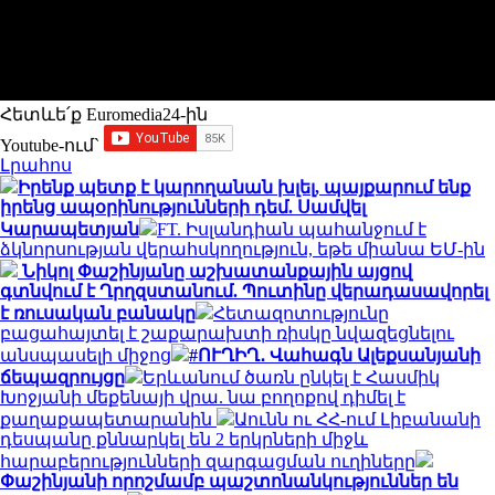
Հետևե՛ք Euromedia24-ին
Youtube-ում`
Լրահոս
Իրենք պետք է կարողանան խլել, պայքարում ենք
իրենց ապօրինությունների դեմ. Սամվել
Կարապետյան
FT. Իսլանդիան պահանջում է
ձկնորսության վերահսկողություն, եթե միանա ԵՄ-ին
Նիկոլ Փաշինյանը աշխատանքային այցով
գտնվում է Ղրղզստանում. Պուտինը վերադասավորել
է ռուսական բանակը
Հետազոտությունը
բացահայտել է շաքարախտի ռիսկը նվազեցնելու
անսպասելի միջոց
#ՈՒՂԻՂ․ Վահագն Ալեքսանյանի
ճեպազրույցը
Երևանում ծառն ընկել է Հասմիկ
Խոջյանի մեքենայի վրա. նա բողոքով դիմել է
քաղաքապետարանին
Աունն ու ՀՀ-ում Լիբանանի
դեսպանը քննարկել են 2 երկրների միջև
հարաբերությունների զարգացման ուղիները
Փաշինյանի որոշմամբ պաշտոնանկություններ են