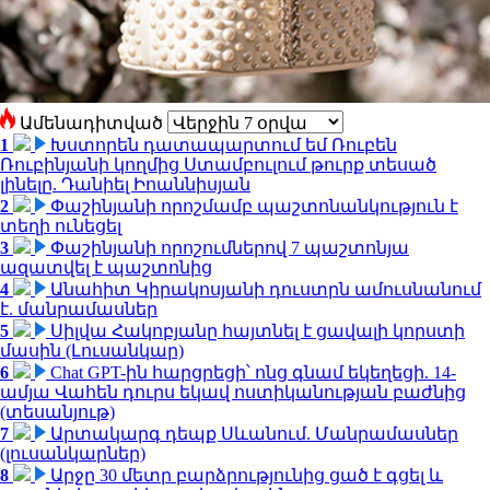
Ամենադիտված
1
Խստորեն դատապարտում եմ Ռուբեն
Ռուբինյանի կողմից Ստամբուլում թուրք տեսած
լինելը. Դանիել Իոաննիսյան
2
Փաշինյանի որոշմամբ պաշտոնանկություն է
տեղի ունեցել
3
Փաշինյանի որոշումներով 7 պաշտոնյա
ազատվել է պաշտոնից
4
Անահիտ Կիրակոսյանի դուստրն ամուսնանում
է. մանրամասներ
5
Սիլվա Հակոբյանը հայտնել է ցավալի կորստի
մասին (Լուսանկար)
6
Chat GPT-ին հարցրեցի՝ ոնց գնամ եկեղեցի. 14-
ամյա Վահեն դուրս եկավ ոստիկանության բաժնից
(տեսանյութ)
7
Արտակարգ դեպք Սևանում. Մանրամասներ
(լուսանկարներ)
8
Արջը 30 մետր բարձրությունից ցած է գցել և