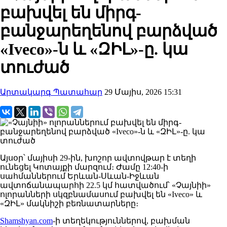
բախվել են միրգ-
բանջարեղենով բարձված
«Iveco»-ն և «ԶԻԼ»-ը. կա
տուժած
Արտակարգ Պատահար
29 Մայիս, 2026 15:31
Այսօր՝ մայիսի 29-ին, խոշոր ավտովթար է տեղի
ունեցել Կոտայքի մարզում։ Ժամը 12:40-ի
սահմաններում Երևան-Սևան-Իջևան
ավտոճանապարհի 22.5 կմ հատվածում՝ «Չայնիի»
ոլորանների սկզբնամասում բախվել են «Iveco» և
«ԶԻԼ» մակնիշի բեռնատարները։
Shamshyan.com
-ի տեղեկություններով, բախման