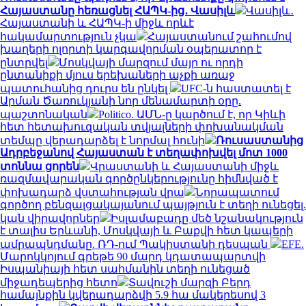
Հայաստանը հեռացնել ՀԱՊԿ-ից․ Վասիլև
Վասիլև․
Հայաստանի և ՀԱՊԿ-ի միջև որևէ
հակամարտություն չկա
Հայաստանում շահումով
խաղերի ոլորտի կարգավորման օպերատոր է
ընտրվել
Մոսկվայի մարզում մայր ու որդի
ընտանիքի մյուս երեխաների աչքի առաջ
պատուհանից դուրս են ընկել
UFC-ն հաստատել է
Արման Ծառուկյանի նոր մենամարտի օրը.
պաշտոնական
Politico. ԱՄՆ-ը կարծում է, որ Կիևի
հետ հետախուզական տվյալների փոխանակման
տեմպը վերադարձել է նորմալ հունի
Ռուսաստանից
Ադրբեջանով Հայաստան է տեղափոխվել մոտ 1000
տոննա ցորեն
Վրաստանի և Հայաստանի միջև
ռազմավարական գործընկերությունը հիմնված է
փոխադարձ վստահության վրա
Նորապատում
գործող բենզալցակայանում պայթյուն է տեղի ունեցել.
կան վիրավորներ
Իսլամաբադը մեծ նշանակություն
է տալիս Երևանի, Մոսկվայի և Բաքվի հետ կապերի
ամրապնդմանը. ՌԴ-ում Պակիստանի դեսպան
EFE.
Մարոկկոյում գրեթե 90 մարդ կդատապարտվի
Իսպանիայի հետ սահմանին տեղի ունեցած
միջադեպերից հետո
Տավուշի մարզի Բերդ
համայնքին կվերադարձվի 5.9 հա մակերեսով 3