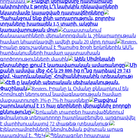
հողամաս
Բաքվի վերաքննիչ դատարանը
անփոփոխ է թողել ԼՂ նախկին ղեկավարների
նկատմամբ կայացված դատավճիռները
Պահանջում ենք լինի արդարություն, բոլորիս
տղաները խառայեն 1,5 տարի. ակցիա
կառավարության մոտ
Հայաստանում
ճանապարհների վերանորոգման և շինարարության
համար կհատկացվի ավելի քան 20 մլրդ դրամ
Reuters.
Իրանը զգուշացնում է Պարսից ծոցի երկրներին ԱՄՆ
հարձակումների համար պատասխան
գործողությունների մասին
Ալեն Սիմոնյանի
ընտանիքը լքում է կառավարական ամառանոցը
Մի
քանի ամսվա մեջ ՀՀ-ն 29 800-ից ո՞նց դարձավ 29 743
քկմ․ Վարդևանյանը՝ Հովհաննիսյանին (տեսանյութ)
ՀԷՑ-ը կանցնի պետական սեփականության․
Փաշինյան
Reuters. Իրանը և Օմանը քննարկում են
Հորմուզի նեղուցում նավագնացության համար
մաքսատուրքի 3%-ը 7%-ի հասցնելը
Բաքվում
շարունակում է 15 հայ գերիների վերաքննիչ բողոքի
քննությունը
Երևանի տարբեր հատվածներում
թմրանյութ տեղադրողը հայտնաբերվեց. առգրավվել
է մարիխուանայով 72 փաթեթ (տեսանյութ)
Էլեկտրամոբիլների ներմուծման քվոտան արագ
սպառվում է․ ՊԵԿ
Պենտագոնը հրատապ