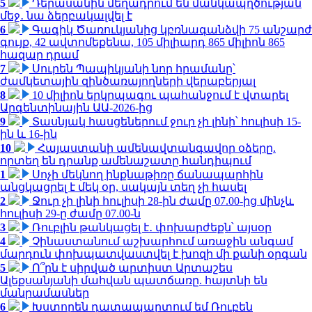
5
Դերասանին մեղադրում են մանկապղծության
մեջ․ նա ձերբակալվել է
6
Գագիկ Ծառուկյանից կբռնագանձվի 75 անշարժ
գույք, 42 ավտոմեքենա, 105 միլիարդ 865 միլիոն 865
հազար դրամ
7
Սուրեն Պապիկյանի նոր հրամանը՝
ժամկետային զինծառայողների վերաբերյալ
8
10 միլիոն երկրպագու պահանջում է վտարել
Արգենտինային ԱԱ-2026-ից
9
Տասնյակ հասցեներում ջուր չի լինի՝ հուլիսի 15-
ին և 16-ին
10
Հայաստանի ամենավտանգավոր օձերը.
որտեղ են դրանք ամենաշատը հանդիպում
1
Սոչի մեկնող ինքնաթիռը ճանապարհին
անցկացրել է մեկ օր, սակայն տեղ չի հասել
2
Ջուր չի լինի հուլիսի 28-ին ժամը 07.00-ից մինչև
հուլիսի 29-ը ժամը 07.00-ն
3
Ռուբլին թանկացել է․ փոխարժեքն՝ այսօր
4
Չինաստանում աշխարհում առաջին անգամ
մարդուն փոխպատվաստվել է խոզի մի քանի օրգան
5
Ո՞րն է սիրված արտիստ Արտաշես
Ալեքսանյանի մահվան պատճառը. հայտնի են
մանրամասներ
6
Խստորեն դատապարտում եմ Ռուբեն