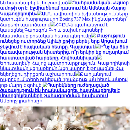
են հայտնաբերել հոշոտված
Ղահրամանյան․ «Այսօր
ամոթի օր է, Էջմիածնում դատում են Ամենայն Հայոց
Կաթողիկոսին»
ԱՄՆ ավիացիոն իշխանությունները
կստուգեն հարյուրավոր Boeing 737 Max ինքնաթիռներ՝
ճաքերի պատճառով
ՀԲԸՄ-ն պահանջում է
կասեցնել Գարեգին Բ-ի և եպիսկոպոսների
նկատմամբ քրեական հետապնդումը
Քաջություն
ունեցեք ու փորձեք Ալիևի քթից բերել, երբ Արցախում
ջնջվում է հայկական հետքը. Գալստյան
Ի՞նչ կա ձեր
կառավարության նիստերից, ո՞ր երկիր եք ուղարկում
հաստատված հարցերը. Հովհաննիսյան
Երուսաղեմի Հայոց պատրիարքություն․ Կաթողիկոսի
նկատմամբ վերաբերմունքը կարող է թուլացնել Հայ
եկեղեցու դիրքերն աշխարհում
Թաիլանդում
դպրոցում տեղի ունեցած հրաձգության հետևանքով
յոթ մարդ է զոհվել
Պարեկները ուժեղացված
ծառայություն են իրականացրել. հայտնաբերվել է
մոտոցիկլետների շահագործման խախտում
Ամբողջ լրահոսը »