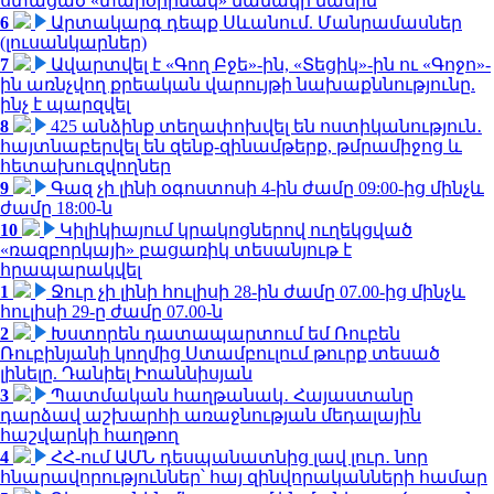
ստացած «տարօրինակ» նամակի մասին
6
Արտակարգ դեպք Սևանում. Մանրամասներ
(լուսանկարներ)
7
Ավարտվել է «Գող Բջե»-ին, «Տեցիկ»-ին ու «Գոջո»-
ին առնչվող քրեական վարույթի նախաքննությունը.
ինչ է պարզվել
8
425 անձինք տեղափոխվել են ոստիկանություն․
հայտնաբերվել են զենք-զինամթերք, թմրամիջոց և
հետախուզվողներ
9
Գազ չի լինի օգոստոսի 4-ին ժամը 09:00-ից մինչև
ժամը 18:00-ն
10
Կիլիկիայում կրակոցներով ուղեկցված
«ռազբորկայի» բացառիկ տեսանյութ է
հրապարակվել
1
Ջուր չի լինի հուլիսի 28-ին ժամը 07.00-ից մինչև
հուլիսի 29-ը ժամը 07.00-ն
2
Խստորեն դատապարտում եմ Ռուբեն
Ռուբինյանի կողմից Ստամբուլում թուրք տեսած
լինելը. Դանիել Իոաննիսյան
3
Պատմական հաղթանակ․ Հայաստանը
դարձավ աշխարհի առաջնության մեդալային
հաշվարկի հաղթող
4
ՀՀ-ում ԱՄՆ դեսպանատնից լավ լուր․ նոր
հնարավորություններ՝ հայ զինվորականների համար