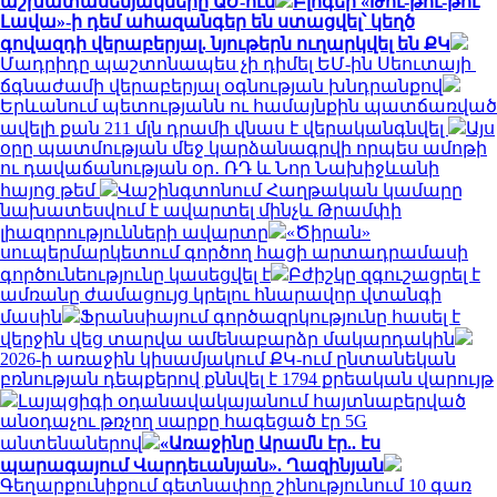
աշխատասենյակները ԱԺ-ում
Բլոգեր «Թու-թու-թու
Լավա»-ի դեմ ահազանգեր են ստացվել՝ կեղծ
գովազդի վերաբերյալ. նյութերն ուղարկվել են ՔԿ
Մադրիդը պաշտոնապես չի դիմել ԵՄ-ին Սեուտայի ​​
ճգնաժամի վերաբերյալ օգնության խնդրանքով
Երևանում պետությանն ու համայնքին պատճառված
ավելի քան 211 մլն դրամի վնաս է վերականգնվել
Այս
օրը պատմության մեջ կարձանագրվի որպես ամոթի
ու դավաճանության օր․ ՌԴ և Նոր Նախիջևանի
հայոց թեմ
Վաշինգտոնում Հաղթական կամարը
նախատեսվում է ավարտել մինչև Թրամփի
լիազորությունների ավարտը
«Ծիրան»
սուպերմարկետում գործող հացի արտադրամասի
գործունեությունը կասեցվել է
Բժիշկը զգուշացրել է
ամռանը ժամացույց կրելու հնարավոր վտանգի
մասին
Ֆրանսիայում գործազրկությունը հասել է
վերջին վեց տարվա ամենաբարձր մակարդակին
2026-ի առաջին կիսամյակում ՔԿ-ում ընտանեկան
բռնության դեպքերով քննվել է 1794 քրեական վարույթ
Լայպցիգի օդանավակայանում հայտնաբերված
անօդաչու թռչող սարքը հագեցած էր 5G
անտենաներով
«Առաջինը Արամն էր.. էս
պարագայում Վարդեւանյան». Ղազինյան
Գեղարքունիքում գետնափոր շինությունում 10 գառ