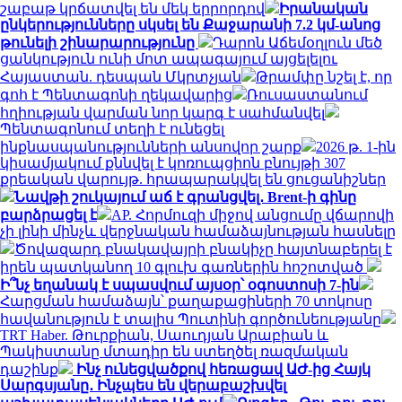
շաբաթ կրճատվել են մեկ երրորդով
Իրանական
ընկերությունները սկսել են Քաջարանի 7.2 կմ-անոց
թունելի շինարարությունը
Դարոն Աճեմօղլուն մեծ
ցանկություն ունի մոտ ապագայում այցելելու
Հայաստան. դեսպան Մկրտչյան
Թրամփը նշել է, որ
գոհ է Պենտագոնի ղեկավարից
Ռուսաստանում
հղիության վարման նոր կարգ է սահմանվել
Պենտագոնում տեղի է ունեցել
ինքնասպանությունների անսովոր շարք
2026 թ. 1-ին
կիսամյակում քննվել է կոռուպցիոն բնույթի 307
քրեական վարույթ. հրապարակվել են ցուցանիշներ
Նավթի շուկայում աճ է գրանցվել․ Brent-ի գինը
բարձրացել է
AP. Հորմուզի միջով անցումը վճարովի
չի լինի մինչև վերջնական համաձայնության հասնելը
Ծովազարդ բնակավայրի բնակիչը հայտնաբերել է
իրեն պատկանող 10 գլուխ գառներին հոշոտված
Ի՞նչ եղանակ է սպասվում այսօր՝ օգոստոսի 7-ին
Հարցման համաձայն՝ քաղաքացիների 70 տոկոսը
հավանություն է տալիս Պուտինի գործունեությանը
TRT Haber. Թուրքիան, Սաուդյան Արաբիան և
Պակիստանը մտադիր են ստեղծել ռազմական
դաշինք
Ինչ ունեցվածքով հեռացավ ԱԺ-ից Հայկ
Սարգսյանը․ Ինչպես են վերաբաշխվել