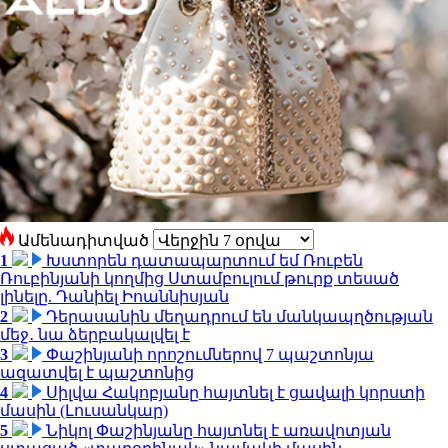
Ամենադիտված
1
Խստորեն դատապարտում եմ Ռուբեն
Ռուբինյանի կողմից Ստամբուլում թուրք տեսած
լինելը. Դանիել Իոաննիսյան
2
Դերասանին մեղադրում են մանկապղծության
մեջ․ նա ձերբակալվել է
3
Փաշինյանի որոշումներով 7 պաշտոնյա
ազատվել է պաշտոնից
4
Սիլվա Հակոբյանը հայտնել է ցավալի կորստի
մասին (Լուսանկար)
5
Նիկոլ Փաշինյանը հայտնել է առավոտյան