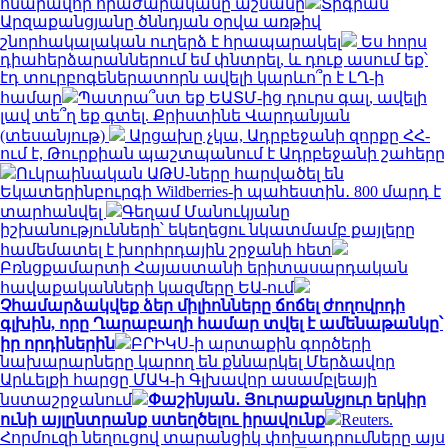
հնարավոր հրաժարականը աշնանը
Տիգրան
Արզաքանցյանը ծննդյան օրվա առթիվ
շնորհակալական ուղերձ է հրապարակել
Ես հորս
դիահերձարաններում եմ փնտրել, և դուք ասում եք՝
էդ տուրբոգեներատորն ավելի կարևո՞ր է ԼՂ-ի
համար
Պատրա՞ստ եք ԵԱՏՄ-ից դուրս գալ, ավելի
լավ տե՞ղ եք գտել. Քրիստինե Վարդանյան
(տեսանյութ)
Արցախը չկա, Ադրբեջանի զորքը ՀՀ-
ում է, Թուրքիան պաշտպանում է Ադրբեջանի շահերը
Ուկրաինական ԱԹՍ-ները հարվածել են
Եկատերինբուրգի Wildberries-ի պահեստին․ 800 մարդ է
տարհանվել
Գեղամ Մանուկյանը
իշխանությունների՝ եկեղեցու նկատմամբ քայլերը
համեմատել է խորհրդային շրջանի հետ
Բռնցքամարտի Հայաստանի երիտասարդական
հավաքականների կազմերը ԵԱ-ում
Չհամարձակվեք ձեր միլիոնները ճոճել ժողովրդի
գլխին, որը Ղարաբաղի համար տվել է ամենաթանկը՝
իր որդիներին
ԲՐԻԿՍ-ի արտաքին գործերի
նախարարները կարող են քննարկել Մերձավոր
Արևելքի հարցը ՄԱԿ-ի Գլխավոր ասամբլեայի
նստաշրջանում
Փաշինյան․ Յուրաքանչյուր երկիր
ունի այլընտրանք ստեղծելու իրավունք
Reuters.
Հորմուզի նեղուցով տարանցիկ փոխադրումները այս