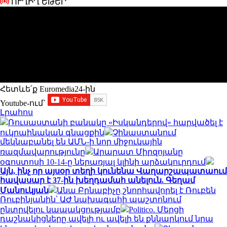
ՈՒՂԻՂ ԵԹԵՐ
Հետևե՛ք Euromedia24-ին
Youtube-ում`
Լրահոս
Ռուսաստանի բանակը «Իսկանդերով» հարվածել է
ուկրաինական գնացքին
Չինաստանում
մեկնաբանել են ԱՄՆ-ի նոր միջուկային
ռազմավարությունը
Արարատ Միրզոյանը
օգոստոսի 10-14-ը ներառյալ կլինի արձակուրդում
Այն, ինչ որ այսօր տեղի կունենա Վաղարշապատաում
հավասար է 37-ին խեղդամահ անելուն. Գեղամ
Մանուկյան
Անա Բրնաբիչը շնորհավորել է Ռուբեն
Ռուբինյանին՝ ԱԺ նախագահի պաշտոնում
ընտրվելու կապակցությամբ
Politico. Մերցի
դաշնակիցները ավելի ու ավելի են քննարկում նրա