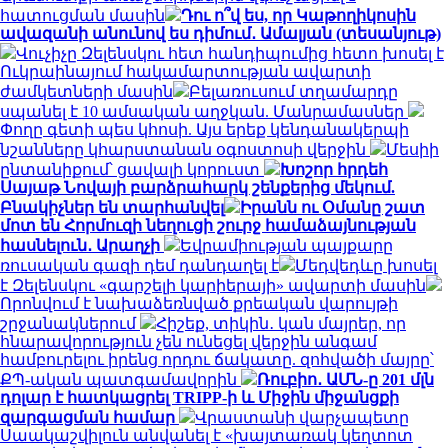
հատուցման մասին
Դու ո՞վ ես, որ Կաթողիկոսին
ավազանի անունով ես դիմում․ Ամալյան (տեսանյութ)
Վուչիչը Զելենսկու հետ հանդիպումից հետո խոսել է
Ուկրաինայում հակամարտության ավարտի
ժամկետների մասին
Բելառուսում տղամարդը
սպանել է 10 ամսական աղջկան. Մանրամասներ
Փողը գետի պես կհոսի. Այս երեք կենդանակերպի
նշանները կհարստանան օգոստոսի վերջին
Մեսիի
ընտանիքում՝ ցավալի կորուստ
Խոշոր հրդեհ
Սայաթ Նովայի բարձրահարկ շենքերից մեկում.
Բնակիչներ են տարհանվել
Իրանն ու Օմանը շատ
մոտ են Հորմուզի նեղուցի շուրջ համաձայնության
հասնելուն․ Արաղչի
Եվրամիության պայքարը
ռուսական գազի դեմ դանդաղել է
Մեդվեդևը խոսել
է Զելենսկու «գարշելի կարիերայի» ավարտի մասին
Որոնվում է նախաձեռնված քրեական վարույթի
շրջանակներում
Հիշեք, տիկին․ կան մայրեր, որ
հնարավորություն չեն ունեցել վերջին անգամ
համբուրելու իրենց որդու ճակատը. զոհվածի մայրը՝
ՔՊ-ական պատգամավորին
Ռուբիո․ ԱՄՆ-ը 201 մլն
դոլար է հատկացրել TRIPP-ի և Միջին միջանցքի
զարգացման համար
Վրաստանի վարչապետը
Սաակաշվիլուն անվանել է «խայտառակ կեղտոտ