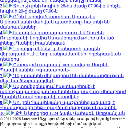
անցկացրել է մեկ օր, սակայն տեղ չի հասել
2
Ջուր չի լինի հուլիսի 28-ին ժամը 07.00-ից մինչև
հուլիսի 29-ը ժամը 07.00-ն
3
Ո՞րն է սիրված արտիստ Արտաշես
Ալեքսանյանի մահվան պատճառը. հայտնի են
մանրամասներ
4
Խստորեն դատապարտում եմ Ռուբեն
Ռուբինյանի կողմից Ստամբուլում թուրք տեսած
լինելը. Դանիել Իոաննիսյան
5
Նորայրը մեկնել էր հանգստի, արդեն
վերադառնում է. նոր մանրամասներ՝ ողբերգական
դեպքից
6
Շառաչուն ապտակ՝ «զորավար» Սուրեն
Պապիկյանին․ «Հրապարակ»
7
Դերասանին մեղադրում են մանկապղծության
մեջ․ նա ձերբակալվել է
8
Ավտոմեքենայում հայտնաբերվել է
առողջապահության նախկին նախարար, վիրաբույժ
Գագիկ Ստամբուլցյանի մարմինը
9
Սուրեն Պապիկյանը պաշտոնից ազատել է
«համացանցի հիթ» դարձած վարչության պետին
10
ՔՊ-ն կորցրեց 1224 ձայն. Վահագն Ալեքսանյան
© 2011-2026 Lurer.com Մեջբերումներ անելիս ակտիվ հղումը Lurer.com-
ին պարտադիր է: Կայքի հոդվածների մասնակի կամ