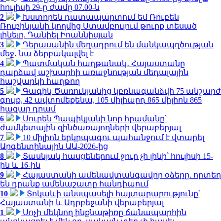
հուլիսի 29-ը ժամը 07.00-ն
2
Խստորեն դատապարտում եմ Ռուբեն
Ռուբինյանի կողմից Ստամբուլում թուրք տեսած
լինելը. Դանիել Իոաննիսյան
3
Դերասանին մեղադրում են մանկապղծության
մեջ․ նա ձերբակալվել է
4
Պատմական հաղթանակ․ Հայաստանը
դարձավ աշխարհի առաջնության մեդալային
հաշվարկի հաղթող
5
Գագիկ Ծառուկյանից կբռնագանձվի 75 անշարժ
գույք, 42 ավտոմեքենա, 105 միլիարդ 865 միլիոն 865
հազար դրամ
6
Սուրեն Պապիկյանի նոր հրամանը՝
ժամկետային զինծառայողների վերաբերյալ
7
10 միլիոն երկրպագու պահանջում է վտարել
Արգենտինային ԱԱ-2026-ից
8
Տասնյակ հասցեներում ջուր չի լինի՝ հուլիսի 15-
ին և 16-ին
9
Հայաստանի ամենավտանգավոր օձերը. որտեղ
են դրանք ամենաշատը հանդիպում
10
Տոկաևի անսպասելի հայտարարությունը՝
Հայաստանի և Ադրբեջանի վերաբերյալ
1
Սոչի մեկնող ինքնաթիռը ճանապարհին