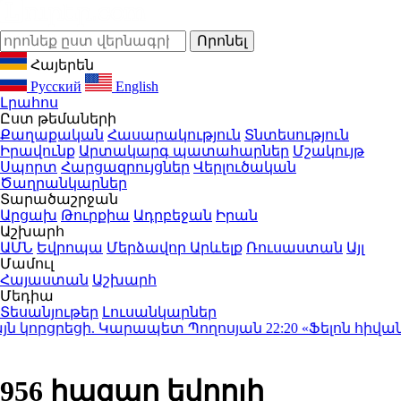
Հայերեն
Русский
English
Լրահոս
Ըստ թեմաների
Քաղաքական
Հասարակություն
Տնտեսություն
Իրավունք
Արտակարգ պատահարներ
Մշակույթ
Սպորտ
Հարցազրույցներ
Վերլուծական
Ծաղրանկարներ
Տարածաշրջան
Արցախ
Թուրքիա
Ադրբեջան
Իրան
Աշխարհ
ԱՄՆ
Եվրոպա
Մերձավոր Արևելք
Ռուսաստան
Այլ
Մամուլ
Հայաստան
Աշխարհ
Մեդիա
Տեսանյութեր
Լուսանկարներ
 կորցրեցի. Կարապետ Պողոսյան
22:20
«Ֆելոն հիվանդան
956 հազար եվրոյի