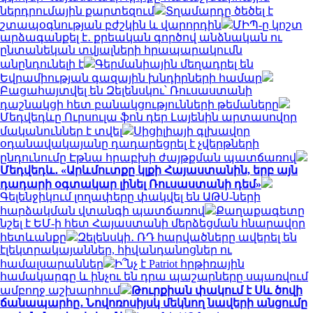
ներդրումային քարտեզում
Տղամարդը ծեծել է
շտապօգնության բժշկին և վարորդին
ՄԻՊ-ը կոշտ
արձագանքել է․ քրեական գործով անձնական ու
ընտանեկան տվյալների հրապարակումն
անընդունելի է
Գերմանիային մեղադրել են
Եվրամիության գազային խնդիրների համար
Բացահայտվել են Զելենսկու՝ Ռուսաստանի
դաշնակցի հետ բանակցությունների թեմաները
Մեդվեդևը Ուրսուլա ֆոն դեր Լայենին արտասովոր
մականուններ է տվել
Սիցիլիայի գլխավոր
օդանավակայանը դադարեցրել է չվերթների
ընդունումը Էթնա հրաբխի ժայթքման պատճառով
Մեդվեդև․ «Արևմուտքը կլքի Հայաստանին, երբ այն
դադարի օգտակար լինել Ռուսաստանի դեմ»
Գելենջիկում լողափերը փակվել են ԱԹՍ-ների
հարձակման վտանգի պատճառով
Քաղաքագետը
նշել է ԵՄ-ի հետ Հայաստանի մերձեցման հնարավոր
հետևանքը
Զելենսկի․ ՌԴ հարվածները ավերել են
էլեկտրակայաններ, հիվանդանոցներ ու
համալսարաններ
Ի՞նչ է Patriot հրթիռային
համակարգը և ինչու են դրա պաշարները սպառվում
ամբողջ աշխարհում
Թուրքիան փակում է Սև ծովի
ճանապարհը․ Նովոռոսիյսկ մեկնող նավերի անցումը