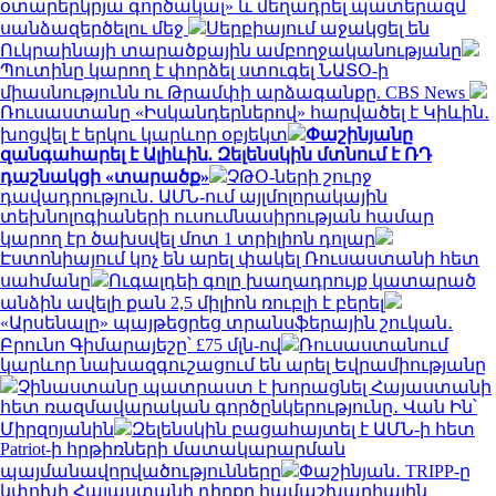
օտարերկրյա գործակալ» և մեղադրել պատերազմ
սանձազերծելու մեջ
Սերբիայում աջակցել են
Ուկրաինայի տարածքային ամբողջականությանը
Պուտինը կարող է փորձել ստուգել ՆԱՏՕ-ի
միասնությունն ու Թրամփի արձագանքը. CBS News
Ռուսաստանը «Իսկանդերներով» հարվածել է Կիևին․
խոցվել է երկու կարևոր օբյեկտ
Փաշինյանը
զանգահարել է Ալիևին. Զելենսկին մտնում է ՌԴ
դաշնակցի «տարածք»
ՉԹՕ-ների շուրջ
դավադրություն․ ԱՄՆ-ում այլմոլորակային
տեխնոլոգիաների ուսումնասիրության համար
կարող էր ծախսվել մոտ 1 տրիլիոն դոլար
Էստոնիայում կոչ են արել փակել Ռուսաստանի հետ
սահմանը
Ուգալդեի գոլը խաղադրույք կատարած
անձին ավելի քան 2,5 միլիոն ռուբլի է բերել
«Արսենալը» պայթեցրեց տրանսֆերային շուկան․
Բրունո Գիմարայեշը՝ £75 մլն-ով
Ռուսաստանում
կարևոր նախազգուշացում են արել Եվրամիությանը
Չինաստանը պատրաստ է խորացնել Հայաստանի
հետ ռազմավարական գործընկերությունը․ Վան Ին՝
Միրզոյանին
Զելենսկին բացահայտել է ԱՄՆ-ի հետ
Patriot-ի հրթիռների մատակարարման
պայմանավորվածությունները
Փաշինյան․ TRIPP-ը
կփոխի Հայաստանի դիրքը համաշխարհային