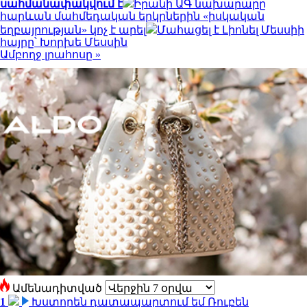
սահմանափակվում է
Իրանի ԱԳ նախարարը
հարևան մահմեդական երկրներին «իսկական
եղբայրության» կոչ է արել
Մահացել է Լիոնել Մեսսիի
հայրը՝ Խորխե Մեսսին
Ամբողջ լրահոսը »
Ամենադիտված
1
Խստորեն դատապարտում եմ Ռուբեն