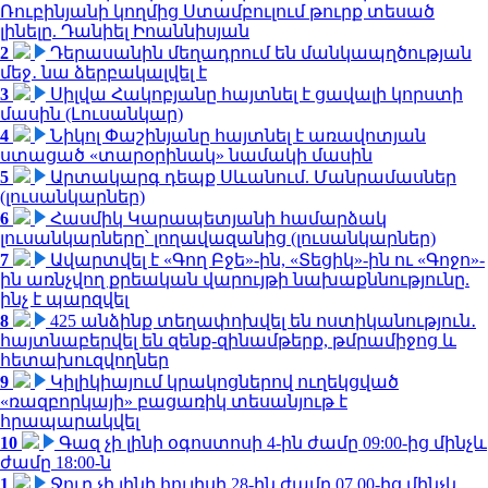
Ռուբինյանի կողմից Ստամբուլում թուրք տեսած
լինելը. Դանիել Իոաննիսյան
2
Դերասանին մեղադրում են մանկապղծության
մեջ․ նա ձերբակալվել է
3
Սիլվա Հակոբյանը հայտնել է ցավալի կորստի
մասին (Լուսանկար)
4
Նիկոլ Փաշինյանը հայտնել է առավոտյան
ստացած «տարօրինակ» նամակի մասին
5
Արտակարգ դեպք Սևանում. Մանրամասներ
(լուսանկարներ)
6
Հասմիկ Կարապետյանի համարձակ
լուսանկարները՝ լողավազանից (լուսանկարներ)
7
Ավարտվել է «Գող Բջե»-ին, «Տեցիկ»-ին ու «Գոջո»-
ին առնչվող քրեական վարույթի նախաքննությունը.
ինչ է պարզվել
8
425 անձինք տեղափոխվել են ոստիկանություն․
հայտնաբերվել են զենք-զինամթերք, թմրամիջոց և
հետախուզվողներ
9
Կիլիկիայում կրակոցներով ուղեկցված
«ռազբորկայի» բացառիկ տեսանյութ է
հրապարակվել
10
Գազ չի լինի օգոստոսի 4-ին ժամը 09:00-ից մինչև
ժամը 18:00-ն
1
Ջուր չի լինի հուլիսի 28-ին ժամը 07.00-ից մինչև