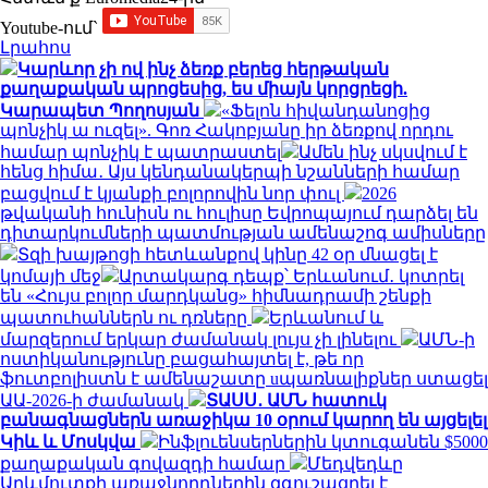
Youtube-ում`
Լրահոս
Կարևոր չի ով ինչ ձեռք բերեց հերթական
քաղաքական պրոցեսից, ես միայն կորցրեցի.
Կարապետ Պողոսյան
«Ֆելոն հիվանդանոցից
պոնչիկ ա ուզել». Գոռ Հակոբյանը իր ձեռքով որդու
համար պոնչիկ է պատրաստել
Ամեն ինչ սկսվում է
հենց հիմա․ Այս կենդանակերպի նշանների համար
բացվում է կյանքի բոլորովին նոր փուլ
2026
թվականի հունիսն ու հուլիսը Եվրոպայում դարձել են
դիտարկումների պատմության ամենաշոգ ամիսները
Տզի խայթոցի հետևանքով կինը 42 օր մնացել է
կոմայի մեջ
Արտակարգ դեպք՝ Երևանում․ կոտրել
են «Հույս բոլոր մարդկանց» հիմնադրամի շենքի
պատուհաններն ու դռները
Երևանում և
մարզերում երկար ժամանակ լույս չի լինելու
ԱՄՆ-ի
ոստիկանությունը բացահայտել է, թե որ
ֆուտբոլիստն է ամենաշատը uպառնալիքներ ստացել
ԱԱ-2026-ի ժամանակ
ՏԱՍՍ․ ԱՄՆ հատուկ
բանագնացներն առաջիկա 10 օրում կարող են այցելել
Կիև և Մոսկվա
Ինֆլուենսերներին կտուգանեն $5000
քաղաքական գովազդի համար
Մեդվեդևը
Արևմուտքի առաջնորդներին զգուշացրել է