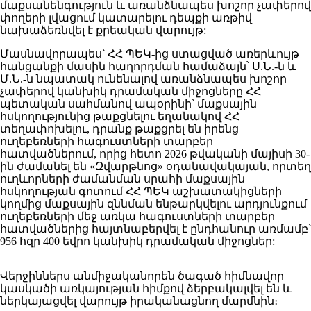
մաքսանենգություն և առանձնապես խոշոր չափերով
փողերի լվացում կատարելու դեպքի առթիվ
նախաձեռնվել է քրեական վարույթ:
Մասնավորապես՝ ՀՀ ՊԵԿ-ից ստացված առերևույթ
հանցանքի մասին հաղորդման համաձայն՝ Ս.Ն.-ն և
Մ.Ն.-ն նպատակ ունենալով առանձնապես խոշոր
չափերով կանխիկ դրամական միջոցները ՀՀ
պետական սահմանով ապօրինի՝ մաքսային
հսկողությունից թաքցնելու եղանակով ՀՀ
տեղափոխելու, դրանք թաքցրել են իրենց
ուղեբեռների հագուստների տարբեր
հատվածներում, որից հետո 2026 թվականի մայիսի 30-
ին ժամանել են «Զվարթնոց» օդանավակայան, որտեղ
ուղևորների ժամանման սրահի մաքսային
հսկողության գոտում ՀՀ ՊԵԿ աշխատակիցների
կողմից մաքսային զննման ենթարկվելու արդյունքում
ուղեբեռների մեջ առկա հագուստների տարբեր
հատվածներից հայտնաբերվել է ընդհանուր առմամբ՝
956 հզր 400 եվրո կանխիկ դրամական միջոցներ:
Վերջիններս անմիջականորեն ծագած հիմնավոր
կասկածի առկայության հիմքով ձերբակալվել են և
ներկայացվել վարույթ իրականացնող մարմնին։