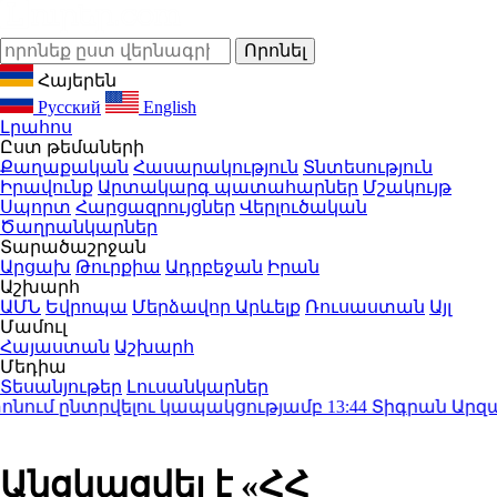
Հայերեն
Русский
English
Լրահոս
Ըստ թեմաների
Քաղաքական
Հասարակություն
Տնտեսություն
Իրավունք
Արտակարգ պատահարներ
Մշակույթ
Սպորտ
Հարցազրույցներ
Վերլուծական
Ծաղրանկարներ
Տարածաշրջան
Արցախ
Թուրքիա
Ադրբեջան
Իրան
Աշխարհ
ԱՄՆ
Եվրոպա
Մերձավոր Արևելք
Ռուսաստան
Այլ
Մամուլ
Հայաստան
Աշխարհ
Մեդիա
Տեսանյութեր
Լուսանկարներ
ւմ ընտրվելու կապակցությամբ
13:44
Տիգրան Արզաքանց
Անցկացվել է «ՀՀ