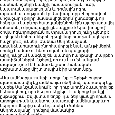
մասնակիցների կամքի, համառության, ուժի,
նպատակասլացության և թիմային ոգու
արտահայտությունն էր։ Նախարարը շնորհավորել է
մրցաշարի բոլոր մասնակիցներին՝ ընդգծելով, որ
հենց այս կարևոր հատկանիշներն էին այսօր առավել
տեսանելի մրցավազքի ընթացքում։ Նրա խոսքով՝
օրվա ոգևորությունն ու տրամադրությունը պետք է
ուղեկցեն երեխաներին դեպի նոր հաղթանակներ ու
հաջողություններ։ Ժաննա Անդրեասյանն
առանձնահատուկ շնորհավորել է նաև այն թիմերին,
որոնք համառ ու հետևողական պայքարի
արդյունքում կանգնել են պատվո հարթակի տարբեր
աստիճաններին՝ նշելով, որ դա ևս մեկ անգամ
ապացուցում է՝ համառ և շարունակական
աշխատանքը միշտ տալիս է իր արդյունքը։
«Սա ամենօրյա ջանքի արդյունք է; Գրեթե բոլորդ
պատրաստվել եք ամենօրյա ռեժիմով, պարապել եք,
վազել։ Սա նշանակում է, որ դուք արդեն ձևավորել եք
կենսակերպ, որը ձեզ ուղեկցելու է ամբողջ կյանքի
ընթացքում։ Եվ վստահ եղեք՝ դա ձեր կյանքի որակի,
առողջության և ակտիվ ապագայի ամենակարևոր
ներդրումներից մեկն է»,- ասել է Ժաննա
Անդրեասյանը՝ դիմելով մասնակից
դպրոցականներին։