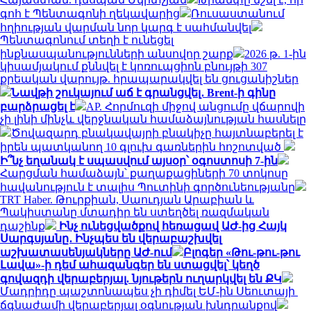
գոհ է Պենտագոնի ղեկավարից
Ռուսաստանում
հղիության վարման նոր կարգ է սահմանվել
Պենտագոնում տեղի է ունեցել
ինքնասպանությունների անսովոր շարք
2026 թ. 1-ին
կիսամյակում քննվել է կոռուպցիոն բնույթի 307
քրեական վարույթ. հրապարակվել են ցուցանիշներ
Նավթի շուկայում աճ է գրանցվել․ Brent-ի գինը
բարձրացել է
AP. Հորմուզի միջով անցումը վճարովի
չի լինի մինչև վերջնական համաձայնության հասնելը
Ծովազարդ բնակավայրի բնակիչը հայտնաբերել է
իրեն պատկանող 10 գլուխ գառներին հոշոտված
Ի՞նչ եղանակ է սպասվում այսօր՝ օգոստոսի 7-ին
Հարցման համաձայն՝ քաղաքացիների 70 տոկոսը
հավանություն է տալիս Պուտինի գործունեությանը
TRT Haber. Թուրքիան, Սաուդյան Արաբիան և
Պակիստանը մտադիր են ստեղծել ռազմական
դաշինք
Ինչ ունեցվածքով հեռացավ ԱԺ-ից Հայկ
Սարգսյանը․ Ինչպես են վերաբաշխվել
աշխատասենյակները ԱԺ-ում
Բլոգեր «Թու-թու-թու
Լավա»-ի դեմ ահազանգեր են ստացվել՝ կեղծ
գովազդի վերաբերյալ. նյութերն ուղարկվել են ՔԿ
Մադրիդը պաշտոնապես չի դիմել ԵՄ-ին Սեուտայի ​​
ճգնաժամի վերաբերյալ օգնության խնդրանքով