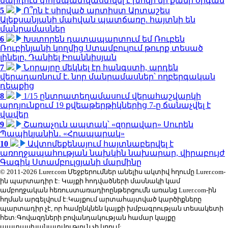
մարդուն փոխպատվաստվել է խոզի մի քանի օրգան
5
Ո՞րն է սիրված արտիստ Արտաշես
Ալեքսանյանի մահվան պատճառը. հայտնի են
մանրամասներ
6
Խստորեն դատապարտում եմ Ռուբեն
Ռուբինյանի կողմից Ստամբուլում թուրք տեսած
լինելը. Դանիել Իոաննիսյան
7
Նորայրը մեկնել էր հանգստի, արդեն
վերադառնում է. նոր մանրամասներ՝ ողբերգական
դեպքից
8
1/15 ընտրատեղամասում վերահաշվարկի
արդյունքում 19 քվեաթերթիկներից 7-ը ճանաչվել է
վավեր
9
Շառաչուն ապտակ՝ «զորավար» Սուրեն
Պապիկյանին․ «Հրապարակ»
10
Ավտոմեքենայում հայտնաբերվել է
առողջապահության նախկին նախարար, վիրաբույժ
Գագիկ Ստամբուլցյանի մարմինը
© 2011-2026 Lurer.com Մեջբերումներ անելիս ակտիվ հղումը Lurer.com-
ին պարտադիր է: Կայքի հոդվածների մասնակի կամ
ամբողջական հեռուստառադիոընթերցումն առանց Lurer.com-ին
հղման արգելվում է:Կայքում արտահայտված կարծիքները
պարտադիր չէ, որ համընկնեն կայքի խմբագրության տեսակետի
հետ:Գովազդների բովանդակության համար կայքը
պատասխանատվություն չի կրում: