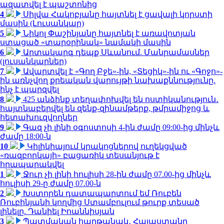
ազատվել է պաշտոնից
4
Սիլվա Հակոբյանը հայտնել է ցավալի կորստի
մասին (Լուսանկար)
5
Նիկոլ Փաշինյանը հայտնել է առավոտյան
ստացած «տարօրինակ» նամակի մասին
6
Արտակարգ դեպք Սևանում. Մանրամասներ
(լուսանկարներ)
7
Ավարտվել է «Գող Բջե»-ին, «Տեցիկ»-ին ու «Գոջո»-
ին առնչվող քրեական վարույթի նախաքննությունը.
ինչ է պարզվել
8
425 անձինք տեղափոխվել են ոստիկանություն․
հայտնաբերվել են զենք-զինամթերք, թմրամիջոց և
հետախուզվողներ
9
Գազ չի լինի օգոստոսի 4-ին ժամը 09:00-ից մինչև
ժամը 18:00-ն
10
Կիլիկիայում կրակոցներով ուղեկցված
«ռազբորկայի» բացառիկ տեսանյութ է
հրապարակվել
1
Ջուր չի լինի հուլիսի 28-ին ժամը 07.00-ից մինչև
հուլիսի 29-ը ժամը 07.00-ն
2
Խստորեն դատապարտում եմ Ռուբեն
Ռուբինյանի կողմից Ստամբուլում թուրք տեսած
լինելը. Դանիել Իոաննիսյան
3
Պատմական հաղթանակ․ Հայաստանը