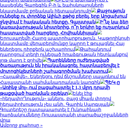
կասեցնել Գարեգին Բ-ի և եպիսկոպոսների
նկատմամբ քրեական հետապնդումը
Քաջություն
ունեցեք ու փորձեք Ալիևի քթից բերել, երբ Արցախում
ջնջվում է հայկական հետքը. Գալստյան
Ի՞նչ կա ձեր
կառավարության նիստերից, ո՞ր երկիր եք ուղարկում
հաստատված հարցերը. Հովհաննիսյան
Երուսաղեմի Հայոց պատրիարքություն․ Կաթողիկոսի
նկատմամբ վերաբերմունքը կարող է թուլացնել Հայ
եկեղեցու դիրքերն աշխարհում
Թաիլանդում
դպրոցում տեղի ունեցած հրաձգության հետևանքով
յոթ մարդ է զոհվել
Պարեկները ուժեղացված
ծառայություն են իրականացրել. հայտնաբերվել է
մոտոցիկլետների շահագործման խախտում
«ՀայաՔվե». Եկեղեցու դեմ ճնշումները սպառնում են
Հայաստանի սահմանադրական կարգին
ՊԵԿ-ը
«Առինջ մոլ»-ում բացահայտել է 1,3 մլրդ դրամի
թաքցված հարկման օբյեկտ
Եկել էիք
«հեղափոՂություն» անելու, բայց միայն փողով
հեղափոխություն չես անի․ Գարիկ Սարգսյան
Գուտերեշը դատապարտել է Ուկրաինայի
հարձակումները Ռուսաստանի տարածաշրջանների
վրա
Ամբողջ լրահոսը »