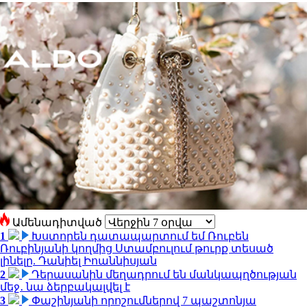
Ամենադիտված
1
Խստորեն դատապարտում եմ Ռուբեն
Ռուբինյանի կողմից Ստամբուլում թուրք տեսած
լինելը. Դանիել Իոաննիսյան
2
Դերասանին մեղադրում են մանկապղծության
մեջ․ նա ձերբակալվել է
3
Փաշինյանի որոշումներով 7 պաշտոնյա