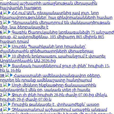
դարձավ աշխարհի առաջնության մեդալային
հաշվարկի հաղթող
4
ՀՀ-ում ԱՄՆ դեսպանատնից լավ լուր․ նոր
հնարավորություններ՝ հայ զինվորականների համար
5
Դերասանին մեղադրում են մանկապղծության
մեջ․ նա ձերբակալվել է
6
Գագիկ Ծառուկյանից կբռնագանձվի 75 անշարժ
գույք, 42 ավտոմեքենա, 105 միլիարդ 865 միլիոն 865
հազար դրամ
7
Սուրեն Պապիկյանի նոր հրամանը՝
ժամկետային զինծառայողների վերաբերյալ
8
10 միլիոն երկրպագու պահանջում է վտարել
Արգենտինային ԱԱ-2026-ից
9
Տասնյակ հասցեներում ջուր չի լինի՝ հուլիսի 15-
ին և 16-ին
10
Հայաստանի ամենավտանգավոր օձերը.
որտեղ են դրանք ամենաշատը հանդիպում
1
Սոչի մեկնող ինքնաթիռը ճանապարհին
անցկացրել է մեկ օր, սակայն տեղ չի հասել
2
Ջուր չի լինի հուլիսի 28-ին ժամը 07.00-ից մինչև
հուլիսի 29-ը ժամը 07.00-ն
3
Ռուբլին թանկացել է․ փոխարժեքն՝ այսօր
4
Չինաստանում աշխարհում առաջին անգամ