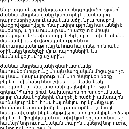
Անդրադառնալով մրցաշարի ընդգրկվածությանը՝
Ժաննա Անդրեասյանը կարևորել է մասնակից
դպրոցների շարունակական աճը։ Նրա խոսքով՝
վազքով զբաղվելու հնարավորությունը հասանելի է
ամենուր, և դրա համար անհրաժեշտ է միայն
ցանկություն։ Նախարարը նշել է, որ ուրախ է տեսնել
մասնակիցների վճռականությունն ու
հետևողականությունը և հույս հայտնել, որ նրանց
օրինակը կոգեշնչի մյուս դպրոցներին ևս
մասնակցելու մրցաշարին։
Ժաննա Անդրեասյանի գնահատմամբ՝
նախաձեռնությունը միայն մարզական մրցաշար չէ,
այլ նաև հնարավորություն՝ նոր ընկերներ ձեռք
բերելու, միմյանց հետ շփվելու և ժամանակ
անցկացնելու Հայաստանի գեղեցիկ բնության
գրկում՝ Պարզ լճում։ Նախարարն իր խոսքում նաև
բոլոր մասնակիցներին մաղթել է հաճելի ամառային
արձակուրդներ՝ հույս հայտնելով, որ նրանք այդ
ժամանակահատվածը կօգտագործեն ոչ միայն
հանգստի, այլև ինքնակրթվելու, նոր գիտելիքներ ձեռք
բերելու և ֆիզիկական ակտիվ կյանքը շարունակելու
համար՝ նոր ուսումնական տարին սկսելով նոր ուժով
ու նոր ոգևորությամբ։