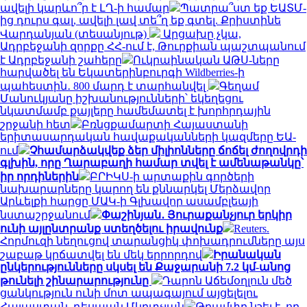
ավելի կարևո՞ր է ԼՂ-ի համար
Պատրա՞ստ եք ԵԱՏՄ-
ից դուրս գալ, ավելի լավ տե՞ղ եք գտել. Քրիստինե
Վարդանյան (տեսանյութ)
Արցախը չկա,
Ադրբեջանի զորքը ՀՀ-ում է, Թուրքիան պաշտպանում
է Ադրբեջանի շահերը
Ուկրաինական ԱԹՍ-ները
հարվածել են Եկատերինբուրգի Wildberries-ի
պահեստին․ 800 մարդ է տարհանվել
Գեղամ
Մանուկյանը իշխանությունների՝ եկեղեցու
նկատմամբ քայլերը համեմատել է խորհրդային
շրջանի հետ
Բռնցքամարտի Հայաստանի
երիտասարդական հավաքականների կազմերը ԵԱ-
ում
Չհամարձակվեք ձեր միլիոնները ճոճել ժողովրդի
գլխին, որը Ղարաբաղի համար տվել է ամենաթանկը՝
իր որդիներին
ԲՐԻԿՍ-ի արտաքին գործերի
նախարարները կարող են քննարկել Մերձավոր
Արևելքի հարցը ՄԱԿ-ի Գլխավոր ասամբլեայի
նստաշրջանում
Փաշինյան․ Յուրաքանչյուր երկիր
ունի այլընտրանք ստեղծելու իրավունք
Reuters.
Հորմուզի նեղուցով տարանցիկ փոխադրումները այս
շաբաթ կրճատվել են մեկ երրորդով
Իրանական
ընկերությունները սկսել են Քաջարանի 7.2 կմ-անոց
թունելի շինարարությունը
Դարոն Աճեմօղլուն մեծ
ցանկություն ունի մոտ ապագայում այցելելու
Հայաստան. դեսպան Մկրտչյան
Թրամփը նշել է, որ