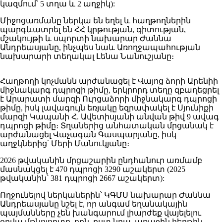
կազմում՝ 5 տղա և 2 աղջիկ):
Միջոցառմանը ներկա են եղել և հաղթողներին
պարգևատրել են ՀՀ կրթության, գիտության,
մշակույթի և սպորտի նախարար Ժաննա
Անդրեասյանը, ինչպես նաև Առողջապահության
նախարարի տեղակալ Լենա Նանուշյանը։
Հաղթողի կոչմանն արժանացել է Վայոց ձորի Արենիի
միջնակարգ դպրոցի թիմը, երկրորդ տեղը զբաղեցրել
է Արարատի մարզի Ուրցաձորի միջնակարգ դպրոցի
թիմը, իսկ լավագույն եռյակը եզրափակել է Սյունիքի
մարզի Կապանի Հ. Ավետիսյանի անվան թիվ 9 ավագ
դպրոցի թիմը։ Տղաներից անհատական մրցանակ է
արժանացել Վաչագան Գասպարյանը, իսկ
աղջկներից՝ Մերի Մանուկյանը։
2026 թվականին մրցաշարին ընդհանուր առմամբ
մասնակցել է 470 դպրոցի 3290 աշակերտ (2025
թվականին՝ 381 դպրոցի 2667 աշակերտ):
Ողջունելով ներկաներին՝ ԿԳՄՍ նախարար Ժաննա
Անդրեասյանը նշել է, որ անգամ եղանակային
պայմանները չեն խանգարում լիարժեք վայելելու
օրվա մթնոլորտը, որն, ըստ նրա, առաջին հերթին