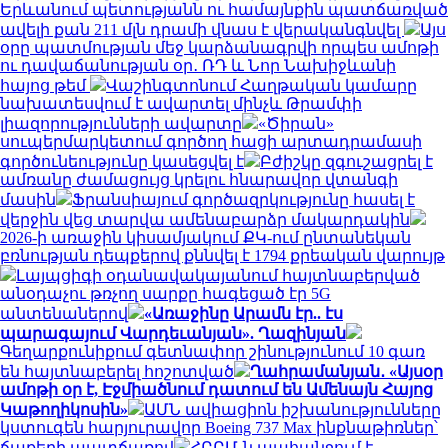
Երևանում պետությանն ու համայնքին պատճառված
ավելի քան 211 մլն դրամի վնաս է վերականգնվել
Այս
օրը պատմության մեջ կարձանագրվի որպես ամոթի
ու դավաճանության օր․ ՌԴ և Նոր Նախիջևանի
հայոց թեմ
Վաշինգտոնում Հաղթական կամարը
նախատեսվում է ավարտել մինչև Թրամփի
լիազորությունների ավարտը
«Ծիրան»
սուպերմարկետում գործող հացի արտադրամասի
գործունեությունը կասեցվել է
Բժիշկը զգուշացրել է
ամռանը ժամացույց կրելու հնարավոր վտանգի
մասին
Ֆրանսիայում գործազրկությունը հասել է
վերջին վեց տարվա ամենաբարձր մակարդակին
2026-ի առաջին կիսամյակում ՔԿ-ում ընտանեկան
բռնության դեպքերով քննվել է 1794 քրեական վարույթ
Լայպցիգի օդանավակայանում հայտնաբերված
անօդաչու թռչող սարքը հագեցած էր 5G
անտենաներով
«Առաջինը Արամն էր.. էս
պարագայում Վարդեւանյան». Ղազինյան
Գեղարքունիքում գետնափոր շինությունում 10 գառ
են հայտնաբերել հոշոտված
Ղահրամանյան․ «Այսօր
ամոթի օր է, Էջմիածնում դատում են Ամենայն Հայոց
Կաթողիկոսին»
ԱՄՆ ավիացիոն իշխանությունները
կստուգեն հարյուրավոր Boeing 737 Max ինքնաթիռներ՝
ճաքերի պատճառով
ՀԲԸՄ-ն պահանջում է