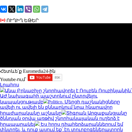
ՈՒՂԻՂ ԵԹԵՐ
Հետևե՛ք Euromedia24-ին
Youtube-ում`
Լրահոս
Անա Բրնաբիչը շնորհավորել է Ռուբեն Ռուբինյանին՝
ԱԺ նախագահի պաշտոնում ընտրվելու
կապակցությամբ
Politico. Մերցի դաշնակիցները
ավելի ու ավելի են քննարկում նրա հնարավոր
հրաժարականը աշնանը
Տիգրան Արզաքանցյանը
ծննդյան օրվա առթիվ շնորհակալական ուղերձ է
հրապարակել
Ես հորս դիահերձարաններում եմ
փնտրել, և դուք ասում եք՝ էդ տուրբոգեներատորն