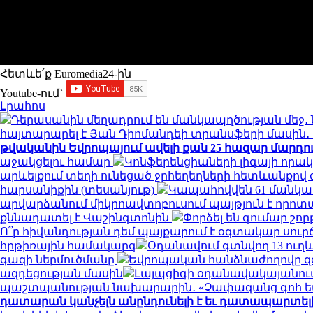
Հետևե՛ք Euromedia24-ին
Youtube-ում`
Լրահոս
Դերասանին մեղադրում են մանկապղծության մեջ․ 
հայտարարել է Յան Դիոմանդեի տրանսֆերի մասի
թվականին Եվրոպայում ավելի քան 25 հազար մարդու կյ
աջակցելու համար
Կոնֆերենցիաների լիգայի որակ
արևելքում տեղի ունեցած ջրհեղեղների հետևանքով զո
հարսանիքին (տեսանյութ)
Կապահովվեն 61 մանկ
արվարձանում միկրոավտոբուսում պայթյուն է որոտացել
քննադատել է Վաշինգտոնին
Փորձել են գումար շորթ
Ո՞ր հիվանդության դեմ պայքարում է օգտակար սուր
հրթիռային համակարգ
Օդանավում գտնվող 13 ուղև
գազի ներմուծմանը
Եվրոպական հանձնաժողովը զգո
ազդեցության մասին
Լայպցիգի օդանավակայանում 
պաշտպանության նախարարին․ «Չափազանց գոհ 
դատարան կանչելն անընդունելի է եւ դատապարտել