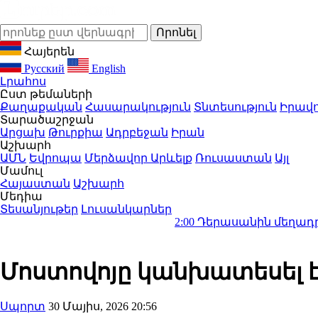
Հայերեն
Русский
English
Լրահոս
Ըստ թեմաների
Քաղաքական
Հասարակություն
Տնտեսություն
Իրավո
Տարածաշրջան
Արցախ
Թուրքիա
Ադրբեջան
Իրան
Աշխարհ
ԱՄՆ
Եվրոպա
Մերձավոր Արևելք
Ռուսաստան
Այլ
Մամուլ
Հայաստան
Աշխարհ
Մեդիա
Տեսանյութեր
Լուսանկարներ
2:00
Դերասանին մեղադրում են մանկ
Մոստովոյը կանխատեսել է
Սպորտ
30 Մայիս, 2026 20:56