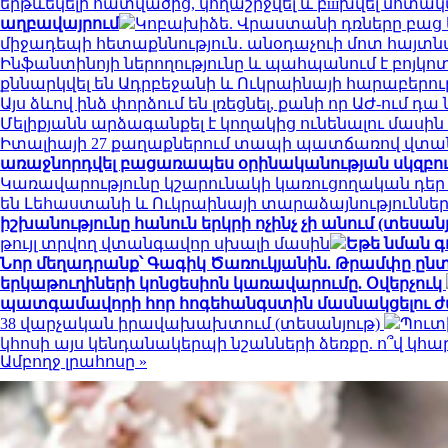
երթևեկելի հատվածից, կողաշրջվել և բшխվել մոտ
աղբավայրում
Կոբախիձե. Վրաստանի դռները բաց ե
միջադեպի հետաքննություն․ անօդաչուի մոտ հայտ
Ինֆանտինոյի ներողությունը և պահպանում է բոյկո
քննարկվել են Ադրբեջանի և Ուկրաինայի հարաբերու
Այս ձևով ինձ փորձում են լռեցնել, քանի որ ԱԺ-ում 
Մելիքյանն արձագանքել է կողակից ունենալու մասի
Իտալիայի 27 քաղաքներում տապի պատճառով վտան
առաջնորդվել բացառապես օրինականության սկզբո
Կառավարությունը կշարունակի կառուցողական դեր
են Լեհաստանի և Ուկրաինայի տարաձայնություններ
իշխանությունը հանուն երկրի ոչինչ չի անում (տեսանյ
թույլ տրվող վտանգավոր սխալի մասին
Եթե նման գ
Նոր մեղադրանք՝ Գագիկ Ծառուկյանին. Թրամփը ընտր
երկաթուղիների կոնցեսիոն կառավարումը. Օվերչուկ
պատգամավորի հոր հոգեհանգստին մասնակցելու ժ
38 վարչական իրավախախտում (տեսանյութ)
Պուտ
կհոսի այս կենդանակերպի նշանների ձեռքը. ո՞վ կ
Ամբողջ լրահոսը »