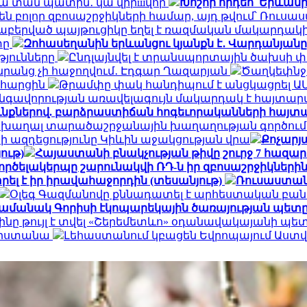
ակա տան պատին․ կա վիրшվոր
Խոշոր հրդեհ՝ Երևան
ն բոլոր զբոսաշրջիկների համար, այդ թվում՝ Ռու
նաբերված պայթուցիկը եղել է ռազմական մակարդակ
տը
Զոհասեղանին երևանցու կյանքն է․ Վարդանյանը
թյունները
Ընդլայնվել է տրանսպորտային ծախսի 
դա նրանց չի հաջողվում․ Էդգար Ղազարյան
Ծաղկեփնջեր
ն հարցին
Թրամփը փակ հանդիպում է անցկացրել Ա
գավորության առավելագույն մակարդակ է հայտար
ւնքներով. բարձրաստիճան հոգեւորականների հայտ
 խաղալ տարածաշրջանային խաղաղության գործում.
ի ազդեցությունը Կիևին աջակցության վրա
Քոչարյա
ութ)
Հայաստանի բնակչության թիվը շուրջ 7 հազար
ործելակերպը շարունակվի ՌԴ-ն իր զբոսաշրջիկների
ել է իր իրավահաջորդին (տեսանյութ)
Ռուսաստան
Օլեգ Գազմանովը քննադատել է արհեստական բան
ամանակ Գորիսի էկոպարեկային ծառայության պետը
ինը թույլ է տվել «Շերեմետևո» օդանավակայանի պ
հարստանա
Լեհաստանում կբացեն Եվրոպայում Աս