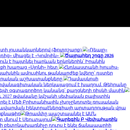
գստի լուսանկարներով (ֆոտոշարք)
«Ռեալը»
ից» միացել է «Կոմոյին»
Ծայրահեղ շոգը 2026
ուն է հայտնել հարևան երկրներին՝ Իրանին
ոքի խաղաց «Սյոնի» հետ
Հնդկաստանի հյուսիս-
նախկին ամուսինու թանկարժեք նվերը՝ դստեր
րարական աշխատանքները
Դամասկոսի
դիվանագիտական ներկայացում է խաղում. Թեհրանը
վեյփ օգտագործող կանանց՝ քաղցկեղի ռիսկի մասին
նչև 2027 թվականը կմշակի սեփական բալիստիկ
ել է Մեծ Բրիտանիային չխոչընդոտել ռուսական
 խավարման էլեկտրաէներգիայի արտադրության վրա
ինքնաթիռ
Թրամփը պաշտպանել է ԱՄՆ
 մնում է Սեուտայում
Գարեգին Բ Վեփահառին
ի բետոնախառնիչը դուրս է եկել ճանապարհի