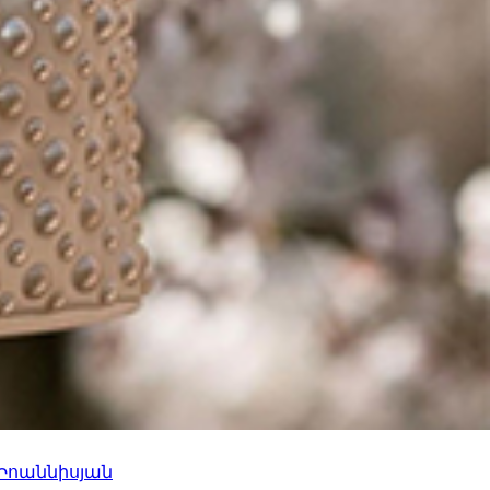
 Իոաննիսյան