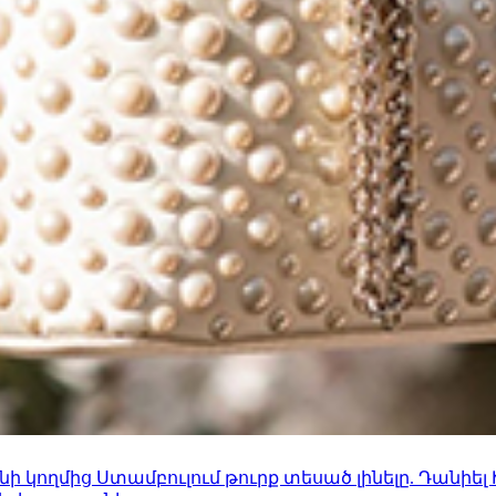
 կողմից Ստամբուլում թուրք տեսած լինելը. Դանիել