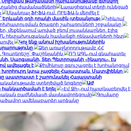
ի Սիլիկյան թաղամասի հարևանությամբ գտնվող
սաստանից ժամանածների
Լայպցիգում տեղի ունեցած
ի
Սկանդալ ՖԻՖԱ-ում․ ՈՒԵՖԱ-ն մերժել է
՝ Երևանի օդի որակի մասին (տեսանյութ)
Կիևում
փոխհատուցման ծրագրի շահառուների շրջանակը
, մեքենայում արված ջերմ լուսանկարներ. Էլիզ
ՄՆ հետախուզական համայնքի ղեկավարների հետ
արվել
Կոչ ենք անում իշխանություններին
արարությունը
Ձեր առաջնորդությամբ ՀՀ
 Գուտերեշը՝ Փաշինյանին
ՌԴ ԱԳՆ-ում գնահատել
նի, Սարգսյանի, Տեր-Պետրոսյանի «ինադու». էս
ով ավելացել է
Քիմիկոսը զգուշացրել է խոհանոցում
ն խորհուրդ կտա չայցելել Հայաստան. Մատվիենկո
ը պատրաստ է շարունակել Հայաստանի
ականությամբ ստեղծված երգերը
ԱԺ
 հանկարծամահ է եղել
«Էմ Ջի»-ում հայտնաբերվել է
ետական բաժնեմասի մասնավորեցումը
Գումարը
տվածամոր ամենաբարձր արձանը