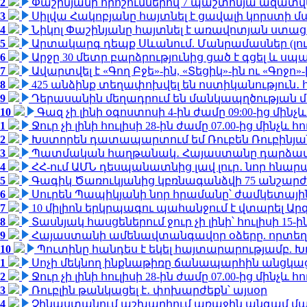
2
Փաշինյանի որոշումներով 7 պաշտոնյա ազատվ
3
Սիլվա Հակոբյանը հայտնել է ցավալի կորստի մ
4
Նիկոլ Փաշինյանը հայտնել է առավոտյան ստ
5
Արտակարգ դեպք Սևանում. Մանրամասներ (լո
6
Արջը 30 մետր բարձրությունից ցած է գցել և ս
7
Ավարտվել է «Գող Բջե»-ին, «Տեցիկ»-ին ու «Գոջ
8
425 անձինք տեղափոխվել են ոստիկանություն․
9
Դերասանին մեղադրում են մանկապղծության մե
10
Գազ չի լինի օգոստոսի 4-ին ժամը 09:00-ից մինչև
1
Ջուր չի լինի հուլիսի 28-ին ժամը 07.00-ից մինչև հո
2
Խստորեն դատապարտում եմ Ռուբեն Ռուբինյանի
3
Պատմական հաղթանակ․ Հայաստանը դարձավ 
4
ՀՀ-ում ԱՄՆ դեսպանատնից լավ լուր․ նոր հնար
5
Գագիկ Ծառուկյանից կբռնագանձվի 75 անշարժ գո
6
Սուրեն Պապիկյանի նոր հրամանը՝ ժամկետային
7
10 միլիոն երկրպագու պահանջում է վտարել Արգ
8
Տասնյակ հասցեներում ջուր չի լինի՝ հուլիսի 15-ին
9
Հայաստանի ամենավտանգավոր օձերը. որտեղ
10
Պուտինը հանդես է եկել հայտարարությամբ. Խո
1
Սոչի մեկնող ինքնաթիռը ճանապարհին անցկացրե
2
Ջուր չի լինի հուլիսի 28-ին ժամը 07.00-ից մինչև հո
3
Ռուբլին թանկացել է․ փոխարժեքն՝ այսօր
4
Չինաստանում աշխարհում առաջին անգամ մա