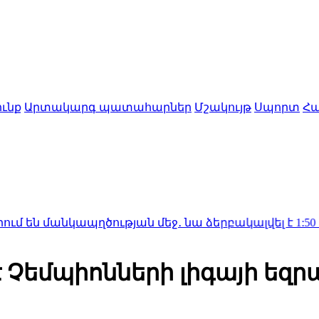
ւնք
Արտակարգ պատահարներ
Մշակույթ
Սպորտ
Հա
ապղծության մեջ․ նա ձերբակալվել է
1:50
Ալսուն կիս
 Չեմպիոնների լիգայի եզր