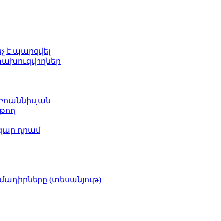
նչ է պարզվել
ետախուզվողներ
 Իոաննիսյան
թող
ազար դրամ
իմադիրները (տեսանյութ)