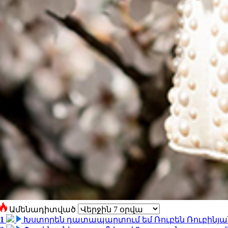
Ամենադիտված
1
Խստորեն դատապարտում եմ Ռուբեն Ռուբինյանի