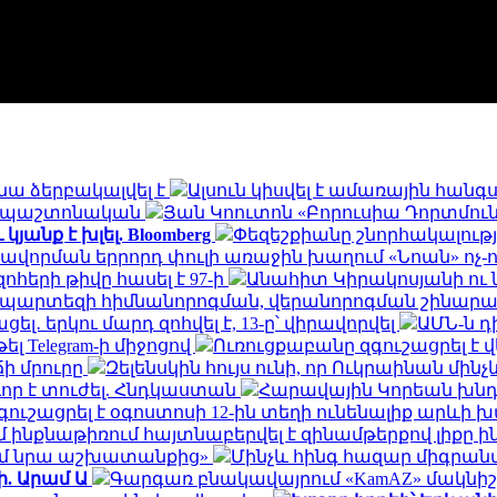
նա ձերբակալվել է
Ալսուն կիսվել է ամառային հան
ն․ պաշտոնական
Յան Կոուտոն «Բորուսիա Դորտմունդ
անք է խլել. Bloomberg
Փեզեշքիանը շնորհակալությ
ավորման երրորդ փուլի առաջին խաղում «Նոան» ոչ-
հերի թիվը հասել է 97-ի
Անահիտ Կիրակոսյանի ու 
ապարտեզի հիմնանորոգման, վերանորոգման շինա
․ երկու մարդ զոհվել է, 13-ը՝ վիրավորվել
ԱՄՆ-ն 
ել Telegram-ի միջոցով
Ուռուցքաբանը զգուշացրել է 
ճի մրուրը
Զելենսկին հույս ունի, որ Ուկրաինան մի
որ է տուժել. Հնդկաստան
Հարավային Կորեան խնդր
ւշացրել է օգոստոսի 12-ին տեղի ունենալիք արևի
ինքնաթիռում հայտնաբերվել է զինամթերքով լիքը 
եմ նրա աշխատանքից»
Մինչև հինգ հազար միգրանտ
ի. Արամ Ա
Գարգառ բնակավայրում «KamAZ» մակնիշ