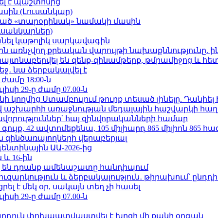
ել է պաշտոնից
ասին (Լուսանկար)
ացած «տարօրինակ» նամակի մասին
ւսանկարներ)
պանել կաթոլիկ սարկավագին
ո»-ին առնչվող քրեական վարույթի նախաքննությունը. ի
 հայտնաբերվել են զենք-զինամթերք, թմրամիջոց և հ
ջ․ նա ձերբակալվել է
 ժամը 18:00-ն
ւլիսի 29-ը ժամը 07.00-ն
 կողմից Ստամբուլում թուրք տեսած լինելը. Դանիել
աշխարհի առաջնության մեդալային հաշվարկի հաղ
ավորություններ՝ հայ զինվորականների համար
ւյք, 42 ավտոմեքենա, 105 միլիարդ 865 միլիոն 865 հ
 զինծառայողների վերաբերյալ
ենտինային ԱԱ-2026-ից
 և 16-ին
 են դրանք ամենաշատը հանդիպում
ւզարկություն և ձերբակալություն․ թիրախում՝ ընդդ
լ է մեկ օր, սակայն տեղ չի հասել
ւլիսի 29-ը ժամը 07.00-ն
րդուն փոխպատվաստվել է խոզի մի քանի օրգան