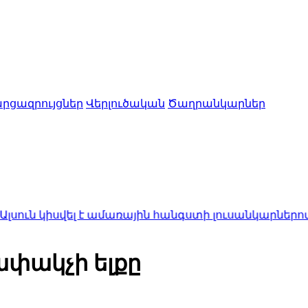
րցազրույցներ
Վերլուծական
Ծաղրանկարներ
վել է ամառային հանգստի լուսանկարներով (ֆոտոշար
ափակչի ելքը