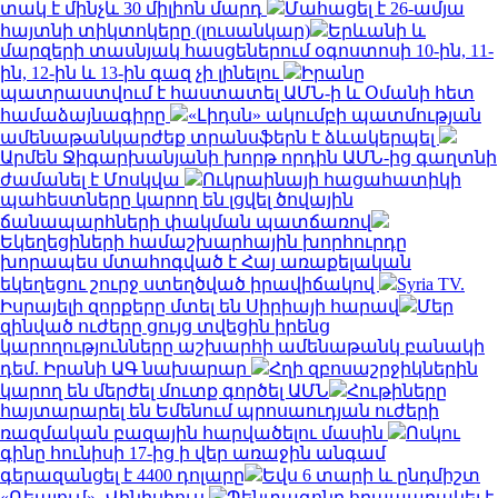
տակ է մինչև 30 միլիոն մարդ
Մահացել է 26-ամյա
հայտնի տիկտոկերը (լուսանկար)
Երևանի և
մարզերի տասնյակ հասցեներում օգոստոսի 10-ին, 11-
ին, 12-ին և 13-ին գազ չի լինելու
Իրանը
պատրաստվում է հաստատել ԱՄՆ-ի և Օմանի հետ
համաձայնագիրը
«Լիդսն» ակումբի պատմության
ամենաթանկարժեք տրանսֆերն է ձևակերպել
Արմեն Ջիգարխանյանի խորթ որդին ԱՄՆ-ից գաղտնի
ժամանել է Մոսկվա
Ուկրաինայի հացահատիկի
պահեստները կարող են լցվել ծովային
ճանապարհների փակման պատճառով
Եկեղեցիների համաշխարհային խորհուրդը
խորապես մտահոգված է Հայ առաքելական
եկեղեցու շուրջ ստեղծված իրավիճակով
Syria TV.
Իսրայելի զորքերը մտել են Սիրիայի հարավ
Մեր
զինված ուժերը ցույց տվեցին իրենց
կարողությունները աշխարհի ամենաթանկ բանակի
դեմ. Իրանի ԱԳ նախարար
Հղի զբոսաշրջիկներին
կարող են մերժել մուտք գործել ԱՄՆ
Հութիները
հայտարարել են Եմենում պրոսաուդյան ուժերի
ռազմական բազային հարվածելու մասին
Ոսկու
գինը հունիսի 17-ից ի վեր առաջին անգամ
գերազանցել է 4400 դոլարը
Եվս 6 տարի և ընդմիշտ
«Ռեալում»․ Վինիսիուս
Պենտագոնը հրապարակել է