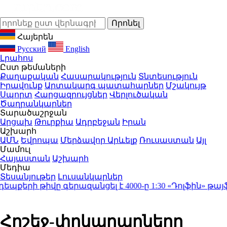
Հայերեն
Русский
English
Լրահոս
Ըստ թեմաների
Քաղաքական
Հասարակություն
Տնտեսություն
Իրավունք
Արտակարգ պատահարներ
Մշակույթ
Սպորտ
Հարցազրույցներ
Վերլուծական
Ծաղրանկարներ
Տարածաշրջան
Արցախ
Թուրքիա
Ադրբեջան
Իրան
Աշխարհ
ԱՄՆ
Եվրոպա
Մերձավոր Արևելք
Ռուսաստան
Այլ
Մամուլ
Հայաստան
Աշխարհ
Մեդիա
Տեսանյութեր
Լուսանկարներ
պքերի թիվը գերազանցել է 4000-ը
1:30
«Դոլֆին» թայֆու
Հրշեջ-փրկարարները