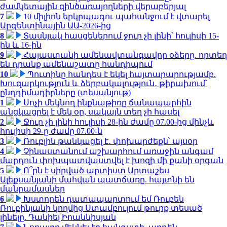
ժամկետային զինծառայողների վերաբերյալ
7
10 միլիոն երկրպագու պահանջում է վտարել
Արգենտինային ԱԱ-2026-ից
8
Տասնյակ հասցեներում ջուր չի լինի՝ հուլիսի 15-
ին և 16-ին
9
Հայաստանի ամենավտանգավոր օձերը. որտեղ
են դրանք ամենաշատը հանդիպում
10
Պուտինը հանդես է եկել հայտարարությամբ.
Խուզարկություն և ձերբակալություն․ թիրախում՝
ընդդիմադիրները (տեսանյութ)
1
Սոչի մեկնող ինքնաթիռը ճանապարհին
անցկացրել է մեկ օր, սակայն տեղ չի հասել
2
Ջուր չի լինի հուլիսի 28-ին ժամը 07.00-ից մինչև
հուլիսի 29-ը ժամը 07.00-ն
3
Ռուբլին թանկացել է․ փոխարժեքն՝ այսօր
4
Չինաստանում աշխարհում առաջին անգամ
մարդուն փոխպատվաստվել է խոզի մի քանի օրգան
5
Ո՞րն է սիրված արտիստ Արտաշես
Ալեքսանյանի մահվան պատճառը. հայտնի են
մանրամասներ
6
Խստորեն դատապարտում եմ Ռուբեն
Ռուբինյանի կողմից Ստամբուլում թուրք տեսած
լինելը. Դանիել Իոաննիսյան