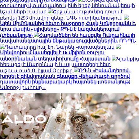
օգոստոսը վտանգավոր կլինի երեք կենդանակերպի
նշանների համար
Շրջանառությունից դուրս է
բերվել 1293 միավոր զենք․ ՆԳՆ ոստիկանություն
Ալեն Սիմոնյանից հետո հաջորդը Հայկ Կոնջորյանն է․
նրա մասին «սլիվները» ՔՊ-ն է կազմակերպում
(տեսանյութ)
Հարվածներ են հասցվել Ուկրաինայի
նավահանգստային ենթակառուցվածքներին. ՌԴ ՊՆ
Դատավորը հայ էր․ Նարեկ Կարապետյան
Մինվոդիում կասեցվել է 16 միլիոն ռուբլու
անօրինական տեղափոխումը Հայաստան
Կյանքից
հեռացել է Մադոննայի և այլ աստղերի հետ
աշխատած Ուիլյամ Օրբիթը
ՌԴ-ն «Իսկանդերով»
խոցել է զինվորական գնացքը.Վեհափառի գործով
դատավորն ինքնաբացարկ հայտնեց (տեսանյութ)
Ամբողջ լրահոսը »