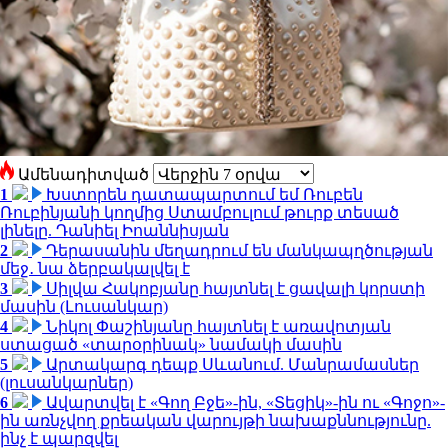
Ամենադիտված
1
Խստորեն դատապարտում եմ Ռուբեն
Ռուբինյանի կողմից Ստամբուլում թուրք տեսած
լինելը. Դանիել Իոաննիսյան
2
Դերասանին մեղադրում են մանկապղծության
մեջ․ նա ձերբակալվել է
3
Սիլվա Հակոբյանը հայտնել է ցավալի կորստի
մասին (Լուսանկար)
4
Նիկոլ Փաշինյանը հայտնել է առավոտյան
ստացած «տարօրինակ» նամակի մասին
5
Արտակարգ դեպք Սևանում. Մանրամասներ
(լուսանկարներ)
6
Ավարտվել է «Գող Բջե»-ին, «Տեցիկ»-ին ու «Գոջո»-
ին առնչվող քրեական վարույթի նախաքննությունը.
ինչ է պարզվել