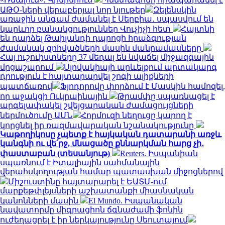
ԱԹՕ-ների վերաբերյալ նոր նյութեր
Զելենսկին
առաջին անգամ ժամանել է Սերբիա․ սպասվում են
կարևոր բանակցություններ Վուչիչի հետ
Հայտնի
են դարձել Թաիլանդի դպրոցի հրաձգության
ժամանակ զոհվածների մասին մանրամասները
Հայ ուշուիստները 37 մեդալ են նվաճել միջազգային
մրցաշարում
Սլովակիայի արևելքում արտակարգ
դրություն է հայտարարվել շոգի ալիքների
պատճառով
Ֆյոդորովը փորձում է Մասկին համոզել,
որ աջակցի Ուկրաինային
Թրամփը սպառնացել է
արգելափակել շվեյցարական ժամացույցների
ներմուծումը ԱՄՆ
Հորմուզի նեղուցը կարող է
կորցնել իր ռազմավարական նշանակությունը
Կաթողիկոսը չպետք է հայկական դատարանի առջև
կանգնի ու վե՛րջ, մնացածը քննարկման հարց չի․
փաստաբան (տեսանյութ)
Reuters. Իսպանիան
սպառնում է Իտալիային սահմանային
վերահսկողության համար պատասխան միջոցներով
Միշուստինը հայտարարել է ԵԱՏՄ-ում
մարքեթփլեյսների աշխատանքի միասնական
կանոնների մասին
El Mundo. Իսպանական
նավատորմը միգրացիոն ճգնաժամի ֆոնին
ուժեղացրել է իր ներկայությունը Սեուտայում