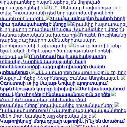
Փրկարարները հայտնաբերել են մոլորված
զբոսաշրջիկներին
ԱՄՆ Սենատը հավանություն է
տվել Ռուսաստանի դեմ նոր պատժամիջոցների
մասին օրինագծին
31-ամյա ամուսինը խանդի հողի
վրա դանակահարել է կնոջը
Թրամփը հայտարարել
է, որ կարող է դառնալ Միացյալ Նահանգների վերջին
հանրապետական ​​նախագահը
Ռուբեն Ռուբինյանը
դարձել է աշխարհի ամենաերիտասարդ
խորհրդարանի նախագահը
Արթուր Խուդինյանը
նշանակվել է Փրկարար ծառայության տնօրենի
տեղակալ
Ո՞ւր կորավ հայի պահանջատեր
տեսակը․ Կարինե Նալչաջյանը՝ հայի
հոգեկերտվածքի, ազգային դիմագծի մասին
(տեսանյութ)
Աննկարագրելի հպարտություն էր, երբ
Բաքվում հնչեց ՀՀ օրհներգը․ Ժաննա Անդրեասյան
Օգոստոսի 10-ից Սայաթ-Նովայի պողոտայում
երթևեկության կարգը կփոխվի
Ստեփանավանում
ռուս կինը փորձել է ինքնասպանություն գործել
Հասմիկ Կարապետյանի համարձակ
լուսանկարները՝ լողավազանից (լուսանկարներ)
Դանակահարություն՝ Մասիսի գազալցակայաններից
մեկի մոտ. կասկածյալը ձերբակալվել է
Կաթողիկոսը՝ մեղադրյալի աթոռին․ ի՞նչ են մտածում
քաղաքացիները (տեսանյութ)
2026 թվականի