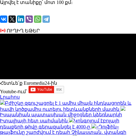
Այրվել է տանիքը՝ մոտ 100 քմ։
ՈՒՂԻՂ ԵԹԵՐ
Հետևե՛ք Euromedia24-ին
Youtube-ում`
Լրահոս
Բժիշկը զգուշացրել է 1 ամիս միայն հնդկացորեն և
հավի կրծքամիս ուտելու հետևանքների մասին
Իսպանիան պատասխան միջոցներ կձեռնարկի
Իտալիայի հետ սահմանին
Կոնգոյում էբոլայի
դեպքերի թիվը գերազանցել է 4000-ը
«Դոլֆին»
թայֆունը շարժվում է դեպի Չինաստան․ վտանգի