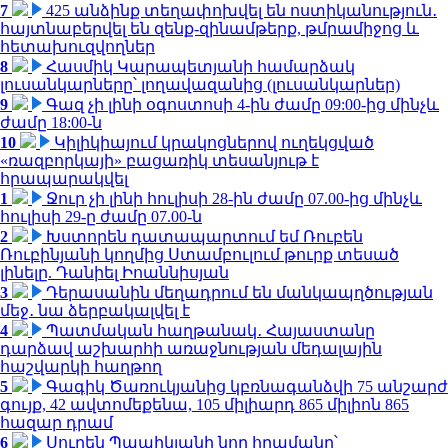
7
425 անձինք տեղափոխվել են ոստիկանություն․
հայտնաբերվել են զենք-զինամթերք, թմրամիջոց և
հետախուզվողներ
8
Հասմիկ Կարապետյանի համարձակ
լուսանկարները՝ լողավազանից (լուսանկարներ)
9
Գազ չի լինի օգոստոսի 4-ին ժամը 09:00-ից մինչև
ժամը 18:00-ն
10
Կիլիկիայում կրակոցներով ուղեկցված
«ռազբորկայի» բացառիկ տեսանյութ է
հրապարակվել
1
Ջուր չի լինի հուլիսի 28-ին ժամը 07.00-ից մինչև
հուլիսի 29-ը ժամը 07.00-ն
2
Խստորեն դատապարտում եմ Ռուբեն
Ռուբինյանի կողմից Ստամբուլում թուրք տեսած
լինելը. Դանիել Իոաննիսյան
3
Դերասանին մեղադրում են մանկապղծության
մեջ․ նա ձերբակալվել է
4
Պատմական հաղթանակ․ Հայաստանը
դարձավ աշխարհի առաջնության մեդալային
հաշվարկի հաղթող
5
Գագիկ Ծառուկյանից կբռնագանձվի 75 անշարժ
գույք, 42 ավտոմեքենա, 105 միլիարդ 865 միլիոն 865
հազար դրամ
6
Սուրեն Պապիկյանի նոր հրամանը՝