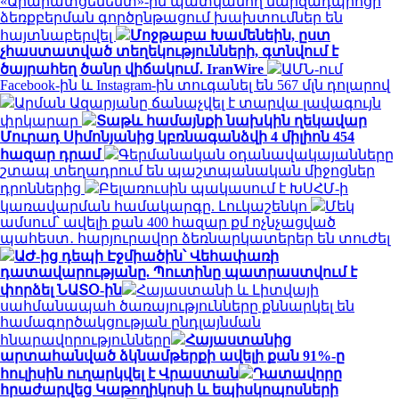
«Արարատցեմենտ»-ին պատկանող մարզադպրոցի
ձեռքբերման գործընթացում խախտումներ են
հայտնաբերվել
Մոջթաբա Խամենեին, ըստ
չհաստատված տեղեկությունների, գտնվում է
ծայրահեղ ծանր վիճակում․ IranWire
ԱՄՆ-ում
Facebook-ին և Instagram-ին տուգանել են 567 մլն դոլարով
Արման Ազարյանը ճանաչվել է տարվա լավագույն
փրկարար
Տաթև համայնքի նախկին ղեկավար
Մուրադ Սիմոնյանից կբռնագանձվի 4 միլիոն 454
հազար դրամ
Գերմանական օդանավակայանները
շտապ տեղադրում են պաշտպանական միջոցներ
դրոններից
Բելառուսին պակասում է ԽՍՀՄ-ի
կառավարման համակարգը. Լուկաշենկո
Մեկ
ամսում՝ ավելի քան 400 հազար քմ ոչնչացված
պահեստ․ հարյուրավոր ձեռնարկատերեր են տուժել
ԱԺ-ից դեպի Էջմիածին՝ Վեհափառի
դատավարությանը. Պուտինը պատրաստվում է
փորձել ՆԱՏՕ-ին
Հայաստանի և Լիտվայի
սահմանապահ ծառայությունները քննարկել են
համագործակցության ընդլայնման
հնարավորությունները
Հայաստանից
արտահանված ձկնամթերքի ավելի քան 91%-ը
հուլիսին ուղարկվել է Վրաստան
Դատավորը
հրաժարվեց Կաթողիկոսի և եպիսկոպոսների