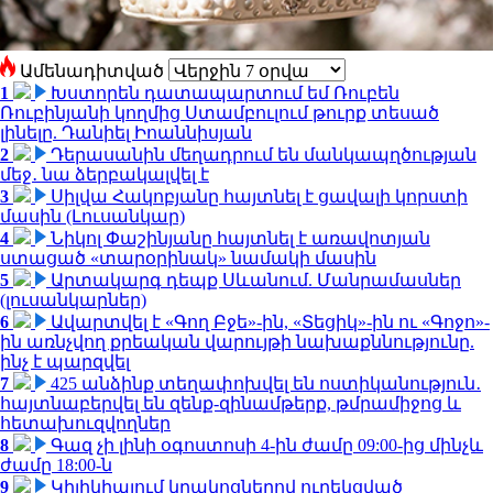
Ամենադիտված
1
Խստորեն դատապարտում եմ Ռուբեն
Ռուբինյանի կողմից Ստամբուլում թուրք տեսած
լինելը. Դանիել Իոաննիսյան
2
Դերասանին մեղադրում են մանկապղծության
մեջ․ նա ձերբակալվել է
3
Սիլվա Հակոբյանը հայտնել է ցավալի կորստի
մասին (Լուսանկար)
4
Նիկոլ Փաշինյանը հայտնել է առավոտյան
ստացած «տարօրինակ» նամակի մասին
5
Արտակարգ դեպք Սևանում. Մանրամասներ
(լուսանկարներ)
6
Ավարտվել է «Գող Բջե»-ին, «Տեցիկ»-ին ու «Գոջո»-
ին առնչվող քրեական վարույթի նախաքննությունը.
ինչ է պարզվել
7
425 անձինք տեղափոխվել են ոստիկանություն․
հայտնաբերվել են զենք-զինամթերք, թմրամիջոց և
հետախուզվողներ
8
Գազ չի լինի օգոստոսի 4-ին ժամը 09:00-ից մինչև
ժամը 18:00-ն
9
Կիլիկիայում կրակոցներով ուղեկցված