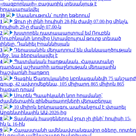
«ռազբորկայի» բացառիկ տեսանյութ է
հրապարակվել
10
Սպանություն՝ ուղիղ եթերում
1
Ջուր չի լինի հուլիսի 28-ին ժամը 07.00-ից մինչև
հուլիսի 29-ը ժամը 07.00-ն
2
Խստորեն դատապարտում եմ Ռուբեն
Ռուբինյանի կողմից Ստամբուլում թուրք տեսած
լինելը. Դանիել Իոաննիսյան
3
Դերասանին մեղադրում են մանկապղծության
մեջ․ նա ձերբակալվել է
4
Պատմական հաղթանակ․ Հայաստանը
դարձավ աշխարհի առաջնության մեդալային
հաշվարկի հաղթող
5
Գագիկ Ծառուկյանից կբռնագանձվի 75 անշարժ
գույք, 42 ավտոմեքենա, 105 միլիարդ 865 միլիոն 865
հազար դրամ
6
Սուրեն Պապիկյանի նոր հրամանը՝
ժամկետային զինծառայողների վերաբերյալ
7
10 միլիոն երկրպագու պահանջում է վտարել
Արգենտինային ԱԱ-2026-ից
8
Տասնյակ հասցեներում ջուր չի լինի՝ հուլիսի 15-
ին և 16-ին
9
Հայաստանի ամենավտանգավոր օձերը. որտեղ
են դրանք ամենաշատը հանդիպում