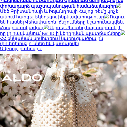
Պակիստանն ու Սաուդյան Արաբիան ստորագրել են
փոխադարձ պաշտպանության համաձայնագիր
Մեծ Բրիտանիայի և Իռլանդիայի Հայոց թեմը կոչ է
անում հարգել Եկեղեցու ինքնավարությունը
Ուզում
են հասնել Վեհափառին․ ճնշումները կշարունակվեն․
Հրայր սարկավագ
Սերգեյ Սեմակը հայտարարել է,
որ չի հասկանում Fan ID-ի ներդրման պատճառները
ՀՀ քննչական կոմիտեում կառուցվածքային
փոփոխություններ են կատարվել
Ամբողջ լրահոսը »