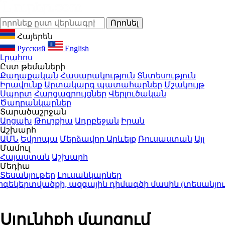
Հայերեն
Русский
English
Լրահոս
Ըստ թեմաների
Քաղաքական
Հասարակություն
Տնտեսություն
Իրավունք
Արտակարգ պատահարներ
Մշակույթ
Սպորտ
Հարցազրույցներ
Վերլուծական
Ծաղրանկարներ
Տարածաշրջան
Արցախ
Թուրքիա
Ադրբեջան
Իրան
Աշխարհ
ԱՄՆ
Եվրոպա
Մերձավոր Արևելք
Ռուսաստան
Այլ
Մամուլ
Հայաստան
Աշխարհ
Մեդիա
Տեսանյութեր
Լուսանկարներ
եկերտվածքի, ազգային դիմագծի մասին (տեսանյութ)
Սյունիքի մարզում