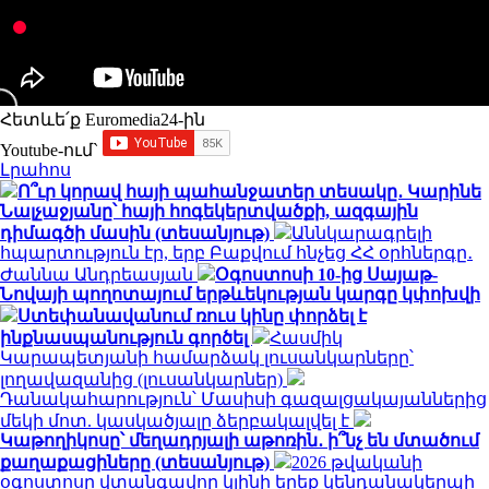
Հետևե՛ք Euromedia24-ին
Youtube-ում`
Լրահոս
Ո՞ւր կորավ հայի պահանջատեր տեսակը․ Կարինե
Նալչաջյանը՝ հայի հոգեկերտվածքի, ազգային
դիմագծի մասին (տեսանյութ)
Աննկարագրելի
հպարտություն էր, երբ Բաքվում հնչեց ՀՀ օրհներգը․
Ժաննա Անդրեասյան
Օգոստոսի 10-ից Սայաթ-
Նովայի պողոտայում երթևեկության կարգը կփոխվի
Ստեփանավանում ռուս կինը փորձել է
ինքնասպանություն գործել
Հասմիկ
Կարապետյանի համարձակ լուսանկարները՝
լողավազանից (լուսանկարներ)
Դանակահարություն՝ Մասիսի գազալցակայաններից
մեկի մոտ. կասկածյալը ձերբակալվել է
Կաթողիկոսը՝ մեղադրյալի աթոռին․ ի՞նչ են մտածում
քաղաքացիները (տեսանյութ)
2026 թվականի
օգոստոսը վտանգավոր կլինի երեք կենդանակերպի