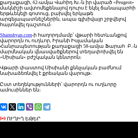
քաղաքացի, 62-ամյա Վահիդ Խ.-ն իր վարած «Peugeot»
մակնիշի ավտոմեքենայով դուրս է եկել ճանապարհի
երթևեկելի գոտուց, բախվել երկաթե
արգելապատնեշներին, ապա գլխիվայր շրջվելով
հայտնվել դաշտում։
Shamshyan.com
-ի հաղորդմամբ՝ վթարի հետևանքով
վարորդն ու ուղևոր, Իրանի Իսլամական
Հանրապետության քաղաքացի 58-ամյա Ֆարահ Բ.-ն
մարմնական վնասվածքներով տեղափոխվել են
«Սիսիան» բժշկական կենտրոն։
Վթարի փաստով Սիսիանի քննչական բաժնում
նախաձեռնվել է քրեական վարույթ։
Ըստ տեղեկությունների՝ վարորդն ու ուղևորը
ամուսիններ են։
ՈՒՂԻՂ ԵԹԵՐ