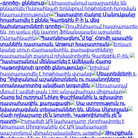
«գործը» քննելուց
Լեհաստանում առաջարկել են
քննարկել Ուկրաինայի երկնքում հրթիռների խոցման
հնարավորությունը
Դատավոր Հակոբ Մանուկյանը
հրաժարվել է քննել Գարեգին Բ-ի և վեց
եպիսկոպոսների գործը
Ռումինիայում հայտարարել
են, որ այլևս չեն կարող ֆինանսապես աջակցել
Ուկրաինային
Պատկերացնու՞մ եք՝ Հռոմի պապին
տանեին դատարան. Արթուր Խաչատրյան
Երկար
կյանք տուր Հայրապետին․ քաղաքացիները
դատարանի բակում դիմավորեցին Գարեգին Բ-ին
Դատարանում մեկնարկել է Ամենայն Հայոց
Կաթողիկոսի գործի քննությունը
Ղրիմում
հայտարարվել է հրթիռային վտանգ
Սեպտեմբերի 1-
ից Դիլիջանում աշակերտներն ու ուսանողները
տրանսպորտից անվճար կօգտվեն
Սեուտայում
մնում է ավելի քան 1300 անչափահաս միգրանտ
Հարց եմ ուղղում Նիկոլ Փաշինյանին և գլխավոր
դատախազին. քաղաքացի
Սա ստորություն ու
նվաստացման տեսարաններ են. Աննա Մկրտչյան
Հայի ողնաշարը չե՛ն կոտրի․ Կաթողիկոսին չե՞ն
դատի
Իսրայելի ԱԳ նախարարը շնորհավորել է
Արարատ Միրզոյանին ՀՀ ԱԳ նախարարի
պաշտոնում վերանշանակվելու առթիվ
Թուրքիան,