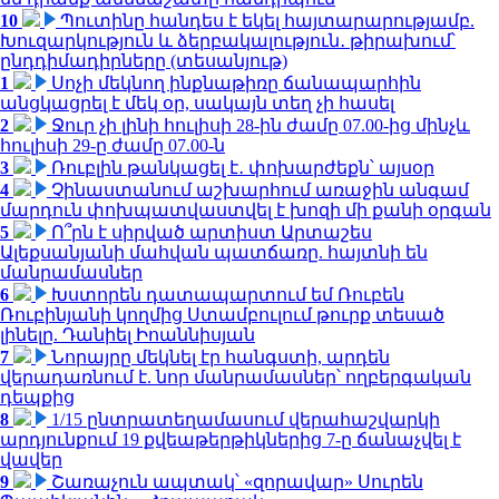
10
Պուտինը հանդես է եկել հայտարարությամբ.
Խուզարկություն և ձերբակալություն․ թիրախում՝
ընդդիմադիրները (տեսանյութ)
1
Սոչի մեկնող ինքնաթիռը ճանապարհին
անցկացրել է մեկ օր, սակայն տեղ չի հասել
2
Ջուր չի լինի հուլիսի 28-ին ժամը 07.00-ից մինչև
հուլիսի 29-ը ժամը 07.00-ն
3
Ռուբլին թանկացել է․ փոխարժեքն՝ այսօր
4
Չինաստանում աշխարհում առաջին անգամ
մարդուն փոխպատվաստվել է խոզի մի քանի օրգան
5
Ո՞րն է սիրված արտիստ Արտաշես
Ալեքսանյանի մահվան պատճառը. հայտնի են
մանրամասներ
6
Խստորեն դատապարտում եմ Ռուբեն
Ռուբինյանի կողմից Ստամբուլում թուրք տեսած
լինելը. Դանիել Իոաննիսյան
7
Նորայրը մեկնել էր հանգստի, արդեն
վերադառնում է. նոր մանրամասներ՝ ողբերգական
դեպքից
8
1/15 ընտրատեղամասում վերահաշվարկի
արդյունքում 19 քվեաթերթիկներից 7-ը ճանաչվել է
վավեր
9
Շառաչուն ապտակ՝ «զորավար» Սուրեն