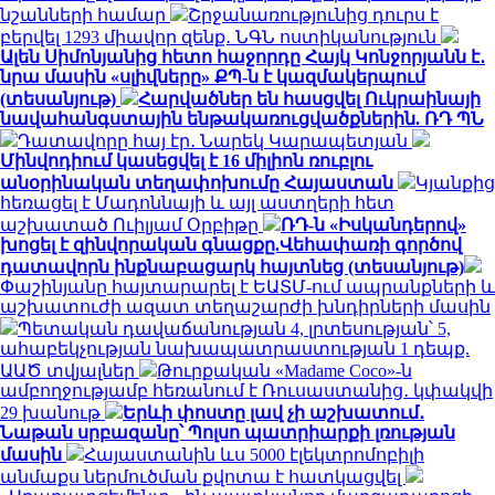
նշանների համար
Շրջանառությունից դուրս է
բերվել 1293 միավոր զենք․ ՆԳՆ ոստիկանություն
Ալեն Սիմոնյանից հետո հաջորդը Հայկ Կոնջորյանն է․
նրա մասին «սլիվները» ՔՊ-ն է կազմակերպում
(տեսանյութ)
Հարվածներ են հասցվել Ուկրաինայի
նավահանգստային ենթակառուցվածքներին. ՌԴ ՊՆ
Դատավորը հայ էր․ Նարեկ Կարապետյան
Մինվոդիում կասեցվել է 16 միլիոն ռուբլու
անօրինական տեղափոխումը Հայաստան
Կյանքից
հեռացել է Մադոննայի և այլ աստղերի հետ
աշխատած Ուիլյամ Օրբիթը
ՌԴ-ն «Իսկանդերով»
խոցել է զինվորական գնացքը.Վեհափառի գործով
դատավորն ինքնաբացարկ հայտնեց (տեսանյութ)
Փաշինյանը հայտարարել է ԵԱՏՄ-ում ապրանքների և
աշխատուժի ազատ տեղաշարժի խնդիրների մասին
Պետական դավաճանության 4, լրտեսության՝ 5,
ահաբեկչության նախապատրաստության 1 դեպք.
ԱԱԾ տվյալներ
Թուրքական «Madame Coco»-ն
ամբողջությամբ հեռանում է Ռուսաստանից․ կփակվի
29 խանութ
Երևի փոստը լավ չի աշխատում․
Նաթան սրբազանը՝ Պոլսո պատրիարքի լռության
մասին
Հայաստանին ևս 5000 էլեկտրոմոբիլի
անմաքս ներմուծման քվոտա է հատկացվել