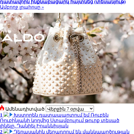
դատավորն ինքնաբացարկ հայտնեց (տեսանյութ)
Ամբողջ լրահոսը »
Ամենադիտված
1
Խստորեն դատապարտում եմ Ռուբեն
Ռուբինյանի կողմից Ստամբուլում թուրք տեսած
լինելը. Դանիել Իոաննիսյան
2
Դերասանին մեղադրում են մանկապղծության