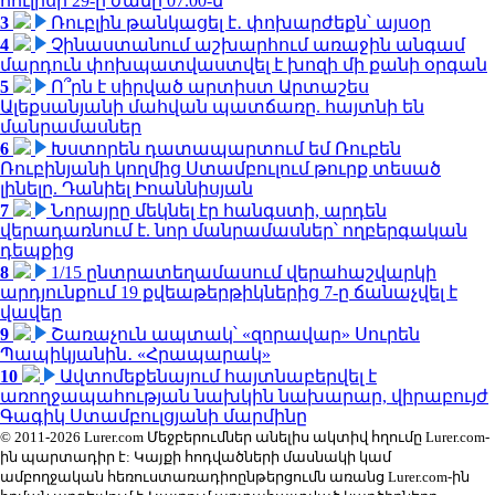
հուլիսի 29-ը ժամը 07.00-ն
3
Ռուբլին թանկացել է․ փոխարժեքն՝ այսօր
4
Չինաստանում աշխարհում առաջին անգամ
մարդուն փոխպատվաստվել է խոզի մի քանի օրգան
5
Ո՞րն է սիրված արտիստ Արտաշես
Ալեքսանյանի մահվան պատճառը. հայտնի են
մանրամասներ
6
Խստորեն դատապարտում եմ Ռուբեն
Ռուբինյանի կողմից Ստամբուլում թուրք տեսած
լինելը. Դանիել Իոաննիսյան
7
Նորայրը մեկնել էր հանգստի, արդեն
վերադառնում է. նոր մանրամասներ՝ ողբերգական
դեպքից
8
1/15 ընտրատեղամասում վերահաշվարկի
արդյունքում 19 քվեաթերթիկներից 7-ը ճանաչվել է
վավեր
9
Շառաչուն ապտակ՝ «զորավար» Սուրեն
Պապիկյանին․ «Հրապարակ»
10
Ավտոմեքենայում հայտնաբերվել է
առողջապահության նախկին նախարար, վիրաբույժ
Գագիկ Ստամբուլցյանի մարմինը
© 2011-2026 Lurer.com Մեջբերումներ անելիս ակտիվ հղումը Lurer.com-
ին պարտադիր է: Կայքի հոդվածների մասնակի կամ
ամբողջական հեռուստառադիոընթերցումն առանց Lurer.com-ին