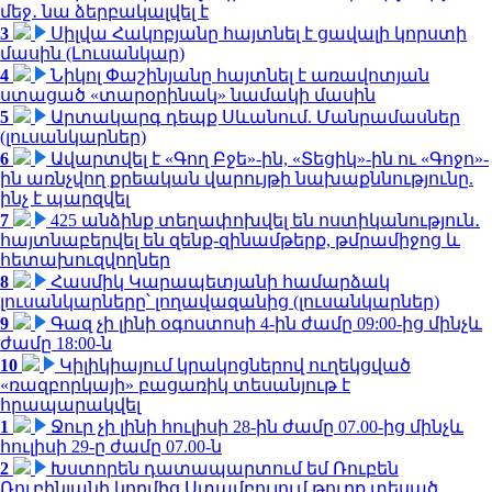
մեջ․ նա ձերբակալվել է
3
Սիլվա Հակոբյանը հայտնել է ցավալի կորստի
մասին (Լուսանկար)
4
Նիկոլ Փաշինյանը հայտնել է առավոտյան
ստացած «տարօրինակ» նամակի մասին
5
Արտակարգ դեպք Սևանում. Մանրամասներ
(լուսանկարներ)
6
Ավարտվել է «Գող Բջե»-ին, «Տեցիկ»-ին ու «Գոջո»-
ին առնչվող քրեական վարույթի նախաքննությունը.
ինչ է պարզվել
7
425 անձինք տեղափոխվել են ոստիկանություն․
հայտնաբերվել են զենք-զինամթերք, թմրամիջոց և
հետախուզվողներ
8
Հասմիկ Կարապետյանի համարձակ
լուսանկարները՝ լողավազանից (լուսանկարներ)
9
Գազ չի լինի օգոստոսի 4-ին ժամը 09:00-ից մինչև
ժամը 18:00-ն
10
Կիլիկիայում կրակոցներով ուղեկցված
«ռազբորկայի» բացառիկ տեսանյութ է
հրապարակվել
1
Ջուր չի լինի հուլիսի 28-ին ժամը 07.00-ից մինչև
հուլիսի 29-ը ժամը 07.00-ն
2
Խստորեն դատապարտում եմ Ռուբեն
Ռուբինյանի կողմից Ստամբուլում թուրք տեսած