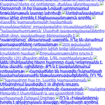
Բաքվում հնչեց ՀՀ օրհներգը․ Ժաննա Անդրեասյան
Օգոստոսի 10-ից Սայաթ-Նովայի պողոտայում
երթևեկության կարգը կփոխվի
Ստեփանավանում
ռուս կինը փորձել է ինքնասպանություն գործել
Հասմիկ Կարապետյանի համարձակ
լուսանկարները՝ լողավազանից (լուսանկարներ)
Դանակահարություն՝ Մասիսի գազալցակայաններից
մեկի մոտ. կասկածյալը ձերբակալվել է
Կաթողիկոսը՝ մեղադրյալի աթոռին․ ի՞նչ են մտածում
քաղաքացիները (տեսանյութ)
2026 թվականի
օգոստոսը վտանգավոր կլինի երեք կենդանակերպի
նշանների համար
Շրջանառությունից դուրս է
բերվել 1293 միավոր զենք․ ՆԳՆ ոստիկանություն
Ալեն Սիմոնյանից հետո հաջորդը Հայկ Կոնջորյանն է․
նրա մասին «սլիվները» ՔՊ-ն է կազմակերպում
(տեսանյութ)
Հարվածներ են հասցվել Ուկրաինայի
նավահանգստային ենթակառուցվածքներին. ՌԴ ՊՆ
Դատավորը հայ էր․ Նարեկ Կարապետյան
Մինվոդիում կասեցվել է 16 միլիոն ռուբլու
անօրինական տեղափոխումը Հայաստան
Կյանքից
հեռացել է Մադոննայի և այլ աստղերի հետ
աշխատած Ուիլյամ Օրբիթը
ՌԴ-ն «Իսկանդերով»
խոցել է զինվորական գնացքը.Վեհափառի գործով