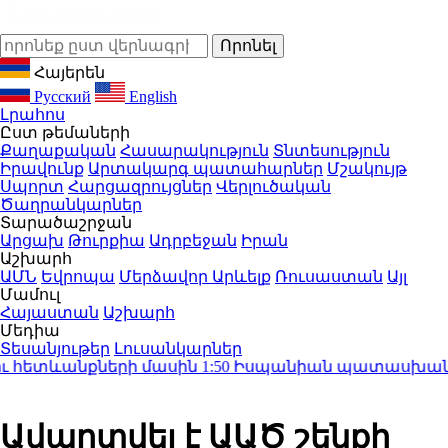
Հայերեն
Русский
English
Լրահոս
Ըստ թեմաների
Քաղաքական
Հասարակություն
Տնտեսություն
Իրավունք
Արտակարգ պատահարներ
Մշակույթ
Սպորտ
Հարցազրույցներ
Վերլուծական
Ծաղրանկարներ
Տարածաշրջան
Արցախ
Թուրքիա
Ադրբեջան
Իրան
Աշխարհ
ԱՄՆ
Եվրոպա
Մերձավոր Արևելք
Ռուսաստան
Այլ
Մամուլ
Հայաստան
Աշխարհ
Մեդիա
Տեսանյութեր
Լուսանկարներ
 հետևանքների մասին
1:50
Իսպանիան պատասխան միջո
Ավարտվել է ԱԱԾ շենքի