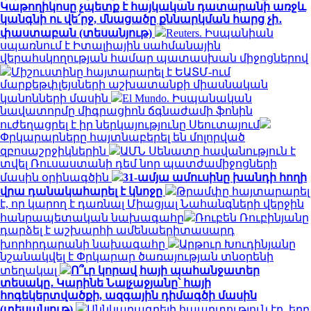
Կաթողիկոսը չպետք է հայկական դատարանի առջև
կանգնի ու վե՛րջ, մնացածը քննարկման հարց չի․
փաստաբան (տեսանյութ)
Reuters. Իսպանիան
սպառնում է Իտալիային սահմանային
վերահսկողության համար պատասխան միջոցներով
Միշուստինը հայտարարել է ԵԱՏՄ-ում
մարքեթփլեյսների աշխատանքի միասնական
կանոնների մասին
El Mundo. Իսպանական
նավատորմը միգրացիոն ճգնաժամի ֆոնին
ուժեղացրել է իր ներկայությունը Սեուտայում
Փրկարարները հայտնաբերել են մոլորված
զբոսաշրջիկներին
ԱՄՆ Սենատը հավանություն է
տվել Ռուսաստանի դեմ նոր պատժամիջոցների
մասին օրինագծին
31-ամյա ամուսինը խանդի հողի
վրա դանակահարել է կնոջը
Թրամփը հայտարարել
է, որ կարող է դառնալ Միացյալ Նահանգների վերջին
հանրապետական ​​նախագահը
Ռուբեն Ռուբինյանը
դարձել է աշխարհի ամենաերիտասարդ
խորհրդարանի նախագահը
Արթուր Խուդինյանը
նշանակվել է Փրկարար ծառայության տնօրենի
տեղակալ
Ո՞ւր կորավ հայի պահանջատեր
տեսակը․ Կարինե Նալչաջյանը՝ հայի
հոգեկերտվածքի, ազգային դիմագծի մասին
(տեսանյութ)
Աննկարագրելի հպարտություն էր, երբ