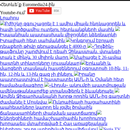
Հետևե՛ք Euromedia24-ին
Youtube-ում`
Լրահոս
Բժիշկը զգուշացրել է 1 ամիս միայն հնդկացորեն և
հավի կրծքամիս ուտելու հետևանքների մասին
Իսպանիան պատասխան միջոցներ կձեռնարկի
Իտալիայի հետ սահմանին
Կոնգոյում էբոլայի
դեպքերի թիվը գերազանցել է 4000-ը
«Դոլֆին»
թայֆունը շարժվում է դեպի Չինաստան․ վտանգի
տակ է մինչև 30 միլիոն մարդ
Մահացել է 26-ամյա
հայտնի տիկտոկերը (լուսանկար)
Երևանի և
մարզերի տասնյակ հասցեներում օգոստոսի 10-ին, 11-
ին, 12-ին և 13-ին գազ չի լինելու
Իրանը
պատրաստվում է հաստատել ԱՄՆ-ի և Օմանի հետ
համաձայնագիրը
«Լիդսն» ակումբի պատմության
ամենաթանկարժեք տրանսֆերն է ձևակերպել
Արմեն Ջիգարխանյանի խորթ որդին ԱՄՆ-ից գաղտնի
ժամանել է Մոսկվա
Ուկրաինայի հացահատիկի
պահեստները կարող են լցվել ծովային
ճանապարհների փակման պատճառով
Եկեղեցիների համաշխարհային խորհուրդը
խորապես մտահոգված է Հայ առաքելական
եկեղեցու շուրջ ստեղծված իրավիճակով
Syria TV.