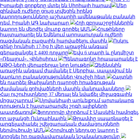
Իսրայելի զորքերը մտել են Սիրիայի հարավ
Մեր
զինված ուժերը ցույց տվեցին իրենց
կարողությունները աշխարհի ամենաթանկ բանակի
դեմ. Իրանի ԱԳ նախարար
Հղի զբոսաշրջիկներին
կարող են մերժել մուտք գործել ԱՄՆ
Հութիները
հայտարարել են Եմենում պրոսաուդյան ուժերի
ռազմական բազային հարվածելու մասին
Ոսկու
գինը հունիսի 17-ից ի վեր առաջին անգամ
գերազանցել է 4400 դոլարը
Եվս 6 տարի և ընդմիշտ
«Ռեալում»․ Վինիսիուս
Պենտագոնը հրապարակել է
ԱԹՕ-ների վերաբերյալ նոր նյութեր
Զելենսկին
առաջին անգամ ժամանել է Սերբիա․ սպասվում են
կարևոր բանակցություններ Վուչիչի հետ
Հայտնի
են դարձել Թաիլանդի դպրոցի հրաձգության
ժամանակ զոհվածների մասին մանրամասները
Հայ ուշուիստները 37 մեդալ են նվաճել միջազգային
մրցաշարում
Սլովակիայի արևելքում արտակարգ
դրություն է հայտարարվել շոգի ալիքների
պատճառով
Ֆյոդորովը փորձում է Մասկին համոզել,
որ աջակցի Ուկրաինային
Թրամփը սպառնացել է
արգելափակել շվեյցարական ժամացույցների
ներմուծումը ԱՄՆ
Հորմուզի նեղուցը կարող է
կորցնել իր ռազմավարական նշանակությունը