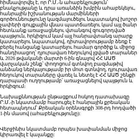
հիմնավորվել է, որ Ր.Մ․-ն ահաբեկչություն՝
բնակչությանը և դրա առանձին խմբին ահաբեկելու,
հանրային իշխանության մարմինների
գործունեությունը կազմալուծելու նպատակով խոշոր
չափերի գույքային վնաս պատճառելու կամ այլ ծանր
հետևանք առաջացնելու վտանգով զուգորդված
պայթյուն, հրկիզում կամ այլ հանրավտանգ արարք
կատարելու նպատակով, դիտավորությամբ ձեռք է
բերել հանցանք կատարելու համար գործիք և միջոց
հանդիսացող՝ դյուրավառ հեղուկով լցված տարաներ
և 2026 թվականի մարտի 6-ին գնալով ՀՀ ԱԱԾ
վարչական շենք՝ փողոցում գտնվող բազմաթիվ
անձանց ներկայությամբ իր մոտ գտնվող, դյուրավառ
հեղուկով տարաները վառել և նետել է ՀՀ ԱԱԾ շենքի
դարպասի ուղղությամբ՝ առաջացնելով պայթյուն և
հրկիզում։
Նախաքննության ընթացքում հսկող դատախազը
Ր.Մ.-ի նկատմամբ հարուցել է հանրային քրեական
հետապնդում՝ Քրեական օրենսգրքի 308-րդ հոդվածի
1-ին մասով (ահաբեկչությունը):
Վերջինիս նկատմամբ որպես խափանման միջոց
կիրառվել է կալանքը: