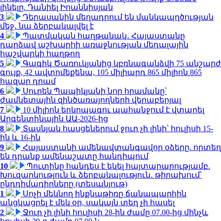
լինելը. Դանիել Իոաննիսյան
3
Դերասանին մեղադրում են մանկապղծության
մեջ․ նա ձերբակալվել է
4
Պատմական հաղթանակ․ Հայաստանը
դարձավ աշխարհի առաջնության մեդալային
հաշվարկի հաղթող
5
Գագիկ Ծառուկյանից կբռնագանձվի 75 անշարժ
գույք, 42 ավտոմեքենա, 105 միլիարդ 865 միլիոն 865
հազար դրամ
6
Սուրեն Պապիկյանի նոր հրամանը՝
ժամկետային զինծառայողների վերաբերյալ
7
10 միլիոն երկրպագու պահանջում է վտարել
Արգենտինային ԱԱ-2026-ից
8
Տասնյակ հասցեներում ջուր չի լինի՝ հուլիսի 15-
ին և 16-ին
9
Հայաստանի ամենավտանգավոր օձերը. որտեղ
են դրանք ամենաշատը հանդիպում
10
Պուտինը հանդես է եկել հայտարարությամբ.
Խուզարկություն և ձերբակալություն․ թիրախում՝
ընդդիմադիրները (տեսանյութ)
1
Սոչի մեկնող ինքնաթիռը ճանապարհին
անցկացրել է մեկ օր, սակայն տեղ չի հասել
2
Ջուր չի լինի հուլիսի 28-ին ժամը 07.00-ից մինչև