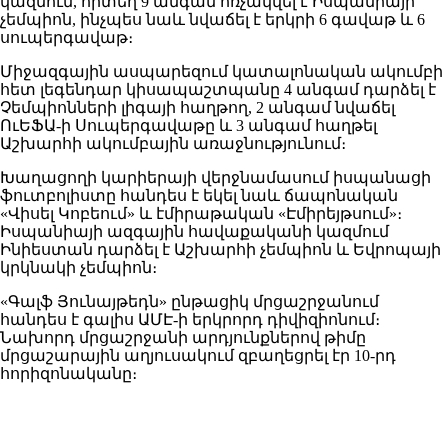
կազմում, որտեղ 9 անգամ հռչակվել է Իսպանիայի
չեմպիոն, ինչպես նաև նվաճել է երկրի 6 գավաթ և 6
սուպերգավաթ։
Միջազգային ասպարեզում կատալոնական ակումբի
հետ լեգենդար կիսապաշտպանը 4 անգամ դարձել է
Չեմպիոնների լիգայի հաղթող, 2 անգամ նվաճել
ՈւԵՖԱ-ի Սուպերգավաթը և 3 անգամ հաղթել
Աշխարհի ակումբային առաջնությունում։
Խաղացողի կարիերայի վերջնամասում իսպանացի
ֆուտբոլիստը հանդես է եկել նաև ճապոնական
«Վիսել Կոբեում» և էմիրաթական «Էմիրեյթսում»։
Իսպանիայի ազգային հավաքականի կազմում
Ինիեստան դարձել է Աշխարհի չեմպիոն և Եվրոպայի
կրկնակի չեմպիոն։
«Գալֆ Յունայթեդն» ընթացիկ մրցաշրջանում
հանդես է գալիս ԱՄԷ-ի երկրորդ դիվիզիոնում։
Նախորդ մրցաշրջանի արդյունքներով թիմը
մրցաշարային աղյուսակում զբաղեցրել էր 10-րդ
հորիզոնականը։