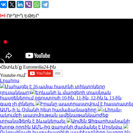
ՈՒՂԻՂ ԵԹԵՐ
Հետևե՛ք Euromedia24-ին
Youtube-ում`
Լրահոս
Մահացել է 26-ամյա հայտնի տիկտոկերը
(լուսանկար)
Երևանի և մարզերի տասնյակ
հասցեներում օգոստոսի 10-ին, 11-ին, 12-ին և 13-ին
գազ չի լինելու
Իրանը պատրաստվում է հաստատել
ԱՄՆ-ի և Օմանի հետ համաձայնագիրը
«Լիդսն»
ակումբի պատմության ամենաթանկարժեք
տրանսֆերն է ձևակերպել
Արմեն Ջիգարխանյանի
խորթ որդին ԱՄՆ-ից գաղտնի ժամանել է Մոսկվա
Ուկրաինայի հացահատիկի պահեստները կարող են