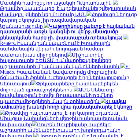
Մասկին համոզել, որ աջակցի Ուկրաինային
Թրամփը սպառնացել է արգելափակել շվեյցարական
ժամացույցների ներմուծումը ԱՄՆ
Հորմուզի նեղուցը
կարող է կորցնել իր ռազմավարական
նշանակությունը
Կաթողիկոսը չպետք է հայկական
դատարանի առջև կանգնի ու վե՛րջ, մնացածը
քննարկման հարց չի․ փաստաբան (տեսանյութ)
Reuters. Իսպանիան սպառնում է Իտալիային
սահմանային վերահսկողության համար
պատասխան միջոցներով
Միշուստինը
հայտարարել է ԵԱՏՄ-ում մարքեթփլեյսների
աշխատանքի միասնական կանոնների մասին
El
Mundo. Իսպանական նավատորմը միգրացիոն
ճգնաժամի ֆոնին ուժեղացրել է իր ներկայությունը
Սեուտայում
Փրկարարները հայտնաբերել են
մոլորված զբոսաշրջիկներին
ԱՄՆ Սենատը
հավանություն է տվել Ռուսաստանի դեմ նոր
պատժամիջոցների մասին օրինագծին
31-ամյա
ամուսինը խանդի հողի վրա դանակահարել է կնոջը
Թրամփը հայտարարել է, որ կարող է դառնալ
Միացյալ Նահանգների վերջին հանրապետական ​​
նախագահը
Ռուբեն Ռուբինյանը դարձել է
աշխարհի ամենաերիտասարդ խորհրդարանի
նախագահը
Արթուր Խուդինյանը նշանակվել է