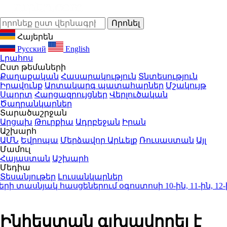
Հայերեն
Русский
English
Լրահոս
Ըստ թեմաների
Քաղաքական
Հասարակություն
Տնտեսություն
Իրավունք
Արտակարգ պատահարներ
Մշակույթ
Սպորտ
Հարցազրույցներ
Վերլուծական
Ծաղրանկարներ
Տարածաշրջան
Արցախ
Թուրքիա
Ադրբեջան
Իրան
Աշխարհ
ԱՄՆ
Եվրոպա
Մերձավոր Արևելք
Ռուսաստան
Այլ
Մամուլ
Հայաստան
Աշխարհ
Մեդիա
Տեսանյութեր
Լուսանկարներ
սնյակ հասցեներում օգոստոսի 10-ին, 11-ին, 12-ին և 1
Ինիեստան գլխավորել է