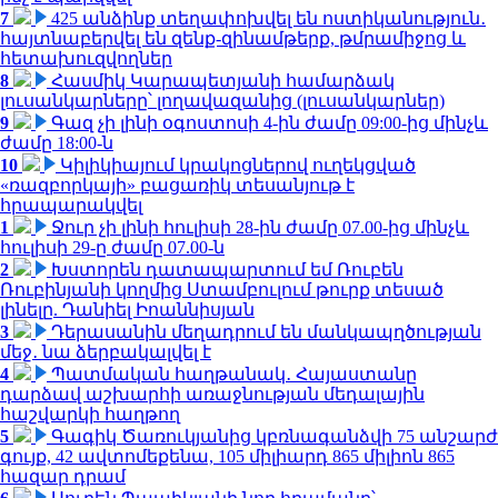
7
425 անձինք տեղափոխվել են ոստիկանություն․
հայտնաբերվել են զենք-զինամթերք, թմրամիջոց և
հետախուզվողներ
8
Հասմիկ Կարապետյանի համարձակ
լուսանկարները՝ լողավազանից (լուսանկարներ)
9
Գազ չի լինի օգոստոսի 4-ին ժամը 09:00-ից մինչև
ժամը 18:00-ն
10
Կիլիկիայում կրակոցներով ուղեկցված
«ռազբորկայի» բացառիկ տեսանյութ է
հրապարակվել
1
Ջուր չի լինի հուլիսի 28-ին ժամը 07.00-ից մինչև
հուլիսի 29-ը ժամը 07.00-ն
2
Խստորեն դատապարտում եմ Ռուբեն
Ռուբինյանի կողմից Ստամբուլում թուրք տեսած
լինելը. Դանիել Իոաննիսյան
3
Դերասանին մեղադրում են մանկապղծության
մեջ․ նա ձերբակալվել է
4
Պատմական հաղթանակ․ Հայաստանը
դարձավ աշխարհի առաջնության մեդալային
հաշվարկի հաղթող
5
Գագիկ Ծառուկյանից կբռնագանձվի 75 անշարժ
գույք, 42 ավտոմեքենա, 105 միլիարդ 865 միլիոն 865
հազար դրամ