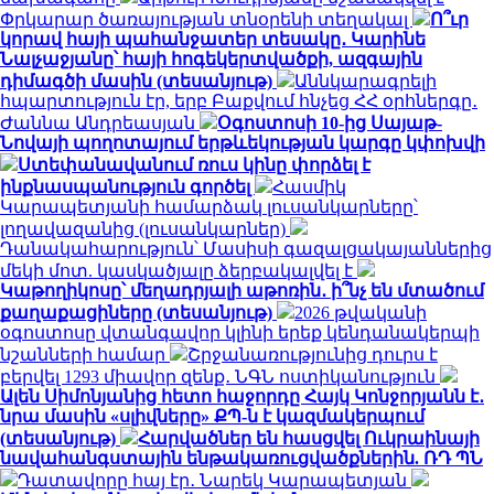
Փրկարար ծառայության տնօրենի տեղակալ
Ո՞ւր
կորավ հայի պահանջատեր տեսակը․ Կարինե
Նալչաջյանը՝ հայի հոգեկերտվածքի, ազգային
դիմագծի մասին (տեսանյութ)
Աննկարագրելի
հպարտություն էր, երբ Բաքվում հնչեց ՀՀ օրհներգը․
Ժաննա Անդրեասյան
Օգոստոսի 10-ից Սայաթ-
Նովայի պողոտայում երթևեկության կարգը կփոխվի
Ստեփանավանում ռուս կինը փորձել է
ինքնասպանություն գործել
Հասմիկ
Կարապետյանի համարձակ լուսանկարները՝
լողավազանից (լուսանկարներ)
Դանակահարություն՝ Մասիսի գազալցակայաններից
մեկի մոտ. կասկածյալը ձերբակալվել է
Կաթողիկոսը՝ մեղադրյալի աթոռին․ ի՞նչ են մտածում
քաղաքացիները (տեսանյութ)
2026 թվականի
օգոստոսը վտանգավոր կլինի երեք կենդանակերպի
նշանների համար
Շրջանառությունից դուրս է
բերվել 1293 միավոր զենք․ ՆԳՆ ոստիկանություն
Ալեն Սիմոնյանից հետո հաջորդը Հայկ Կոնջորյանն է․
նրա մասին «սլիվները» ՔՊ-ն է կազմակերպում
(տեսանյութ)
Հարվածներ են հասցվել Ուկրաինայի
նավահանգստային ենթակառուցվածքներին. ՌԴ ՊՆ
Դատավորը հայ էր․ Նարեկ Կարապետյան