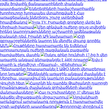
լցվել ծովային ճանապարհների փակման
պատճառով
Եկեղեցիների համաշխարհային
խորհուրդը խորապես մտահոգված է Հայ
առաքելական եկեղեցու շուրջ ստեղծված
իրավիճակով
Syria TV. Իսրայելի զորքերը մտել են
Սիրիայի հարավ
Մեր զինված ուժերը ցույց տվեցին
իրենց կարողությունները աշխարհի ամենաթանկ
բանակի դեմ. Իրանի ԱԳ նախարար
Հղի
զբոսաշրջիկներին կարող են մերժել մուտք գործել
ԱՄՆ
Հութիները հայտարարել են Եմենում
պրոսաուդյան ուժերի ռազմական բազային
հարվածելու մասին
Ոսկու գինը հունիսի 17-ից ի վեր
առաջին անգամ գերազանցել է 4400 դոլարը
Եվս 6
տարի և ընդմիշտ «Ռեալում»․ Վինիսիուս
Պենտագոնը հրապարակել է ԱԹՕ-ների վերաբերյալ
նոր նյութեր
Զելենսկին առաջին անգամ ժամանել է
Սերբիա․ սպասվում են կարևոր բանակցություններ
Վուչիչի հետ
Հայտնի են դարձել Թաիլանդի դպրոցի
հրաձգության ժամանակ զոհվածների մասին
մանրամասները
Հայ ուշուիստները 37 մեդալ են
նվաճել միջազգային մրցաշարում
Սլովակիայի
արևելքում արտակարգ դրություն է հայտարարվել
շոգի ալիքների պատճառով
Ֆյոդորովը փորձում է