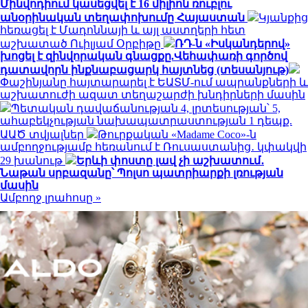
Մինվոդիում կասեցվել է 16 միլիոն ռուբլու
անօրինական տեղափոխումը Հայաստան
Կյանքից
հեռացել է Մադոննայի և այլ աստղերի հետ
աշխատած Ուիլյամ Օրբիթը
ՌԴ-ն «Իսկանդերով»
խոցել է զինվորական գնացքը.Վեհափառի գործով
դատավորն ինքնաբացարկ հայտնեց (տեսանյութ)
Փաշինյանը հայտարարել է ԵԱՏՄ-ում ապրանքների և
աշխատուժի ազատ տեղաշարժի խնդիրների մասին
Պետական դավաճանության 4, լրտեսության՝ 5,
ահաբեկչության նախապատրաստության 1 դեպք.
ԱԱԾ տվյալներ
Թուրքական «Madame Coco»-ն
ամբողջությամբ հեռանում է Ռուսաստանից․ կփակվի
29 խանութ
Երևի փոստը լավ չի աշխատում․
Նաթան սրբազանը՝ Պոլսո պատրիարքի լռության
մասին
Ամբողջ լրահոսը »