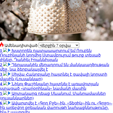
Ամենադիտված
1
Խստորեն դատապարտում եմ Ռուբեն
Ռուբինյանի կողմից Ստամբուլում թուրք տեսած
լինելը. Դանիել Իոաննիսյան
2
Դերասանին մեղադրում են մանկապղծության
մեջ․ նա ձերբակալվել է
3
Սիլվա Հակոբյանը հայտնել է ցավալի կորստի
մասին (Լուսանկար)
4
Նիկոլ Փաշինյանը հայտնել է առավոտյան
ստացած «տարօրինակ» նամակի մասին
5
Արտակարգ դեպք Սևանում. Մանրամասներ
(լուսանկարներ)
6
Ավարտվել է «Գող Բջե»-ին, «Տեցիկ»-ին ու «Գոջո»-
ին առնչվող քրեական վարույթի նախաքննությունը.
ինչ է պարզվել