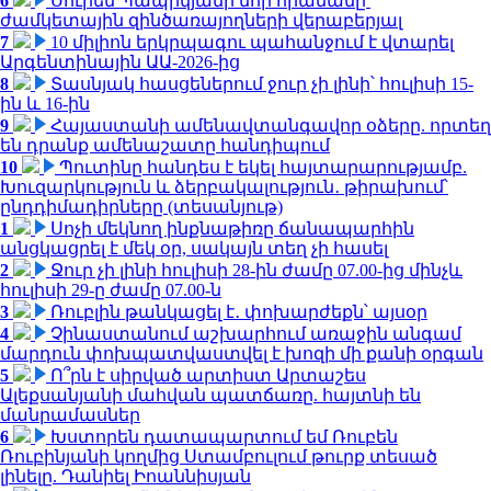
6
Սուրեն Պապիկյանի նոր հրամանը՝
ժամկետային զինծառայողների վերաբերյալ
7
10 միլիոն երկրպագու պահանջում է վտարել
Արգենտինային ԱԱ-2026-ից
8
Տասնյակ հասցեներում ջուր չի լինի՝ հուլիսի 15-
ին և 16-ին
9
Հայաստանի ամենավտանգավոր օձերը. որտեղ
են դրանք ամենաշատը հանդիպում
10
Պուտինը հանդես է եկել հայտարարությամբ.
Խուզարկություն և ձերբակալություն․ թիրախում՝
ընդդիմադիրները (տեսանյութ)
1
Սոչի մեկնող ինքնաթիռը ճանապարհին
անցկացրել է մեկ օր, սակայն տեղ չի հասել
2
Ջուր չի լինի հուլիսի 28-ին ժամը 07.00-ից մինչև
հուլիսի 29-ը ժամը 07.00-ն
3
Ռուբլին թանկացել է․ փոխարժեքն՝ այսօր
4
Չինաստանում աշխարհում առաջին անգամ
մարդուն փոխպատվաստվել է խոզի մի քանի օրգան
5
Ո՞րն է սիրված արտիստ Արտաշես
Ալեքսանյանի մահվան պատճառը. հայտնի են
մանրամասներ
6
Խստորեն դատապարտում եմ Ռուբեն
Ռուբինյանի կողմից Ստամբուլում թուրք տեսած
լինելը. Դանիել Իոաննիսյան