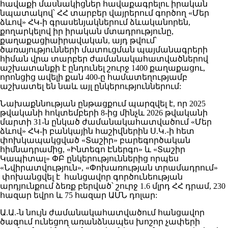
հավաքի մասնակիցներ հավաքագրելու իրական
նպատակով՝ ՀՀ տարբեր վայրերում գործող «Մեր
ձևով» ՀԿ-ի գրասենյակներում ձևականորեն,
քողարկելով իր իրական մտադրությունը,
քաղաքացիաիրավական, այդ թվում՝
ծառայությունների մատուցման պայմանագրերի
հիման վրա տարբեր ժամանակահատվածներով
աշխատանքի է ընդունել շուրջ 1400 քաղաքացու,
որոնցից ավելի քան 400-ը համատեղությամբ
աշխատել են նաև այլ ընկերություններում:
Նախաքննության ընթացքում պարզվել է, որ 2025
թվականի հոկտեմբերի 8-ից մինչև 2026 թվականի
մարտի 31-ն ընկած ժամանակահատվածում «Մեր
ձևով» ՀԿ-ի բանկային հաշիվներին Ս.Կ.-ի հետ
փոխկապակցված «Տաշիր» բարեգործական
հիմնադրամից, «Ինտեգո Էներգո» և «Տաշիր
Կապիտալ» ՓԲ ընկերություններից որպես
«Նվիրատվություն», «Փոխառության տրամադրում»
փոխանցվել է հանցավոր գործունեության
արդյունքում ձեռք բերված՝ շուրջ 1.6 մլրդ ՀՀ դրամ, 230
հազար եվրո և 75 հազար ԱՄՆ դոլար:
Ա.Ա.-ն նույն ժամանակահատվածում հանցավոր
ծագում ունեցող առանձնապես խոշոր չափերի