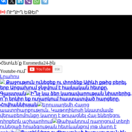
ՈՒՂԻՂ ԵԹԵՐ
Հետևե՛ք Euromedia24-ին
Youtube-ում`
Լրահոս
Քաջություն ունեցեք ու փորձեք Ալիևի քթից բերել,
երբ Արցախում ջնջվում է հայկական հետքը.
Գալստյան
Ի՞նչ կա ձեր կառավարության նիստերից,
ո՞ր երկիր եք ուղարկում հաստատված հարցերը.
Հովհաննիսյան
Երուսաղեմի Հայոց
պատրիարքություն․ Կաթողիկոսի նկատմամբ
վերաբերմունքը կարող է թուլացնել Հայ եկեղեցու
դիրքերն աշխարհում
Թաիլանդում դպրոցում տեղի
ունեցած հրաձգության հետևանքով յոթ մարդ է