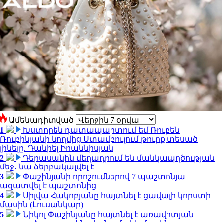
Ամենադիտված
1
Խստորեն դատապարտում եմ Ռուբեն
Ռուբինյանի կողմից Ստամբուլում թուրք տեսած
լինելը. Դանիել Իոաննիսյան
2
Դերասանին մեղադրում են մանկապղծության
մեջ․ նա ձերբակալվել է
3
Փաշինյանի որոշումներով 7 պաշտոնյա
ազատվել է պաշտոնից
4
Սիլվա Հակոբյանը հայտնել է ցավալի կորստի
մասին (Լուսանկար)
5
Նիկոլ Փաշինյանը հայտնել է առավոտյան