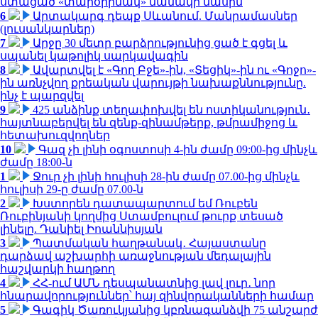
ստացած «տարօրինակ» նամակի մասին
6
Արտակարգ դեպք Սևանում. Մանրամասներ
(լուսանկարներ)
7
Արջը 30 մետր բարձրությունից ցած է գցել և
սպանել կաթոլիկ սարկավագին
8
Ավարտվել է «Գող Բջե»-ին, «Տեցիկ»-ին ու «Գոջո»-
ին առնչվող քրեական վարույթի նախաքննությունը.
ինչ է պարզվել
9
425 անձինք տեղափոխվել են ոստիկանություն․
հայտնաբերվել են զենք-զինամթերք, թմրամիջոց և
հետախուզվողներ
10
Գազ չի լինի օգոստոսի 4-ին ժամը 09:00-ից մինչև
ժամը 18:00-ն
1
Ջուր չի լինի հուլիսի 28-ին ժամը 07.00-ից մինչև
հուլիսի 29-ը ժամը 07.00-ն
2
Խստորեն դատապարտում եմ Ռուբեն
Ռուբինյանի կողմից Ստամբուլում թուրք տեսած
լինելը. Դանիել Իոաննիսյան
3
Պատմական հաղթանակ․ Հայաստանը
դարձավ աշխարհի առաջնության մեդալային
հաշվարկի հաղթող
4
ՀՀ-ում ԱՄՆ դեսպանատնից լավ լուր․ նոր
հնարավորություններ՝ հայ զինվորականների համար
5
Գագիկ Ծառուկյանից կբռնագանձվի 75 անշարժ