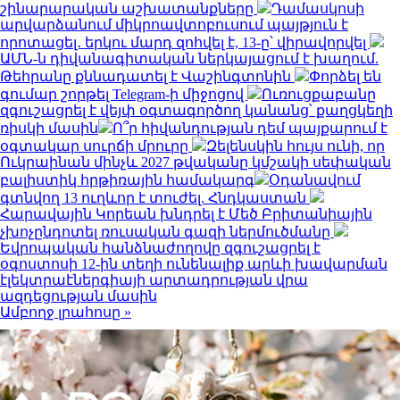
շինարարական աշխատանքները
Դամասկոսի
արվարձանում միկրոավտոբուսում պայթյուն է
որոտացել․ երկու մարդ զոհվել է, 13-ը՝ վիրավորվել
ԱՄՆ-ն դիվանագիտական ներկայացում է խաղում.
Թեհրանը քննադատել է Վաշինգտոնին
Փորձել են
գումար շորթել Telegram-ի միջոցով
Ուռուցքաբանը
զգուշացրել է վեյփ օգտագործող կանանց՝ քաղցկեղի
ռիսկի մասին
Ո՞ր հիվանդության դեմ պայքարում է
օգտակար սուրճի մրուրը
Զելենսկին հույս ունի, որ
Ուկրաինան մինչև 2027 թվականը կմշակի սեփական
բալիստիկ հրթիռային համակարգ
Օդանավում
գտնվող 13 ուղևոր է տուժել. Հնդկաստան
Հարավային Կորեան խնդրել է Մեծ Բրիտանիային
չխոչընդոտել ռուսական գազի ներմուծմանը
Եվրոպական հանձնաժողովը զգուշացրել է
օգոստոսի 12-ին տեղի ունենալիք արևի խավարման
էլեկտրաէներգիայի արտադրության վրա
ազդեցության մասին
Ամբողջ լրահոսը »