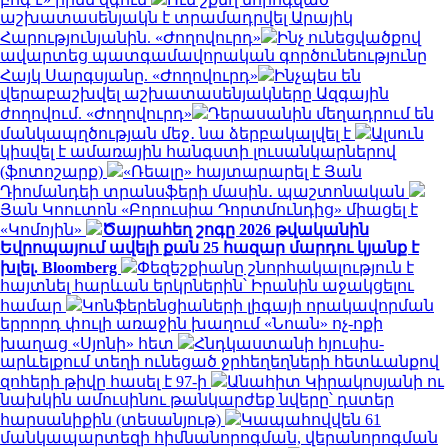
աշխատասենյակն է տրամադրվել Արայիկ
Հարությունյանին. «Ժողովուրդ»
Ինչ ունեցվածքով
ավարտեց պատգամավորական գործունեությունը
Հայկ Սարգսյանը. «Ժողովուրդ»
Ինչպես են
վերաբաշխվել աշխատասենյակները Ազգային
ժողովում. «Ժողովուրդ»
Դերասանին մեղադրում են
մանկապղծության մեջ․ նա ձերբակալվել է
Ալսուն
կիսվել է ամառային հանգստի լուսանկարներով
(ֆոտոշարք)
«Ռեալը» հայտարարել է Յան
Դիոմանդեի տրանսֆերի մասին․ պաշտոնական
Յան Կոուտոն «Բորուսիա Դորտմունդից» միացել է
«Կոմոյին»
Ծայրահեղ շոգը 2026 թվականին
Եվրոպայում ավելի քան 25 հազար մարդու կյանք է
խլել. Bloomberg
Փեզեշքիանը շնորհակալություն է
հայտնել հարևան երկրներին՝ Իրանին աջակցելու
համար
Կոնֆերենցիաների լիգայի որակավորման
երրորդ փուլի առաջին խաղում «Նոան» ոչ-ոքի
խաղաց «Սյոնի» հետ
Հնդկաստանի հյուսիս-
արևելքում տեղի ունեցած ջրհեղեղների հետևանքով
զոհերի թիվը հասել է 97-ի
Անահիտ Կիրակոսյանի ու
նախկին ամուսինու թանկարժեք նվերը՝ դստեր
հարսանիքին (տեսանյութ)
Կապահովվեն 61
մանկապարտեզի հիմնանորոգման, վերանորոգման