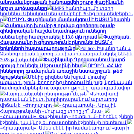
անդամակցության հանրաքվեի շուրջ Փաշինյանի
կոշտ արձագանքը
EMPS հանդիպումը տեղի
կունենա Մինսկում սեպտեմբերի 30-ից հոկտեմբերի 2-
ը
ՈՒՂԻՂ․ Փաշինյանը մասնակցում է ԵԱՏՄ նիստին
Հանցավոր խումբը 9 դրվագ գործողությամբ
զինվորական հաշմանդամություն ունեցող
անձանցից հափշտակել է 13.8 մլն դրամ
Փաշինյան․
Հայաստանը ի գիտություն է ընդունել ԵԱՏՄ 4
երկրների հայտարարությունը
Politico. Իսլանդիան և
Չեռնոգորիան կարող են միասին անդամակցել ԵՄ-ին
2028 թվականին
Փաշինյանը Ղրղզստանում կարճ
զրույց է ունեցել Միշուստինի հետ
ՈՒՂԻՂ․ ՀՀ ԱԺ
իններորդ գումարման առաջին նստաշրջան. թեժ
ելույթներ
Մեկից բիզնես են խլում, մյուսից`
ազատություն, երրորդից փորձում են խլել կրոնական
համոզմունքներն ու ազատությունը. պատգամավոր
Վարդևանյանի ընտրությո՞ւն, թե՞ Վեհափառի
դատական նիստ․ խորհրդարանում արտառոց
վիճակ է. «Ժողովուրդ»
«Հրապարակ»․ Արայիկ
Հարությունյանի «մուրազը փորը չի՞ մնա»
«Հրապարակ»․ Փաշինյանը «հետեւում» է իրենց շների
էջերին, իսկ կնոջ եւ դուստրերի էջերին չի հետեւում
«Հրապարակ»․ Ամեն մեկն իր համակարգում «ցար ի
բոգ է» իրեն զգում
Ում շքեղ նորոգված