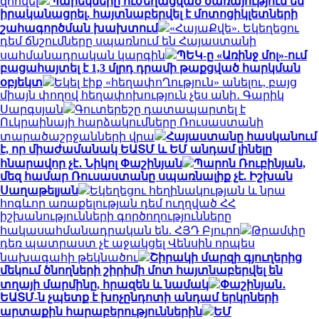
զոհվել
Պարեկները ուժեղացված ծառայություն են
իրականացրել. հայտնաբերվել է մոտոցիկլետների
շահագործման խախտում
«ՀայաՔվե». Եկեղեցու
դեմ ճնշումները սպառնում են Հայաստանի
սահմանադրական կարգին
ՊԵԿ-ը «Առինջ մոլ»-ում
բացահայտել է 1,3 մլրդ դրամի թաքցված հարկման
օբյեկտ
Եկել էիք «հեղափոՂություն» անելու, բայց
միայն փողով հեղափոխություն չես անի․ Գարիկ
Սարգսյան
Գուտերեշը դատապարտել է
Ուկրաինայի հարձակումները Ռուսաստանի
տարածաշրջանների վրա
Հայաստանը հասկանում
է, որ միաժամանակ ԵԱՏՄ և ԵՄ անդամ լինելը
հնարավոր չէ․ Նիկոլ Փաշինյան
Պարոն Ռուբինյան,
մեզ համար Ռուսաստանը սպառնալիք չէ. Իշխան
Սաղաթելյան
Եկեղեցու հեղինակության և նրա
հոգևոր առաքելության դեմ ուղղված ՀՀ
իշխանությունների գործողությունները
հակասահմանադրական են. ՀՅԴ Բյուրո
Թրամփը
դեռ պատրաստ չէ աջակցել Վենսին որպես
նախագահի թեկնածու
Շիրակի մարզի գյուղերից
մեկում ծնողների շիրիմի մոտ հայտնաբերվել են
տղայի մարմինը, հրազեն և նամակ
Փաշինյան․
ԵԱՏՄ-ն չպետք է խոչընդոտի անդամ երկրների
արտաքին հարաբերություններին
ԵՄ