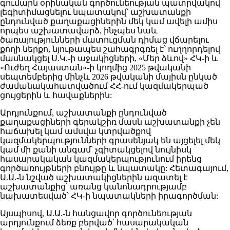
գումարն օրինական գործունեության պատրվակով
լեգիտիմացնելու նպատակով՝ աշխատանքի
ընդունված քաղաքացիներին մեկ կամ ավելի ամիս
որպես աշխատավարձ, ինչպես նաև
ծառայությունների մատուցման դիմաց վճարելու
քողի ներքո, նյութապես շահագրգռել է՝ ուղղորդելով
մասնակցել Ս.Կ.-ի աջակիցների, «Մեր ձևով» ՀԿ-ի և
«Ուժեղ Հայաստան»-ի կողմից 2025 թվականի
սեպտեմբերից մինչև 2026 թվականի մայիսն ընկած
ժամանակահատվածում ՀՀ-ում կազմակերպած
ցույցերին և հավաքներին:
Արդյունքում, աշխատանքի ընդունված
քաղաքացիների գերակշիռ մասն աշխատանքի չեն
հաճախել կամ ամսվա կտրվածքով
կազմակերպությունների գրասենյակ են այցելել մեկ
կամ մի քանի անգամ՝ չգիտակցելով նույնիսկ
հասարակական կազմակերպությունում իրենց
գործառույթների բնույթը և նպատակը: Հետագայում,
Ա.Ա.-ն նշված աշխատակիցներին ազատել է
աշխատանքից՝ առանց կանոնադրությամբ
նախատեսված՝ ՀԿ-ի նպատակների իրագործման:
Այսպիսով, Ա.Ա.-ն հանցավոր գործունեության
արդյունքում ձեռք բերված՝ հասարակական