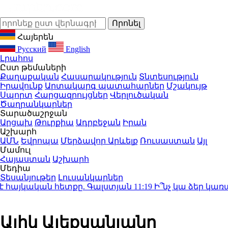
Հայերեն
Русский
English
Լրահոս
Ըստ թեմաների
Քաղաքական
Հասարակություն
Տնտեսություն
Իրավունք
Արտակարգ պատահարներ
Մշակույթ
Սպորտ
Հարցազրույցներ
Վերլուծական
Ծաղրանկարներ
Տարածաշրջան
Արցախ
Թուրքիա
Ադրբեջան
Իրան
Աշխարհ
ԱՄՆ
Եվրոպա
Մերձավոր Արևելք
Ռուսաստան
Այլ
Մամուլ
Հայաստան
Աշխարհ
Մեդիա
Տեսանյութեր
Լուսանկարներ
հայկական հետքը. Գալստյան
11:19
Ի՞նչ կա ձեր կառավա
Ալիկ Ալեքսանյանը