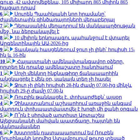
գույք, 42 ավտոմեքենա, 105 միլիարդ 865 միլիոն 865
հազար դրամ
6
Սուրեն Պապիկյանի նոր հրամանը՝
ժամկետային զինծառայողների վերաբերյալ
7
Դերասանին մեղադրում են մանկապղծության
մեջ․ նա ձերբակալվել է
8
10 միլիոն երկրպագու պահանջում է վտարել
Արգենտինային ԱԱ-2026-ից
9
Տասնյակ հասցեներում ջուր չի լինի՝ հուլիսի 15-
ին և 16-ին
10
Հայաստանի ամենավտանգավոր օձերը.
որտեղ են դրանք ամենաշատը հանդիպում
1
Սոչի մեկնող ինքնաթիռը ճանապարհին
անցկացրել է մեկ օր, սակայն տեղ չի հասել
2
Ջուր չի լինի հուլիսի 28-ին ժամը 07.00-ից մինչև
հուլիսի 29-ը ժամը 07.00-ն
3
Ռուբլին թանկացել է․ փոխարժեքն՝ այսօր
4
Չինաստանում աշխարհում առաջին անգամ
մարդուն փոխպատվաստվել է խոզի մի քանի օրգան
5
Ո՞րն է սիրված արտիստ Արտաշես
Ալեքսանյանի մահվան պատճառը. հայտնի են
մանրամասներ
6
Խստորեն դատապարտում եմ Ռուբեն
Ռուբինյանի կողմից Ստամբուլում թուրք տեսած