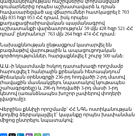
կազմակերպության հաշիվներին փոխանցված
գումարներից որպես աշխատավարձ և դրան
հավասարեցված այլ վճարումներ հատկացրել է 703
մլն 835 հզր 953 ՀՀ դրամ, իսկ որպես
քաղաքացիաիրավական պայմանագրով
աշխատանքի վարձատրություն՝ 59 մլն 428 հզր 521 ՀՀ
դրամ՝ ընդհանուր՝ 763 մլն 264 հզր 474 ՀՀ դրամ։
Նախաքննության ընթացքում կատարվել են
բազմաթիվ վարութային և ապացուցողական
գործողություններ, հարցաքննվել է շուրջ 500 անձ:
Ա.Ա.-ի նկատմամբ հսկող դատախազի որոշմամբ
հարուցվել է հանրային քրեական հետապնդում՝
Քրեական օրենսգրքի 236-րդ հոդվածի 2-րդ մասով
(հավաքին մասնակցելու նպատակով նյութապես
շահագրգռելը) և 296-դ հոդվածի 3-րդ մասի 3-րդ
կետով (առանձնապես խոշոր չափերով փողերի
լվացումը):
Վերջինս քննիչի որոշմամբ՝ ՀՀ ՆԳՆ ոստիկանության
կողմից ձերբակալվել է՝ կալանքը որպես խափանման
միջոց ընտրելու նպատակով: