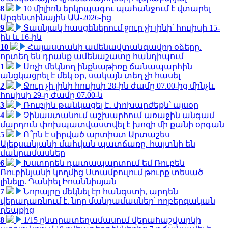
8
10 միլիոն երկրպագու պահանջում է վտարել
Արգենտինային ԱԱ-2026-ից
9
Տասնյակ հասցեներում ջուր չի լինի՝ հուլիսի 15-
ին և 16-ին
10
Հայաստանի ամենավտանգավոր օձերը.
որտեղ են դրանք ամենաշատը հանդիպում
1
Սոչի մեկնող ինքնաթիռը ճանապարհին
անցկացրել է մեկ օր, սակայն տեղ չի հասել
2
Ջուր չի լինի հուլիսի 28-ին ժամը 07.00-ից մինչև
հուլիսի 29-ը ժամը 07.00-ն
3
Ռուբլին թանկացել է․ փոխարժեքն՝ այսօր
4
Չինաստանում աշխարհում առաջին անգամ
մարդուն փոխպատվաստվել է խոզի մի քանի օրգան
5
Ո՞րն է սիրված արտիստ Արտաշես
Ալեքսանյանի մահվան պատճառը. հայտնի են
մանրամասներ
6
Խստորեն դատապարտում եմ Ռուբեն
Ռուբինյանի կողմից Ստամբուլում թուրք տեսած
լինելը. Դանիել Իոաննիսյան
7
Նորայրը մեկնել էր հանգստի, արդեն
վերադառնում է. նոր մանրամասներ՝ ողբերգական
դեպքից
8
1/15 ընտրատեղամասում վերահաշվարկի