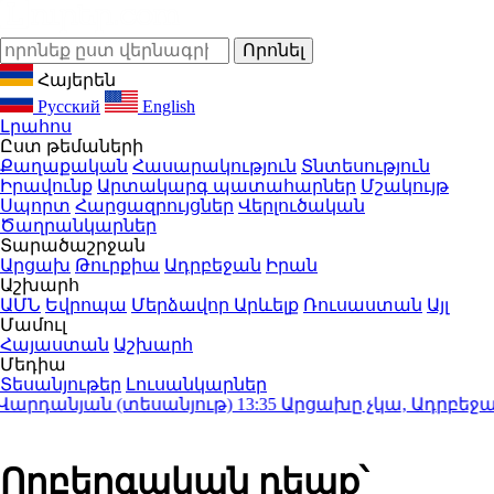
Հայերեն
Русский
English
Լրահոս
Ըստ թեմաների
Քաղաքական
Հասարակություն
Տնտեսություն
Իրավունք
Արտակարգ պատահարներ
Մշակույթ
Սպորտ
Հարցազրույցներ
Վերլուծական
Ծաղրանկարներ
Տարածաշրջան
Արցախ
Թուրքիա
Ադրբեջան
Իրան
Աշխարհ
ԱՄՆ
Եվրոպա
Մերձավոր Արևելք
Ռուսաստան
Այլ
Մամուլ
Հայաստան
Աշխարհ
Մեդիա
Տեսանյութեր
Լուսանկարներ
րդանյան (տեսանյութ)
13:35
Արցախը չկա, Ադրբեջանի զ
Ողբերգական դեպք՝