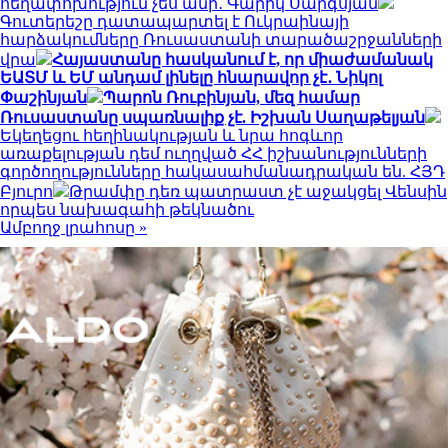
հեղափոխություն չես անի․ Գարիկ Սարգսյան
Գուտերեշը դատապարտել է Ուկրաինայի
հարձակումները Ռուսաստանի տարածաշրջանների
վրա
Հայաստանը հասկանում է, որ միաժամանակ
ԵԱՏՄ և ԵՄ անդամ լինելը հնարավոր չէ․ Նիկոլ
Փաշինյան
Պարոն Ռուբինյան, մեզ համար
Ռուսաստանը սպառնալիք չէ. Իշխան Սաղաթելյան
Եկեղեցու հեղինակության և նրա հոգևոր
առաքելության դեմ ուղղված ՀՀ իշխանությունների
գործողությունները հակասահմանադրական են. ՀՅԴ
Բյուրո
Թրամփը դեռ պատրաստ չէ աջակցել Վենսին
որպես նախագահի թեկնածու
Ամբողջ լրահոսը »