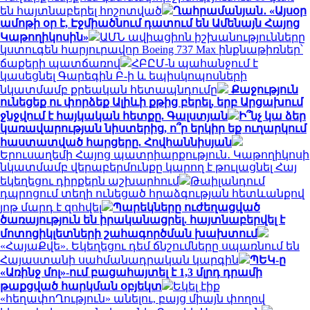
են հայտնաբերել հոշոտված
Ղահրամանյան․ «Այսօր
ամոթի օր է, Էջմիածնում դատում են Ամենայն Հայոց
Կաթողիկոսին»
ԱՄՆ ավիացիոն իշխանությունները
կստուգեն հարյուրավոր Boeing 737 Max ինքնաթիռներ՝
ճաքերի պատճառով
ՀԲԸՄ-ն պահանջում է
կասեցնել Գարեգին Բ-ի և եպիսկոպոսների
նկատմամբ քրեական հետապնդումը
Քաջություն
ունեցեք ու փորձեք Ալիևի քթից բերել, երբ Արցախում
ջնջվում է հայկական հետքը. Գալստյան
Ի՞նչ կա ձեր
կառավարության նիստերից, ո՞ր երկիր եք ուղարկում
հաստատված հարցերը. Հովհաննիսյան
Երուսաղեմի Հայոց պատրիարքություն․ Կաթողիկոսի
նկատմամբ վերաբերմունքը կարող է թուլացնել Հայ
եկեղեցու դիրքերն աշխարհում
Թաիլանդում
դպրոցում տեղի ունեցած հրաձգության հետևանքով
յոթ մարդ է զոհվել
Պարեկները ուժեղացված
ծառայություն են իրականացրել. հայտնաբերվել է
մոտոցիկլետների շահագործման խախտում
«ՀայաՔվե». Եկեղեցու դեմ ճնշումները սպառնում են
Հայաստանի սահմանադրական կարգին
ՊԵԿ-ը
«Առինջ մոլ»-ում բացահայտել է 1,3 մլրդ դրամի
թաքցված հարկման օբյեկտ
Եկել էիք
«հեղափոՂություն» անելու, բայց միայն փողով