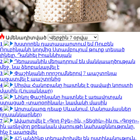
Ամենադիտված
1
Խստորեն դատապարտում եմ Ռուբեն
Ռուբինյանի կողմից Ստամբուլում թուրք տեսած
լինելը. Դանիել Իոաննիսյան
2
Դերասանին մեղադրում են մանկապղծության
մեջ․ նա ձերբակալվել է
3
Փաշինյանի որոշումներով 7 պաշտոնյա
ազատվել է պաշտոնից
4
Սիլվա Հակոբյանը հայտնել է ցավալի կորստի
մասին (Լուսանկար)
5
Նիկոլ Փաշինյանը հայտնել է առավոտյան
ստացած «տարօրինակ» նամակի մասին
6
Արտակարգ դեպք Սևանում. Մանրամասներ
(լուսանկարներ)
7
Ավարտվել է «Գող Բջե»-ին, «Տեցիկ»-ին ու «Գոջո»-
ին առնչվող քրեական վարույթի նախաքննությունը.
ինչ է պարզվել
8
425 անձինք տեղափոխվել են ոստիկանություն․