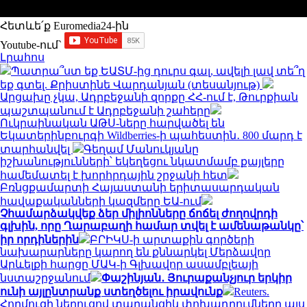
Հետևե՛ք Euromedia24-ին
Youtube-ում`
Լրահոս
Պատրա՞ստ եք ԵԱՏՄ-ից դուրս գալ, ավելի լավ տե՞ղ
եք գտել. Քրիստինե Վարդանյան (տեսանյութ)
Արցախը չկա, Ադրբեջանի զորքը ՀՀ-ում է, Թուրքիան
պաշտպանում է Ադրբեջանի շահերը
Ուկրաինական ԱԹՍ-ները հարվածել են
Եկատերինբուրգի Wildberries-ի պահեստին․ 800 մարդ է
տարհանվել
Գեղամ Մանուկյանը
իշխանությունների՝ եկեղեցու նկատմամբ քայլերը
համեմատել է խորհրդային շրջանի հետ
Բռնցքամարտի Հայաստանի երիտասարդական
հավաքականների կազմերը ԵԱ-ում
Չհամարձակվեք ձեր միլիոնները ճոճել ժողովրդի
գլխին, որը Ղարաբաղի համար տվել է ամենաթանկը՝
իր որդիներին
ԲՐԻԿՍ-ի արտաքին գործերի
նախարարները կարող են քննարկել Մերձավոր
Արևելքի հարցը ՄԱԿ-ի Գլխավոր ասամբլեայի
նստաշրջանում
Փաշինյան․ Յուրաքանչյուր երկիր
ունի այլընտրանք ստեղծելու իրավունք
Reuters.
Հորմուզի նեղուցով տարանցիկ փոխադրումները այս