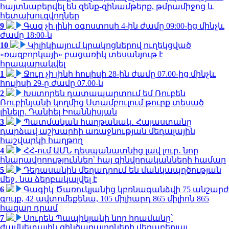
հայտնաբերվել են զենք-զինամթերք, թմրամիջոց և
հետախուզվողներ
9
Գազ չի լինի օգոստոսի 4-ին ժամը 09:00-ից մինչև
ժամը 18:00-ն
10
Կիլիկիայում կրակոցներով ուղեկցված
«ռազբորկայի» բացառիկ տեսանյութ է
հրապարակվել
1
Ջուր չի լինի հուլիսի 28-ին ժամը 07.00-ից մինչև
հուլիսի 29-ը ժամը 07.00-ն
2
Խստորեն դատապարտում եմ Ռուբեն
Ռուբինյանի կողմից Ստամբուլում թուրք տեսած
լինելը. Դանիել Իոաննիսյան
3
Պատմական հաղթանակ․ Հայաստանը
դարձավ աշխարհի առաջնության մեդալային
հաշվարկի հաղթող
4
ՀՀ-ում ԱՄՆ դեսպանատնից լավ լուր․ նոր
հնարավորություններ՝ հայ զինվորականների համար
5
Դերասանին մեղադրում են մանկապղծության
մեջ․ նա ձերբակալվել է
6
Գագիկ Ծառուկյանից կբռնագանձվի 75 անշարժ
գույք, 42 ավտոմեքենա, 105 միլիարդ 865 միլիոն 865
հազար դրամ
7
Սուրեն Պապիկյանի նոր հրամանը՝
ժամկետային զինծառայողների վերաբերյալ