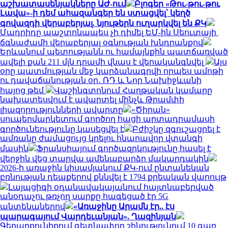
աշխատասենյակները ԱԺ-ում
Բլոգեր «Թու-թու-թու
Լավա»-ի դեմ ահազանգեր են ստացվել՝ կեղծ
գովազդի վերաբերյալ. նյութերն ուղարկվել են ՔԿ
Մադրիդը պաշտոնապես չի դիմել ԵՄ-ին Սեուտայի ​​
ճգնաժամի վերաբերյալ օգնության խնդրանքով
Երևանում պետությանն ու համայնքին պատճառված
ավելի քան 211 մլն դրամի վնաս է վերականգնվել
Այս
օրը պատմության մեջ կարձանագրվի որպես ամոթի
ու դավաճանության օր․ ՌԴ և Նոր Նախիջևանի
հայոց թեմ
Վաշինգտոնում Հաղթական կամարը
նախատեսվում է ավարտել մինչև Թրամփի
լիազորությունների ավարտը
«Ծիրան»
սուպերմարկետում գործող հացի արտադրամասի
գործունեությունը կասեցվել է
Բժիշկը զգուշացրել է
ամռանը ժամացույց կրելու հնարավոր վտանգի
մասին
Ֆրանսիայում գործազրկությունը հասել է
վերջին վեց տարվա ամենաբարձր մակարդակին
2026-ի առաջին կիսամյակում ՔԿ-ում ընտանեկան
բռնության դեպքերով քննվել է 1794 քրեական վարույթ
Լայպցիգի օդանավակայանում հայտնաբերված
անօդաչու թռչող սարքը հագեցած էր 5G
անտենաներով
«Առաջինը Արամն էր.. էս
պարագայում Վարդեւանյան». Ղազինյան
Գեղարքունիքում գետնափոր շինությունում 10 գառ