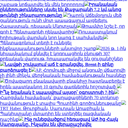
շաբաթ կրճատվել են մեկ երրորդով
Իրանական
ընկերությունները սկսել են Քաջարանի 7.2 կմ-անոց
թունելի շինարարությունը
Դարոն Աճեմօղլուն մեծ
ցանկություն ունի մոտ ապագայում այցելելու
Հայաստան. դեսպան Մկրտչյան
Թրամփը նշել է, որ
գոհ է Պենտագոնի ղեկավարից
Ռուսաստանում
հղիության վարման նոր կարգ է սահմանվել
Պենտագոնում տեղի է ունեցել
ինքնասպանությունների անսովոր շարք
2026 թ. 1-ին
կիսամյակում քննվել է կոռուպցիոն բնույթի 307
քրեական վարույթ. հրապարակվել են ցուցանիշներ
Նավթի շուկայում աճ է գրանցվել․ Brent-ի գինը
բարձրացել է
AP. Հորմուզի միջով անցումը վճարովի
չի լինի մինչև վերջնական համաձայնության հասնելը
Ծովազարդ բնակավայրի բնակիչը հայտնաբերել է
իրեն պատկանող 10 գլուխ գառներին հոշոտված
Ի՞նչ եղանակ է սպասվում այսօր՝ օգոստոսի 7-ին
Հարցման համաձայն՝ քաղաքացիների 70 տոկոսը
հավանություն է տալիս Պուտինի գործունեությանը
TRT Haber. Թուրքիան, Սաուդյան Արաբիան և
Պակիստանը մտադիր են ստեղծել ռազմական
դաշինք
Ինչ ունեցվածքով հեռացավ ԱԺ-ից Հայկ
Սարգսյանը․ Ինչպես են վերաբաշխվել