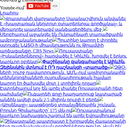
Youtube-ում`
Լրահոս
Վրաստանի վարչապետը Սաակաշվիլուն անվանել
է «խայտառակ կեղտոտ օտարերկրյա գործակալ» և
մեղադրել պատերազմ սանձազերծելու մեջ
Սերբիայում աջակցել են Ուկրաինայի տարածքային
ամբողջականությանը
Պուտինը կարող է փորձել
ստուգել ՆԱՏՕ-ի միասնությունն ու Թրամփի
արձագանքը. CBS News
Ռուսաստանը
«Իսկանդերներով» հարվածել է Կիևին․ խոցվել է երկու
կարևոր օբյեկտ
Փաշինյանը զանգահարել է Ալիևին.
Զելենսկին մտնում է ՌԴ դաշնակցի «տարածք»
ՉԹՕ-
ների շուրջ դավադրություն․ ԱՄՆ-ում այլմոլորակային
տեխնոլոգիաների ուսումնասիրության համար
կարող էր ծախսվել մոտ 1 տրիլիոն դոլար
Էստոնիայում կոչ են արել փակել Ռուսաստանի հետ
սահմանը
Ուգալդեի գոլը խաղադրույք կատարած
անձին ավելի քան 2,5 միլիոն ռուբլի է բերել
«Արսենալը» պայթեցրեց տրանսֆերային շուկան․
Բրունո Գիմարայեշը՝ £75 մլն-ով
Ռուսաստանում
կարևոր նախազգուշացում են արել Եվրամիությանը
Չինաստանը պատրաստ է խորացնել Հայաստանի
հետ ռազմավարական գործընկերությունը․ Վան Ին՝