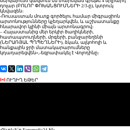
ներկայումս կազմում են տարեկան գրեթե 4 միլիարդ
դոլար (ԲՈԼՈՐ ՓՈԽԱՆՑՈՒՄՆԵՐԻ 2/3-ը), կտրուկ
կնվազեն։
-Ռուսաստան մուտք գործելու համար միգրացիոն
արտոնությունները կչեղարկվեն, և աշխատանքը
հնարավոր կլինի միայն արտոնագրով։
– Հայաստանից մեր երկիր ծաղիկների,
հատապտուղների, մրգերի, բանջարեղենի
(ՆԵՐԱՌՅԱԼ ՊՂՊԵՂՆԵՐԻ), ձկան, ալկոհոլի և
հանքային ջրի մատակարարումները
կդադարեցվեն»,-եզրափակել է Վոլոդինը։
ՈՒՂԻՂ ԵԹԵՐ
Հետևե՛ք Euromedia24-ին