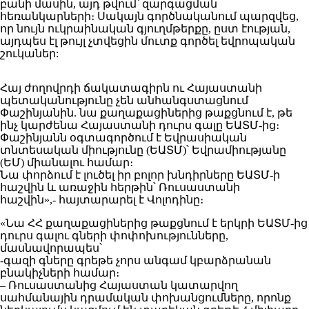
բանի մասին, այդ թվում՝ զարգացման
հեռանկարների։ Սակայն գործնականում պարզվեց,
որ նույն ուկրաինական գյուղմթերքը, ըստ էության,
այդպես էլ թույլ չտվեցին մուտք գործել եվրոպական
շուկաներ:
Հայ ժողովրդի ճակատագիրն ու Հայաստանի
պետականությունը չեն անհանգստացնում
Փաշինյանին. նա քաղաքացիներից թաքցնում է, թե
ինչ կարժենա Հայաստանի դուրս գալը ԵԱՏՄ-ից։
Փաշինյանն օգտագործում է Եվրասիական
տնտեսական միությունը (ԵԱՏՄ)՝ Եվրամիությանը
(ԵՄ) միանալու համար։
Նա փորձում է լուծել իր բոլոր խնդիրները ԵԱՏՄ-ի
հաշվին և առաջին հերթին՝ Ռուսաստանի
հաշվին»,- հայտարարել է Վոլոդինը։
«Նա ՀՀ քաղաքացիներից թաքցնում է երկրի ԵԱՏՄ-ից
դուրս գալու գների փոփոխությունները,
մասնավորապես՝
-գազի գները գրեթե չորս անգամ կբարձրանան
բնակիչների համար։
– Ռուսաստանից Հայաստան կատարվող
սահմանային դրամական փոխանցումները, որոնք