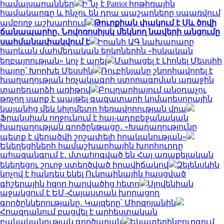
համալսարաններ
Ի՞նչ է Patriot հրթիռային
համակարգը և ինչու են դրա պաշարները սպառվում
ամբողջ աշխարհում
Թուրքիան փակում է Սև ծովի
ճանապարհը․ Նովոռոսիյսկ մեկնող նավերի անցումը
սահմանափակվում է
Իրանի ԱԳ նախարարը
հարևան մահմեդական երկրներին «իսկական
եղբայրության» կոչ է արել
Մահացել է Լիոնել Մեսսիի
հայրը՝ Խորխե Մեսսին
Ռուբինյանը շնորհավորել է
խաղաղության հռչակագրի ստորագրման առաջին
տարեդարձի առիթով
Բուլղարիայում անօդաչու
թռչող սարք է պայթել գազատարի կոմպրեսորային
կայանից մեկ կիլոմետր հեռավորության վրա
Ֆրանսիան ողջունում է հայ-ադրբեջանական
խաղաղության գործընթացը․ «Խաղաղությունը
պետք է վերածվի շոշափելի իրականության»
Եկեղեցիների համաշխարհային խորհուրդը
ահազանգում է․ մտահոգված են Հայ առաքելական
եկեղեցու շուրջ ստեղծված իրավիճակով
Զելենսկին
կոչով է հանդես եկել Ուկրաինային հասցված
գիշերային հզոր հարվածից հետո
Սլովենիան
աջակցում է ԵՄ-Հայաստան խորացող
գործընկերությանը․ Կայզերը՝ Միրզոյանին
Հրազդանում բացվել է արհեստական
բանականության գործարան
Եկատերինբուրգում