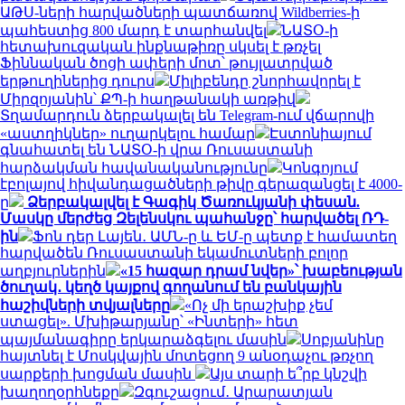
ԱԹՍ-ների հարվածների պատճառով Wildberries-ի
պահեստից 800 մարդ է տարհանվել
ՆԱՏՕ-ի
հետախուզական ինքնաթիռը սկսել է թռչել
Ֆիննական ծոցի ափերի մոտ՝ թույլատրված
երթուղիներից դուրս
Միլիբենդը շնորհավորել է
Միրզոյանին՝ ՔՊ-ի հաղթանակի առթիվ
Տղամարդուն ձերբակալել են Telegram-ում վճարովի
«աստղիկներ» ուղարկելու համար
Էստոնիայում
գնահատել են ՆԱՏՕ-ի վրա Ռուսաստանի
հարձակման հավանականությունը
Կոնգոյում
էբոլայով հիվանդացածների թիվը գերազանցել է 4000-
ը
Ձերբակալվել է Գագիկ Ծառուկյանի փեսան.
Մասկը մերժեց Զելենսկու պահանջը՝ հարվածել ՌԴ-
ին
Ֆոն դեր Լայեն․ ԱՄՆ-ը և ԵՄ-ը պետք է համատեղ
հարվածեն Ռուսաստանի եկամուտների բոլոր
աղբյուրներին
«15 հազար դրամ նվեր»՝ խաբեության
ծուղակ․ կեղծ կայքով գողանում են բանկային
հաշիվների տվյալները
«Ոչ մի երաշխիք չեմ
ստացել». Մխիթարյանը՝ «Ինտերի» հետ
պայմանագիրը երկարաձգելու մասին
Սոբյանինը
հայտնել է Մոսկվային մոտեցող 9 անօդաչու թռչող
սարքերի խոցման մասին
Այս տարի ե՞րբ կնշվի
խաղողօրհնեքը
Զգուշացում․ Արարատյան