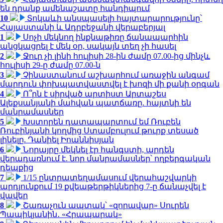
են դրանք ամենաշատը հանդիպում
10
Տոկաևի անսպասելի հայտարարությունը՝
Հայաստանի և Ադրբեջանի վերաբերյալ
1
Սոչի մեկնող ինքնաթիռը ճանապարհին
անցկացրել է մեկ օր, սակայն տեղ չի հասել
2
Ջուր չի լինի հուլիսի 28-ին ժամը 07.00-ից մինչև
հուլիսի 29-ը ժամը 07.00-ն
3
Չինաստանում աշխարհում առաջին անգամ
մարդուն փոխպատվաստվել է խոզի մի քանի օրգան
4
Ո՞րն է սիրված արտիստ Արտաշես
Ալեքսանյանի մահվան պատճառը. հայտնի են
մանրամասներ
5
Խստորեն դատապարտում եմ Ռուբեն
Ռուբինյանի կողմից Ստամբուլում թուրք տեսած
լինելը. Դանիել Իոաննիսյան
6
Նորայրը մեկնել էր հանգստի, արդեն
վերադառնում է. նոր մանրամասներ՝ ողբերգական
դեպքից
7
1/15 ընտրատեղամասում վերահաշվարկի
արդյունքում 19 քվեաթերթիկներից 7-ը ճանաչվել է
վավեր
8
Շառաչուն ապտակ՝ «զորավար» Սուրեն
Պապիկյանին․ «Հրապարակ»