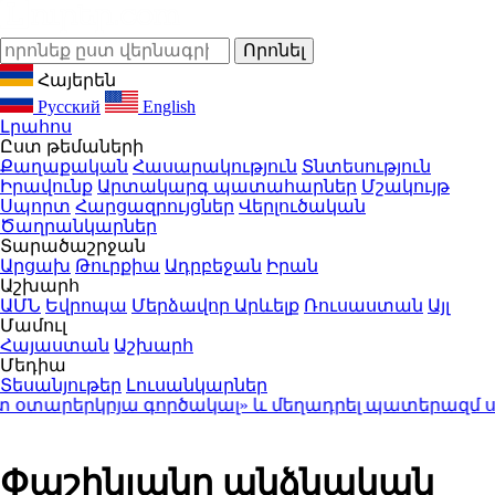
Հայերեն
Русский
English
Լրահոս
Ըստ թեմաների
Քաղաքական
Հասարակություն
Տնտեսություն
Իրավունք
Արտակարգ պատահարներ
Մշակույթ
Սպորտ
Հարցազրույցներ
Վերլուծական
Ծաղրանկարներ
Տարածաշրջան
Արցախ
Թուրքիա
Ադրբեջան
Իրան
Աշխարհ
ԱՄՆ
Եվրոպա
Մերձավոր Արևելք
Ռուսաստան
Այլ
Մամուլ
Հայաստան
Աշխարհ
Մեդիա
Տեսանյութեր
Լուսանկարներ
րերկրյա գործակալ» և մեղադրել պատերազմ սանձա
Փաշինյանը անձնական