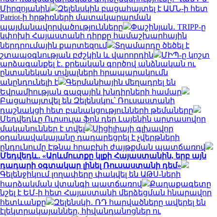
Միրզոյանին
Զելենսկին բացահայտել է ԱՄՆ-ի հետ
Patriot-ի հրթիռների մատակարարման
պայմանավորվածությունները
Փաշինյան․ TRIPP-ը
կփոխի Հայաստանի դիրքը համաշխարհային
ներդրումային քարտեզում
Տղամարդը ծեծել է
շտապօգնության բժշկին և վարորդին
ՄԻՊ-ը կոշտ
արձագանքել է․ քրեական գործով անձնական ու
ընտանեկան տվյալների հրապարակումն
անընդունելի է
Գերմանիային մեղադրել են
Եվրամիության գազային խնդիրների համար
Բացահայտվել են Զելենսկու՝ Ռուսաստանի
դաշնակցի հետ բանակցությունների թեմաները
Մեդվեդևը Ուրսուլա ֆոն դեր Լայենին արտասովոր
մականուններ է տվել
Սիցիլիայի գլխավոր
օդանավակայանը դադարեցրել է չվերթների
ընդունումը Էթնա հրաբխի ժայթքման պատճառով
Մեդվեդև․ «Արևմուտքը կլքի Հայաստանին, երբ այն
դադարի օգտակար լինել Ռուսաստանի դեմ»
Գելենջիկում լողափերը փակվել են ԱԹՍ-ների
հարձակման վտանգի պատճառով
Քաղաքագետը
նշել է ԵՄ-ի հետ Հայաստանի մերձեցման հնարավոր
հետևանքը
Զելենսկի․ ՌԴ հարվածները ավերել են
էլեկտրակայաններ, հիվանդանոցներ ու