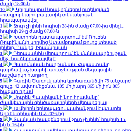
ժամը 18:00-ն
10
Կիլիկիայում կրակոցներով ուղեկցված
«ռազբորկայի» բացառիկ տեսանյութ է
հրապարակվել
1
Ջուր չի լինի հուլիսի 28-ին ժամը 07.00-ից մինչև
հուլիսի 29-ը ժամը 07.00-ն
2
Խստորեն դատապարտում եմ Ռուբեն
Ռուբինյանի կողմից Ստամբուլում թուրք տեսած
լինելը. Դանիել Իոաննիսյան
3
Դերասանին մեղադրում են մանկապղծության
մեջ․ նա ձերբակալվել է
4
Պատմական հաղթանակ․ Հայաստանը
դարձավ աշխարհի առաջնության մեդալային
հաշվարկի հաղթող
5
Գագիկ Ծառուկյանից կբռնագանձվի 75 անշարժ
գույք, 42 ավտոմեքենա, 105 միլիարդ 865 միլիոն 865
հազար դրամ
6
Սուրեն Պապիկյանի նոր հրամանը՝
ժամկետային զինծառայողների վերաբերյալ
7
10 միլիոն երկրպագու պահանջում է վտարել
Արգենտինային ԱԱ-2026-ից
8
Տասնյակ հասցեներում ջուր չի լինի՝ հուլիսի 15-
ին և 16-ին
9
Հայաստանի ամենավտանգավոր օձերը. որտեղ