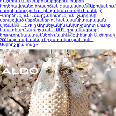
դաշտում և մի շարք մարզերում բարձր
հրդեհավտանգ իրավիճակ է սպասվում
Աբովյանում
ոստիկանություն ու քննչական բաժին հասնելը՝
«փորձություն»․ գարշահոտություն, ջարդոնի
վերածված մեքենաներ ու հակասանիտարական
վիճակ
«TRIPP-ը Ադրբեջանին անխոչընդոտ մուտք
կտա դեպի Նախիջևան»․ ԱՄՆ դիվանագետը՝
երթուղու նպատակների մասին
Եփեսոսի Ս. Ժողովի
200 հայրապետների հիշատակության օրն է
Ամբողջ լրահոսը »