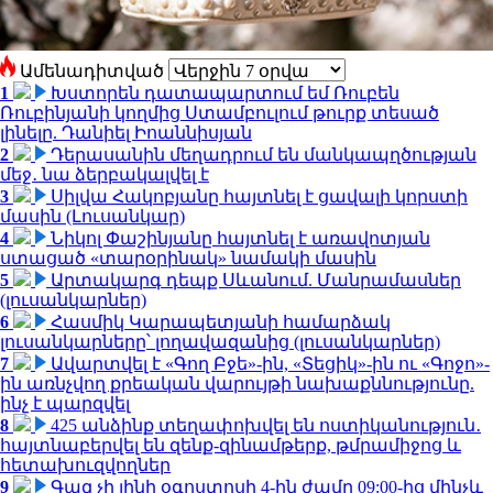
Ամենադիտված
1
Խստորեն դատապարտում եմ Ռուբեն
Ռուբինյանի կողմից Ստամբուլում թուրք տեսած
լինելը. Դանիել Իոաննիսյան
2
Դերասանին մեղադրում են մանկապղծության
մեջ․ նա ձերբակալվել է
3
Սիլվա Հակոբյանը հայտնել է ցավալի կորստի
մասին (Լուսանկար)
4
Նիկոլ Փաշինյանը հայտնել է առավոտյան
ստացած «տարօրինակ» նամակի մասին
5
Արտակարգ դեպք Սևանում. Մանրամասներ
(լուսանկարներ)
6
Հասմիկ Կարապետյանի համարձակ
լուսանկարները՝ լողավազանից (լուսանկարներ)
7
Ավարտվել է «Գող Բջե»-ին, «Տեցիկ»-ին ու «Գոջո»-
ին առնչվող քրեական վարույթի նախաքննությունը.
ինչ է պարզվել
8
425 անձինք տեղափոխվել են ոստիկանություն․
հայտնաբերվել են զենք-զինամթերք, թմրամիջոց և
հետախուզվողներ
9
Գազ չի լինի օգոստոսի 4-ին ժամը 09:00-ից մինչև