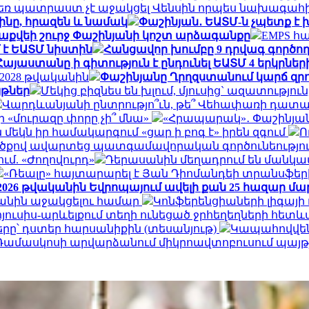
եռ պատրաստ չէ աջակցել Վենսին որպես նախագահի
ինը, հրազեն և նամակ
Փաշինյան․ ԵԱՏՄ-ն չպետք է
քվեի շուրջ Փաշինյանի կոշտ արձագանքը
EMPS հա
 է ԵԱՏՄ նիստին
Հանցավոր խումբը 9 դրվագ գործո
Հայաստանը ի գիտություն է ընդունել ԵԱՏՄ 4 երկրնե
2028 թվականին
Փաշինյանը Ղրղզստանում կարճ զրու
յթներ
Մեկից բիզնես են խլում, մյուսից` ազատությու
Վարդևանյանի ընտրությո՞ւն, թե՞ Վեհափառի դատա
 «մուրազը փորը չի՞ մնա»
«Հրապարակ»․ Փաշինյանը «
մեկն իր համակարգում «ցար ի բոգ է» իրեն զգում
Ո
ածքով ավարտեց պատգամավորական գործունեություն
մ. «Ժողովուրդ»
Դերասանին մեղադրում են մանկապ
«Ռեալը» հայտարարել է Յան Դիոմանդեի տրանսֆե
026 թվականին Եվրոպայում ավելի քան 25 հազար մարդո
Իրանին աջակցելու համար
Կոնֆերենցիաների լիգայի
ուսիս-արևելքում տեղի ունեցած ջրհեղեղների հետևան
րը՝ դստեր հարսանիքին (տեսանյութ)
Կապահովվեն
Դամասկոսի արվարձանում միկրոավտոբուսում պայթյուն 