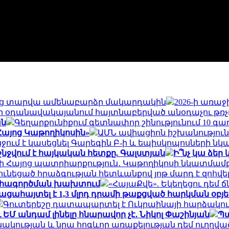
ն վեց տարվա ամենաբարձր մակարդակին
2026-ի առաջ
ի օդանավակայանում հայտնաբերված անօդաչու թռչ
ան
Գեղարքունիքում գետնափոր շինությունում 10 գա
 Հայոց Կաթողիկոսին»
ԱՄՆ ավիացիոն իշխանություննե
ջում է կասեցնել Գարեգին Բ-ի և եպիսկոպոսների 
 ջնջվում է հայկական հետքը. Գալստյան
Ի՞նչ կա ձեր
ի Հայոց պատրիարքություն․ Կաթողիկոսի նկատմամբ վ
ւնեցած հրաձգության հետևանքով յոթ մարդ է զոհվե
շահագործման խախտում
«ՀայաՔվե». Եկեղեցու դեմ 
 բացահայտել է 1,3 մլրդ դրամի թաքցված հարկման օբյ
Գուտերեշը դատապարտել է Ուկրաինայի հարձակո
Մ անդամ լինելը հնարավոր չէ․ Նիկոլ Փաշինյան
Պա
նակության և նրա հոգևոր առաքելության դեմ ուղղված