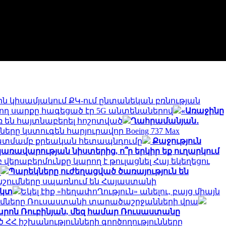
ին կիսամյակում ՔԿ-ում ընտանեկան բռնության
ող սարքը հագեցած էր 5G անտենաներով
«Առաջինը
ռ են հայտնաբերել հոշոտված
Ղահրամանյան․
րը կստուգեն հարյուրավոր Boeing 737 Max
նկատմամբ քրեական հետապնդումը
Քաջություն
 կառավարության նիստերից, ո՞ր երկիր եք ուղարկում
երաբերմունքը կարող է թուլացնել Հայ եկեղեցու
լ
Պարեկները ուժեղացված ծառայություն են
ճնշումները սպառնում են Հայաստանի
եկտ
Եկել էիք «հեղափոՂություն» անելու, բայց միայն
ւմները Ռուսաստանի տարածաշրջանների վրա
րոն Ռուբինյան, մեզ համար Ռուսաստանը
 ՀՀ իշխանությունների գործողությունները