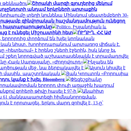
 թեկնածու
Շիրակի մարզի գյուղերից մեկում
 խոչընդոտի անդամ երկրների արտաքին
նդիպումը տեղի կունենա Մինսկում սեպտեմբերի 30-
ղությամբ զինվորական հաշմանդամություն ունեցող
րի հայտարարությունը
Politico. Իսլանդիան և
յց է ունեցել Միշուստինի հետ
ՈՒՂԻՂ․ ՀՀ ԱԺ
ն, երրորդից փորձում են խլել կրոնական
կան նիստ․ խորհրդարանում արտառոց վիճակ է.
հետեւում» է իրենց շների էջերին, իսկ կնոջ եւ
ւմ շքեղ նորոգված աշխատասենյակն է տրամադրվել
ը Հայկ Սարգսյանը. «Ժողովուրդ»
Ինչպես են
ղծության մեջ․ նա ձերբակալվել է
Ալսուն կիսվել է
րի մասին․ պաշտոնական
Յան Կոուտոն «Բորուսիա
ւ կյանք է խլել. Bloomberg
Փեզեշքիանը
 որակավորման երրորդ փուլի առաջին խաղում
քով զոհերի թիվը հասել է 97-ի
Անահիտ
 61 մանկապարտեզի հիմնանորոգման,
է որոտացել․ երկու մարդ զոհվել է, 13-ը՝