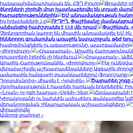
հակասահմանադրական են. ՀՅԴ Բյուրո
Թրամփը դ
ծնողների շիրիմի մոտ հայտնաբերվել են տղայի մարմ
հարաբերություններին
ԵՄ անդամակցության հանրա
ից հոկտեմբերի 2-ը
ՈՒՂԻՂ․ Փաշինյանը մասնակցում
անձանցից հափշտակել է 13.8 մլն դրամ
Փաշինյան․ 
Չեռնոգորիան կարող են միասին անդամակցել ԵՄ-ին 
իններորդ գումարման առաջին նստաշրջան. թեժ ելու
համոզմունքներն ու ազատությունը. պատգամավոր
«Ժողովուրդ»
«Հրապարակ»․ Արայիկ Հարությունյանի
դուստրերի էջերին չի հետեւում
«Հրապարակ»․ Ամեն 
Արայիկ Հարությունյանին. «Ժողովուրդ»
Ինչ ունեցվ
վերաբաշխվել աշխատասենյակները Ազգային ժողովու
ամառային հանգստի լուսանկարներով (ֆոտոշարք)
Դորտմունդից» միացել է «Կոմոյին»
Ծայրահեղ շոգը 2
շնորհակալություն է հայտնել հարևան երկրներին՝ 
«Նոան» ոչ-ոքի խաղաց «Սյոնի» հետ
Հնդկաստանի հյ
Կիրակոսյանի ու նախկին ամուսինու թանկարժեք նվե
վերանորոգման շինարարական աշխատանքները
վիրավորվել
Ամբողջ լրահոսը »