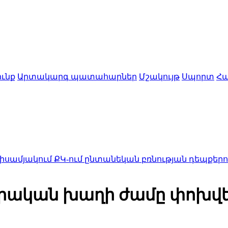
ւնք
Արտակարգ պատահարներ
Մշակույթ
Սպորտ
Հա
ւմ ՔԿ-ում ընտանեկան բռնության դեպքերով քննվել է
րական խաղի ժամը փոխվել