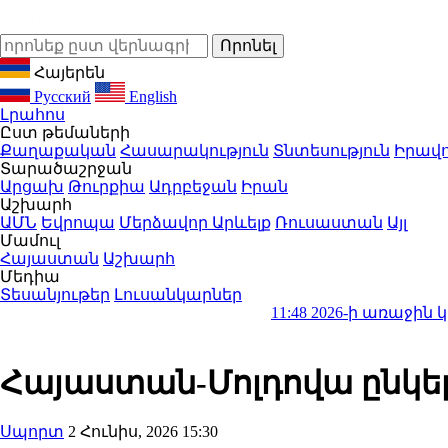
Հայերեն
Русский
English
Լրահոս
Ըստ թեմաների
Քաղաքական
Հասարակություն
Տնտեսություն
Իրավո
Տարածաշրջան
Արցախ
Թուրքիա
Ադրբեջան
Իրան
Աշխարհ
ԱՄՆ
Եվրոպա
Մերձավոր Արևելք
Ռուսաստան
Այլ
Մամուլ
Հայաստան
Աշխարհ
Մեդիա
Տեսանյութեր
Լուսանկարներ
11:48
2026-ի առաջին կիսամյակո
Հայաստան-Մոլդովա ընկե
Սպորտ
2 Հունիս, 2026 15:30