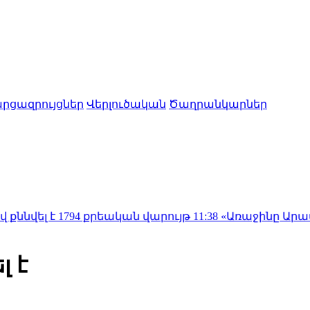
րցազրույցներ
Վերլուծական
Ծաղրանկարներ
 1794 քրեական վարույթ
11:38
«Առաջինը Արամն էր.. է
 է