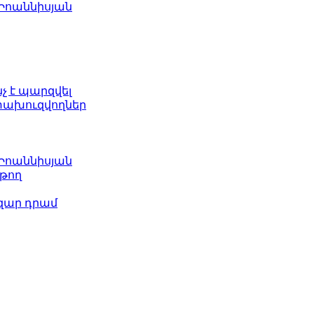
 Իոաննիսյան
նչ է պարզվել
ետախուզվողներ
 Իոաննիսյան
թող
ազար դրամ