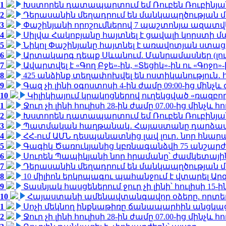
1
Խստորեն դատապարտում եմ Ռուբեն Ռուբինյանի
2
Դերասանին մեղադրում են մանկապղծության մե
3
Փաշինյանի որոշումներով 7 պաշտոնյա ազատվ
4
Սիլվա Հակոբյանը հայտնել է ցավալի կորստի մ
5
Նիկոլ Փաշինյանը հայտնել է առավոտյան ստ
6
Արտակարգ դեպք Սևանում. Մանրամասներ (լո
7
Ավարտվել է «Գող Բջե»-ին, «Տեցիկ»-ին ու «Գոջ
8
425 անձինք տեղափոխվել են ոստիկանություն․
9
Գազ չի լինի օգոստոսի 4-ին ժամը 09:00-ից մինչև 
10
Կիլիկիայում կրակոցներով ուղեկցված «ռազբ
1
Ջուր չի լինի հուլիսի 28-ին ժամը 07.00-ից մինչև հո
2
Խստորեն դատապարտում եմ Ռուբեն Ռուբինյանի
3
Պատմական հաղթանակ․ Հայաստանը դարձավ 
4
ՀՀ-ում ԱՄՆ դեսպանատնից լավ լուր․ նոր հնար
5
Գագիկ Ծառուկյանից կբռնագանձվի 75 անշարժ գո
6
Սուրեն Պապիկյանի նոր հրամանը՝ ժամկետային
7
Դերասանին մեղադրում են մանկապղծության մե
8
10 միլիոն երկրպագու պահանջում է վտարել Արգ
9
Տասնյակ հասցեներում ջուր չի լինի՝ հուլիսի 15-ին
10
Հայաստանի ամենավտանգավոր օձերը. որտե
1
Սոչի մեկնող ինքնաթիռը ճանապարհին անցկացրե
2
Ջուր չի լինի հուլիսի 28-ին ժամը 07.00-ից մինչև հո