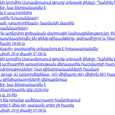
 կողմից Ստամբուլում թուրք տեսած լինելը. Դանիել
ջ․ նա ձերբակալվել է
ել է պաշտոնից
ասին (Լուսանկար)
ացած «տարօրինակ» նամակի մասին
ւսանկարներ)
ո»-ին առնչվող քրեական վարույթի նախաքննությունը. ի
 հայտնաբերվել են զենք-զինամթերք, թմրամիջոց և հ
ժամը 18:00-ն
որկայի» բացառիկ տեսանյութ է հրապարակվել
ւլիսի 29-ը ժամը 07.00-ն
 կողմից Ստամբուլում թուրք տեսած լինելը. Դանիել
աշխարհի առաջնության մեդալային հաշվարկի հաղ
ավորություններ՝ հայ զինվորականների համար
ւյք, 42 ավտոմեքենա, 105 միլիարդ 865 միլիոն 865 հ
 զինծառայողների վերաբերյալ
ջ․ նա ձերբակալվել է
ենտինային ԱԱ-2026-ից
 և 16-ին
ղ են դրանք ամենաշատը հանդիպում
լ է մեկ օր, սակայն տեղ չի հասել
ւլիսի 29-ը ժամը 07.00-ն