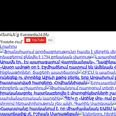
Հետևե՛ք Euromedia24-ին
Youtube-ում`
Լրահոս
Ֆրանսիայում գործազրկությունը հասել է վերջի
դեպքերով քննվել է 1794 քրեական վարույթ
Լայպցիգ
Արամն էր.. էս պարագայում Վարդեւանյան». Ղազինյ
«Այսօր ամոթի օր է, Էջմիածնում դատում են Ամենայն
ինքնաթիռներ՝ ճաքերի պատճառով
ՀԲԸՄ-ն պահան
ունեցեք ու փորձեք Ալիևի քթից բերել, երբ Արցախում
հաստատված հարցերը. Հովհաննիսյան
Երուսաղեմ
դիրքերն աշխարհում
Թաիլանդում դպրոցում տեղի ո
իրականացրել. հայտնաբերվել է մոտոցիկլետների 
սահմանադրական կարգին
ՊԵԿ-ը «Առինջ մոլ»-ում
փողով հեղափոխություն չես անի․ Գարիկ Սարգսյան
Հայաստանը հասկանում է, որ միաժամանակ ԵԱՏՄ և Ե
սպառնալիք չէ. Իշխան Սաղաթելյան
Եկեղեցու հեղի