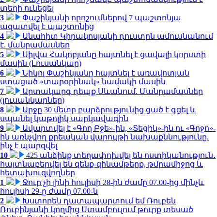
տեղի ունեցել
3
Փաշինյանի որոշումներով 7 պաշտոնյա
ազատվել է պաշտոնից
4
Անահիտ Կիրակոսյանի դուստրն ամուսնանում
է. մանրամասներ
5
Սիլվա Հակոբյանը հայտնել է ցավալի կորստի
մասին (Լուսանկար)
6
Նիկոլ Փաշինյանը հայտնել է առավոտյան
ստացած «տարօրինակ» նամակի մասին
7
Արտակարգ դեպք Սևանում. Մանրամասներ
(լուսանկարներ)
8
Արջը 30 մետր բարձրությունից ցած է գցել և
սպանել կաթոլիկ սարկավագին
9
Ավարտվել է «Գող Բջե»-ին, «Տեցիկ»-ին ու «Գոջո»-
ին առնչվող քրեական վարույթի նախաքննությունը.
ինչ է պարզվել
10
425 անձինք տեղափոխվել են ոստիկանություն․
հայտնաբերվել են զենք-զինամթերք, թմրամիջոց և
հետախուզվողներ
1
Ջուր չի լինի հուլիսի 28-ին ժամը 07.00-ից մինչև
հուլիսի 29-ը ժամը 07.00-ն
2
Խստորեն դատապարտում եմ Ռուբեն
Ռուբինյանի կողմից Ստամբուլում թուրք տեսած