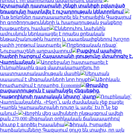
խոսել է իր կարիերան ավարտելու մասին
Աշտարակի դատարանի շենքի տանիքի բզկտված
եռագույնը հայտնվել է ուշադրության կենտրոնում
Ութ երկրներ դատապարտել են Իսրայելին Գազայում
իր գործողությունների և խաղաղության ջանքերը
խաթարելու համար
Ընկերուհու նախկին
ամուսնուն ներկայացել է որպես քրեական
ենթամշակույթին հարող և սպառնալիքներով խոշոր
չափի շորթում կատարել
Ողբերգական դեպք՝
Նուբարաշենի աղբավայրում
Բաքվում պահվող
հայերի հարցում Հայաստանի լռությունը մտահոգիչ է․
Վարդևանյան
Ադրբեջանը հայտարարել է
Ուկրաինային գազ մատակարարելու իր
պատրաստակամության մասին
Սեուտան
սպասում է միգրանտների նոր հոսքի
Աֆրիկան ​​
հրաժարվում է դոլարից. Economist
Թրամփը
բացատրություն է պահանջել Հեգսեթից.
Կաթողիկոսի դատական նիստը՝ վաղը
Ռուբինյանը՝
Վարդևանյանին․ «Ինչո՞ւ այն ժամանակ չեք բացել
Կարեն Կարապետյանի դուռը և ասել՝ էս ի՞նչ եք
անում»
Վերջին վեց ամիսների ընթացքում ավելի
քան 270,000 միգրանտ օրինական ճանապարհով
մուտք է գործել Իսպանիա
Ֆիդան. Իսրայելի
հարձակումները Գազայում ցույց են տալիս, որ այն