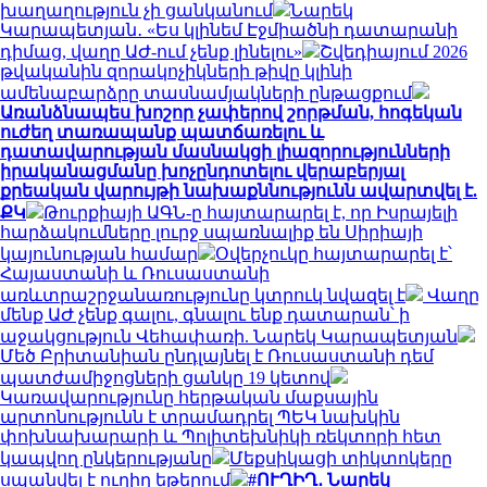
խաղաղություն չի ցանկանում
Նարեկ
Կարապետյան․ «Ես կլինեմ Էջմիածնի դատարանի
դիմաց, վաղը ԱԺ-ում չենք լինելու»
Շվեդիայում 2026
թվականին զորակոչիկների թիվը կլինի
ամենաբարձրը տասնամյակների ընթացքում
Առանձնապես խոշոր չափերով շորթման, հոգեկան
ուժեղ տառապանք պատճառելու և
դատավարության մասնակցի լիազորությունների
իրականացմանը խոչընդոտելու վերաբերյալ
քրեական վարույթի նախաքննությունն ավարտվել է.
ՔԿ
Թուրքիայի ԱԳՆ-ը հայտարարել է, որ Իսրայելի
հարձակումները լուրջ սպառնալիք են Սիրիայի
կայունության համար
Օվերչուկը հայտարարել է՝
Հայաստանի և Ռուսաստանի
առևտրաշրջանառությունը կտրուկ նվազել է
Վաղը
մենք ԱԺ չենք գալու, գնալու ենք դատարան՝ ի
աջակցություն Վեհափառի. Նարեկ Կարապետյան
Մեծ Բրիտանիան ընդլայնել է Ռուսաստանի դեմ
պատժամիջոցների ցանկը 19 կետով
Կառավարությունը հերթական մաքսային
արտոնությունն է տրամադրել ՊԵԿ նախկին
փոխնախարարի և Պոլիտեխնիկի ռեկտորի հետ
կապվող ընկերությանը
Մեքսիկացի տիկտոկերը
սպանվել է ուղիղ եթերում
#ՈՒՂԻՂ․ Նարեկ