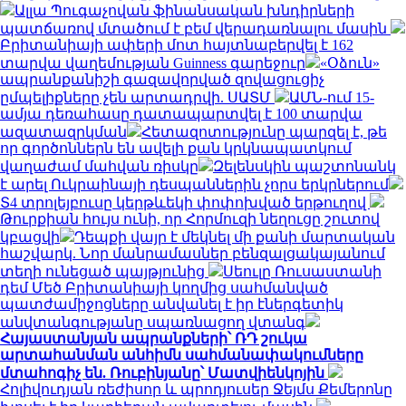
Ալլա Պուգաչովան ֆինանսական խնդիրների
պատճառով մտածում է բեմ վերադառնալու մասին
Բրիտանիայի ափերի մոտ հայտնաբերվել է 162
տարվա վաղեմության Guinness գարեջուր
«Օձուն»
ապրանքանիշի գազավորված զովացուցիչ
ըմպելիքները չեն արտադրվի. ՍԱՏՄ
ԱՄՆ-ում 15-
ամյա դեռահասը դատապարտվել է 100 տարվա
ազատազրկման
Հետազոտությունը պարզել է, թե
որ գործոններն են ավելի քան կրկնապատկում
վաղաժամ մահվան ռիսկը
Զելենսկին պաշտոնանկ
է արել Ուկրաինայի դեսպաններին չորս երկրներում
Տ4 տրոլեյբուսը կերթևեկի փոփոխված երթուղով
Թուրքիան հույս ունի, որ Հորմուզի նեղուցը շուտով
կբացվի
Դեպքի վայր է մեկնել մի քանի մարտական
հաշվարկ. Նոր մանրամասներ բենզալցակայանում
տեղի ունեցած պայթյունից
Սեուլը Ռուսաստանի
դեմ Մեծ Բրիտանիայի կողմից սահմանված
պատժամիջոցները անվանել է իր էներգետիկ
անվտանգությանը սպառնացող վտանգ
Հայաստանյան ապրանքների՝ ՌԴ շուկա
արտահանման անհիմն սահմանափակումները
մտահոգիչ են. Ռուբինյանը՝ Մատվիենկոյին
Հոլիվուդյան ռեժիսոր և պրոդյուսեր Ջեյմս Քեմերոնը