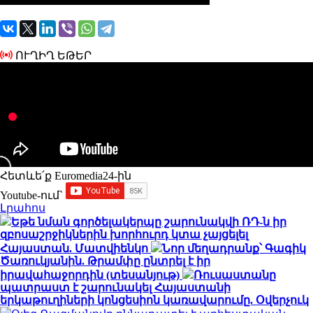
ՈՒՂԻՂ ԵԹԵՐ
Հետևե՛ք Euromedia24-ին
Youtube-ում`
Լրահոս
Եթե նման գործելակերպը շարունակվի ՌԴ-ն իր
զբոսաշրջիկներին խորհուրդ կտա չայցելել
Հայաստան. Մատվիենկո
Նոր մեղադրանք՝ Գագիկ
Ծառուկյանին. Թրամփը ընտրել է իր
իրավահաջորդին (տեսանյութ)
Ռուսաստանը
պատրաստ է շարունակել Հայաստանի
երկաթուղիների կոնցեսիոն կառավարումը. Օվերչուկ