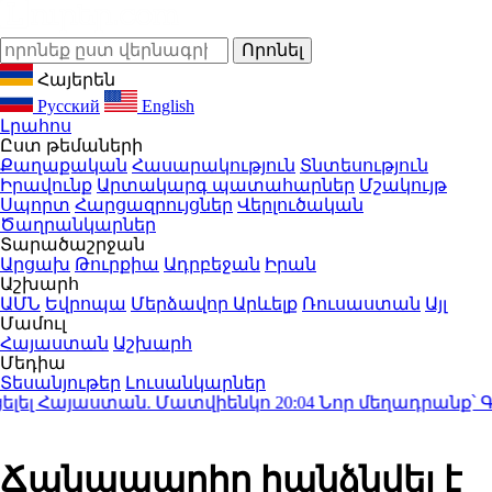
Հայերեն
Русский
English
Լրահոս
Ըստ թեմաների
Քաղաքական
Հասարակություն
Տնտեսություն
Իրավունք
Արտակարգ պատահարներ
Մշակույթ
Սպորտ
Հարցազրույցներ
Վերլուծական
Ծաղրանկարներ
Տարածաշրջան
Արցախ
Թուրքիա
Ադրբեջան
Իրան
Աշխարհ
ԱՄՆ
Եվրոպա
Մերձավոր Արևելք
Ռուսաստան
Այլ
Մամուլ
Հայաստան
Աշխարհ
Մեդիա
Տեսանյութեր
Լուսանկարներ
ել Հայաստան. Մատվիենկո
20:04
Նոր մեղադրանք՝ Գագի
Ճանապարհը հանձնվել է