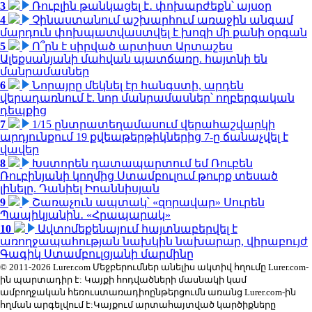
3
Ռուբլին թանկացել է․ փոխարժեքն՝ այսօր
4
Չինաստանում աշխարհում առաջին անգամ
մարդուն փոխպատվաստվել է խոզի մի քանի օրգան
5
Ո՞րն է սիրված արտիստ Արտաշես
Ալեքսանյանի մահվան պատճառը. հայտնի են
մանրամասներ
6
Նորայրը մեկնել էր հանգստի, արդեն
վերադառնում է. նոր մանրամասներ՝ ողբերգական
դեպքից
7
1/15 ընտրատեղամասում վերահաշվարկի
արդյունքում 19 քվեաթերթիկներից 7-ը ճանաչվել է
վավեր
8
Խստորեն դատապարտում եմ Ռուբեն
Ռուբինյանի կողմից Ստամբուլում թուրք տեսած
լինելը. Դանիել Իոաննիսյան
9
Շառաչուն ապտակ՝ «զորավար» Սուրեն
Պապիկյանին․ «Հրապարակ»
10
Ավտոմեքենայում հայտնաբերվել է
առողջապահության նախկին նախարար, վիրաբույժ
Գագիկ Ստամբուլցյանի մարմինը
© 2011-2026 Lurer.com Մեջբերումներ անելիս ակտիվ հղումը Lurer.com-
ին պարտադիր է: Կայքի հոդվածների մասնակի կամ
ամբողջական հեռուստառադիոընթերցումն առանց Lurer.com-ին
հղման արգելվում է:Կայքում արտահայտված կարծիքները