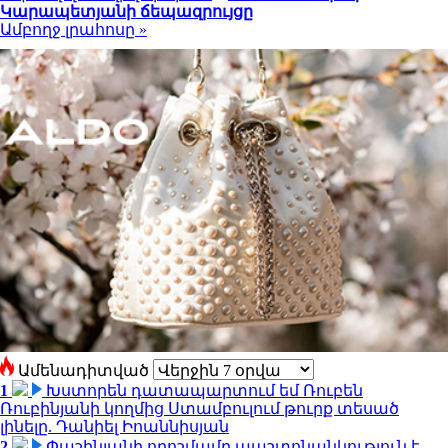
Կարապետյանի ճեպազրույցը
Ամբողջ լրահոսը »
Ամենադիտված
1
Խստորեն դատապարտում եմ Ռուբեն
Ռուբինյանի կողմից Ստամբուլում թուրք տեսած
լինելը. Դանիել Իոաննիսյան
2
Փաշինյանի որոշմամբ պաշտոնանկություն է