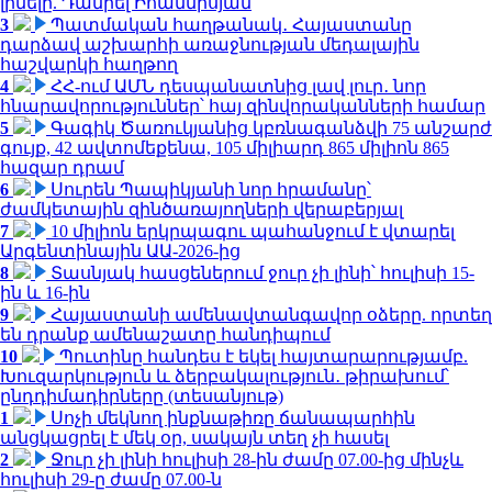
լինելը. Դանիել Իոաննիսյան
3
Պատմական հաղթանակ․ Հայաստանը
դարձավ աշխարհի առաջնության մեդալային
հաշվարկի հաղթող
4
ՀՀ-ում ԱՄՆ դեսպանատնից լավ լուր․ նոր
հնարավորություններ՝ հայ զինվորականների համար
5
Գագիկ Ծառուկյանից կբռնագանձվի 75 անշարժ
գույք, 42 ավտոմեքենա, 105 միլիարդ 865 միլիոն 865
հազար դրամ
6
Սուրեն Պապիկյանի նոր հրամանը՝
ժամկետային զինծառայողների վերաբերյալ
7
10 միլիոն երկրպագու պահանջում է վտարել
Արգենտինային ԱԱ-2026-ից
8
Տասնյակ հասցեներում ջուր չի լինի՝ հուլիսի 15-
ին և 16-ին
9
Հայաստանի ամենավտանգավոր օձերը. որտեղ
են դրանք ամենաշատը հանդիպում
10
Պուտինը հանդես է եկել հայտարարությամբ.
Խուզարկություն և ձերբակալություն․ թիրախում՝
ընդդիմադիրները (տեսանյութ)
1
Սոչի մեկնող ինքնաթիռը ճանապարհին
անցկացրել է մեկ օր, սակայն տեղ չի հասել
2
Ջուր չի լինի հուլիսի 28-ին ժամը 07.00-ից մինչև
հուլիսի 29-ը ժամը 07.00-ն