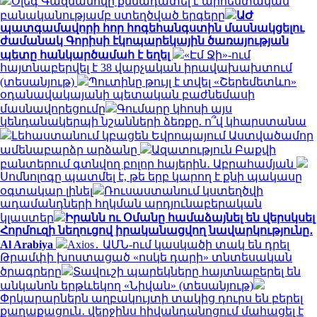
Օլեգ Գազմանովը քննադատել է արհեստական
բանականությամբ ստեղծված երգերը
ԱԺ
պատգամավորի հոր հոգեհանգստին մասնակցելու
ժամանակ Գորիսի էկոպարեկային ծառայության
պետը հանկարծամահ է եղել
«Էմ Ջի»-ում
հայտնաբերվել է 38 վարչական իրավախախտում
(տեսանյութ)
Պուտինը թույլ է տվել «Շերեմետևո»
օդանավակայանի պետական բաժնեմասի
մասնավորեցումը
Գումարը կհոսի այս
կենդանակերպի նշանների ձեռքը. ո՞վ կհարստանա
Լեհաստանում կբացեն Եվրոպայում Աստվածամոր
ամենաբարձր արձանը
Ազատություն Բաքվի
բանտերում գտնվող բոլոր հայերին․ Աբրահամյան
Սոմնոլոգը պատմել է, թե երբ կարող է քնի պակասը
օգտակար լինել
Ռուսաստանում կստեղծվի
ադամանդների հղկման արդյունաբերական
կլաստեր
Իրանն ու Օմանը համաձայնել են վերսկսել
Հորմուզի նեղուցով իրականացվող նավարկությունը․
Al Arabiya
Axios․ ԱՄՆ-ում կասկածի տակ են դրել
Թրամփի խոստացած «ոսկե դարի» տնտեսական
ծրագրերը
Տավուշի պարեկները հայտնաբերել են
անկանոն երթևեկող «Նիվան» (տեսանյութ)
Փրկարարներն աղբակույտի տակից դուրս են բերել
քաղաքացուն․ վերջինս հիվանդանոցում մահացել է