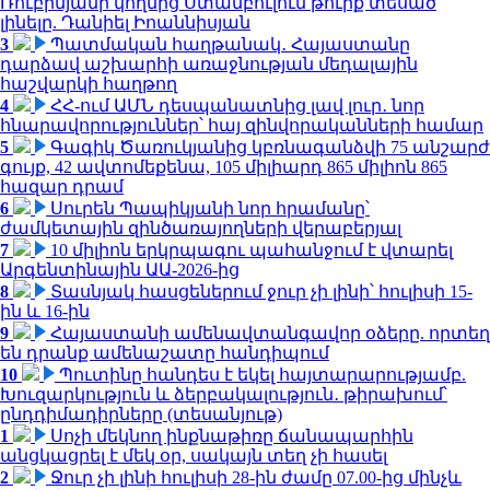
Ռուբինյանի կողմից Ստամբուլում թուրք տեսած
լինելը. Դանիել Իոաննիսյան
3
Պատմական հաղթանակ․ Հայաստանը
դարձավ աշխարհի առաջնության մեդալային
հաշվարկի հաղթող
4
ՀՀ-ում ԱՄՆ դեսպանատնից լավ լուր․ նոր
հնարավորություններ՝ հայ զինվորականների համար
5
Գագիկ Ծառուկյանից կբռնագանձվի 75 անշարժ
գույք, 42 ավտոմեքենա, 105 միլիարդ 865 միլիոն 865
հազար դրամ
6
Սուրեն Պապիկյանի նոր հրամանը՝
ժամկետային զինծառայողների վերաբերյալ
7
10 միլիոն երկրպագու պահանջում է վտարել
Արգենտինային ԱԱ-2026-ից
8
Տասնյակ հասցեներում ջուր չի լինի՝ հուլիսի 15-
ին և 16-ին
9
Հայաստանի ամենավտանգավոր օձերը. որտեղ
են դրանք ամենաշատը հանդիպում
10
Պուտինը հանդես է եկել հայտարարությամբ.
Խուզարկություն և ձերբակալություն․ թիրախում՝
ընդդիմադիրները (տեսանյութ)
1
Սոչի մեկնող ինքնաթիռը ճանապարհին
անցկացրել է մեկ օր, սակայն տեղ չի հասել
2
Ջուր չի լինի հուլիսի 28-ին ժամը 07.00-ից մինչև