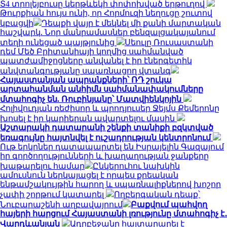
Տ4 տրոլեյբուսը կերթևեկի փոփոխված երթուղով
Թուրքիան հույս ունի, որ Հորմուզի նեղուցը շուտով
կբացվի
Դեպքի վայր է մեկնել մի քանի մարտական
հաշվարկ. Նոր մանրամասներ բենզալցակայանում
տեղի ունեցած պայթյունից
Սեուլը Ռուսաստանի
դեմ Մեծ Բրիտանիայի կողմից սահմանված
պատժամիջոցները անվանել է իր էներգետիկ
անվտանգությանը սպառնացող վտանգ
Հայաստանյան ապրանքների՝ ՌԴ շուկա
արտահանման անհիմն սահմանափակումները
մտահոգիչ են. Ռուբինյանը՝ Մատվիենկոյին
Հոլիվուդյան ռեժիսոր և պրոդյուսեր Ջեյմս Քեմերոնը
խոսել է իր կարիերան ավարտելու մասին
Աշտարակի դատարանի շենքի տանիքի բզկտված
եռագույնը հայտնվել է ուշադրության կենտրոնում
Ութ երկրներ դատապարտել են Իսրայելին Գազայում
իր գործողությունների և խաղաղության ջանքերը
խաթարելու համար
Ընկերուհու նախկին
ամուսնուն ներկայացել է որպես քրեական
ենթամշակույթին հարող և սպառնալիքներով խոշոր
չափի շորթում կատարել
Ողբերգական դեպք՝
Նուբարաշենի աղբավայրում
Բաքվում պահվող
հայերի հարցում Հայաստանի լռությունը մտահոգիչ է․
Վարդևանյան
Ադրբեջանը հայտարարել է