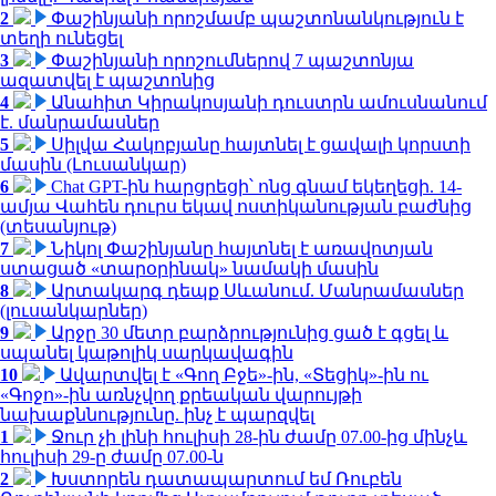
2
Փաշինյանի որոշմամբ պաշտոնանկություն է
տեղի ունեցել
3
Փաշինյանի որոշումներով 7 պաշտոնյա
ազատվել է պաշտոնից
4
Անահիտ Կիրակոսյանի դուստրն ամուսնանում
է. մանրամասներ
5
Սիլվա Հակոբյանը հայտնել է ցավալի կորստի
մասին (Լուսանկար)
6
Chat GPT-ին հարցրեցի՝ ոնց գնամ եկեղեցի. 14-
ամյա Վահեն դուրս եկավ ոստիկանության բաժնից
(տեսանյութ)
7
Նիկոլ Փաշինյանը հայտնել է առավոտյան
ստացած «տարօրինակ» նամակի մասին
8
Արտակարգ դեպք Սևանում. Մանրամասներ
(լուսանկարներ)
9
Արջը 30 մետր բարձրությունից ցած է գցել և
սպանել կաթոլիկ սարկավագին
10
Ավարտվել է «Գող Բջե»-ին, «Տեցիկ»-ին ու
«Գոջո»-ին առնչվող քրեական վարույթի
նախաքննությունը. ինչ է պարզվել
1
Ջուր չի լինի հուլիսի 28-ին ժամը 07.00-ից մինչև
հուլիսի 29-ը ժամը 07.00-ն
2
Խստորեն դատապարտում եմ Ռուբեն