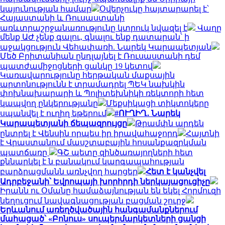
կայունության համար
Օվերչուկը հայտարարել է՝
Հայաստանի և Ռուսաստանի
առևտրաշրջանառությունը կտրուկ նվազել է
Վաղը
մենք ԱԺ չենք գալու, գնալու ենք դատարան՝ ի
աջակցություն Վեհափառի. Նարեկ Կարապետյան
Մեծ Բրիտանիան ընդլայնել է Ռուսաստանի դեմ
պատժամիջոցների ցանկը 19 կետով
Կառավարությունը հերթական մաքսային
արտոնությունն է տրամադրել ՊԵԿ նախկին
փոխնախարարի և Պոլիտեխնիկի ռեկտորի հետ
կապվող ընկերությանը
Մեքսիկացի տիկտոկերը
սպանվել է ուղիղ եթերում
#ՈՒՂԻՂ․ Նարեկ
Կարապետյանի ճեպազրույցը
Թրամփն արդեն
ընտրել է Վենսին որպես իր իրավահաջորդ
Հայտնի
է Վրաստանում մասշտաբային հոսանքազրկման
պատճառը
ԳՇ պետը զինծառայողների հետ
քննարկել է ն բանակում կարգապահության
բարձրացմանն առնչվող հարցեր
Հետ է կանչվել
Ադրբեջանի՝ Եվրոպայի խորհրդի ներկայացուցիչը
Իրանն ու Օմանը համաձայնության են եկել Հորմուզի
նեղուցում նավագնացության բացման շուրջ
Երևանում առեղծվածային հանգամանքներում
մահացած՝ «Բոնուս» սուպերմարկետների ցանցի