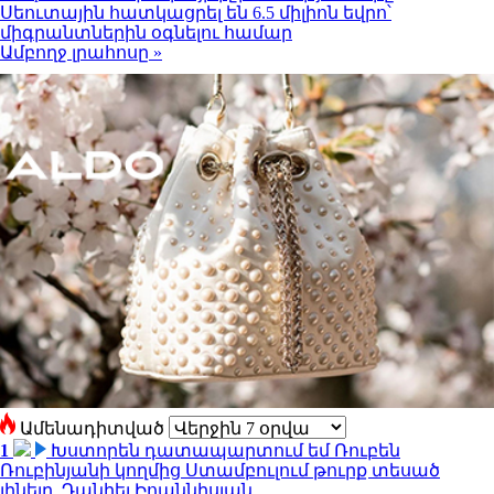
Սեուտային հատկացրել են 6.5 միլիոն եվրո՝
միգրանտներին օգնելու համար
Ամբողջ լրահոսը »
Ամենադիտված
1
Խստորեն դատապարտում եմ Ռուբեն
Ռուբինյանի կողմից Ստամբուլում թուրք տեսած
լինելը. Դանիել Իոաննիսյան