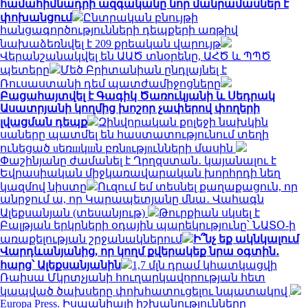
համահիմնադրի ազգականը նոր մանրամասներ է
փոխանցում
Ընտրական բնույթի
հանցագործությունների դեպքերի առթիվ
նախաձեռնվել է 209 քրեական վարույթ
Վերանշանակվել են ԱԱԾ տնօրենը, ԱՀԾ և ՊՊԾ
պետերը
Մեծ Բրիտանիան ընդլայնել է
Ռուսաստանի դեմ պատժամիջոցները
Բացահայտվել է Գագիկ Ծառուկյանի և Սեդրակ
Ասատրյանի կողմից խոշոր չափերով փողերի
լվացման դեպք
Զինվորական քոլեջի նախկին
սաները պատմել են հաստատությունում տեղի
ունեցած uեռшկшն բռնnւթյnւնների մասին
Փաշինյանը ժամանել է Ղրղզստան․ կայանալու է
Եվրասիական միջկառավարական խորհրդի նեղ
կազմով նիստը
Ուզում եմ տեսնել քաղաքացուն, որ
անրջում ա, որ Կարապետյանը մնա․ Վահագն
Ալեքսանյան (տեսանյութ)
Թուրքիան սկսել է
Բալթյան երկրների օդային պարեկությունը՝ ՆԱՏՕ-ի
առաքելության շրջանակներում
Ի՞նչ եք ակնկալում
Վարդևանյանից, որ կողմ քվերակեք նրա օգտին․
հարց՝ Ալեքսանյանին
1,7 մլն դրամ կհատկացվի
Ռաիսա Մկրտչյանի հուղարկավորության հետ
կապված ծախսերը փոխհատուցելու նպատակով
Europa Press. Իսպանիայի իշխանությունները