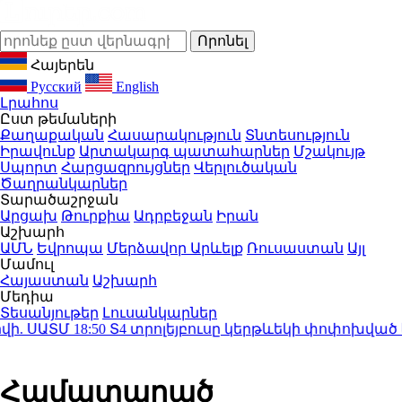
Հայերեն
Русский
English
Լրահոս
Ըստ թեմաների
Քաղաքական
Հասարակություն
Տնտեսություն
Իրավունք
Արտակարգ պատահարներ
Մշակույթ
Սպորտ
Հարցազրույցներ
Վերլուծական
Ծաղրանկարներ
Տարածաշրջան
Արցախ
Թուրքիա
Ադրբեջան
Իրան
Աշխարհ
ԱՄՆ
Եվրոպա
Մերձավոր Արևելք
Ռուսաստան
Այլ
Մամուլ
Հայաստան
Աշխարհ
Մեդիա
Տեսանյութեր
Լուսանկարներ
 ՍԱՏՄ
18:50
Տ4 տրոլեյբուսը կերթևեկի փոփոխված երթ
Համատարած