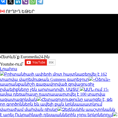
ՈՒՂԻՂ ԵԹԵՐ
Հետևե՛ք Euromedia24-ին
Youtube-ում`
Լրահոս
Բրիտանիայի ափերի մոտ հայտնաբերվել է 162
տարվա վաղեմության Guinness գարեջուր
«Օձուն»
ապրանքանիշի գազավորված զովացուցիչ
ըմպելիքները չեն արտադրվի. ՍԱՏՄ
ԱՄՆ-ում 15-
ամյա դեռահասը դատապարտվել է 100 տարվա
ազատազրկման
Հետազոտությունը պարզել է, թե
որ գործոններն են ավելի քան կրկնապատկում
վաղաժամ մահվան ռիսկը
Զելենսկին պաշտոնանկ
է արել Ուկրաինայի դեսպաններին չորս երկրներում