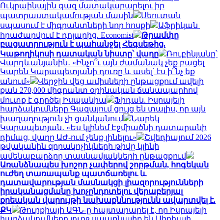
Ուկրաինային գազ մատակարարելու իր
պատրաստակամության մասին
Սեուտան
սպասում է միգրանտների նոր հոսքի
Աֆրիկան ​​
հրաժարվում է դոլարից. Economist
Թրամփը
բացատրություն է պահանջել Հեգսեթից.
Կաթողիկոսի դատական նիստը՝ վաղը
Ռուբինյանը՝
Վարդևանյանին․ «Ինչո՞ւ այն ժամանակ չեք բացել
Կարեն Կարապետյանի դուռը և ասել՝ էս ի՞նչ եք
անում»
Վերջին վեց ամիսների ընթացքում ավելի
քան 270,000 միգրանտ օրինական ճանապարհով
մուտք է գործել Իսպանիա
Ֆիդան. Իսրայելի
հարձակումները Գազայում ցույց են տալիս, որ այն
խաղաղություն չի ցանկանում
Նարեկ
Կարապետյան․ «Ես կլինեմ Էջմիածնի դատարանի
դիմաց, վաղը ԱԺ-ում չենք լինելու»
Շվեդիայում 2026
թվականին զորակոչիկների թիվը կլինի
ամենաբարձրը տասնամյակների ընթացքում
Առանձնապես խոշոր չափերով շորթման, հոգեկան
ուժեղ տառապանք պատճառելու և
դատավարության մասնակցի լիազորությունների
իրականացմանը խոչընդոտելու վերաբերյալ
քրեական վարույթի նախաքննությունն ավարտվել է.
ՔԿ
Թուրքիայի ԱԳՆ-ը հայտարարել է, որ Իսրայելի
հարձակումները լուրջ սպառնալիք են Սիրիայի