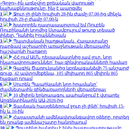
«Գոջո»-ին առնչվող քրեական վարույթի
նախաքննությունը. ինչ է պարզվել
1
Ջուր չի լինի հուլիսի 28-ին ժամը 07.00-ից մինչև
հուլիսի 29-ը ժամը 07.00-ն
2
Խստորեն դատապարտում եմ Ռուբեն
Ռուբինյանի կողմից Ստամբուլում թուրք տեսած
լինելը. Դանիել Իոաննիսյան
3
Պատմական հաղթանակ․ Հայաստանը
դարձավ աշխարհի առաջնության մեդալային
հաշվարկի հաղթող
4
ՀՀ-ում ԱՄՆ դեսպանատնից լավ լուր․ նոր
հնարավորություններ՝ հայ զինվորականների համար
5
Գագիկ Ծառուկյանից կբռնագանձվի 75 անշարժ
գույք, 42 ավտոմեքենա, 105 միլիարդ 865 միլիոն 865
հազար դրամ
6
Սուրեն Պապիկյանի նոր հրամանը՝
ժամկետային զինծառայողների վերաբերյալ
7
10 միլիոն երկրպագու պահանջում է վտարել
Արգենտինային ԱԱ-2026-ից
8
Տասնյակ հասցեներում ջուր չի լինի՝ հուլիսի 15-
ին և 16-ին
9
Հայաստանի ամենավտանգավոր օձերը. որտեղ
են դրանք ամենաշատը հանդիպում
10
Պուտինը հանդես է եկել հայտարարությամբ.