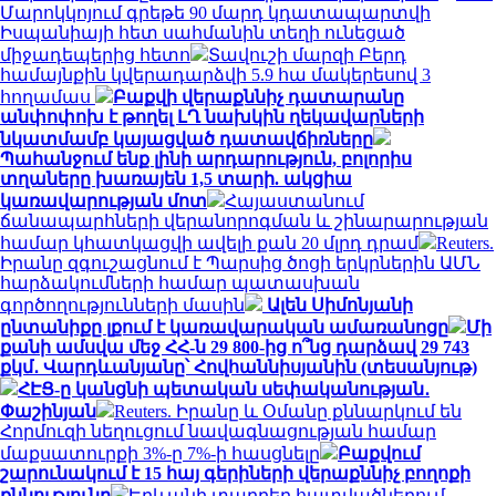
Մարոկկոյում գրեթե 90 մարդ կդատապարտվի
Իսպանիայի հետ սահմանին տեղի ունեցած
միջադեպերից հետո
Տավուշի մարզի Բերդ
համայնքին կվերադարձվի 5.9 հա մակերեսով 3
հողամաս
Բաքվի վերաքննիչ դատարանը
անփոփոխ է թողել ԼՂ նախկին ղեկավարների
նկատմամբ կայացված դատավճիռները
Պահանջում ենք լինի արդարություն, բոլորիս
տղաները խառայեն 1,5 տարի. ակցիա
կառավարության մոտ
Հայաստանում
ճանապարհների վերանորոգման և շինարարության
համար կհատկացվի ավելի քան 20 մլրդ դրամ
Reuters.
Իրանը զգուշացնում է Պարսից ծոցի երկրներին ԱՄՆ
հարձակումների համար պատասխան
գործողությունների մասին
Ալեն Սիմոնյանի
ընտանիքը լքում է կառավարական ամառանոցը
Մի
քանի ամսվա մեջ ՀՀ-ն 29 800-ից ո՞նց դարձավ 29 743
քկմ․ Վարդևանյանը՝ Հովհաննիսյանին (տեսանյութ)
ՀԷՑ-ը կանցնի պետական սեփականության․
Փաշինյան
Reuters. Իրանը և Օմանը քննարկում են
Հորմուզի նեղուցում նավագնացության համար
մաքսատուրքի 3%-ը 7%-ի հասցնելը
Բաքվում
շարունակում է 15 հայ գերիների վերաքննիչ բողոքի
քննությունը
Երևանի տարբեր հատվածներում