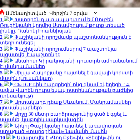
Ամենադիտված
1
Խստորեն դատապարտում եմ Ռուբեն
Ռուբինյանի կողմից Ստամբուլում թուրք տեսած
լինելը. Դանիել Իոաննիսյան
2
Փաշինյանի որոշմամբ պաշտոնանկություն է
տեղի ունեցել
3
Փաշինյանի որոշումներով 7 պաշտոնյա
ազատվել է պաշտոնից
4
Անահիտ Կիրակոսյանի դուստրն ամուսնանում
է. մանրամասներ
5
Սիլվա Հակոբյանը հայտնել է ցավալի կորստի
մասին (Լուսանկար)
6
Chat GPT-ին հարցրեցի՝ ոնց գնամ եկեղեցի. 14-
ամյա Վահեն դուրս եկավ ոստիկանության բաժնից
(տեսանյութ)
7
Արտակարգ դեպք Սևանում. Մանրամասներ
(լուսանկարներ)
8
Արջը 30 մետր բարձրությունից ցած է գցել և
սպանել կաթոլիկ սարկավագին
9
Նիկոլ Փաշինյանը հայտնել է առավոտյան
ստացած «տարօրինակ» նամակի մասին
10
Ավարտվել է «Գող Բջե»-ին, «Տեցիկ»-ին ու