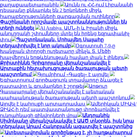
քաղաքապետարանին
Աունն ու ՀՀ-ում Լիբանանի
դեսպանը քննարկել են 2 երկրների միջև
հարաբերությունների զարգացման ուղիները
Փաշինյանի որոշմամբ պաշտոնանկություններ են
տեղի ունեցել
Al Arabiya. ԱՄՆ-ի և Իրանի միջև
անուղղակի շփումները մտել են իրենց եզրափակիչ
փուլ
Պաշտոնական․ Մոհամեդ Սալահը
տեղափոխվել է նոր ակումբ
Օգոստոսի 7-9-ը
Խանջյան փողոցի ուղետարը մինչև Տ. Մեծի
խաչմերուկ երթևեկության համար փակ է լինելու
Քրիստիննե Գրիգորյանը վերանշանակվել է
Արտաքին հետախուզության ծառայության պետի
պաշտոնում
Գյումրիում «Գազել» է այրվել
Եգիպտոսում գործազուրկ տղամարդը ձևացել է
դատավոր և գումարներ է շորթել
Արթուր
Գասպարյանը վերանշանակվել է պետական
պահպանության ծառայության պետի պաշտոնում
Այրվել է կահույքի արտադրամաս
Ամերիկյան ՄԻԱՎ/
ՁԻԱՀ-ի դեմ պատվաստանյութը փորձարկվել է
ուկրաինացի զինվորների վրա
Անդրանիկ
Սիմոնյանը վերանշանակվել է ԱԱԾ տնօրեն, իսկ նրա
տեղակալ Արամ Հակոբյանն ազատվել է պաշտոնից
Ատեստավորման գործընթաց է, չի հաղթահարում