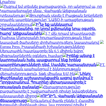
Լրահոս
Ուզում եմ տեսնել քաղաքացուն, որ անրջում ա, որ
Կարապետյանը մնա․ Վահագն Ալեքսանյան
(տեսանյութ)
Թուրքիան սկսել է Բալթյան երկրների
օդային պարեկությունը՝ ՆԱՏՕ-ի առաքելության
շրջանակներում
Ի՞նչ եք ակնկալում
Վարդևանյանից, որ կողմ քվերակեք նրա օգտին․
հարց՝ Ալեքսանյանին
1,7 մլն դրամ կհատկացվի
Ռաիսա Մկրտչյանի հուղարկավորության հետ
կապված ծախսերը փոխհատուցելու նպատակով
Europa Press. Իսպանիայի իշխանությունները
Սեուտային հատկացրել են 6.5 միլիոն եվրո՝
միգրանտներին օգնելու համար
Իրենք պետք է
կարողանան խլել, պայքարում ենք իրենց
ապօրինությունների դեմ. Սամվել Կարապետյան
FT.
Իսլանդիան պահանջում է ձկնորսության
վերահսկողություն, եթե միանա ԵՄ-ին
Նիկոլ
Փաշինյանը աշխատանքային այցով գտնվում է
Ղրղզստանում. Պուտինը վերադասավորել է
ռուսական բանակը
Հետազոտությունը
բացահայտել է շաքարախտի ռիսկը նվազեցնելու
անսպասելի միջոց
#ՈՒՂԻՂ․ Վահագն Ալեքսանյանի
ճեպազրույցը
Երևանում ծառն ընկել է Հասմիկ
Խոջյանի մեքենայի վրա. նա բողոքով դիմել է