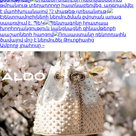
թմրանյութ տեղադրողը հայտնաբերվեց. առգրավվել
է մարիխուանայով 72 փաթեթ (տեսանյութ)
Էլեկտրամոբիլների ներմուծման քվոտան արագ
սպառվում է․ ՊԵԿ
Պենտագոնը հրատապ
խորհրդակցություն կանցկացնի զինամթերքի
պաշարների հարցով
Ռուսաստանը ռեկորդային
ծավալով մոշ է ներմուծել Թուրքիայից
Ամբողջ լրահոսը »