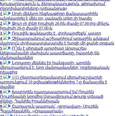
Խուզարկություն և ձերբակալություն․ թիրախում՝
ընդդիմադիրները (տեսանյութ)
1
Սոչի մեկնող ինքնաթիռը ճանապարհին
անցկացրել է մեկ օր, սակայն տեղ չի հասել
2
Ջուր չի լինի հուլիսի 28-ին ժամը 07.00-ից մինչև
հուլիսի 29-ը ժամը 07.00-ն
3
Ռուբլին թանկացել է․ փոխարժեքն՝ այսօր
4
Չինաստանում աշխարհում առաջին անգամ
մարդուն փոխպատվաստվել է խոզի մի քանի օրգան
5
Ո՞րն է սիրված արտիստ Արտաշես
Ալեքսանյանի մահվան պատճառը. հայտնի են
մանրամասներ
6
Նորայրը մեկնել էր հանգստի, արդեն
վերադառնում է. նոր մանրամասներ՝ ողբերգական
դեպքից
7
1/15 ընտրատեղամասում վերահաշվարկի
արդյունքում 19 քվեաթերթիկներից 7-ը ճանաչվել է
վավեր
8
Խստորեն դատապարտում եմ Ռուբեն
Ռուբինյանի կողմից Ստամբուլում թուրք տեսած
լինելը. Դանիել Իոաննիսյան
9
Շառաչուն ապտակ՝ «զորավար» Սուրեն
Պապիկյանին․ «Հրապարակ»