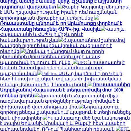
մարդը, պետք է ասենք՝ վերջ, էլ չպետք է աշխատի
դպրոցում. վարչապետ
Թաքեր Կարլսոնը մեղադրել
է ԱՄՆ ղեկավարությանը Իրանի դեմ ռազմական
գործողության վերաբերյալ ստելու մեջ
Ռուսաստանը պնդում է, որ Արևմուտքը փորձում է
Հայաստանը հեռացնել ՀԱՊԿ-ից․ Վասիլև
Վասիլև․
Հայաստանի և ՀԱՊԿ-ի միջև որևէ
հակամարտություն չկա
Հայաստանում շահումով
խաղերի ոլորտի կարգավորման օպերատոր է
ընտրվել
Մոսկվայի մարզում մայր ու որդի
ընտանիքի մյուս երեխաների աչքի առաջ
պատուհանից դուրս են ընկել
UFC-ն հաստատել է
Արման Ծառուկյանի նոր մենամարտի օրը.
պաշտոնական
Politico. ԱՄՆ-ը կարծում է, որ Կիևի
հետ հետախուզական տվյալների փոխանակման
տեմպը վերադարձել է նորմալ հունի
Ռուսաստանից
Ադրբեջանով Հայաստան է տեղափոխվել մոտ 1000
տոննա ցորեն
Վրաստանի և Հայաստանի միջև
ռազմավարական գործընկերությունը հիմնված է
փոխադարձ վստահության վրա
Նորապատում
գործող բենզալցակայանում պայթյուն է տեղի ունեցել.
կան վիրավորներ
Իսլամաբադը մեծ նշանակություն
է տալիս Երևանի, Մոսկվայի և Բաքվի հետ կապերի
ամրապնդմանը. ՌԴ-ում Պակիստանի դեսպան
EFE.