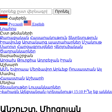
Հայերեն
Русский
English
Լրահոս
Ըստ թեմաների
Քաղաքական
Հասարակություն
Տնտեսություն
Իրավունք
Արտակարգ պատահարներ
Մշակույթ
Սպորտ
Հարցազրույցներ
Վերլուծական
Ծաղրանկարներ
Տարածաշրջան
Արցախ
Թուրքիա
Ադրբեջան
Իրան
Աշխարհ
ԱՄՆ
Եվրոպա
Մերձավոր Արևելք
Ռուսաստան
Այլ
Մամուլ
Հայաստան
Աշխարհ
Մեդիա
Տեսանյութեր
Լուսանկարներ
հագն Ալեքսանյան (տեսանյութ)
15:10
Ի՞նչ եք ակնկալո
Անշուշտ, Միրզոյան