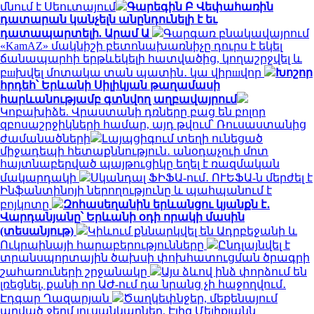
մնում է Սեուտայում
Գարեգին Բ Վեփահառին
դատարան կանչելն անընդունելի է եւ
դատապարտելի. Արամ Ա
Գարգառ բնակավայրում
«KamAZ» մակնիշի բետոնախառնիչը դուրս է եկել
ճանապարհի երթևեկելի հատվածից, կողաշրջվել և
բшխվել մոտակա տան պատին․ կա վիրшվոր
Խոշոր
հրդեհ՝ Երևանի Սիլիկյան թաղամասի
հարևանությամբ գտնվող աղբավայրում
Կոբախիձե. Վրաստանի դռները բաց են բոլոր
զբոսաշրջիկների համար, այդ թվում՝ Ռուսաստանից
ժամանածների
Լայպցիգում տեղի ունեցած
միջադեպի հետաքննություն․ անօդաչուի մոտ
հայտնաբերված պայթուցիկը եղել է ռազմական
մակարդակի
Սկանդալ ՖԻՖԱ-ում․ ՈՒԵՖԱ-ն մերժել է
Ինֆանտինոյի ներողությունը և պահպանում է
բոյկոտը
Զոհասեղանին երևանցու կյանքն է․
Վարդանյանը՝ Երևանի օդի որակի մասին
(տեսանյութ)
Կիևում քննարկվել են Ադրբեջանի և
Ուկրաինայի հարաբերությունները
Ընդլայնվել է
տրանսպորտային ծախսի փոխհատուցման ծրագրի
շահառուների շրջանակը
Այս ձևով ինձ փորձում են
լռեցնել, քանի որ ԱԺ-ում դա նրանց չի հաջողվում․
Էդգար Ղազարյան
Ծաղկեփնջեր, մեքենայում
արված ջերմ լուսանկարներ. Էլիզ Մելիքյանն