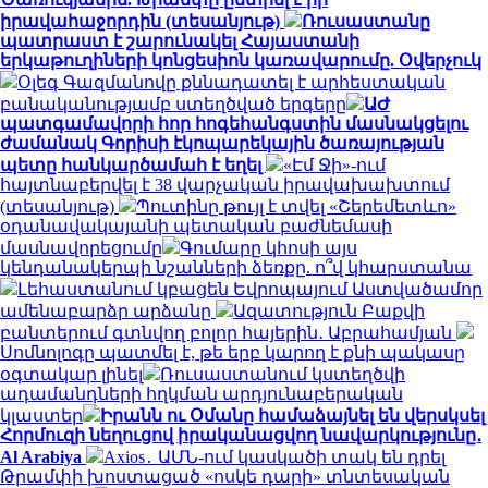
իրավահաջորդին (տեսանյութ)
Ռուսաստանը
պատրաստ է շարունակել Հայաստանի
երկաթուղիների կոնցեսիոն կառավարումը. Օվերչուկ
Օլեգ Գազմանովը քննադատել է արհեստական
բանականությամբ ստեղծված երգերը
ԱԺ
պատգամավորի հոր հոգեհանգստին մասնակցելու
ժամանակ Գորիսի էկոպարեկային ծառայության
պետը հանկարծամահ է եղել
«Էմ Ջի»-ում
հայտնաբերվել է 38 վարչական իրավախախտում
(տեսանյութ)
Պուտինը թույլ է տվել «Շերեմետևո»
օդանավակայանի պետական բաժնեմասի
մասնավորեցումը
Գումարը կհոսի այս
կենդանակերպի նշանների ձեռքը. ո՞վ կհարստանա
Լեհաստանում կբացեն Եվրոպայում Աստվածամոր
ամենաբարձր արձանը
Ազատություն Բաքվի
բանտերում գտնվող բոլոր հայերին․ Աբրահամյան
Սոմնոլոգը պատմել է, թե երբ կարող է քնի պակասը
օգտակար լինել
Ռուսաստանում կստեղծվի
ադամանդների հղկման արդյունաբերական
կլաստեր
Իրանն ու Օմանը համաձայնել են վերսկսել
Հորմուզի նեղուցով իրականացվող նավարկությունը․
Al Arabiya
Axios․ ԱՄՆ-ում կասկածի տակ են դրել
Թրամփի խոստացած «ոսկե դարի» տնտեսական