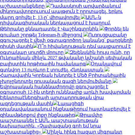
աշխատանքները
Դամասկոսի արվարձանում
միկրոավտոբուսում պայթյուն է որոտացել․ երկու
մարդ զոհվել է, 13-ը՝ վիրավորվել
ԱՄՆ-ն
դիվանագիտական ներկայացում է խաղում.
Թեհրանը քննադատել է Վաշինգտոնին
Փորձել են
գումար շորթել Telegram-ի միջոցով
Ուռուցքաբանը
զգուշացրել է վեյփ օգտագործող կանանց՝ քաղցկեղի
ռիսկի մասին
Ո՞ր հիվանդության դեմ պայքարում է
օգտակար սուրճի մրուրը
Զելենսկին հույս ունի, որ
Ուկրաինան մինչև 2027 թվականը կմշակի սեփական
բալիստիկ հրթիռային համակարգ
Օդանավում
գտնվող 13 ուղևոր է տուժել. Հնդկաստան
Հարավային Կորեան խնդրել է Մեծ Բրիտանիային
չխոչընդոտել ռուսական գազի ներմուծմանը
Եվրոպական հանձնաժողովը զգուշացրել է
օգոստոսի 12-ին տեղի ունենալիք արևի խավարման
էլեկտրաէներգիայի արտադրության վրա
ազդեցության մասին
Լայպցիգի
օդանավակայանում ինքնաթիռում հայտնաբերվել է
զինամթերքով լիքը ինքնաթիռ
Թրամփը
պաշտպանել է ԱՄՆ պաշտպանության
նախարարին․ «Չափազանց գոհ եմ նրա
աշխատանքից»
Մինչև հինգ հազար միգրանտ