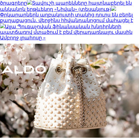
ծրագրերը
Տավուշի պարեկները հայտնաբերել են
անկանոն երթևեկող «Նիվան» (տեսանյութ)
Փրկարարներն աղբակույտի տակից դուրս են բերել
քաղաքացուն․ վերջինս հիվանդանոցում մահացել է
Ալլա Պուգաչովան ֆինանսական խնդիրների
պատճառով մտածում է բեմ վերադառնալու մասին
Ամբողջ լրահոսը »