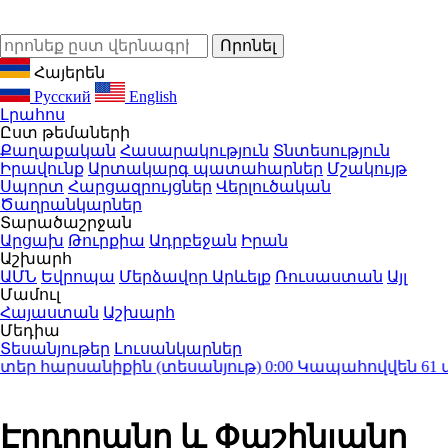
Հայերեն
Русский
English
Լրահոս
Ըստ թեմաների
Քաղաքական
Հասարակություն
Տնտեսություն
Իրավունք
Արտակարգ պատահարներ
Մշակույթ
Սպորտ
Հարցազրույցներ
Վերլուծական
Ծաղրանկարներ
Տարածաշրջան
Արցախ
Թուրքիա
Ադրբեջան
Իրան
Աշխարհ
ԱՄՆ
Եվրոպա
Մերձավոր Արևելք
Ռուսաստան
Այլ
Մամուլ
Հայաստան
Աշխարհ
Մեդիա
Տեսանյութեր
Լուսանկարներ
ր հարսանիքին (տեսանյութ)
0:00
Կապահովվեն 61 մա
Էրդողանը և Փաշինյանը