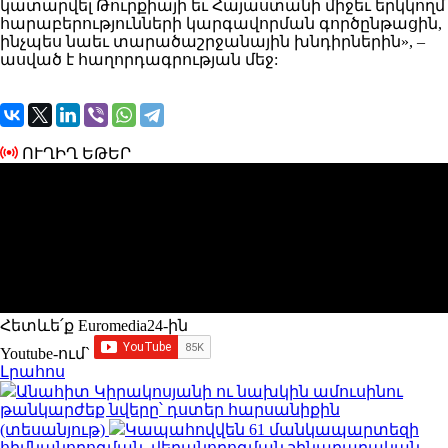
կատարվել Թուրքիայի եւ Հայաստանի միջեւ երկկողմ
հարաբերությունների կարգավորման գործընթացին,
ինչպես նաեւ տարածաշրջանային խնդիրներին», –
ասված է հաղորդագրության մեջ:
ՈՒՂԻՂ ԵԹԵՐ
Հետևե՛ք Euromedia24-ին
Youtube-ում`
Լրահոս
Անահիտ Կիրակոսյանի ու նախկին ամուսինու
թանկարժեք նվերը՝ դստեր հարսանիքին
(տեսանյութ)
Կապահովվեն 61 մանկապարտեզի
հիմնանորոգման, վերանորոգման շինարարական