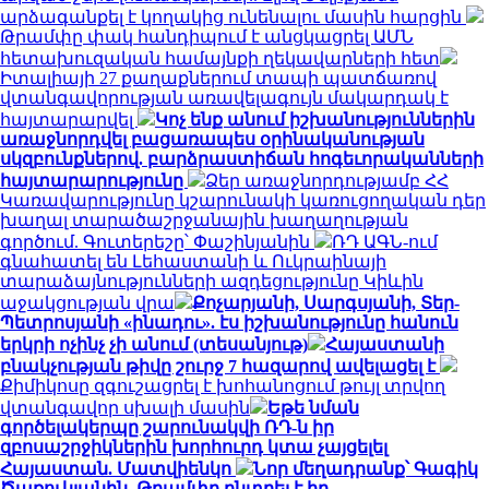
արձագանքել է կողակից ունենալու մասին հարցին
Թրամփը փակ հանդիպում է անցկացրել ԱՄՆ
հետախուզական համայնքի ղեկավարների հետ
Իտալիայի 27 քաղաքներում տապի պատճառով
վտանգավորության առավելագույն մակարդակ է
հայտարարվել
Կոչ ենք անում իշխանություններին
առաջնորդվել բացառապես օրինականության
սկզբունքներով. բարձրաստիճան հոգեւորականների
հայտարարությունը
Ձեր առաջնորդությամբ ՀՀ
Կառավարությունը կշարունակի կառուցողական դեր
խաղալ տարածաշրջանային խաղաղության
գործում. Գուտերեշը՝ Փաշինյանին
ՌԴ ԱԳՆ-ում
գնահատել են Լեհաստանի և Ուկրաինայի
տարաձայնությունների ազդեցությունը Կիևին
աջակցության վրա
Քոչարյանի, Սարգսյանի, Տեր-
Պետրոսյանի «ինադու». էս իշխանությունը հանուն
երկրի ոչինչ չի անում (տեսանյութ)
Հայաստանի
բնակչության թիվը շուրջ 7 հազարով ավելացել է
Քիմիկոսը զգուշացրել է խոհանոցում թույլ տրվող
վտանգավոր սխալի մասին
Եթե նման
գործելակերպը շարունակվի ՌԴ-ն իր
զբոսաշրջիկներին խորհուրդ կտա չայցելել
Հայաստան. Մատվիենկո
Նոր մեղադրանք՝ Գագիկ
Ծառուկյանին. Թրամփը ընտրել է իր