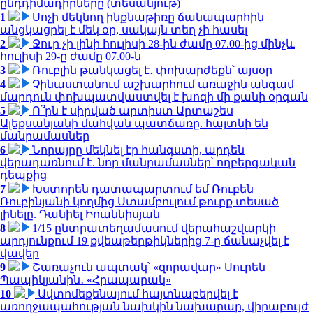
ընդդիմադիրները (տեսանյութ)
1
Սոչի մեկնող ինքնաթիռը ճանապարհին
անցկացրել է մեկ օր, սակայն տեղ չի հասել
2
Ջուր չի լինի հուլիսի 28-ին ժամը 07.00-ից մինչև
հուլիսի 29-ը ժամը 07.00-ն
3
Ռուբլին թանկացել է․ փոխարժեքն՝ այսօր
4
Չինաստանում աշխարհում առաջին անգամ
մարդուն փոխպատվաստվել է խոզի մի քանի օրգան
5
Ո՞րն է սիրված արտիստ Արտաշես
Ալեքսանյանի մահվան պատճառը. հայտնի են
մանրամասներ
6
Նորայրը մեկնել էր հանգստի, արդեն
վերադառնում է. նոր մանրամասներ՝ ողբերգական
դեպքից
7
Խստորեն դատապարտում եմ Ռուբեն
Ռուբինյանի կողմից Ստամբուլում թուրք տեսած
լինելը. Դանիել Իոաննիսյան
8
1/15 ընտրատեղամասում վերահաշվարկի
արդյունքում 19 քվեաթերթիկներից 7-ը ճանաչվել է
վավեր
9
Շառաչուն ապտակ՝ «զորավար» Սուրեն
Պապիկյանին․ «Հրապարակ»
10
Ավտոմեքենայում հայտնաբերվել է
առողջապահության նախկին նախարար, վիրաբույժ