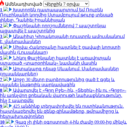
Ամենադիտված
1
Խստորեն դատապարտում եմ Ռուբեն
Ռուբինյանի կողմից Ստամբուլում թուրք տեսած
լինելը. Դանիել Իոաննիսյան
2
Փաշինյանի որոշումներով 7 պաշտոնյա
ազատվել է պաշտոնից
3
Անահիտ Կիրակոսյանի դուստրն ամուսնանում
է. մանրամասներ
4
Սիլվա Հակոբյանը հայտնել է ցավալի կորստի
մասին (Լուսանկար)
5
Նիկոլ Փաշինյանը հայտնել է առավոտյան
ստացած «տարօրինակ» նամակի մասին
6
Արտակարգ դեպք Սևանում. Մանրամասներ
(լուսանկարներ)
7
Արջը 30 մետր բարձրությունից ցած է գցել և
սպանել կաթոլիկ սարկավագին
8
Ավարտվել է «Գող Բջե»-ին, «Տեցիկ»-ին ու «Գոջո»-
ին առնչվող քրեական վարույթի նախաքննությունը.
ինչ է պարզվել
9
425 անձինք տեղափոխվել են ոստիկանություն․
հայտնաբերվել են զենք-զինամթերք, թմրամիջոց և
հետախուզվողներ
10
Գազ չի լինի օգոստոսի 4-ին ժամը 09:00-ից մինչև