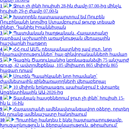
ժամը 18:00-ն
1
Ջուր չի լինի հուլիսի 28-ին ժամը 07.00-ից մինչև
հուլիսի 29-ը ժամը 07.00-ն
2
Խստորեն դատապարտում եմ Ռուբեն
Ռուբինյանի կողմից Ստամբուլում թուրք տեսած
լինելը. Դանիել Իոաննիսյան
3
Պատմական հաղթանակ․ Հայաստանը
դարձավ աշխարհի առաջնության մեդալային
հաշվարկի հաղթող
4
ՀՀ-ում ԱՄՆ դեսպանատնից լավ լուր․ նոր
հնարավորություններ՝ հայ զինվորականների համար
5
Գագիկ Ծառուկյանից կբռնագանձվի 75 անշարժ
գույք, 42 ավտոմեքենա, 105 միլիարդ 865 միլիոն 865
հազար դրամ
6
Սուրեն Պապիկյանի նոր հրամանը՝
ժամկետային զինծառայողների վերաբերյալ
7
10 միլիոն երկրպագու պահանջում է վտարել
Արգենտինային ԱԱ-2026-ից
8
Տասնյակ հասցեներում ջուր չի լինի՝ հուլիսի 15-
ին և 16-ին
9
Հայաստանի ամենավտանգավոր օձերը. որտեղ
են դրանք ամենաշատը հանդիպում
10
Պուտինը հանդես է եկել հայտարարությամբ.
Խուզարկություն և ձերբակալություն․ թիրախում՝