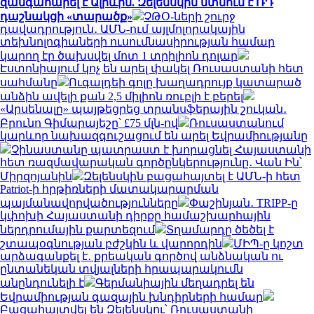
զանգահարել է Ալիևին. Զելենսկին մտնում է ՌԴ
դաշնակցի «տարածք»
ՉԹՕ-ների շուրջ
դավադրություն․ ԱՄՆ-ում այլմոլորակային
տեխնոլոգիաների ուսումնասիրության համար
կարող էր ծախսվել մոտ 1 տրիլիոն դոլար
Էստոնիայում կոչ են արել փակել Ռուսաստանի հետ
սահմանը
Ուգալդեի գոլը խաղադրույք կատարած
անձին ավելի քան 2,5 միլիոն ռուբլի է բերել
«Արսենալը» պայթեցրեց տրանսֆերային շուկան․
Բրունո Գիմարայեշը՝ £75 մլն-ով
Ռուսաստանում
կարևոր նախազգուշացում են արել Եվրամիությանը
Չինաստանը պատրաստ է խորացնել Հայաստանի
հետ ռազմավարական գործընկերությունը․ Վան Ին՝
Միրզոյանին
Զելենսկին բացահայտել է ԱՄՆ-ի հետ
Patriot-ի հրթիռների մատակարարման
պայմանավորվածությունները
Փաշինյան․ TRIPP-ը
կփոխի Հայաստանի դիրքը համաշխարհային
ներդրումային քարտեզում
Տղամարդը ծեծել է
շտապօգնության բժշկին և վարորդին
ՄԻՊ-ը կոշտ
արձագանքել է․ քրեական գործով անձնական ու
ընտանեկան տվյալների հրապարակումն
անընդունելի է
Գերմանիային մեղադրել են
Եվրամիության գազային խնդիրների համար
Բացահայտվել են Զելենսկու՝ Ռուսաստանի