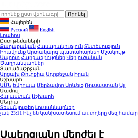
Հայերեն
Русский
English
Լրահոս
Ըստ թեմաների
Քաղաքական
Հասարակություն
Տնտեսություն
Իրավունք
Արտակարգ պատահարներ
Մշակույթ
Սպորտ
Հարցազրույցներ
Վերլուծական
Ծաղրանկարներ
Տարածաշրջան
Արցախ
Թուրքիա
Ադրբեջան
Իրան
Աշխարհ
ԱՄՆ
Եվրոպա
Մերձավոր Արևելք
Ռուսաստան
Այլ
Մամուլ
Հայաստան
Աշխարհ
Մեդիա
Տեսանյութեր
Լուսանկարներ
կ
23:11
Ինչ են կանխատեսում աստղերը մեզ համար. աս
Սպերցյանը մերժել է