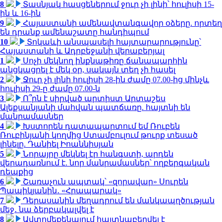
8
Տասնյակ հասցեներում ջուր չի լինի՝ հուլիսի 15-
ին և 16-ին
9
Հայաստանի ամենավտանգավոր օձերը. որտեղ
են դրանք ամենաշատը հանդիպում
10
Տոկաևի անսպասելի հայտարարությունը՝
Հայաստանի և Ադրբեջանի վերաբերյալ
1
Սոչի մեկնող ինքնաթիռը ճանապարհին
անցկացրել է մեկ օր, սակայն տեղ չի հասել
2
Ջուր չի լինի հուլիսի 28-ին ժամը 07.00-ից մինչև
հուլիսի 29-ը ժամը 07.00-ն
3
Ո՞րն է սիրված արտիստ Արտաշես
Ալեքսանյանի մահվան պատճառը. հայտնի են
մանրամասներ
4
Խստորեն դատապարտում եմ Ռուբեն
Ռուբինյանի կողմից Ստամբուլում թուրք տեսած
լինելը. Դանիել Իոաննիսյան
5
Նորայրը մեկնել էր հանգստի, արդեն
վերադառնում է. նոր մանրամասներ՝ ողբերգական
դեպքից
6
Շառաչուն ապտակ՝ «զորավար» Սուրեն
Պապիկյանին․ «Հրապարակ»
7
Դերասանին մեղադրում են մանկապղծության
մեջ․ նա ձերբակալվել է
8
Ավտոմեքենայում հայտնաբերվել է