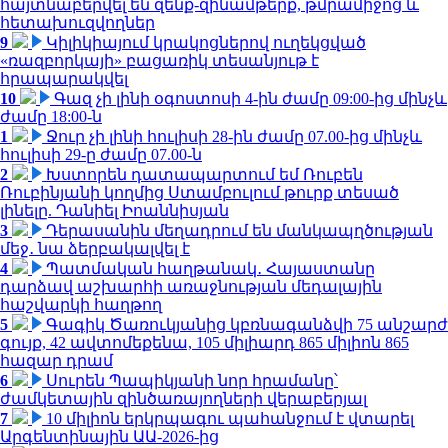
հայտնաբերվել են զենք-զինամթերք, թմրամիջոց և
հետախուզվողներ
9
Կիլիկիայում կրակոցներով ուղեկցված
«ռազբորկայի» բացառիկ տեսանյութ է
հրապարակվել
10
Գազ չի լինի օգոստոսի 4-ին ժամը 09:00-ից մինչև
ժամը 18:00-ն
1
Ջուր չի լինի հուլիսի 28-ին ժամը 07.00-ից մինչև
հուլիսի 29-ը ժամը 07.00-ն
2
Խստորեն դատապարտում եմ Ռուբեն
Ռուբինյանի կողմից Ստամբուլում թուրք տեսած
լինելը. Դանիել Իոաննիսյան
3
Դերասանին մեղադրում են մանկապղծության
մեջ․ նա ձերբակալվել է
4
Պատմական հաղթանակ․ Հայաստանը
դարձավ աշխարհի առաջնության մեդալային
հաշվարկի հաղթող
5
Գագիկ Ծառուկյանից կբռնագանձվի 75 անշարժ
գույք, 42 ավտոմեքենա, 105 միլիարդ 865 միլիոն 865
հազար դրամ
6
Սուրեն Պապիկյանի նոր հրամանը՝
ժամկետային զինծառայողների վերաբերյալ
7
10 միլիոն երկրպագու պահանջում է վտարել
Արգենտինային ԱԱ-2026-ից