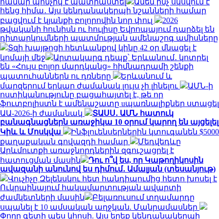
համար պոնչիկ է պատրաստել
Ամեն ինչ սկսվում է
հենց հիմա․ Այս կենդանակերպի նշանների համար
բացվում է կյանքի բոլորովին նոր փուլ
2026
թվականի հունիսն ու հուլիսը Եվրոպայում դարձել են
դիտարկումների պատմության ամենաշոգ ամիսները
Տզի խայթոցի հետևանքով կինը 42 օր մնացել է
կոմայի մեջ
Արտակարգ դեպք՝ Երևանում․ կոտրել
են «Հույս բոլոր մարդկանց» հիմնադրամի շենքի
պատուհաններն ու դռները
Երևանում և
մարզերում երկար ժամանակ լույս չի լինելու
ԱՄՆ-ի
ոստիկանությունը բացահայտել է, թե որ
ֆուտբոլիստն է ամենաշատը uպառնալիքներ ստացել
ԱԱ-2026-ի ժամանակ
ՏԱՍՍ․ ԱՄՆ հատուկ
բանագնացներն առաջիկա 10 օրում կարող են այցելել
Կիև և Մոսկվա
Ինֆլուենսերներին կտուգանեն $5000
քաղաքական գովազդի համար
Մեդվեդևը
Արևմուտքի առաջնորդներին զգուշացրել է
հատուցման մասին
Դու ո՞վ ես, որ Կաթողիկոսին
ավազանի անունով ես դիմում․ Ամալյան (տեսանյութ)
Վուչիչը Զելենսկու հետ հանդիպումից հետո խոսել է
Ուկրաինայում հակամարտության ավարտի
ժամկետների մասին
Բելառուսում տղամարդը
սպանել է 10 ամսական աղջկան. Մանրամասներ
Փողը գետի պես կհոսի. Այս երեք կենդանակերպի