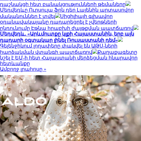
դաշնակցի հետ բանակցությունների թեմաները
Մեդվեդևը Ուրսուլա ֆոն դեր Լայենին արտասովոր
մականուններ է տվել
Սիցիլիայի գլխավոր
օդանավակայանը դադարեցրել է չվերթների
ընդունումը Էթնա հրաբխի ժայթքման պատճառով
Մեդվեդև․ «Արևմուտքը կլքի Հայաստանին, երբ այն
դադարի օգտակար լինել Ռուսաստանի դեմ»
Գելենջիկում լողափերը փակվել են ԱԹՍ-ների
հարձակման վտանգի պատճառով
Քաղաքագետը
նշել է ԵՄ-ի հետ Հայաստանի մերձեցման հնարավոր
հետևանքը
Ամբողջ լրահոսը »