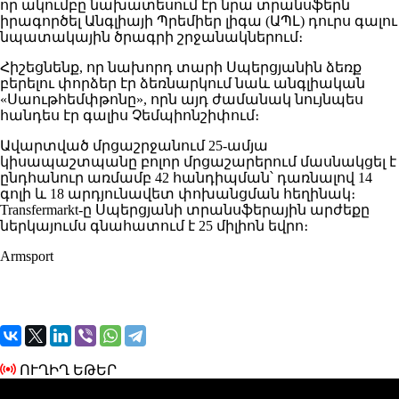
որ ակումբը նախատեսում էր նրա տրանսֆերն
իրագործել Անգլիայի Պրեմիեր լիգա (ԱՊԼ) դուրս գալու
նպատակային ծրագրի շրջանակներում։
Հիշեցնենք, որ նախորդ տարի Սպերցյանին ձեռք
բերելու փորձեր էր ձեռնարկում նաև անգլիական
«Սաութհեմփթոնը», որն այդ ժամանակ նույնպես
հանդես էր գալիս Չեմպիոնշիփում։
Ավարտված մրցաշրջանում 25-ամյա
կիսապաշտպանը բոլոր մրցաշարերում մասնակցել է
ընդհանուր առմամբ 42 հանդիպման՝ դառնալով 14
գոլի և 18 արդյունավետ փոխանցման հեղինակ։
Transfermarkt-ը Սպերցյանի տրանսֆերային արժեքը
ներկայումս գնահատում է 25 միլիոն եվրո։
Armsport
ՈՒՂԻՂ ԵԹԵՐ