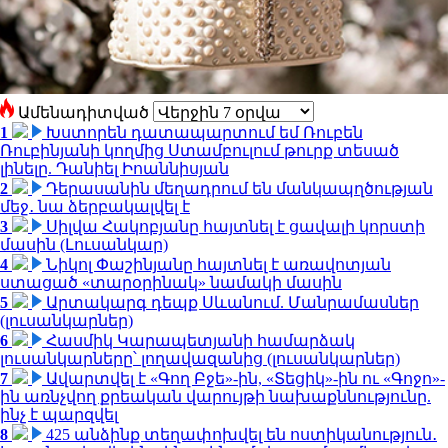
Ամենադիտված
1
Խստորեն դատապարտում եմ Ռուբեն
Ռուբինյանի կողմից Ստամբուլում թուրք տեսած
լինելը. Դանիել Իոաննիսյան
2
Դերասանին մեղադրում են մանկապղծության
մեջ․ նա ձերբակալվել է
3
Սիլվա Հակոբյանը հայտնել է ցավալի կորստի
մասին (Լուսանկար)
4
Նիկոլ Փաշինյանը հայտնել է առավոտյան
ստացած «տարօրինակ» նամակի մասին
5
Արտակարգ դեպք Սևանում. Մանրամասներ
(լուսանկարներ)
6
Հասմիկ Կարապետյանի համարձակ
լուսանկարները՝ լողավազանից (լուսանկարներ)
7
Ավարտվել է «Գող Բջե»-ին, «Տեցիկ»-ին ու «Գոջո»-
ին առնչվող քրեական վարույթի նախաքննությունը.
ինչ է պարզվել
8
425 անձինք տեղափոխվել են ոստիկանություն․