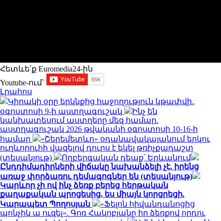
Հետևե՛ք Euromedia24-ին
Youtube-ում`
Լրահոս
Կիրակի օրը երկնքից հաջողություն կթափվի․
օգոստոսի 9-ի աստղագուշակ
Ինչ են
կանխատեսում աստղերը մեզ համար.
աստղագուշակ 2026 թվականի օգոստոսի 10-16-ի
համար
«Շերեմետևո» օդանավակայանում երկու
ուղևորուհի վազելով դուրս է եկել թռիչքադաշտ
(տեսանյութ)
Ողբերգական դեպք՝ Երևանում
Ընդդիմադիրների վիճակը նախանձելի չէ. իրենց
առաջ փորձառու դեմագոգներ են (տեսանյութ)
Կարևոր չի ով ինչ ձեռք բերեց հերթական
քաղաքական պրոցեսից, ես միայն կորցրեցի.
Կարապետ Պողոսյան
«Ֆելոն հիվանդանոցից
պոնչիկ ա ուզել». Գոռ Հակոբյանը իր ձեռքով որդու