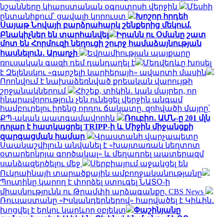
նշանները կհարստանան օգոստոսի վերջին
Մեսիի
ընտանիքում՝ ցավալի կորուստ
Խոշոր հրդեհ
Սայաթ Նովայի բարձրահարկ շենքերից մեկում.
Բնակիչներ են տարհանվել
Իրանն ու Օմանը շատ
մոտ են Հորմուզի նեղուցի շուրջ համաձայնության
հասնելուն․ Արաղչի
Եվրամիության պայքարը
ռուսական գազի դեմ դանդաղել է
Մեդվեդևը խոսել
է Զելենսկու «գարշելի կարիերայի» ավարտի մասին
Որոնվում է նախաձեռնված քրեական վարույթի
շրջանակներում
Հիշեք, տիկին․ կան մայրեր, որ
հնարավորություն չեն ունեցել վերջին անգամ
համբուրելու իրենց որդու ճակատը. զոհվածի մայրը՝
ՔՊ-ական պատգամավորին
Ռուբիո․ ԱՄՆ-ը 201 մլն
դոլար է հատկացրել TRIPP-ի և Միջին միջանցքի
զարգացման համար
Վրաստանի վարչապետը
Սաակաշվիլուն անվանել է «խայտառակ կեղտոտ
օտարերկրյա գործակալ» և մեղադրել պատերազմ
սանձազերծելու մեջ
Սերբիայում աջակցել են
Ուկրաինայի տարածքային ամբողջականությանը
Պուտինը կարող է փորձել ստուգել ՆԱՏՕ-ի
միասնությունն ու Թրամփի արձագանքը. CBS News
Ռուսաստանը «Իսկանդերներով» հարվածել է Կիևին․
խոցվել է երկու կարևոր օբյեկտ
Փաշինյանը