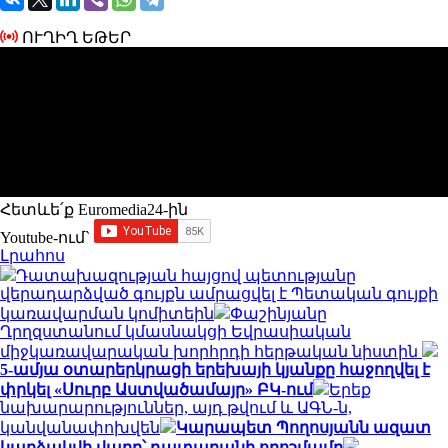
ՈՒՂԻՂ ԵԹԵՐ
Հետևե՛ք Euromedia24-ին
Youtube-ում`
Լրահոս
Դատախազության հայցով պետությանը
վերադարձված գույքն ամրացվել է Պետական գույքի
կառավարման կոմիտեին
Փաշինյանը
Ղրղզստանում կմասնակցի Եվրասիական
միջկառավարական խորհրդի հերթական նիստին
5-ամյա օտարերկրացի երեխայի կյանքը հաջողվել է
փրկել «Սուրբ Աստվածամայր» ԲԿ-ում
Երեք
նախարարություններ, այդ թվում և ԱԳՆ-ն,
կանվանափոխվեն
Կարապետ Պողոսյանն ազատ
կարձակվի վաղը՝ դատարանի որոշմամբ