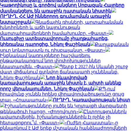
Կաթողիկոսը և գործով անցնող Սրբազան Հայրերը
մասնակցելու են առաջին դատական նիստին
ՈՒՂԻՂ․ ՀՀ ԱԺ իններորդ գումարման առաջին
նստաշրջան
Գնաճային ռիսկերի, արտահանման
խնդիրների և աճի կայունության
մարտահրավերների համախումբը. «Փաստ»
Ուսուցիչը ատեստավորումը չհաղթահարեց,
կհեռանա դպրոցից. Նիկոլ Փաշինյան
Քաղաքական
սուր կոնտրաստն ու դիսբալանսը. «Փաստ»
Ինքնակամ կառույցները հաշվառելու
ընթացակարգում նոր փոփոխություններ
կկատարվեն. «Փաստ»
Պետք է 2027-ին Սևանի շուրջ
վատ վիճակում գտնվող ճանապարհ չունենանք.
Նիկոլ Փաշինյան
Նոր ձևավորված
կառավարության առաջին նիստն է, պիտի անենք
որոշ վերանայումներ․ Նիկոլ Փաշինյան
ՔՊ-ում
իրավունք չունեն իրենց վիրավորվածությունը ցույց
տալ. «Հրապարակ»
ՈՒՂԻՂ․ Կառավարության նիստ
Իշխանությունները լուծել են Կոտայքի մարզպետի
թեկնածուի հարցը. «Ժողովուրդ»
Ընտրություններն
ավարտվեցին, իշխանություններին էլ ոչինչ չի
հետաքրքրու՞մ. «Փաստ»
«Ուժեղ Հայաստան»-ը
քննարկում է ԱԺ երեք մշտական հանձնաժողովների