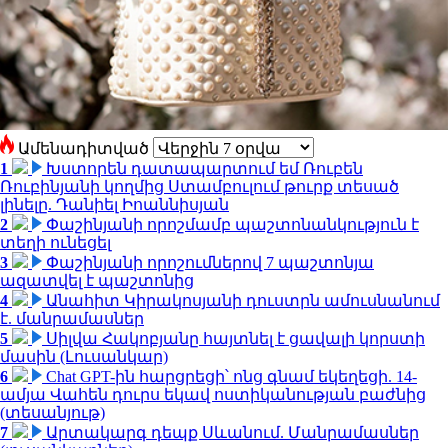
Ամենադիտված
1
Խստորեն դատապարտում եմ Ռուբեն
Ռուբինյանի կողմից Ստամբուլում թուրք տեսած
լինելը. Դանիել Իոաննիսյան
2
Փաշինյանի որոշմամբ պաշտոնանկություն է
տեղի ունեցել
3
Փաշինյանի որոշումներով 7 պաշտոնյա
ազատվել է պաշտոնից
4
Անահիտ Կիրակոսյանի դուստրն ամուսնանում
է. մանրամասներ
5
Սիլվա Հակոբյանը հայտնել է ցավալի կորստի
մասին (Լուսանկար)
6
Chat GPT-ին հարցրեցի՝ ոնց գնամ եկեղեցի. 14-
ամյա Վահեն դուրս եկավ ոստիկանության բաժնից
(տեսանյութ)
7
Արտակարգ դեպք Սևանում. Մանրամասներ