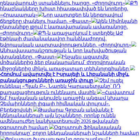
ղեկավարումը ստանձնելու հարցը. «Ժողովուրդ»
ՔՊ
հնաբնակները խիստ հիասթափված են նորերից.
«Հրապարակ»
Նոր պարտքեր են ներգրավում
ճեղքերը փակելու համար. «Փաստ»
Ալեն Սիմոնյանի
ընտանիքը լքում է կառավարական ամառանոցը.
«Ժողովուրդ»
ՔՊ-ն առաջարկում է ստեղծել ԱԺ
էթիկայի ժամանակավոր հանձնաժողով․
եվրոպական պարտավորություններ. «Ժողովուրդ»
Անհավասարակշռության և նոր կախվածության
վտանգները. «Փաստ»
Ինչպես ազատվել
մոծակներից ձեր բնակարանում՝ ժողովրդական
միջոցներից մինչև առաջատար տեխնոլոգիաներ
Հռոմում ավարտվել է Իսրայելի և Լիբանանի միջև
բանակցությունների առաջին փուլը
Չեմ ուզել
ունենալ «Պլան Բ»․ Նարեկ Կարապետյանը՝ ՌԴ
քաղաքացիություն ունենալու մասին
«Հավատում
եմ՝ հայկական ակումբն առաջին անգամ կխաղա
Չեմպիոնների լիգայի հիմնական փուլում».
Բերեզովսկի
Թամարա Գլոբան անվանել է
կենդանակերպի այն նշանները, որոնք ունեն
ամենաուժեղ կանխատեսումը 2026 թվականի
օգոստոսի համար
Օգոստոսի ֆինանսական
հորոսկոպը՝ բոլոր կենդանակերպի նշանների համար
Փրկարար ծառայությունը զգուշացնում է