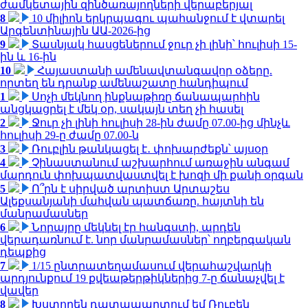
ժամկետային զինծառայողների վերաբերյալ
8
10 միլիոն երկրպագու պահանջում է վտարել
Արգենտինային ԱԱ-2026-ից
9
Տասնյակ հասցեներում ջուր չի լինի՝ հուլիսի 15-
ին և 16-ին
10
Հայաստանի ամենավտանգավոր օձերը.
որտեղ են դրանք ամենաշատը հանդիպում
1
Սոչի մեկնող ինքնաթիռը ճանապարհին
անցկացրել է մեկ օր, սակայն տեղ չի հասել
2
Ջուր չի լինի հուլիսի 28-ին ժամը 07.00-ից մինչև
հուլիսի 29-ը ժամը 07.00-ն
3
Ռուբլին թանկացել է․ փոխարժեքն՝ այսօր
4
Չինաստանում աշխարհում առաջին անգամ
մարդուն փոխպատվաստվել է խոզի մի քանի օրգան
5
Ո՞րն է սիրված արտիստ Արտաշես
Ալեքսանյանի մահվան պատճառը. հայտնի են
մանրամասներ
6
Նորայրը մեկնել էր հանգստի, արդեն
վերադառնում է. նոր մանրամասներ՝ ողբերգական
դեպքից
7
1/15 ընտրատեղամասում վերահաշվարկի
արդյունքում 19 քվեաթերթիկներից 7-ը ճանաչվել է
վավեր
8
Խստորեն դատապարտում եմ Ռուբեն