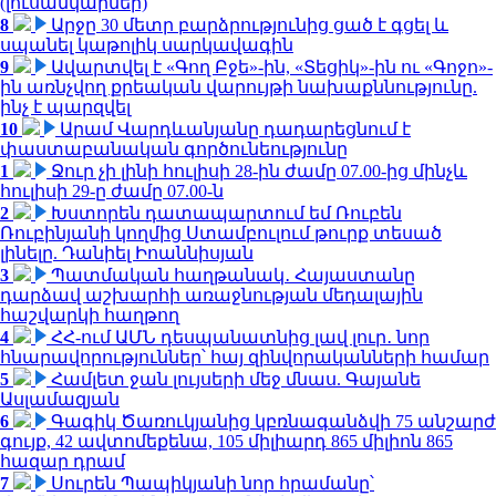
(լուսանկարներ)
8
Արջը 30 մետր բարձրությունից ցած է գցել և
սպանել կաթոլիկ սարկավագին
9
Ավարտվել է «Գող Բջե»-ին, «Տեցիկ»-ին ու «Գոջո»-
ին առնչվող քրեական վարույթի նախաքննությունը.
ինչ է պարզվել
10
Արամ Վարդևանյանը դադարեցնում է
փաստաբանական գործունեությունը
1
Ջուր չի լինի հուլիսի 28-ին ժամը 07.00-ից մինչև
հուլիսի 29-ը ժամը 07.00-ն
2
Խստորեն դատապարտում եմ Ռուբեն
Ռուբինյանի կողմից Ստամբուլում թուրք տեսած
լինելը. Դանիել Իոաննիսյան
3
Պատմական հաղթանակ․ Հայաստանը
դարձավ աշխարհի առաջնության մեդալային
հաշվարկի հաղթող
4
ՀՀ-ում ԱՄՆ դեսպանատնից լավ լուր․ նոր
հնարավորություններ՝ հայ զինվորականների համար
5
Համլետ ջան լույսերի մեջ մնաս. Գայանե
Ասլամազյան
6
Գագիկ Ծառուկյանից կբռնագանձվի 75 անշարժ
գույք, 42 ավտոմեքենա, 105 միլիարդ 865 միլիոն 865
հազար դրամ
7
Սուրեն Պապիկյանի նոր հրամանը՝