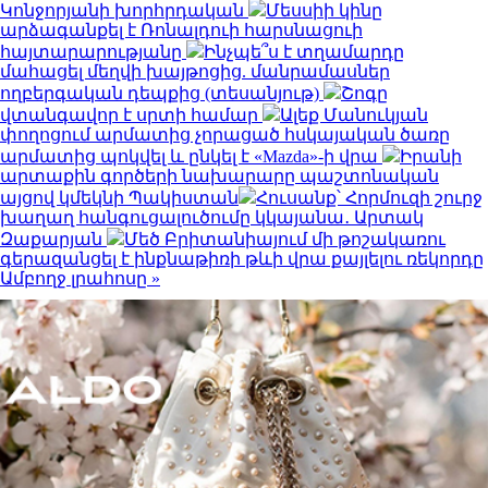
Կոնջորյանի խորհրդական
Մեսսիի կինը
արձագանքել է Ռոնալդուի հարսնացուի
հայտարարությանը
Ինչպե՞ս է տղամարդը
մահացել մեղվի խայթոցից. մանրամասներ
ողբերգական դեպքից (տեսանյութ)
Շոգը
վտանգավոր է սրտի համար
Ալեք Մանուկյան
փողոցում արմատից չորացած հսկայական ծառը
արմատից պոկվել և ընկել է «Mazda»-ի վրա
Իրանի
արտաքին գործերի նախարարը պաշտոնական
այցով կմեկնի Պակիստան
Հուսանք՝ Հորմուզի շուրջ
խաղաղ հանգուցալուծումը կկայանա․ Արտակ
Զաքարյան
Մեծ Բրիտանիայում մի թոշակառու
գերազանցել է ինքնաթիռի թևի վրա քայլելու ռեկորդը
Ամբողջ լրահոսը »