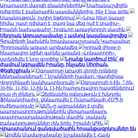
Արարատի մարզի բնակիչներին
Սահակաշվիլին
դժգոհել է բանտային պայմաններից․ ինչ է նա գրել
Սպանություն՝ ուղիղ եթերում
«Նրա հետ կապը
հիմա շատ դժվար է, բայց նա մեզ ուժ է տալիս».
Իրանի նախագահը` հոգևոր առաջնորդի մասին
Սեդրակ Առուստամյանը 2 ամսով կալանավորվեց
Գյումրեցի նախկին իրավապաշտպան Կարապետ
Պողոսյանն ազատ արձակվեց
Կորած iPhone-ը
հնարավոր կլինի գտնել առանց «Լոկատորի»․
ստեղծվել է նոր գործիք
Նրանք կարծում էին՝ 48
ժամում կգրավեն Իրանը, ինչպես Սիրիան.
Փեզեշքիան
Օգոստոսը կբացի փողի դռները
կենդանակերպի 7 նշանների համար. Վասիլիսա
Վոլոդինայի կանխատեսումը
Օգոստոսի 6-ին, 7-ին,
10-ին, 11-ին, 12-ին և 13-ին հարյուրավոր հասցեներում
լույս չի լինելու
Զելենսկին օգնություն է խնդրել
Ֆինլանդիայից․ քննարկվել է Ուկրաինայի ՀՕՊ-ի
ուժեղացումը
ԱՄՆ-ը ազդակներ է տվել
պարտավորություններին վերադառնալու
պատրաստակամության մասին, սակայն
բանակցություններ չեն եղել. Իրանի ԱԳՆ
Վրաստանում զանգվածային հոսանքազրկումներ են
Արմեն Մամաջանյանը նշանակվել է Հայկ