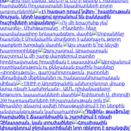
ին
Ֆոն դեր Լայեն․ ԱՄՆ-ը և ԵՄ-ը պետք է համատեղ
հարվածեն Ռուսաստանի եկամուտների բոլոր
աղբյուրներին
«15 հազար դրամ նվեր»՝ խաբեության
ծուղակ․ կեղծ կայքով գողանում են բանկային
հաշիվների տվյալները
«Ոչ մի երաշխիք չեմ
ստացել». Մխիթարյանը՝ «Ինտերի» հետ
պայմանագիրը երկարաձգելու մասին
Սոբյանինը
հայտնել է Մոսկվային մոտեցող 9 անօդաչու թռչող
սարքերի խոցման մասին
Այս տարի ե՞րբ կնշվի
խաղողօրհնեքը
Զգուշացում․ Արարատյան
դաշտում և մի շարք մարզերում բարձր
հրդեհավտանգ իրավիճակ է սպասվում
Աբովյանում
ոստիկանություն ու քննչական բաժին հասնելը՝
«փորձություն»․ գարշահոտություն, ջարդոնի
վերածված մեքենաներ ու հակասանիտարական
վիճակ
«TRIPP-ը Ադրբեջանին անխոչընդոտ մուտք
կտա դեպի Նախիջևան»․ ԱՄՆ դիվանագետը՝
երթուղու նպատակների մասին
Եփեսոսի Ս. Ժողովի
200 հայրապետների հիշատակության օրն է
Թրամփը գնալով ավելի հիասթափվում է իր ներքին
անվտանգության նախարարից
«Դելֆին» թայֆունը
հարվածել է Ճապոնիային և շարժվում է դեպի
Չինաստան․ կան տուժածներ
Հյուսիսային
կիսագնդում ջերմաստիճանի նոր ռեկորդ է գրանցվել՝