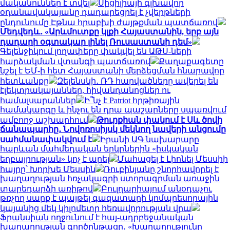
մականուններ է տվել
Սիցիլիայի գլխավոր
օդանավակայանը դադարեցրել է չվերթների
ընդունումը Էթնա հրաբխի ժայթքման պատճառով
Մեդվեդև․ «Արևմուտքը կլքի Հայաստանին, երբ այն
դադարի օգտակար լինել Ռուսաստանի դեմ»
Գելենջիկում լողափերը փակվել են ԱԹՍ-ների
հարձակման վտանգի պատճառով
Քաղաքագետը
նշել է ԵՄ-ի հետ Հայաստանի մերձեցման հնարավոր
հետևանքը
Զելենսկի․ ՌԴ հարվածները ավերել են
էլեկտրակայաններ, հիվանդանոցներ ու
համալսարաններ
Ի՞նչ է Patriot հրթիռային
համակարգը և ինչու են դրա պաշարները սպառվում
ամբողջ աշխարհում
Թուրքիան փակում է Սև ծովի
ճանապարհը․ Նովոռոսիյսկ մեկնող նավերի անցումը
սահմանափակվում է
Իրանի ԱԳ նախարարը
հարևան մահմեդական երկրներին «իսկական
եղբայրության» կոչ է արել
Մահացել է Լիոնել Մեսսիի
հայրը՝ Խորխե Մեսսին
Ռուբինյանը շնորհավորել է
խաղաղության հռչակագրի ստորագրման առաջին
տարեդարձի առիթով
Բուլղարիայում անօդաչու
թռչող սարք է պայթել գազատարի կոմպրեսորային
կայանից մեկ կիլոմետր հեռավորության վրա
Ֆրանսիան ողջունում է հայ-ադրբեջանական
խաղաղության գործընթացը․ «Խաղաղությունը