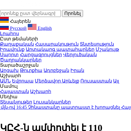
Հայերեն
Русский
English
Լրահոս
Ըստ թեմաների
Քաղաքական
Հասարակություն
Տնտեսություն
Իրավունք
Արտակարգ պատահարներ
Մշակույթ
Սպորտ
Հարցազրույցներ
Վերլուծական
Ծաղրանկարներ
Տարածաշրջան
Արցախ
Թուրքիա
Ադրբեջան
Իրան
Աշխարհ
ԱՄՆ
Եվրոպա
Մերձավոր Արևելք
Ռուսաստան
Այլ
Մամուլ
Հայաստան
Աշխարհ
Մեդիա
Տեսանյութեր
Լուսանկարներ
-ով
16:45
Չինաստանը պատրաստ է խորացնել Հայաստա
ԿԸՀ-ն ամփոփել է 110