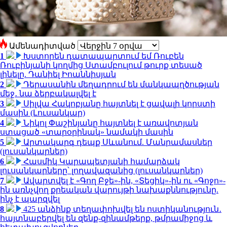
Ամենադիտված
1
Խստորեն դատապարտում եմ Ռուբեն
Ռուբինյանի կողմից Ստամբուլում թուրք տեսած
լինելը. Դանիել Իոաննիսյան
2
Դերասանին մեղադրում են մանկապղծության
մեջ․ նա ձերբակալվել է
3
Սիլվա Հակոբյանը հայտնել է ցավալի կորստի
մասին (Լուսանկար)
4
Նիկոլ Փաշինյանը հայտնել է առավոտյան
ստացած «տարօրինակ» նամակի մասին
5
Արտակարգ դեպք Սևանում. Մանրամասներ
(լուսանկարներ)
6
Հասմիկ Կարապետյանի համարձակ
լուսանկարները՝ լողավազանից (լուսանկարներ)
7
Ավարտվել է «Գող Բջե»-ին, «Տեցիկ»-ին ու «Գոջո»-
ին առնչվող քրեական վարույթի նախաքննությունը.
ինչ է պարզվել
8
425 անձինք տեղափոխվել են ոստիկանություն․
հայտնաբերվել են զենք-զինամթերք, թմրամիջոց և