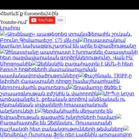
Հետևե՛ք Euromedia24-ին
Youtube-ում`
Լրահոս
«Արսենալը» պայթեցրեց տրանսֆերային շուկան․
Բրունո Գիմարայեշը՝ £75 մլն-ով
Ռուսաստանում
կարևոր նախազգուշացում են արել Եվրամիությանը
Չինաստանը պատրաստ է խորացնել Հայաստանի
հետ ռազմավարական գործընկերությունը․ Վան Ին՝
Միրզոյանին
Զելենսկին բացահայտել է ԱՄՆ-ի հետ
Patriot-ի հրթիռների մատակարարման
պայմանավորվածությունները
Փաշինյան․ TRIPP-ը
կփոխի Հայաստանի դիրքը համաշխարհային
ներդրումային քարտեզում
Տղամարդը ծեծել է
շտապօգնության բժշկին և վարորդին
ՄԻՊ-ը կոշտ
արձագանքել է․ քրեական գործով անձնական ու
ընտանեկան տվյալների հրապարակումն
անընդունելի է
Գերմանիային մեղադրել են
Եվրամիության գազային խնդիրների համար
Բացահայտվել են Զելենսկու՝ Ռուսաստանի
դաշնակցի հետ բանակցությունների թեմաները
Մեդվեդևը Ուրսուլա ֆոն դեր Լայենին արտասովոր