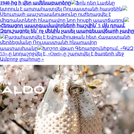
1940-ից ի վեր ամենաբարձրը
Ֆոն դեր Լայենը
կտրուկ է արտահայտվել Ռուսաստանի հասցեին
Սեուտայի ​​պաշտպանությունը ուժեղացվել է
միգրանտների հնարավոր նոր հոսքի պատճառով
Հեռացող պատգամավորների հաշվին՝ 5 մլն դրամ.
Զգուշացրել են՝ ոչ մեկին չասել պարգեւավճարի չափը
Բացահայտվել է Եվրամիության հետ Հայաստանի
մերձեցմանը Ռուսաստանի հնարավոր
պատասխանը
Խոշոր վթար Գեղարքունիքում․ «ԳԱԶ
53»-ը կողաշրջվել է, «Opel»-ը շպրտվել է ծառերի մեջ
Ամբողջ լրահոսը »