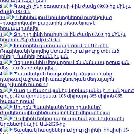
հետախուզվողներ
9
Գազ չի լինի օգոստոսի 4-ին ժամը 09:00-ից մինչև
ժամը 18:00-ն
10
Կիլիկիայում կրակոցներով ուղեկցված
«ռազբորկայի» բացառիկ տեսանյութ է
հրապարակվել
1
Ջուր չի լինի հուլիսի 28-ին ժամը 07.00-ից մինչև
հուլիսի 29-ը ժամը 07.00-ն
2
Խստորեն դատապարտում եմ Ռուբեն
Ռուբինյանի կողմից Ստամբուլում թուրք տեսած
լինելը. Դանիել Իոաննիսյան
3
Դերասանին մեղադրում են մանկապղծության
մեջ․ նա ձերբակալվել է
4
Պատմական հաղթանակ․ Հայաստանը
դարձավ աշխարհի առաջնության մեդալային
հաշվարկի հաղթող
5
Գագիկ Ծառուկյանից կբռնագանձվի 75 անշարժ
գույք, 42 ավտոմեքենա, 105 միլիարդ 865 միլիոն 865
հազար դրամ
6
Սուրեն Պապիկյանի նոր հրամանը՝
ժամկետային զինծառայողների վերաբերյալ
7
10 միլիոն երկրպագու պահանջում է վտարել
Արգենտինային ԱԱ-2026-ից
8
Տասնյակ հասցեներում ջուր չի լինի՝ հուլիսի 15-