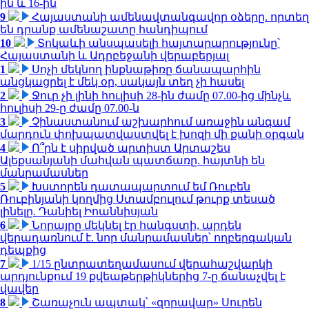
ին և 16-ին
9
Հայաստանի ամենավտանգավոր օձերը. որտեղ
են դրանք ամենաշատը հանդիպում
10
Տոկաևի անսպասելի հայտարարությունը՝
Հայաստանի և Ադրբեջանի վերաբերյալ
1
Սոչի մեկնող ինքնաթիռը ճանապարհին
անցկացրել է մեկ օր, սակայն տեղ չի հասել
2
Ջուր չի լինի հուլիսի 28-ին ժամը 07.00-ից մինչև
հուլիսի 29-ը ժամը 07.00-ն
3
Չինաստանում աշխարհում առաջին անգամ
մարդուն փոխպատվաստվել է խոզի մի քանի օրգան
4
Ո՞րն է սիրված արտիստ Արտաշես
Ալեքսանյանի մահվան պատճառը. հայտնի են
մանրամասներ
5
Խստորեն դատապարտում եմ Ռուբեն
Ռուբինյանի կողմից Ստամբուլում թուրք տեսած
լինելը. Դանիել Իոաննիսյան
6
Նորայրը մեկնել էր հանգստի, արդեն
վերադառնում է. նոր մանրամասներ՝ ողբերգական
դեպքից
7
1/15 ընտրատեղամասում վերահաշվարկի
արդյունքում 19 քվեաթերթիկներից 7-ը ճանաչվել է
վավեր
8
Շառաչուն ապտակ՝ «զորավար» Սուրեն