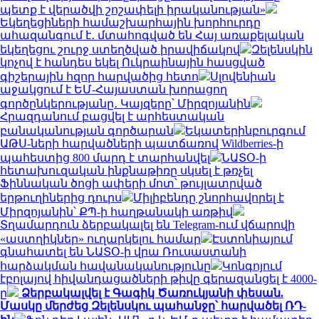
պետք է վերածվի շոշափելի իրականության»
Եկեղեցիների համաշխարհային խորհուրդը
ահազանգում է․ մտահոգված են Հայ առաքելական
եկեղեցու շուրջ ստեղծված իրավիճակով
Զելենսկին
կոչով է հանդես եկել Ուկրաինային հասցված
գիշերային հզոր հարվածից հետո
Սլովենիան
աջակցում է ԵՄ-Հայաստան խորացող
գործընկերությանը․ Կայզերը՝ Միրզոյանին
Հրազդանում բացվել է արհեստական
բանականության գործարան
Եկատերինբուրգում
ԱԹՍ-ների հարվածների պատճառով Wildberries-ի
պահեստից 800 մարդ է տարհանվել
ՆԱՏՕ-ի
հետախուզական ինքնաթիռը սկսել է թռչել
Ֆիննական ծոցի ափերի մոտ՝ թույլատրված
երթուղիներից դուրս
Միլիբենդը շնորհավորել է
Միրզոյանին՝ ՔՊ-ի հաղթանակի առթիվ
Տղամարդուն ձերբակալել են Telegram-ում վճարովի
«աստղիկներ» ուղարկելու համար
Էստոնիայում
գնահատել են ՆԱՏՕ-ի վրա Ռուսաստանի
հարձակման հավանականությունը
Կոնգոյում
էբոլայով հիվանդացածների թիվը գերազանցել է 4000-
ը
Ձերբակալվել է Գագիկ Ծառուկյանի փեսան.
Մասկը մերժեց Զելենսկու պահանջը՝ հարվածել ՌԴ-