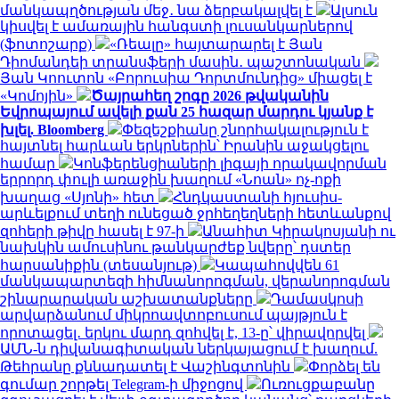
մանկապղծության մեջ․ նա ձերբակալվել է
Ալսուն
կիսվել է ամառային հանգստի լուսանկարներով
(ֆոտոշարք)
«Ռեալը» հայտարարել է Յան
Դիոմանդեի տրանսֆերի մասին․ պաշտոնական
Յան Կոուտոն «Բորուսիա Դորտմունդից» միացել է
«Կոմոյին»
Ծայրահեղ շոգը 2026 թվականին
Եվրոպայում ավելի քան 25 հազար մարդու կյանք է
խլել. Bloomberg
Փեզեշքիանը շնորհակալություն է
հայտնել հարևան երկրներին՝ Իրանին աջակցելու
համար
Կոնֆերենցիաների լիգայի որակավորման
երրորդ փուլի առաջին խաղում «Նոան» ոչ-ոքի
խաղաց «Սյոնի» հետ
Հնդկաստանի հյուսիս-
արևելքում տեղի ունեցած ջրհեղեղների հետևանքով
զոհերի թիվը հասել է 97-ի
Անահիտ Կիրակոսյանի ու
նախկին ամուսինու թանկարժեք նվերը՝ դստեր
հարսանիքին (տեսանյութ)
Կապահովվեն 61
մանկապարտեզի հիմնանորոգման, վերանորոգման
շինարարական աշխատանքները
Դամասկոսի
արվարձանում միկրոավտոբուսում պայթյուն է
որոտացել․ երկու մարդ զոհվել է, 13-ը՝ վիրավորվել
ԱՄՆ-ն դիվանագիտական ներկայացում է խաղում.
Թեհրանը քննադատել է Վաշինգտոնին
Փորձել են
գումար շորթել Telegram-ի միջոցով
Ուռուցքաբանը