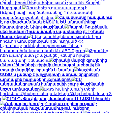
միայն փողով հեղափոխություն չես անի․ Գարիկ
Սարգսյան
Գուտերեշը դատապարտել է
Ուկրաինայի հարձակումները Ռուսաստանի
տարածաշրջանների վրա
Հայաստանը հասկանում
է, որ միաժամանակ ԵԱՏՄ և ԵՄ անդամ լինելը
հնարավոր չէ․ Նիկոլ Փաշինյան
Պարոն Ռուբինյան,
մեզ համար Ռուսաստանը սպառնալիք չէ. Իշխան
Սաղաթելյան
Եկեղեցու հեղինակության և նրա
հոգևոր առաքելության դեմ ուղղված ՀՀ
իշխանությունների գործողությունները
հակասահմանադրական են. ՀՅԴ Բյուրո
Թրամփը
դեռ պատրաստ չէ աջակցել Վենսին որպես
նախագահի թեկնածու
Շիրակի մարզի գյուղերից
մեկում ծնողների շիրիմի մոտ հայտնաբերվել են
տղայի մարմինը, հրազեն և նամակ
Փաշինյան․
ԵԱՏՄ-ն չպետք է խոչընդոտի անդամ երկրների
արտաքին հարաբերություններին
ԵՄ
անդամակցության հանրաքվեի շուրջ Փաշինյանի
կոշտ արձագանքը
EMPS հանդիպումը տեղի
կունենա Մինսկում սեպտեմբերի 30-ից հոկտեմբերի 2-
ը
ՈՒՂԻՂ․ Փաշինյանը մասնակցում է ԵԱՏՄ նիստին
Հանցավոր խումբը 9 դրվագ գործողությամբ
զինվորական հաշմանդամություն ունեցող