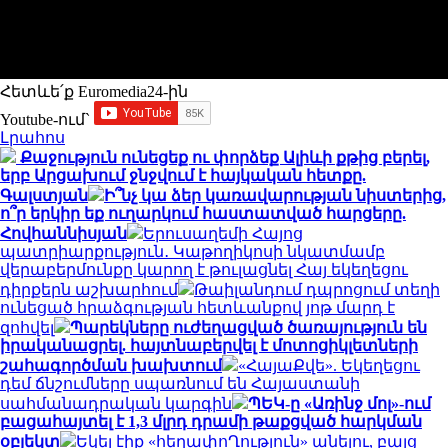
Հետևե՛ք Euromedia24-ին
Youtube-ում`
Լրահոս
Քաջություն ունեցեք ու փորձեք Ալիևի քթից բերել,
երբ Արցախում ջնջվում է հայկական հետքը.
Գալստյան
Ի՞նչ կա ձեր կառավարության նիստերից,
ո՞ր երկիր եք ուղարկում հաստատված հարցերը.
Հովհաննիսյան
Երուսաղեմի Հայոց
պատրիարքություն․ Կաթողիկոսի նկատմամբ
վերաբերմունքը կարող է թուլացնել Հայ եկեղեցու
դիրքերն աշխարհում
Թաիլանդում դպրոցում տեղի
ունեցած հրաձգության հետևանքով յոթ մարդ է
զոհվել
Պարեկները ուժեղացված ծառայություն են
իրականացրել. հայտնաբերվել է մոտոցիկլետների
շահագործման խախտում
«ՀայաՔվե». Եկեղեցու
դեմ ճնշումները սպառնում են Հայաստանի
սահմանադրական կարգին
ՊԵԿ-ը «Առինջ մոլ»-ում
բացահայտել է 1,3 մլրդ դրամի թաքցված հարկման
օբյեկտ
Եկել էիք «հեղափոՂություն» անելու, բայց