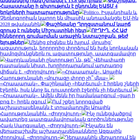
անձանցից հափշտակել է 13.8 մլն դրամ
Փաշինյան․
Հայաստանը ի գիտություն է ընդունել ԵԱՏՄ 4
երկրների հայտարարությունը
Politico. Իսլանդիան և
Չեռնոգորիան կարող են միասին անդամակցել ԵՄ-ին
2028 թվականին
Փաշինյանը Ղրղզստանում կարճ
զրույց է ունեցել Միշուստինի հետ
ՈՒՂԻՂ․ ՀՀ ԱԺ
իններորդ գումարման առաջին նստաշրջան. թեժ
ելույթներ
Մեկից բիզնես են խլում, մյուսից`
ազատություն, երրորդից փորձում են խլել կրոնական
համոզմունքներն ու ազատությունը. պատգամավոր
Վարդևանյանի ընտրությո՞ւն, թե՞ Վեհափառի
դատական նիստ․ խորհրդարանում արտառոց
վիճակ է. «Ժողովուրդ»
«Հրապարակ»․ Արայիկ
Հարությունյանի «մուրազը փորը չի՞ մնա»
«Հրապարակ»․ Փաշինյանը «հետեւում» է իրենց շների
էջերին, իսկ կնոջ եւ դուստրերի էջերին չի հետեւում
«Հրապարակ»․ Ամեն մեկն իր համակարգում «ցար ի
բոգ է» իրեն զգում
Ում շքեղ նորոգված
աշխատասենյակն է տրամադրվել Արայիկ
Հարությունյանին. «Ժողովուրդ»
Ինչ ունեցվածքով
ավարտեց պատգամավորական գործունեությունը
Հայկ Սարգսյանը. «Ժողովուրդ»
Ինչպես են
վերաբաշխվել աշխատասենյակները Ազգային
ժողովում. «Ժողովուրդ»
Դերասանին մեղադրում են