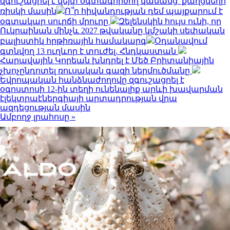
զգուշացրել է վեյփ օգտագործող կանանց՝ քաղցկեղի
ռիսկի մասին
Ո՞ր հիվանդության դեմ պայքարում է
օգտակար սուրճի մրուրը
Զելենսկին հույս ունի, որ
Ուկրաինան մինչև 2027 թվականը կմշակի սեփական
բալիստիկ հրթիռային համակարգ
Օդանավում
գտնվող 13 ուղևոր է տուժել. Հնդկաստան
Հարավային Կորեան խնդրել է Մեծ Բրիտանիային
չխոչընդոտել ռուսական գազի ներմուծմանը
Եվրոպական հանձնաժողովը զգուշացրել է
օգոստոսի 12-ին տեղի ունենալիք արևի խավարման
էլեկտրաէներգիայի արտադրության վրա
ազդեցության մասին
Ամբողջ լրահոսը »