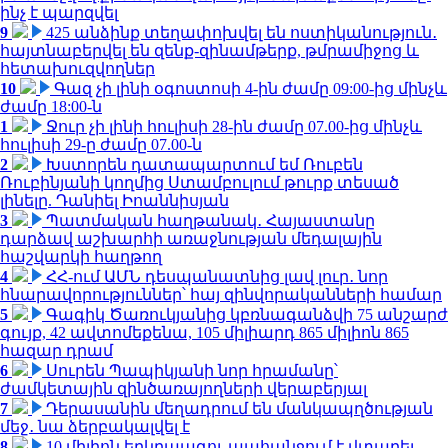
ինչ է պարզվել
9
425 անձինք տեղափոխվել են ոստիկանություն․
հայտնաբերվել են զենք-զինամթերք, թմրամիջոց և
հետախուզվողներ
10
Գազ չի լինի օգոստոսի 4-ին ժամը 09:00-ից մինչև
ժամը 18:00-ն
1
Ջուր չի լինի հուլիսի 28-ին ժամը 07.00-ից մինչև
հուլիսի 29-ը ժամը 07.00-ն
2
Խստորեն դատապարտում եմ Ռուբեն
Ռուբինյանի կողմից Ստամբուլում թուրք տեսած
լինելը. Դանիել Իոաննիսյան
3
Պատմական հաղթանակ․ Հայաստանը
դարձավ աշխարհի առաջնության մեդալային
հաշվարկի հաղթող
4
ՀՀ-ում ԱՄՆ դեսպանատնից լավ լուր․ նոր
հնարավորություններ՝ հայ զինվորականների համար
5
Գագիկ Ծառուկյանից կբռնագանձվի 75 անշարժ
գույք, 42 ավտոմեքենա, 105 միլիարդ 865 միլիոն 865
հազար դրամ
6
Սուրեն Պապիկյանի նոր հրամանը՝
ժամկետային զինծառայողների վերաբերյալ
7
Դերասանին մեղադրում են մանկապղծության
մեջ․ նա ձերբակալվել է
8
10 միլիոն երկրպագու պահանջում է վտարել