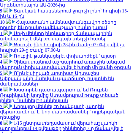
Արգենտինային ԱԱ-2026-ից
9
Տասնյակ հասցեներում ջուր չի լինի՝ հուլիսի 15-
ին և 16-ին
10
Հայաստանի ամենավտանգավոր օձերը.
որտեղ են դրանք ամենաշատը հանդիպում
1
Սոչի մեկնող ինքնաթիռը ճանապարհին
անցկացրել է մեկ օր, սակայն տեղ չի հասել
2
Ջուր չի լինի հուլիսի 28-ին ժամը 07.00-ից մինչև
հուլիսի 29-ը ժամը 07.00-ն
3
Ռուբլին թանկացել է․ փոխարժեքն՝ այսօր
4
Չինաստանում աշխարհում առաջին անգամ
մարդուն փոխպատվաստվել է խոզի մի քանի օրգան
5
Ո՞րն է սիրված արտիստ Արտաշես
Ալեքսանյանի մահվան պատճառը. հայտնի են
մանրամասներ
6
Խստորեն դատապարտում եմ Ռուբեն
Ռուբինյանի կողմից Ստամբուլում թուրք տեսած
լինելը. Դանիել Իոաննիսյան
7
Նորայրը մեկնել էր հանգստի, արդեն
վերադառնում է. նոր մանրամասներ՝ ողբերգական
դեպքից
8
1/15 ընտրատեղամասում վերահաշվարկի
արդյունքում 19 քվեաթերթիկներից 7-ը ճանաչվել է