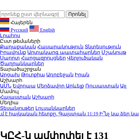
Հայերեն
Русский
English
Լրահոս
Ըստ թեմաների
Քաղաքական
Հասարակություն
Տնտեսություն
Իրավունք
Արտակարգ պատահարներ
Մշակույթ
Սպորտ
Հարցազրույցներ
Վերլուծական
Ծաղրանկարներ
Տարածաշրջան
Արցախ
Թուրքիա
Ադրբեջան
Իրան
Աշխարհ
ԱՄՆ
Եվրոպա
Մերձավոր Արևելք
Ռուսաստան
Այլ
Մամուլ
Հայաստան
Աշխարհ
Մեդիա
Տեսանյութեր
Լուսանկարներ
 է հայկական հետքը. Գալստյան
11:19
Ի՞նչ կա ձեր կառա
ԿԸՀ-ն ամփոփել է 131