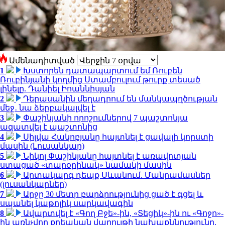
Ամենադիտված
1
Խստորեն դատապարտում եմ Ռուբեն
Ռուբինյանի կողմից Ստամբուլում թուրք տեսած
լինելը. Դանիել Իոաննիսյան
2
Դերասանին մեղադրում են մանկապղծության
մեջ․ նա ձերբակալվել է
3
Փաշինյանի որոշումներով 7 պաշտոնյա
ազատվել է պաշտոնից
4
Սիլվա Հակոբյանը հայտնել է ցավալի կորստի
մասին (Լուսանկար)
5
Նիկոլ Փաշինյանը հայտնել է առավոտյան
ստացած «տարօրինակ» նամակի մասին
6
Արտակարգ դեպք Սևանում. Մանրամասներ
(լուսանկարներ)
7
Արջը 30 մետր բարձրությունից ցած է գցել և
սպանել կաթոլիկ սարկավագին
8
Ավարտվել է «Գող Բջե»-ին, «Տեցիկ»-ին ու «Գոջո»-
ին առնչվող քրեական վարույթի նախաքննությունը.