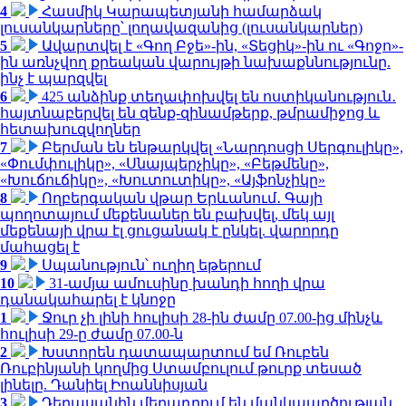
4
Հասմիկ Կարապետյանի համարձակ
լուսանկարները՝ լողավազանից (լուսանկարներ)
5
Ավարտվել է «Գող Բջե»-ին, «Տեցիկ»-ին ու «Գոջո»-
ին առնչվող քրեական վարույթի նախաքննությունը.
ինչ է պարզվել
6
425 անձինք տեղափոխվել են ոստիկանություն․
հայտնաբերվել են զենք-զինամթերք, թմրամիջոց և
հետախուզվողներ
7
Բերման են ենթարկվել «Նարդոսցի Սերգուլիկը»,
«Փումփուլիկը», «Սնայպերչիկը», «Բեթմենը»,
«Խուճուճիկը», «Խուտուտիկը», «Այֆոնչիկը»
8
Ողբերգական վթար Երևանում․ Գայի
պողոտայում մեքենաներ են բախվել, մեկ այլ
մեքենայի վրա էլ ցուցանակ է ընկել. վարորդը
մահացել է
9
Սպանություն՝ ուղիղ եթերում
10
31-ամյա ամուսինը խանդի հողի վրա
դանակահարել է կնոջը
1
Ջուր չի լինի հուլիսի 28-ին ժամը 07.00-ից մինչև
հուլիսի 29-ը ժամը 07.00-ն
2
Խստորեն դատապարտում եմ Ռուբեն
Ռուբինյանի կողմից Ստամբուլում թուրք տեսած
լինելը. Դանիել Իոաննիսյան
3
Դերասանին մեղադրում են մանկապղծության