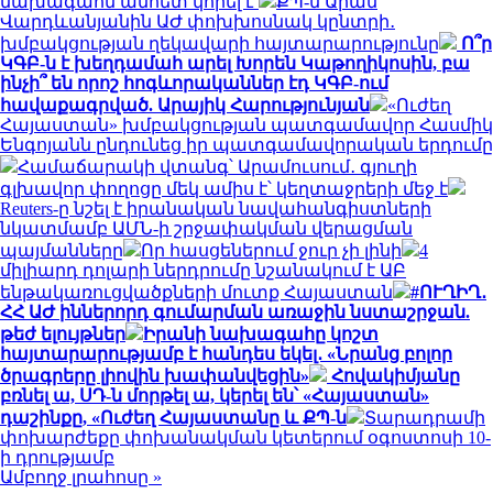
նախագահն անհետ կորել է
ՔՊ-ն Արամ
Վարդևանյանին ԱԺ փոխխոսնակ կընտրի․
խմբակցության ղեկավարի հայտարարությունը
Ո՞ր
ԿԳԲ-ն է խեղդամահ արել Խորեն Կաթողիկոսին, բա
ինչի՞ են որոշ հոգևորականներ էդ ԿԳԲ-ում
հավաքագրված. Արայիկ Հարությունյան
«Ուժեղ
Հայաստան» խմբակցության պատգամավոր Հասմիկ
Ենգոյանն ընդունեց իր պատգամավորական երդումը
Համաճարակի վտանգ՝ Արամուսում․ գյուղի
գլխավոր փողոցը մեկ ամիս է՝ կեղտաջրերի մեջ է
Reuters-ը նշել է իրանական նավահանգիստների
նկատմամբ ԱՄՆ-ի շրջափակման վերացման
պայմանները
Որ հասցեներում ջուր չի լինի
4
միլիարդ դոլարի ներդրումը նշանակում է ԱԲ
ենթակառուցվածքների մուտք Հայաստան
#ՈՒՂԻՂ․
ՀՀ ԱԺ իններորդ գումարման առաջին նստաշրջան.
թեժ ելույթներ
Իրանի նախագահը կոշտ
հայտարարությամբ է հանդես եկել․ «Նրանց բոլոր
ծրագրերը լիովին խափանվեցին»
Հովակիմյանը
բռնել ա, ՍԴ-ն մորթել ա, կերել են՝ «Հայաստան»
դաշինքը, «Ուժեղ Հայաստանը և ՔՊ-ն
Տարադրամի
փոխարժեքը փոխանակման կետերում օգոստոսի 10-
ի դրությամբ
Ամբողջ լրահոսը »