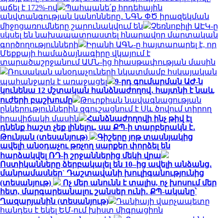
աճել է 172%-ով
Պահպանե՛ք հրդեհային
անվտանգության կանոնները․ ՆԳՆ ՓԾ իրազեկման
միջոցառումները շարունակվում են
Չեռնոբիլի ԱԷԿ-ը
սկսել են նախապատրաստել հնարավոր մարտական
գործողությունների
Իրանի ԱԳՆ-ը հայտարարել է, որ
Մեքքայի համաձայնագիրը վկայում է
տարածաշրջանում ԱՄՆ-ից հիասթափության մասին
Ռուսական անօդաչուների նկատմամբ հսկայական
պահանջարկ է առաջացել
9-րդ գումարման ԱԺ-ն
կունենա 12 մշտական հանձնաժողով․ հայտնի է նաև
ուժերի բաշխումը
Թուրքիան նավագնացության
ընկերություններին զգուշացնում է Սև ծովում տիրող
իրավիճակի մասին
Հանձնաժողովի ինչ թիվ էլ
դնենք հաշտ չեք լինելու, սա ՔՊ-ի տարբերակն է․
Թունյան (տեսանյութ)
Գիշերը յոթ տասնյակից
ավելի անօդաչու թռչող սարքեր փորձել են
հարձակվել ՌԴ-ի շրջաններից մեկի վրա
Ոստիկանները ձերբակալել են 10–ից ավելի անձանց․
մանրամասներ` Դաշտավանի խուլիգանությունից
(տեսանյութ)
Ոչ մեր անունն է տալիս, ոչ խոսում մեր
հետ, մարգարեանալու շանսեր ունի․ ՔՊ-ականը՝
Ղազարյանին (տեսանյութ)
Դանիայի վարչապետը
հանդես է եկել ԵՄ-ում խիստ միգրացիոն