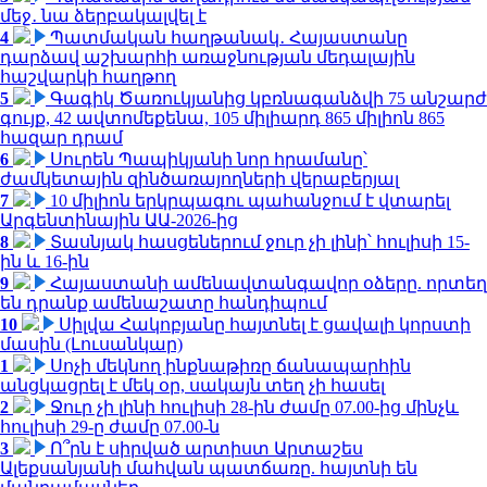
մեջ․ նա ձերբակալվել է
4
Պատմական հաղթանակ․ Հայաստանը
դարձավ աշխարհի առաջնության մեդալային
հաշվարկի հաղթող
5
Գագիկ Ծառուկյանից կբռնագանձվի 75 անշարժ
գույք, 42 ավտոմեքենա, 105 միլիարդ 865 միլիոն 865
հազար դրամ
6
Սուրեն Պապիկյանի նոր հրամանը՝
ժամկետային զինծառայողների վերաբերյալ
7
10 միլիոն երկրպագու պահանջում է վտարել
Արգենտինային ԱԱ-2026-ից
8
Տասնյակ հասցեներում ջուր չի լինի՝ հուլիսի 15-
ին և 16-ին
9
Հայաստանի ամենավտանգավոր օձերը. որտեղ
են դրանք ամենաշատը հանդիպում
10
Սիլվա Հակոբյանը հայտնել է ցավալի կորստի
մասին (Լուսանկար)
1
Սոչի մեկնող ինքնաթիռը ճանապարհին
անցկացրել է մեկ օր, սակայն տեղ չի հասել
2
Ջուր չի լինի հուլիսի 28-ին ժամը 07.00-ից մինչև
հուլիսի 29-ը ժամը 07.00-ն
3
Ո՞րն է սիրված արտիստ Արտաշես
Ալեքսանյանի մահվան պատճառը. հայտնի են