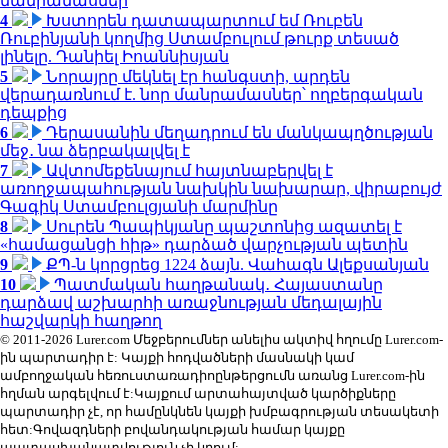
մանրամասներ
4
Խստորեն դատապարտում եմ Ռուբեն
Ռուբինյանի կողմից Ստամբուլում թուրք տեսած
լինելը. Դանիել Իոաննիսյան
5
Նորայրը մեկնել էր հանգստի, արդեն
վերադառնում է. նոր մանրամասներ՝ ողբերգական
դեպքից
6
Դերասանին մեղադրում են մանկապղծության
մեջ․ նա ձերբակալվել է
7
Ավտոմեքենայում հայտնաբերվել է
առողջապահության նախկին նախարար, վիրաբույժ
Գագիկ Ստամբուլցյանի մարմինը
8
Սուրեն Պապիկյանը պաշտոնից ազատել է
«համացանցի հիթ» դարձած վարչության պետին
9
ՔՊ-ն կորցրեց 1224 ձայն. Վահագն Ալեքսանյան
10
Պատմական հաղթանակ․ Հայաստանը
դարձավ աշխարհի առաջնության մեդալային
հաշվարկի հաղթող
© 2011-2026 Lurer.com Մեջբերումներ անելիս ակտիվ հղումը Lurer.com-
ին պարտադիր է: Կայքի հոդվածների մասնակի կամ
ամբողջական հեռուստառադիոընթերցումն առանց Lurer.com-ին
հղման արգելվում է:Կայքում արտահայտված կարծիքները
պարտադիր չէ, որ համընկնեն կայքի խմբագրության տեսակետի
հետ:Գովազդների բովանդակության համար կայքը
պատասխանատվություն չի կրում: