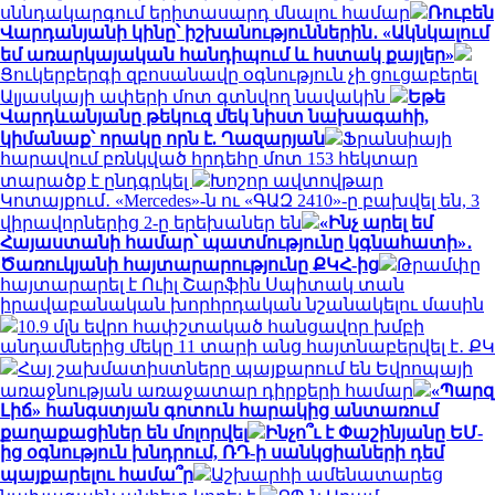
սննդակարգում երիտասարդ մնալու համար
Ռուբեն
Վարդանյանի կինը՝ իշխանություններին․ «Ակնկալում
եմ առարկայական հանդիպում և հստակ քայլեր»
Ցուկերբերգի զբոսանավը օգնություն չի ցուցաբերել
Ալյասկայի ափերի մոտ գտնվող նավակին
Եթե
Վարդևանյանը թեկուզ մեկ նիստ նախագահի,
կիմանաք՝ որակը որն է. Ղազարյան
Ֆրանսիայի
հարավում բռնկված հրդեհը մոտ 153 հեկտար
տարածք է ընդգրկել
Խոշոր ավտովթար
Կոտայքում․ «Mercedes»-ն ու «ԳԱԶ 2410»-ը բախվել են, 3
վիրավորներից 2-ը երեխաներ են
«Ինչ արել եմ
Հայաստանի համար՝ պատմությունը կգնահատի»․
Ծառուկյանի հայտարարությունը ՔԿՀ-ից
Թրամփը
հայտարարել է Ուիլ Շարֆին Սպիտակ տան
իրավաբանական խորհրդական նշանակելու մասին
10.9 մլն եվրո հափշտակած հանցավոր խմբի
անդամներից մեկը 11 տարի անց հայտնաբերվել է․ ՔԿ
Հայ շախմատիստները պայքարում են Եվրոպայի
առաջնության առաջատար դիրքերի համար
«Պարզ
Լիճ» հանգստյան գոտուն հարակից անտառում
քաղաքացիներ են մոլորվել
Ինչո՞ւ է Փաշինյանը ԵՄ-
ից օգնություն խնդրում, ՌԴ-ի սանկցիաների դեմ
պայքարելու համա՞ր
Աշխարհի ամենատարեց