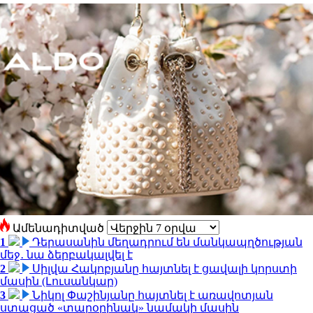
Ամենադիտված
1
Դերասանին մեղադրում են մանկապղծության
մեջ․ նա ձերբակալվել է
2
Սիլվա Հակոբյանը հայտնել է ցավալի կորստի
մասին (Լուսանկար)
3
Նիկոլ Փաշինյանը հայտնել է առավոտյան
ստացած «տարօրինակ» նամակի մասին