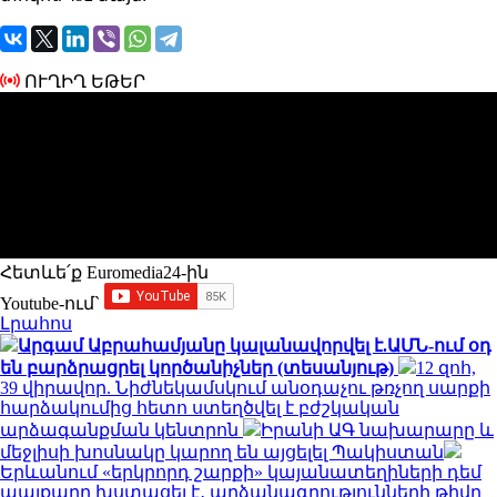
ՈՒՂԻՂ ԵԹԵՐ
Հետևե՛ք Euromedia24-ին
Youtube-ում`
Լրահոս
Արգամ Աբրահամյանը կալանավորվել է.ԱՄՆ-ում օդ
են բարձրացրել կործանիչներ (տեսանյութ)
12 զոհ,
39 վիրավոր. Նիժնեկամսկում անօդաչու թռչող սարքի
հարձակումից հետո ստեղծվել է բժշկական
արձագանքման կենտրոն
Իրանի ԱԳ նախարարը և
մեջլիսի խոսնակը կարող են այցելել Պակիստան
Երևանում «երկրորդ շարքի» կայանատեղիների դեմ
պայքարը խստացել է․ արձանագրությունների թիվը