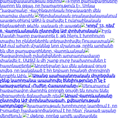
քաղաքականության օգտին
«Բոլոր քաղաքացիները
կարող են զգալ, որ խաղաղություն է». Սոնա
Ղազարյանը՝ Վաշինգտոնյան հռչակագրի մեկ
տարվա մասին
Գերմանական օդանավակայանում
պայթուցիկով ԱԹՍ-ն բախվել է ուկրաինական
ինքնաթիռի թևին, սակայն չի պայթել
Կողմ՝ 53, դեմ՝
0․ Վարդևանյանն ընտրվեց ԱԺ փոխխոսնակ
Իլոն
Մասկի հայրը բացատրել է, թե ինչու է խորհուրդ
տալիս իր ընկերներին տեղափոխվել Ռուսաստան
ԱԺ-ում պիտի մշակենք նոր մշակույթ, որին արժանի
են մեր քաղաքացիները. Վարդևանյան
Գազավորված ըմպելիքների արտադրամասը
փակվել է․ ՍԱՏՄ-ն մի շարք լուրջ խախտումներ է
հայտնաբերել
Ադրբեջանը ևս մեկ անգամ ցույց
տվեց, որ կանգնած է իր եղբայր իրանցի ժողովրդի
կողքին.Ալիև
Առանց պահպանողական մոտեցման
չենք կարողանա ապահովել ծնելիությունը․ի՞նչ է
առաջարկում «Ուժեղ Հայաստանը»
Սեուտայում
հազարավոր մարդիկ բողոքի ցույցի են դուրս եկել
միգրացիոն ճգնաժամի դեմ
Արամ Վարդևանյանը
ընտրվեց ԱԺ փոխնախագահ․ քվեարկության
արդյունքը
Խաղաղության խորհուրդը կարծում է, որ
Իսրայելը համագործակցում է իր հետ՝ չնայած պլանը
մերժելուն
7 մթերք, որոնք արժե ավելացնել