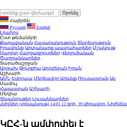
Հայերեն
Русский
English
Լրահոս
Ըստ թեմաների
Քաղաքական
Հասարակություն
Տնտեսություն
Իրավունք
Արտակարգ պատահարներ
Մշակույթ
Սպորտ
Հարցազրույցներ
Վերլուծական
Ծաղրանկարներ
Տարածաշրջան
Արցախ
Թուրքիա
Ադրբեջան
Իրան
Աշխարհ
ԱՄՆ
Եվրոպա
Մերձավոր Արևելք
Ռուսաստան
Այլ
Մամուլ
Հայաստան
Աշխարհ
Մեդիա
Տեսանյութեր
Լուսանկարներ
ներ (տեսանյութ)
14:01
12 զոհ, 39 վիրավոր. Նիժնեկա
ԿԸՀ-ն ամփոփել է