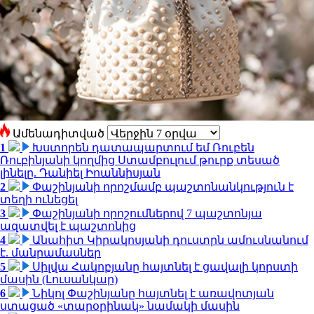
Ամենադիտված
1
Խստորեն դատապարտում եմ Ռուբեն
Ռուբինյանի կողմից Ստամբուլում թուրք տեսած
լինելը. Դանիել Իոաննիսյան
2
Փաշինյանի որոշմամբ պաշտոնանկություն է
տեղի ունեցել
3
Փաշինյանի որոշումներով 7 պաշտոնյա
ազատվել է պաշտոնից
4
Անահիտ Կիրակոսյանի դուստրն ամուսնանում
է. մանրամասներ
5
Սիլվա Հակոբյանը հայտնել է ցավալի կորստի
մասին (Լուսանկար)
6
Նիկոլ Փաշինյանը հայտնել է առավոտյան
ստացած «տարօրինակ» նամակի մասին