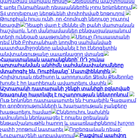
վաղաժամ մահվան ռիսկը
Զելենսկին պաշտոնանկ
է արել Ուկրաինայի դեսպաններին չորս երկրներում
Տ4 տրոլեյբուսը կերթևեկի փոփոխված երթուղով
Թուրքիան հույս ունի, որ Հորմուզի նեղուցը շուտով
կբացվի
Դեպքի վայր է մեկնել մի քանի մարտական
հաշվարկ. Նոր մանրամասներ բենզալցակայանում
տեղի ունեցած պայթյունից
Սեուլը Ռուսաստանի
դեմ Մեծ Բրիտանիայի կողմից սահմանված
պատժամիջոցները անվանել է իր էներգետիկ
անվտանգությանը սպառնացող վտանգ
Հայաստանյան ապրանքների՝ ՌԴ շուկա
արտահանման անհիմն սահմանափակումները
մտահոգիչ են. Ռուբինյանը՝ Մատվիենկոյին
Հոլիվուդյան ռեժիսոր և պրոդյուսեր Ջեյմս Քեմերոնը
խոսել է իր կարիերան ավարտելու մասին
Աշտարակի դատարանի շենքի տանիքի բզկտված
եռագույնը հայտնվել է ուշադրության կենտրոնում
Ութ երկրներ դատապարտել են Իսրայելին Գազայում
իր գործողությունների և խաղաղության ջանքերը
խաթարելու համար
Ընկերուհու նախկին
ամուսնուն ներկայացել է որպես քրեական
ենթամշակույթին հարող և սպառնալիքներով խոշոր
չափի շորթում կատարել
Ողբերգական դեպք՝
Նուբարաշենի աղբավայրում
Բաքվում պահվող