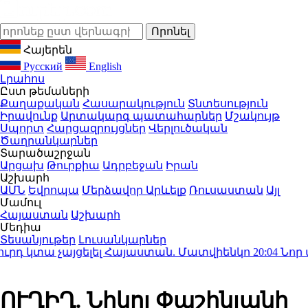
Հայերեն
Русский
English
Լրահոս
Ըստ թեմաների
Քաղաքական
Հասարակություն
Տնտեսություն
Իրավունք
Արտակարգ պատահարներ
Մշակույթ
Սպորտ
Հարցազրույցներ
Վերլուծական
Ծաղրանկարներ
Տարածաշրջան
Արցախ
Թուրքիա
Ադրբեջան
Իրան
Աշխարհ
ԱՄՆ
Եվրոպա
Մերձավոր Արևելք
Ռուսաստան
Այլ
Մամուլ
Հայաստան
Աշխարհ
Մեդիա
Տեսանյութեր
Լուսանկարներ
դ կտա չայցելել Հայաստան. Մատվիենկո
20:04
Նոր մեղ
ՈՒՂԻՂ. Նիկոլ Փաշինյանի