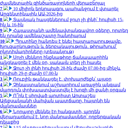
ժամկետային զինծառայողների վերաբերյալ
7
10 միլիոն երկրպագու պահանջում է վտարել
Արգենտինային ԱԱ-2026-ից
8
Տասնյակ հասցեներում ջուր չի լինի՝ հուլիսի 15-
ին և 16-ին
9
Հայաստանի ամենավտանգավոր օձերը. որտեղ
են դրանք ամենաշատը հանդիպում
10
Պուտինը հանդես է եկել հայտարարությամբ.
Խուզարկություն և ձերբակալություն․ թիրախում՝
ընդդիմադիրները (տեսանյութ)
1
Սոչի մեկնող ինքնաթիռը ճանապարհին
անցկացրել է մեկ օր, սակայն տեղ չի հասել
2
Ջուր չի լինի հուլիսի 28-ին ժամը 07.00-ից մինչև
հուլիսի 29-ը ժամը 07.00-ն
3
Ռուբլին թանկացել է․ փոխարժեքն՝ այսօր
4
Չինաստանում աշխարհում առաջին անգամ
մարդուն փոխպատվաստվել է խոզի մի քանի օրգան
5
Ո՞րն է սիրված արտիստ Արտաշես
Ալեքսանյանի մահվան պատճառը. հայտնի են
մանրամասներ
6
Նորայրը մեկնել էր հանգստի, արդեն
վերադառնում է. նոր մանրամասներ՝ ողբերգական
դեպքից
7
1/15 ընտրատեղամասում վերահաշվարկի