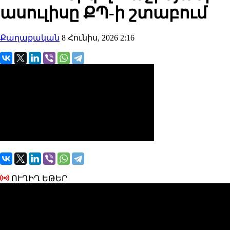
ասուլիսը ՔՊ-ի շտաբում
Քաղաքական
8 Հունիս, 2026 2:16
ՈՒՂԻՂ ԵԹԵՐ