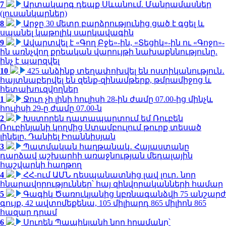
7
Արտակարգ դեպք Սևանում. Մանրամասներ
(լուսանկարներ)
8
Արջը 30 մետր բարձրությունից ցած է գցել և
սպանել կաթոլիկ սարկավագին
9
Ավարտվել է «Գող Բջե»-ին, «Տեցիկ»-ին ու «Գոջո»-
ին առնչվող քրեական վարույթի նախաքննությունը.
ինչ է պարզվել
10
425 անձինք տեղափոխվել են ոստիկանություն․
հայտնաբերվել են զենք-զինամթերք, թմրամիջոց և
հետախուզվողներ
1
Ջուր չի լինի հուլիսի 28-ին ժամը 07.00-ից մինչև
հուլիսի 29-ը ժամը 07.00-ն
2
Խստորեն դատապարտում եմ Ռուբեն
Ռուբինյանի կողմից Ստամբուլում թուրք տեսած
լինելը. Դանիել Իոաննիսյան
3
Պատմական հաղթանակ․ Հայաստանը
դարձավ աշխարհի առաջնության մեդալային
հաշվարկի հաղթող
4
ՀՀ-ում ԱՄՆ դեսպանատնից լավ լուր․ նոր
հնարավորություններ՝ հայ զինվորականների համար
5
Գագիկ Ծառուկյանից կբռնագանձվի 75 անշարժ
գույք, 42 ավտոմեքենա, 105 միլիարդ 865 միլիոն 865
հազար դրամ
6
Սուրեն Պապիկյանի նոր հրամանը՝