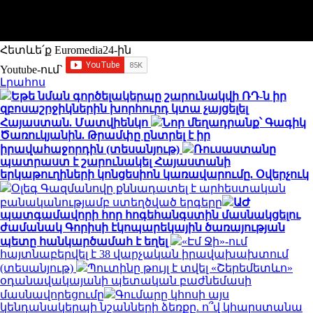
Հետևե՛ք Euromedia24-ին
Youtube-ում`
Լրահոս
Եթե նման գործելակերպը շարունակվի ՌԴ-ն իր
զբոսաշրջիկներին խորհուրդ կտա չայցելել
Հայաստան. Մատվիենկո
Նոր մեղադրանք՝ Գագիկ
Ծառուկյանին. Թրամփը ընտրել է իր
իրավահաջորդին (տեսանյութ)
Ռուսաստանը
պատրաստ է շարունակել Հայաստանի
երկաթուղիների կոնցեսիոն կառավարումը. Օվերչուկ
Օլեգ Գազմանովը քննադատել է արհեստական
բանականությամբ ստեղծված երգերը
ԱԺ
պատգամավորի հոր հոգեհանգստին մասնակցելու
ժամանակ Գորիսի էկոպարեկային ծառայության
պետը հանկարծամահ է եղել
«Էմ Ջի»-ում
հայտնաբերվել է 38 վարչական իրավախախտում
(տեսանյութ)
Պուտինը թույլ է տվել «Շերեմետևո»
օդանավակայանի պետական բաժնեմասի
մասնավորեցումը
Գումարը կհոսի այս
կենդանակերպի նշանների ձեռքը. ո՞վ կհարստանա