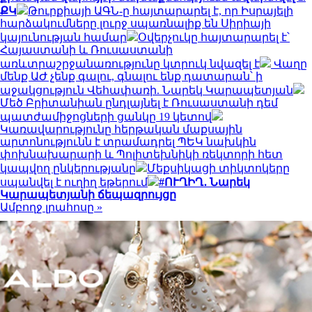
ՔԿ
Թուրքիայի ԱԳՆ-ը հայտարարել է, որ Իսրայելի
հարձակումները լուրջ սպառնալիք են Սիրիայի
կայունության համար
Օվերչուկը հայտարարել է՝
Հայաստանի և Ռուսաստանի
առևտրաշրջանառությունը կտրուկ նվազել է
Վաղը
մենք ԱԺ չենք գալու, գնալու ենք դատարան՝ ի
աջակցություն Վեհափառի. Նարեկ Կարապետյան
Մեծ Բրիտանիան ընդլայնել է Ռուսաստանի դեմ
պատժամիջոցների ցանկը 19 կետով
Կառավարությունը հերթական մաքսային
արտոնությունն է տրամադրել ՊԵԿ նախկին
փոխնախարարի և Պոլիտեխնիկի ռեկտորի հետ
կապվող ընկերությանը
Մեքսիկացի տիկտոկերը
սպանվել է ուղիղ եթերում
#ՈՒՂԻՂ․ Նարեկ
Կարապետյանի ճեպազրույցը
Ամբողջ լրահոսը »