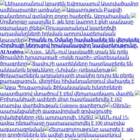
Լեհաստանում կբացեն Եվրոպայում Աստվածամոր
ամենաբարձր արձանը
Ազատություն Բաքվի
բանտերում գտնվող բոլոր հայերին․ Աբրահամյան
Սոմնոլոգը պատմել է, թե երբ կարող է քնի պակասը
օգտակար լինել
Ռուսաստանում կստեղծվի
ադամանդների հղկման արդյունաբերական
կլաստեր
Իրանն ու Օմանը համաձայնել են վերսկսել
Հորմուզի նեղուցով իրականացվող նավարկությունը․
Al Arabiya
Axios․ ԱՄՆ-ում կասկածի տակ են դրել
Թրամփի խոստացած «ոսկե դարի» տնտեսական
ծրագրերը
Տավուշի պարեկները հայտնաբերել են
անկանոն երթևեկող «Նիվան» (տեսանյութ)
Փրկարարներն աղբակույտի տակից դուրս են բերել
քաղաքացուն․ վերջինս հիվանդանոցում մահացել է
Ալլա Պուգաչովան ֆինանսական խնդիրների
պատճառով մտածում է բեմ վերադառնալու մասին
Բրիտանիայի ափերի մոտ հայտնաբերվել է 162
տարվա վաղեմության Guinness գարեջուր
«Օձուն»
ապրանքանիշի գազավորված զովացուցիչ
ըմպելիքները չեն արտադրվի. ՍԱՏՄ
ԱՄՆ-ում 15-
ամյա դեռահասը դատապարտվել է 100 տարվա
ազատազրկման
Հետազոտությունը պարզել է, թե
որ գործոններն են ավելի քան կրկնապատկում