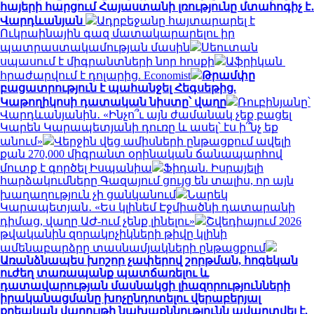
հայերի հարցում Հայաստանի լռությունը մտահոգիչ է․
Վարդևանյան
Ադրբեջանը հայտարարել է
Ուկրաինային գազ մատակարարելու իր
պատրաստակամության մասին
Սեուտան
սպասում է միգրանտների նոր հոսքի
Աֆրիկան ​​
հրաժարվում է դոլարից. Economist
Թրամփը
բացատրություն է պահանջել Հեգսեթից.
Կաթողիկոսի դատական նիստը՝ վաղը
Ռուբինյանը՝
Վարդևանյանին․ «Ինչո՞ւ այն ժամանակ չեք բացել
Կարեն Կարապետյանի դուռը և ասել՝ էս ի՞նչ եք
անում»
Վերջին վեց ամիսների ընթացքում ավելի
քան 270,000 միգրանտ օրինական ճանապարհով
մուտք է գործել Իսպանիա
Ֆիդան. Իսրայելի
հարձակումները Գազայում ցույց են տալիս, որ այն
խաղաղություն չի ցանկանում
Նարեկ
Կարապետյան․ «Ես կլինեմ Էջմիածնի դատարանի
դիմաց, վաղը ԱԺ-ում չենք լինելու»
Շվեդիայում 2026
թվականին զորակոչիկների թիվը կլինի
ամենաբարձրը տասնամյակների ընթացքում
Առանձնապես խոշոր չափերով շորթման, հոգեկան
ուժեղ տառապանք պատճառելու և
դատավարության մասնակցի լիազորությունների
իրականացմանը խոչընդոտելու վերաբերյալ
քրեական վարույթի նախաքննությունն ավարտվել է.