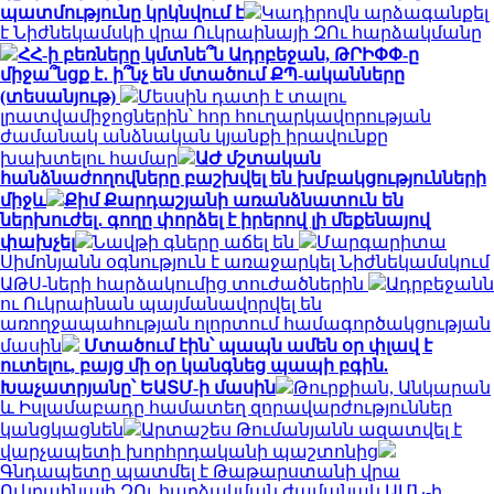
պատմությունը կրկնվում է
Կադիրովն արձագանքել
է Նիժնեկամսկի վրա Ուկրաինայի ԶՈւ հարձակմանը
ՀՀ-ի բեռները կմտնե՞ն Ադրբեջան, ԹՐԻՓՓ-ը
միջա՞նցք է․ ի՞նչ են մտածում ՔՊ-ականները
(տեսանյութ)
Մեսսին դատի է տալու
լրատվամիջոցներին՝ հոր հուղարկավորության
ժամանակ անձնական կյանքի իրավունքը
խախտելու համար
ԱԺ մշտական
հանձնաժողովները բաշխվել են խմբակցությունների
միջև
Քիմ Քարդաշյանի առանձնատուն են
ներխուժել․ գողը փորձել է իրերով լի մեքենայով
փախչել
Նավթի գները աճել են
Մարգարիտա
Սիմոնյանն օգնություն է առաջարկել Նիժնեկամսկում
ԱԹՍ-ների հարձակումից տուժածներին
Ադրբեջանն
ու Ուկրաինան պայմանավորվել են
առողջապահության ոլորտում համագործակցության
մասին
Մտածում էին՝ պապն ամեն օր փլավ է
ուտելու, բայց մի օր կանգնեց պապի բգին.
Խաչատրյանը՝ ԵԱՏՄ-ի մասին
Թուրքիան, Անկարան
և Իսլամաբադը համատեղ զորավարժություններ
կանցկացնեն
Արտաշես Թումանյանն ազատվել է
վարչապետի խորհրդականի պաշտոնից
Գնդապետը պատմել է Թաթարստանի վրա
Ուկրաինայի ԶՈւ հարձակման ժամանակ ԱՄՆ-ի