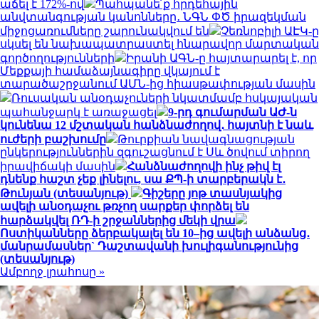
աճել է 172%-ով
Պահպանե՛ք հրդեհային
անվտանգության կանոնները․ ՆԳՆ ՓԾ իրազեկման
միջոցառումները շարունակվում են
Չեռնոբիլի ԱԷԿ-ը
սկսել են նախապատրաստել հնարավոր մարտական
գործողությունների
Իրանի ԱԳՆ-ը հայտարարել է, որ
Մեքքայի համաձայնագիրը վկայում է
տարածաշրջանում ԱՄՆ-ից հիասթափության մասին
Ռուսական անօդաչուների նկատմամբ հսկայական
պահանջարկ է առաջացել
9-րդ գումարման ԱԺ-ն
կունենա 12 մշտական հանձնաժողով․ հայտնի է նաև
ուժերի բաշխումը
Թուրքիան նավագնացության
ընկերություններին զգուշացնում է Սև ծովում տիրող
իրավիճակի մասին
Հանձնաժողովի ինչ թիվ էլ
դնենք հաշտ չեք լինելու, սա ՔՊ-ի տարբերակն է․
Թունյան (տեսանյութ)
Գիշերը յոթ տասնյակից
ավելի անօդաչու թռչող սարքեր փորձել են
հարձակվել ՌԴ-ի շրջաններից մեկի վրա
Ոստիկանները ձերբակալել են 10–ից ավելի անձանց․
մանրամասներ` Դաշտավանի խուլիգանությունից
(տեսանյութ)
Ամբողջ լրահոսը »