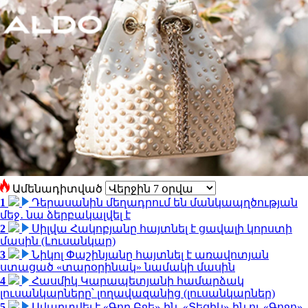
Ամենադիտված
1
Դերասանին մեղադրում են մանկապղծության
մեջ․ նա ձերբակալվել է
2
Սիլվա Հակոբյանը հայտնել է ցավալի կորստի
մասին (Լուսանկար)
3
Նիկոլ Փաշինյանը հայտնել է առավոտյան
ստացած «տարօրինակ» նամակի մասին
4
Հասմիկ Կարապետյանի համարձակ
լուսանկարները՝ լողավազանից (լուսանկարներ)
5
Ավարտվել է «Գող Բջե»-ին, «Տեցիկ»-ին ու «Գոջո»-