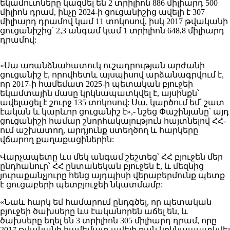
եկամուտները կազմել են 2 տրիլիոն 886 միլիարդ 500
միլիոն դրամ, ինչը 2024-ի ցուցանիշից ավելի է 307
միլիարդ դրամով կամ 11 տոկոսով, իսկ 2017 թվականի
ցուցանիշից՝ 2,3 անգամ կամ 1 տրիլիոն 648,8 միլիարդ
դրամով:
«Սա առանձնահատուկ ուշադրության արժանի
ցուցանիշ է, որովհետև այսպիսով արձանագրվում է,
որ 2017-ի համեմատ 2025-ի պետական բյուջեի
եկամտային մասը կրկնապատկվել է, այսինքն՝
ավելացել է շուրջ 135 տոկոսով: Սա, կարծում եմ՝ շատ
էական և կարևոր ցուցանիշ է»,- նշեց Փաշինյանը՝ այդ
ցուցանիշի համար շնորհակալություն հայտնելով ՀՀ-
ում աշխատող, արդյունք ստեղծող և հարկերը
վճարող քաղաքացիներին:
Վարչապետը ևս մեկ անգամ շեշտեց՝ ՀՀ բյուջեն մեր
ընդհանուր՝ ՀՀ ընտանեկան բյուջեն է, և մեզնից
յուրաքանչյուրը հենց այդպիսի վերաբերմունք պետք
է ցուցաբերի պետբյուջեի նկատմամբ:
«Նաև հարկ եմ համարում ընդգծել, որ պետական
բյուջեի ծախսերը ևս էականորեն աճել են, և
ծախսերը եղել են 3 տրիլիոն 305 միլիարդ դրամ, որը
2017 թվականի համեմատ ավելի քան կրկնապատկվել