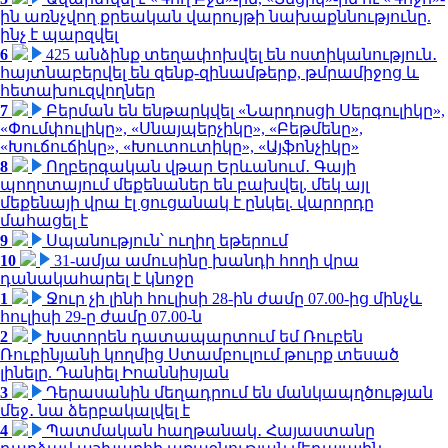
ին առնչվող քրեական վարույթի նախաքննությունը.
ինչ է պարզվել
6
425 անձինք տեղափոխվել են ոստիկանություն․
հայտնաբերվել են զենք-զինամթերք, թմրամիջոց և
հետախուզվողներ
7
Բերման են ենթարկվել «Նարդոսցի Սերգուլիկը»,
«Փումփուլիկը», «Սնայպերչիկը», «Բեթմենը»,
«Խուճուճիկը», «Խուտուտիկը», «Այֆոնչիկը»
8
Ողբերգական վթար Երևանում․ Գայի
պողոտայում մեքենաներ են բախվել, մեկ այլ
մեքենայի վրա էլ ցուցանակ է ընկել. վարորդը
մահացել է
9
Սպանություն՝ ուղիղ եթերում
10
31-ամյա ամուսինը խանդի հողի վրա
դանակահարել է կնոջը
1
Ջուր չի լինի հուլիսի 28-ին ժամը 07.00-ից մինչև
հուլիսի 29-ը ժամը 07.00-ն
2
Խստորեն դատապարտում եմ Ռուբեն
Ռուբինյանի կողմից Ստամբուլում թուրք տեսած
լինելը. Դանիել Իոաննիսյան
3
Դերասանին մեղադրում են մանկապղծության
մեջ․ նա ձերբակալվել է
4
Պատմական հաղթանակ․ Հայաստանը