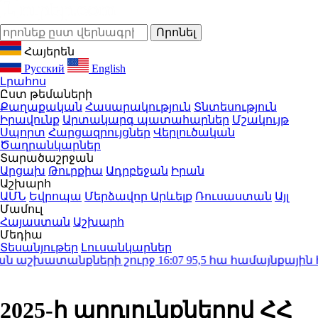
Հայերեն
Русский
English
Լրահոս
Ըստ թեմաների
Քաղաքական
Հասարակություն
Տնտեսություն
Իրավունք
Արտակարգ պատահարներ
Մշակույթ
Սպորտ
Հարցազրույցներ
Վերլուծական
Ծաղրանկարներ
Տարածաշրջան
Արցախ
Թուրքիա
Ադրբեջան
Իրան
Աշխարհ
ԱՄՆ
Եվրոպա
Մերձավոր Արևելք
Ռուսաստան
Այլ
Մամուլ
Հայաստան
Աշխարհ
Մեդիա
Տեսանյութեր
Լուսանկարներ
աշխատանքների շուրջ
16:07
95,5 հա համայնքային հ
2025-ի արդյունքներով ՀՀ