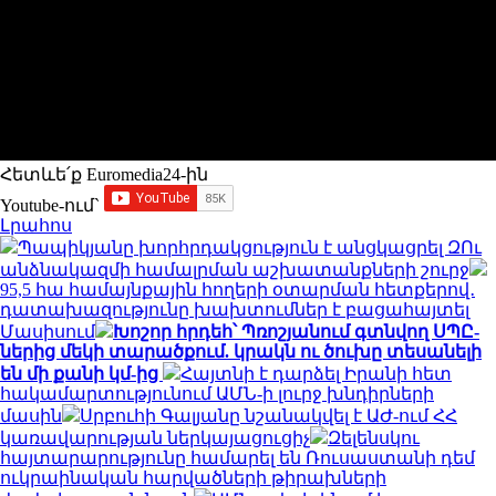
Հետևե՛ք Euromedia24-ին
Youtube-ում`
Լրահոս
Պապիկյանը խորհրդակցություն է անցկացրել ԶՈւ
անձնակազմի համալրման աշխատանքների շուրջ
95,5 հա համայնքային հողերի օտարման հետքերով․
դատախազությունը խախտումներ է բացահայտել
Մասիսում
Խոշոր հրդեհ՝ Պռոշյանում գտնվող ՍՊԸ-
ներից մեկի տարածքում. կրակն ու ծուխը տեսանելի
են մի քանի կմ-ից
Հայտնի է դարձել Իրանի հետ
հակամարտությունում ԱՄՆ-ի լուրջ խնդիրների
մասին
Սրբուհի Գալյանը նշանակվել է ԱԺ-ում ՀՀ
կառավարության ներկայացուցիչ
Զելենսկու
հայտարարությունը համարել են Ռուսաստանի դեմ
ուկրաինական հարվածների թիրախների