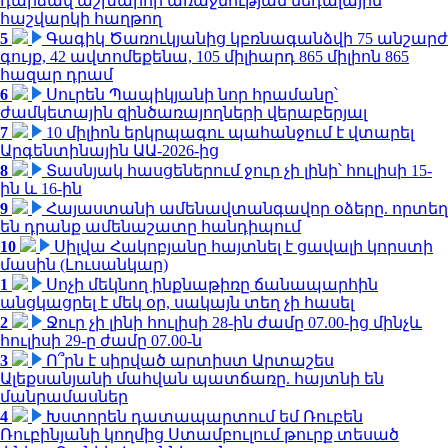
դարձավ աշխարհի առաջնության մեդալային
հաշվարկի հաղթող
5
Գագիկ Ծառուկյանից կբռնագանձվի 75 անշարժ
գույք, 42 ավտոմեքենա, 105 միլիարդ 865 միլիոն 865
հազար դրամ
6
Սուրեն Պապիկյանի նոր հրամանը՝
ժամկետային զինծառայողների վերաբերյալ
7
10 միլիոն երկրպագու պահանջում է վտարել
Արգենտինային ԱԱ-2026-ից
8
Տասնյակ հասցեներում ջուր չի լինի՝ հուլիսի 15-
ին և 16-ին
9
Հայաստանի ամենավտանգավոր օձերը. որտեղ
են դրանք ամենաշատը հանդիպում
10
Սիլվա Հակոբյանը հայտնել է ցավալի կորստի
մասին (Լուսանկար)
1
Սոչի մեկնող ինքնաթիռը ճանապարհին
անցկացրել է մեկ օր, սակայն տեղ չի հասել
2
Ջուր չի լինի հուլիսի 28-ին ժամը 07.00-ից մինչև
հուլիսի 29-ը ժամը 07.00-ն
3
Ո՞րն է սիրված արտիստ Արտաշես
Ալեքսանյանի մահվան պատճառը. հայտնի են
մանրամասներ
4
Խստորեն դատապարտում եմ Ռուբեն
Ռուբինյանի կողմից Ստամբուլում թուրք տեսած