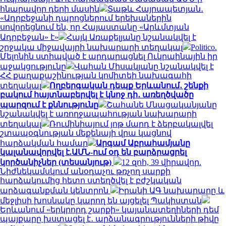
հնարավոր դերի մասին
Տաթև Հայրապետյան․
«Ադրբեջանի դպրոցներում երեխաներին
սովորեցնում են, որ Հայաստանը «Արևմտյան
Ադրբեջան» է»
Հայկ Առաքելյանը նշանակվել է
շրջակա միջավայրի նախարարի տեղակալ
Politico.
Մելոնին ստիպված է արդարացնել Ուկրաինային իր
աջակցությունը
Վահան Միսակյանը նշանակվել է
ՀՀ քաղաքաշինության կոմիտեի նախագահի
տեղակալ
Ողբերգական դեպք Երևանում․ շենքի
բակում հայտնաբերվել է կնոջ դի․ առեղծվածը
պարզում է քննությունը
Շահանե Մնացականյանը
նշանակվել է առողջապահության նախարարի
տեղակալ
Ռումինիայում յոթ մարդ է ձերբակալվել
շտապօգնության մեքենայի վրա կացնով
հարձակման համար
Արգամ Աբրահամյանը
կալանավորվել է.ԱՄՆ-ում օդ են բարձրացրել
կործանիչներ (տեսանյութ)
12 զոհ, 39 վիրավոր.
Նիժնեկամսկում անօդաչու թռչող սարքի
հարձակումից հետո ստեղծվել է բժշկական
արձագանքման կենտրոն
Իրանի ԱԳ նախարարը և
մեջլիսի խոսնակը կարող են այցելել Պակիստան
Երևանում «երկրորդ շարքի» կայանատեղիների դեմ
պայքարը խստացել է․ արձանագրությունների թիվը