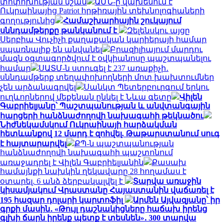
փոփոխության նշան
ԱՄՆ-ը վախենում է
Ուկրաինայից Patriot հրթիռային տեխնոլոգիաների
գողությունից
Համաշխարհային շուկայում
սննդամթերքը թանկանում է
Զելենսկու այցը
Սերբիա Վուչիչի քաղաքական կարիերայի համար
սպառնալիք են անվանել
Բրազիլիայում մարդու
մազն օգտագործվում է օվկիանոսը պաշտպանելու
համար
ՍԱՏՄ-ն ստուգել է 237 առաքիչի․
սննդամթերք տեղափոխողների մոտ խախտումներ
չեն արձանագրվել
Սանկտ Պետերբուրգում երկու
ուղևորներով մեքենան ընկել է Նևա գետը
Վիլեն
Գաբրիելյանը՝ Պաշտպանության և անվտանգային
հարցերի հանձնաժողովի նախագահի թեկնածու
Նիժնեկամսկում Ուկրաինայի հարձակման
հետևանքով 12 մարդ է զոհվել. Թաթարստանում սուգ
է հայտարարվել
ՔՊ-ն պաշտպանության
հանձնաժողովի նախագահի պաշտոնում
առաջադրել է Վիլեն Գաբրիելյանին
Քասախ
համայնքի նախկին ղեկավարը 28 հողամաս է
օտարել. 6 անձ ձերբակալվել է
Տարվա առաջին
կիսամյակում Վրաստանը Հայաստանին վաճառել է
195 հազար դոլարի կարտոֆիլ
Արմեն Այվազյանը՝ իր
գրքի մասին․ «Թույլ դաշնակիցները հաճախ իրենց
գլխի ճարն իրենք պետք է տեսնեն»․ 300 տարվա