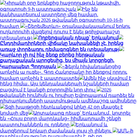
Կիրակի օրը երկնքից հաջողություն կթափվի․
օգոստոսի 9-ի աստղագուշակ
Ինչ են
կանխատեսում աստղերը մեզ համար.
աստղագուշակ 2026 թվականի օգոստոսի 10-16-ի
համար
«Շերեմետևո» օդանավակայանում երկու
ուղևորուհի վազելով դուրս է եկել թռիչքադաշտ
(տեսանյութ)
Ողբերգական դեպք՝ Երևանում
Ընդդիմադիրների վիճակը նախանձելի չէ. իրենց
առաջ փորձառու դեմագոգներ են (տեսանյութ)
Կարևոր չի ով ինչ ձեռք բերեց հերթական
քաղաքական պրոցեսից, ես միայն կորցրեցի.
Կարապետ Պողոսյան
«Ֆելոն հիվանդանոցից
պոնչիկ ա ուզել». Գոռ Հակոբյանը իր ձեռքով որդու
համար պոնչիկ է պատրաստել
Ամեն ինչ սկսվում է
հենց հիմա․ Այս կենդանակերպի նշանների համար
բացվում է կյանքի բոլորովին նոր փուլ
2026
թվականի հունիսն ու հուլիսը Եվրոպայում դարձել են
դիտարկումների պատմության ամենաշոգ ամիսները
Տզի խայթոցի հետևանքով կինը 42 օր մնացել է
կոմայի մեջ
Արտակարգ դեպք՝ Երևանում․ կոտրել
են «Հույս բոլոր մարդկանց» հիմնադրամի շենքի
պատուհաններն ու դռները
Երևանում և
մարզերում երկար ժամանակ լույս չի լինելու
ԱՄՆ-ի
ոստիկանությունը բացահայտել է, թե որ