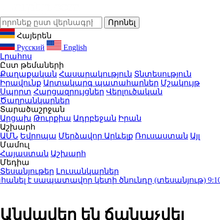
Հայերեն
Русский
English
Լրահոս
Ըստ թեմաների
Քաղաքական
Հասարակություն
Տնտեսություն
Իրավունք
Արտակարգ պատահարներ
Մշակույթ
Սպորտ
Հարցազրույցներ
Վերլուծական
Ծաղրանկարներ
Տարածաշրջան
Արցախ
Թուրքիա
Ադրբեջան
Իրան
Աշխարհ
ԱՄՆ
Եվրոպա
Մերձավոր Արևելք
Ռուսաստան
Այլ
Մամուլ
Հայաստան
Աշխարհ
Մեդիա
Տեսանյութեր
Լուսանկարներ
լ է սապատավոր կետի ծնունդը (տեսանյութ)
9:10
Օգ
Անվավեր են ճանաչվել