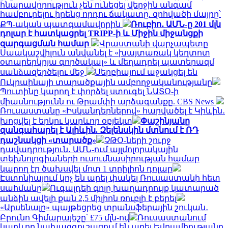
հնարավորություն չեն ունեցել վերջին անգամ
համբուրելու իրենց որդու ճակատը. զոհվածի մայրը՝
ՔՊ-ական պատգամավորին
Ռուբիո․ ԱՄՆ-ը 201 մլն
դոլար է հատկացրել TRIPP-ի և Միջին միջանցքի
զարգացման համար
Վրաստանի վարչապետը
Սաակաշվիլուն անվանել է «խայտառակ կեղտոտ
օտարերկրյա գործակալ» և մեղադրել պատերազմ
սանձազերծելու մեջ
Սերբիայում աջակցել են
Ուկրաինայի տարածքային ամբողջականությանը
Պուտինը կարող է փորձել ստուգել ՆԱՏՕ-ի
միասնությունն ու Թրամփի արձագանքը. CBS News
Ռուսաստանը «Իսկանդերներով» հարվածել է Կիևին․
խոցվել է երկու կարևոր օբյեկտ
Փաշինյանը
զանգահարել է Ալիևին. Զելենսկին մտնում է ՌԴ
դաշնակցի «տարածք»
ՉԹՕ-ների շուրջ
դավադրություն․ ԱՄՆ-ում այլմոլորակային
տեխնոլոգիաների ուսումնասիրության համար
կարող էր ծախսվել մոտ 1 տրիլիոն դոլար
Էստոնիայում կոչ են արել փակել Ռուսաստանի հետ
սահմանը
Ուգալդեի գոլը խաղադրույք կատարած
անձին ավելի քան 2,5 միլիոն ռուբլի է բերել
«Արսենալը» պայթեցրեց տրանսֆերային շուկան․
Բրունո Գիմարայեշը՝ £75 մլն-ով
Ռուսաստանում
կարևոր նախազգուշացում են արել Եվրամիությանը