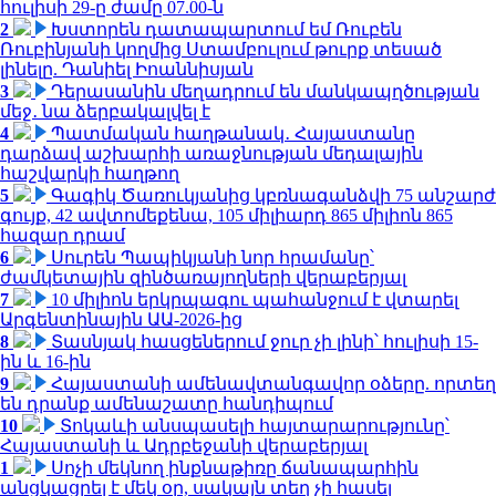
հուլիսի 29-ը ժամը 07.00-ն
2
Խստորեն դատապարտում եմ Ռուբեն
Ռուբինյանի կողմից Ստամբուլում թուրք տեսած
լինելը. Դանիել Իոաննիսյան
3
Դերասանին մեղադրում են մանկապղծության
մեջ․ նա ձերբակալվել է
4
Պատմական հաղթանակ․ Հայաստանը
դարձավ աշխարհի առաջնության մեդալային
հաշվարկի հաղթող
5
Գագիկ Ծառուկյանից կբռնագանձվի 75 անշարժ
գույք, 42 ավտոմեքենա, 105 միլիարդ 865 միլիոն 865
հազար դրամ
6
Սուրեն Պապիկյանի նոր հրամանը՝
ժամկետային զինծառայողների վերաբերյալ
7
10 միլիոն երկրպագու պահանջում է վտարել
Արգենտինային ԱԱ-2026-ից
8
Տասնյակ հասցեներում ջուր չի լինի՝ հուլիսի 15-
ին և 16-ին
9
Հայաստանի ամենավտանգավոր օձերը. որտեղ
են դրանք ամենաշատը հանդիպում
10
Տոկաևի անսպասելի հայտարարությունը՝
Հայաստանի և Ադրբեջանի վերաբերյալ
1
Սոչի մեկնող ինքնաթիռը ճանապարհին
անցկացրել է մեկ օր, սակայն տեղ չի հասել