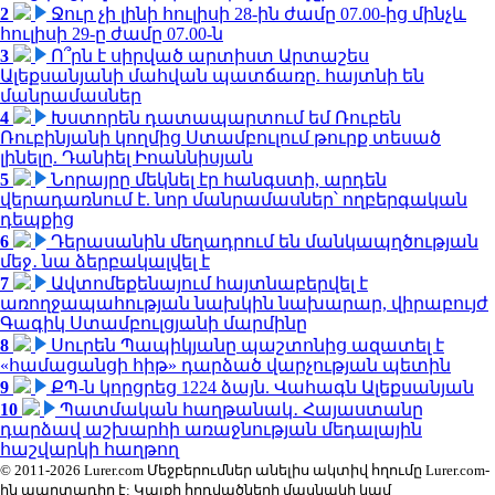
2
Ջուր չի լինի հուլիսի 28-ին ժամը 07.00-ից մինչև
հուլիսի 29-ը ժամը 07.00-ն
3
Ո՞րն է սիրված արտիստ Արտաշես
Ալեքսանյանի մահվան պատճառը. հայտնի են
մանրամասներ
4
Խստորեն դատապարտում եմ Ռուբեն
Ռուբինյանի կողմից Ստամբուլում թուրք տեսած
լինելը. Դանիել Իոաննիսյան
5
Նորայրը մեկնել էր հանգստի, արդեն
վերադառնում է. նոր մանրամասներ՝ ողբերգական
դեպքից
6
Դերասանին մեղադրում են մանկապղծության
մեջ․ նա ձերբակալվել է
7
Ավտոմեքենայում հայտնաբերվել է
առողջապահության նախկին նախարար, վիրաբույժ
Գագիկ Ստամբուլցյանի մարմինը
8
Սուրեն Պապիկյանը պաշտոնից ազատել է
«համացանցի հիթ» դարձած վարչության պետին
9
ՔՊ-ն կորցրեց 1224 ձայն. Վահագն Ալեքսանյան
10
Պատմական հաղթանակ․ Հայաստանը
դարձավ աշխարհի առաջնության մեդալային
հաշվարկի հաղթող
© 2011-2026 Lurer.com Մեջբերումներ անելիս ակտիվ հղումը Lurer.com-
ին պարտադիր է: Կայքի հոդվածների մասնակի կամ