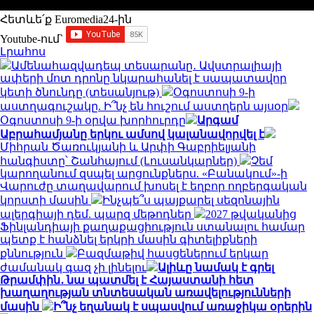
Հետևե՛ք Euromedia24-ին
Youtube-ում`
Լրահոս
Ամենահազվադեպ տեսարանը․ Ավստրալիայի
ափերի մոտ դրոնը նկարահանել է սապատավոր
կետի ծնունդը (տեսանյութ)
Օգոստոսի 9-ի
աստղագուշակը. Ի՞նչ են հուշում աստղերն այսօր
Օգոստոսի 9-ի օրվա խորհուրդը
Արգամ
Աբրահամյանը երկու ամսով կալանավորվել է
Միհրան Ծառուկյանի և Արփի Գաբրիելյանի
հանգիստը՝ Շանհայում (Լուսանկարներ)
Չեմ
կարողանում զսպել արցունքներս. «Բանակում»-ի
Վարուժը տաղավարում խոսել է եղբոր ողբերգական
կորստի մասին
Ինչպե՞ս պայքարել սեզոնային
ալերգիայի դեմ. պարզ մեթոդներ
2027 թվականից
Ֆինլանդիայի քաղաքացիություն ստանալու համար
պետք է հանձնել երկրի մասին գիտելիքների
քննություն
Բազմաթիվ հասցեներում երկար
ժամանակ գազ չի լինելու
Ալիևը նամակ է գրել
Թրամփին․ նա պատմել է Հայաստանի հետ
խաղաղության տնտեսական առավելությունների
մասին
Ի՞նչ եղանակ է սպասվում առաջիկա օրերին