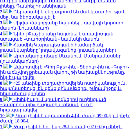
Ռուբինյանի կողմից Ստամբուլում թուրք տեսած
լինելը. Դանիել Իոաննիսյան
2
Դերասանին մեղադրում են մանկապղծության
մեջ․ նա ձերբակալվել է
3
Սիլվա Հակոբյանը հայտնել է ցավալի կորստի
մասին (Լուսանկար)
4
Նիկոլ Փաշինյանը հայտնել է առավոտյան
ստացած «տարօրինակ» նամակի մասին
5
Հասմիկ Կարապետյանի համարձակ
լուսանկարները՝ լողավազանից (լուսանկարներ)
6
Արտակարգ դեպք Սևանում. Մանրամասներ
(լուսանկարներ)
7
Ավարտվել է «Գող Բջե»-ին, «Տեցիկ»-ին ու «Գոջո»-
ին առնչվող քրեական վարույթի նախաքննությունը.
ինչ է պարզվել
8
425 անձինք տեղափոխվել են ոստիկանություն․
հայտնաբերվել են զենք-զինամթերք, թմրամիջոց և
հետախուզվողներ
9
Կիլիկիայում կրակոցներով ուղեկցված
«ռազբորկայի» բացառիկ տեսանյութ է
հրապարակվել
10
Գազ չի լինի օգոստոսի 4-ին ժամը 09:00-ից մինչև
ժամը 18:00-ն
1
Ջուր չի լինի հուլիսի 28-ին ժամը 07.00-ից մինչև