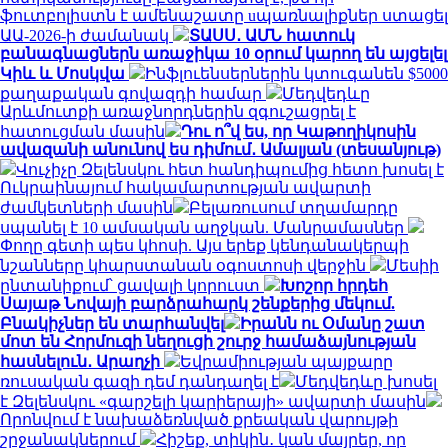
ֆուտբոլիստն է ամենաշատը uպառնալիքներ ստացել
ԱԱ-2026-ի ժամանակ
ՏԱՍՍ․ ԱՄՆ հատուկ
բանագնացներն առաջիկա 10 օրում կարող են այցելել
Կիև և Մոսկվա
Ինֆլուենսերներին կտուգանեն $5000
քաղաքական գովազդի համար
Մեդվեդևը
Արևմուտքի առաջնորդներին զգուշացրել է
հատուցման մասին
Դու ո՞վ ես, որ Կաթողիկոսին
ավազանի անունով ես դիմում․ Ամալյան (տեսանյութ)
Վուչիչը Զելենսկու հետ հանդիպումից հետո խոսել է
Ուկրաինայում հակամարտության ավարտի
ժամկետների մասին
Բելառուսում տղամարդը
սպանել է 10 ամսական աղջկան. Մանրամասներ
Փողը գետի պես կհոսի. Այս երեք կենդանակերպի
նշանները կհարստանան օգոստոսի վերջին
Մեսիի
ընտանիքում՝ ցավալի կորուստ
Խոշոր հրդեհ
Սայաթ Նովայի բարձրահարկ շենքերից մեկում.
Բնակիչներ են տարհանվել
Իրանն ու Օմանը շատ
մոտ են Հորմուզի նեղուցի շուրջ համաձայնության
հասնելուն․ Արաղչի
Եվրամիության պայքարը
ռուսական գազի դեմ դանդաղել է
Մեդվեդևը խոսել
է Զելենսկու «գարշելի կարիերայի» ավարտի մասին
Որոնվում է նախաձեռնված քրեական վարույթի
շրջանակներում
Հիշեք, տիկին․ կան մայրեր, որ