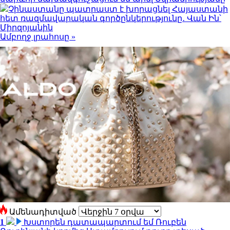
Չինաստանը պատրաստ է խորացնել Հայաստանի
հետ ռազմավարական գործընկերությունը․ Վան Ին՝
Միրզոյանին
Ամբողջ լրահոսը »
Ամենադիտված
1
Խստորեն դատապարտում եմ Ռուբեն