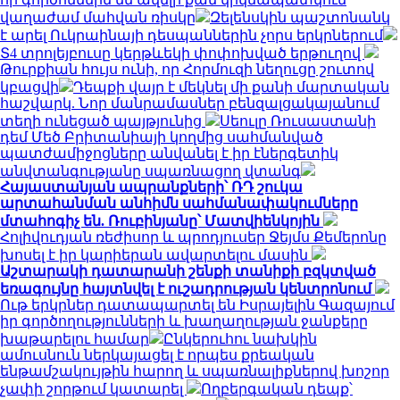
վաղաժամ մահվան ռիսկը
Զելենսկին պաշտոնանկ
է արել Ուկրաինայի դեսպաններին չորս երկրներում
Տ4 տրոլեյբուսը կերթևեկի փոփոխված երթուղով
Թուրքիան հույս ունի, որ Հորմուզի նեղուցը շուտով
կբացվի
Դեպքի վայր է մեկնել մի քանի մարտական
հաշվարկ. Նոր մանրամասներ բենզալցակայանում
տեղի ունեցած պայթյունից
Սեուլը Ռուսաստանի
դեմ Մեծ Բրիտանիայի կողմից սահմանված
պատժամիջոցները անվանել է իր էներգետիկ
անվտանգությանը սպառնացող վտանգ
Հայաստանյան ապրանքների՝ ՌԴ շուկա
արտահանման անհիմն սահմանափակումները
մտահոգիչ են. Ռուբինյանը՝ Մատվիենկոյին
Հոլիվուդյան ռեժիսոր և պրոդյուսեր Ջեյմս Քեմերոնը
խոսել է իր կարիերան ավարտելու մասին
Աշտարակի դատարանի շենքի տանիքի բզկտված
եռագույնը հայտնվել է ուշադրության կենտրոնում
Ութ երկրներ դատապարտել են Իսրայելին Գազայում
իր գործողությունների և խաղաղության ջանքերը
խաթարելու համար
Ընկերուհու նախկին
ամուսնուն ներկայացել է որպես քրեական
ենթամշակույթին հարող և սպառնալիքներով խոշոր
չափի շորթում կատարել
Ողբերգական դեպք՝