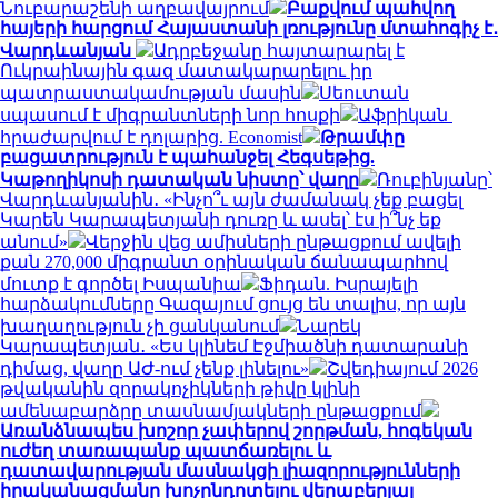
Նուբարաշենի աղբավայրում
Բաքվում պահվող
հայերի հարցում Հայաստանի լռությունը մտահոգիչ է․
Վարդևանյան
Ադրբեջանը հայտարարել է
Ուկրաինային գազ մատակարարելու իր
պատրաստակամության մասին
Սեուտան
սպասում է միգրանտների նոր հոսքի
Աֆրիկան ​​
հրաժարվում է դոլարից. Economist
Թրամփը
բացատրություն է պահանջել Հեգսեթից.
Կաթողիկոսի դատական նիստը՝ վաղը
Ռուբինյանը՝
Վարդևանյանին․ «Ինչո՞ւ այն ժամանակ չեք բացել
Կարեն Կարապետյանի դուռը և ասել՝ էս ի՞նչ եք
անում»
Վերջին վեց ամիսների ընթացքում ավելի
քան 270,000 միգրանտ օրինական ճանապարհով
մուտք է գործել Իսպանիա
Ֆիդան. Իսրայելի
հարձակումները Գազայում ցույց են տալիս, որ այն
խաղաղություն չի ցանկանում
Նարեկ
Կարապետյան․ «Ես կլինեմ Էջմիածնի դատարանի
դիմաց, վաղը ԱԺ-ում չենք լինելու»
Շվեդիայում 2026
թվականին զորակոչիկների թիվը կլինի
ամենաբարձրը տասնամյակների ընթացքում
Առանձնապես խոշոր չափերով շորթման, հոգեկան
ուժեղ տառապանք պատճառելու և
դատավարության մասնակցի լիազորությունների
իրականացմանը խոչընդոտելու վերաբերյալ