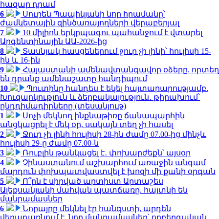
հազար դրամ
6
Սուրեն Պապիկյանի նոր հրամանը՝
ժամկետային զինծառայողների վերաբերյալ
7
10 միլիոն երկրպագու պահանջում է վտարել
Արգենտինային ԱԱ-2026-ից
8
Տասնյակ հասցեներում ջուր չի լինի՝ հուլիսի 15-
ին և 16-ին
9
Հայաստանի ամենավտանգավոր օձերը. որտեղ
են դրանք ամենաշատը հանդիպում
10
Պուտինը հանդես է եկել հայտարարությամբ.
Խուզարկություն և ձերբակալություն․ թիրախում՝
ընդդիմադիրները (տեսանյութ)
1
Սոչի մեկնող ինքնաթիռը ճանապարհին
անցկացրել է մեկ օր, սակայն տեղ չի հասել
2
Ջուր չի լինի հուլիսի 28-ին ժամը 07.00-ից մինչև
հուլիսի 29-ը ժամը 07.00-ն
3
Ռուբլին թանկացել է․ փոխարժեքն՝ այսօր
4
Չինաստանում աշխարհում առաջին անգամ
մարդուն փոխպատվաստվել է խոզի մի քանի օրգան
5
Ո՞րն է սիրված արտիստ Արտաշես
Ալեքսանյանի մահվան պատճառը. հայտնի են
մանրամասներ
6
Նորայրը մեկնել էր հանգստի, արդեն
վերադառնում է. նոր մանրամասներ՝ ողբերգական