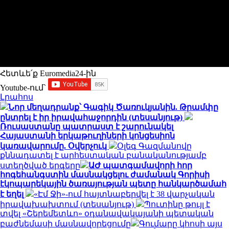
Հետևե՛ք Euromedia24-ին
Youtube-ում`
Լրահոս
Նոր մեղադրանք՝ Գագիկ Ծառուկյանին. Թրամփը
ընտրել է իր իրավահաջորդին (տեսանյութ)
Ռուսաստանը պատրաստ է շարունակել
Հայաստանի երկաթուղիների կոնցեսիոն
կառավարումը. Օվերչուկ
Օլեգ Գազմանովը
քննադատել է արհեստական բանականությամբ
ստեղծված երգերը
ԱԺ պատգամավորի հոր
հոգեհանգստին մասնակցելու ժամանակ Գորիսի
էկոպարեկային ծառայության պետը հանկարծամահ
է եղել
«Էմ Ջի»-ում հայտնաբերվել է 38 վարչական
իրավախախտում (տեսանյութ)
Պուտինը թույլ է
տվել «Շերեմետևո» օդանավակայանի պետական
բաժնեմասի մասնավորեցումը
Գումարը կհոսի այս