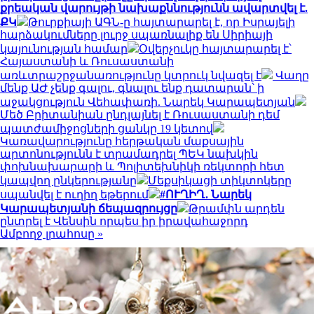
քրեական վարույթի նախաքննությունն ավարտվել է.
ՔԿ
Թուրքիայի ԱԳՆ-ը հայտարարել է, որ Իսրայելի
հարձակումները լուրջ սպառնալիք են Սիրիայի
կայունության համար
Օվերչուկը հայտարարել է՝
Հայաստանի և Ռուսաստանի
առևտրաշրջանառությունը կտրուկ նվազել է
Վաղը
մենք ԱԺ չենք գալու, գնալու ենք դատարան՝ ի
աջակցություն Վեհափառի. Նարեկ Կարապետյան
Մեծ Բրիտանիան ընդլայնել է Ռուսաստանի դեմ
պատժամիջոցների ցանկը 19 կետով
Կառավարությունը հերթական մաքսային
արտոնությունն է տրամադրել ՊԵԿ նախկին
փոխնախարարի և Պոլիտեխնիկի ռեկտորի հետ
կապվող ընկերությանը
Մեքսիկացի տիկտոկերը
սպանվել է ուղիղ եթերում
#ՈՒՂԻՂ․ Նարեկ
Կարապետյանի ճեպազրույցը
Թրամփն արդեն
ընտրել է Վենսին որպես իր իրավահաջորդ
Ամբողջ լրահոսը »