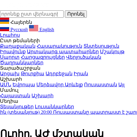
Հայերեն
Русский
English
Լրահոս
Ըստ թեմաների
Քաղաքական
Հասարակություն
Տնտեսություն
Իրավունք
Արտակարգ պատահարներ
Մշակույթ
Սպորտ
Հարցազրույցներ
Վերլուծական
Ծաղրանկարներ
Տարածաշրջան
Արցախ
Թուրքիա
Ադրբեջան
Իրան
Աշխարհ
ԱՄՆ
Եվրոպա
Մերձավոր Արևելք
Ռուսաստան
Այլ
Մամուլ
Հայաստան
Աշխարհ
Մեդիա
Տեսանյութեր
Լուսանկարներ
տեսանյութ)
20:00
Ռուսաստանը պատրաստ է շարունակե
Ուղիղ. ԱԺ մշտական