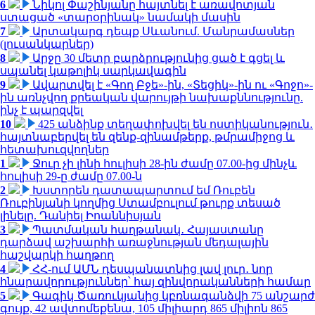
6
Նիկոլ Փաշինյանը հայտնել է առավոտյան
ստացած «տարօրինակ» նամակի մասին
7
Արտակարգ դեպք Սևանում. Մանրամասներ
(լուսանկարներ)
8
Արջը 30 մետր բարձրությունից ցած է գցել և
սպանել կաթոլիկ սարկավագին
9
Ավարտվել է «Գող Բջե»-ին, «Տեցիկ»-ին ու «Գոջո»-
ին առնչվող քրեական վարույթի նախաքննությունը.
ինչ է պարզվել
10
425 անձինք տեղափոխվել են ոստիկանություն․
հայտնաբերվել են զենք-զինամթերք, թմրամիջոց և
հետախուզվողներ
1
Ջուր չի լինի հուլիսի 28-ին ժամը 07.00-ից մինչև
հուլիսի 29-ը ժամը 07.00-ն
2
Խստորեն դատապարտում եմ Ռուբեն
Ռուբինյանի կողմից Ստամբուլում թուրք տեսած
լինելը. Դանիել Իոաննիսյան
3
Պատմական հաղթանակ․ Հայաստանը
դարձավ աշխարհի առաջնության մեդալային
հաշվարկի հաղթող
4
ՀՀ-ում ԱՄՆ դեսպանատնից լավ լուր․ նոր
հնարավորություններ՝ հայ զինվորականների համար
5
Գագիկ Ծառուկյանից կբռնագանձվի 75 անշարժ
գույք, 42 ավտոմեքենա, 105 միլիարդ 865 միլիոն 865