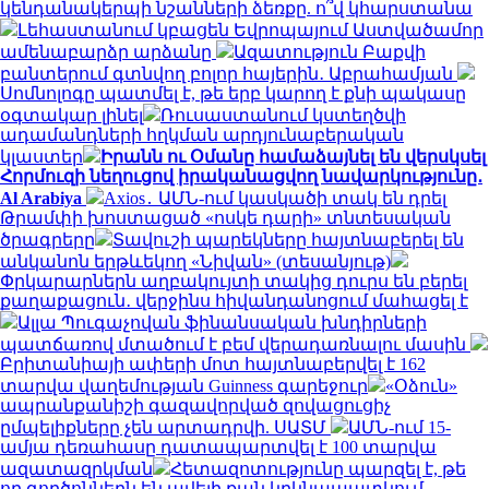
կենդանակերպի նշանների ձեռքը. ո՞վ կհարստանա
Լեհաստանում կբացեն Եվրոպայում Աստվածամոր
ամենաբարձր արձանը
Ազատություն Բաքվի
բանտերում գտնվող բոլոր հայերին․ Աբրահամյան
Սոմնոլոգը պատմել է, թե երբ կարող է քնի պակասը
օգտակար լինել
Ռուսաստանում կստեղծվի
ադամանդների հղկման արդյունաբերական
կլաստեր
Իրանն ու Օմանը համաձայնել են վերսկսել
Հորմուզի նեղուցով իրականացվող նավարկությունը․
Al Arabiya
Axios․ ԱՄՆ-ում կասկածի տակ են դրել
Թրամփի խոստացած «ոսկե դարի» տնտեսական
ծրագրերը
Տավուշի պարեկները հայտնաբերել են
անկանոն երթևեկող «Նիվան» (տեսանյութ)
Փրկարարներն աղբակույտի տակից դուրս են բերել
քաղաքացուն․ վերջինս հիվանդանոցում մահացել է
Ալլա Պուգաչովան ֆինանսական խնդիրների
պատճառով մտածում է բեմ վերադառնալու մասին
Բրիտանիայի ափերի մոտ հայտնաբերվել է 162
տարվա վաղեմության Guinness գարեջուր
«Օձուն»
ապրանքանիշի գազավորված զովացուցիչ
ըմպելիքները չեն արտադրվի. ՍԱՏՄ
ԱՄՆ-ում 15-
ամյա դեռահասը դատապարտվել է 100 տարվա
ազատազրկման
Հետազոտությունը պարզել է, թե
որ գործոններն են ավելի քան կրկնապատկում