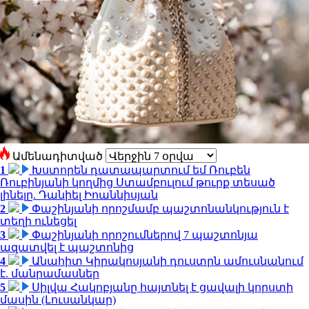
Ամենադիտված
1
Խստորեն դատապարտում եմ Ռուբեն
Ռուբինյանի կողմից Ստամբուլում թուրք տեսած
լինելը. Դանիել Իոաննիսյան
2
Փաշինյանի որոշմամբ պաշտոնանկություն է
տեղի ունեցել
3
Փաշինյանի որոշումներով 7 պաշտոնյա
ազատվել է պաշտոնից
4
Անահիտ Կիրակոսյանի դուստրն ամուսնանում
է. մանրամասներ
5
Սիլվա Հակոբյանը հայտնել է ցավալի կորստի
մասին (Լուսանկար)