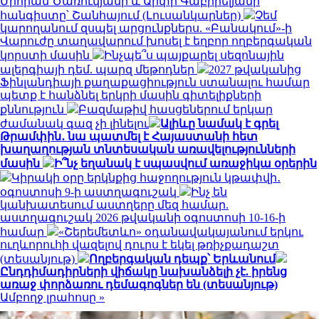
Միհրան Ծառուկյանի և Արփի Գաբրիելյանի
հանգիստը՝ Շանհայում (Լուսանկարներ)
Չեմ
կարողանում զսպել արցունքներս. «Բանակում»-ի
Վարուժը տաղավարում խոսել է եղբոր ողբերգական
կորստի մասին
Ինչպե՞ս պայքարել սեզոնային
ալերգիայի դեմ. պարզ մեթոդներ
2027 թվականից
Ֆինլանդիայի քաղաքացիություն ստանալու համար
պետք է հանձնել երկրի մասին գիտելիքների
քննություն
Բազմաթիվ հասցեներում երկար
ժամանակ գազ չի լինելու
Ալիևը նամակ է գրել
Թրամփին․ նա պատմել է Հայաստանի հետ
խաղաղության տնտեսական առավելությունների
մասին
Ի՞նչ եղանակ է սպասվում առաջիկա օրերին
Կիրակի օրը երկնքից հաջողություն կթափվի․
օգոստոսի 9-ի աստղագուշակ
Ինչ են
կանխատեսում աստղերը մեզ համար.
աստղագուշակ 2026 թվականի օգոստոսի 10-16-ի
համար
«Շերեմետևո» օդանավակայանում երկու
ուղևորուհի վազելով դուրս է եկել թռիչքադաշտ
(տեսանյութ)
Ողբերգական դեպք՝ Երևանում
Ընդդիմադիրների վիճակը նախանձելի չէ. իրենց
առաջ փորձառու դեմագոգներ են (տեսանյութ)
Ամբողջ լրահոսը »