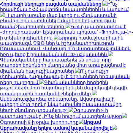
Հորմուզի նեղուցի բացման պայմանները
Ի՞նչ
իրավիճակ է ՀՀ ավտոճանապարհներին և Լարսում
11 տարի առանց մազ կտրելու. Հնդկաստանի
բնակչուհին սահմանել է մազերի երկարության
համաշխարհային ռեկորդ
Ford-ը պատրաստում է
«ժողովրդական» էլեկտրական պիկապ՝ «Ֆորմուլա-1»-
ի տեխնոլոգիաներով
Երրորդ համաշխարհային
պատերազմ, ՉԹՕ-ներ և իշխանափոխություն
Ռուսաստանում․ Վանգայի ո՞ր մարգարեություններն
իբր պետք է իրականանան 2026 թվականին
Գիտնականները հայտնաբերել են սունկ, որը
տարբեր երկրների մարդկանց մոտ առաջացնում է
միանման հալյուցինացիաներ
Ո՛չ ուսուցչի
փոխարեն. բացահայտվել է ռոբոտների իդեալական
դերը դպրոցում
Գիտնականները երգեցիկ
թռչունների մոտ հայտնաբերել են մարդկային լեզվի
առանցքային հատկանիշներից մեկը
Ամենահազվադեպ տեսարանը․ Ավստրալիայի
ափերի մոտ դրոնը նկարահանել է սապատավոր
կետի ծնունդը (տեսանյութ)
Օգոստոսի 9-ի
աստղագուշակը. Ի՞նչ են հուշում աստղերն այսօր
Օգոստոսի 9-ի օրվա խորհուրդը
Արգամ
Աբրահամյանը երկու ամսով կալանավորվել է