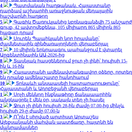
4
Պատմական հաղթանակ․ Հայաստանը
դարձավ աշխարհի առաջնության մեդալային
հաշվարկի հաղթող
5
Գագիկ Ծառուկյանից կբռնագանձվի 75 անշարժ
գույք, 42 ավտոմեքենա, 105 միլիարդ 865 միլիոն 865
հազար դրամ
6
Սուրեն Պապիկյանի նոր հրամանը՝
ժամկետային զինծառայողների վերաբերյալ
7
10 միլիոն երկրպագու պահանջում է վտարել
Արգենտինային ԱԱ-2026-ից
8
Տասնյակ հասցեներում ջուր չի լինի՝ հուլիսի 15-
ին և 16-ին
9
Հայաստանի ամենավտանգավոր օձերը. որտեղ
են դրանք ամենաշատը հանդիպում
10
Տոկաևի անսպասելի հայտարարությունը՝
Հայաստանի և Ադրբեջանի վերաբերյալ
1
Սոչի մեկնող ինքնաթիռը ճանապարհին
անցկացրել է մեկ օր, սակայն տեղ չի հասել
2
Ջուր չի լինի հուլիսի 28-ին ժամը 07.00-ից մինչև
հուլիսի 29-ը ժամը 07.00-ն
3
Ո՞րն է սիրված արտիստ Արտաշես
Ալեքսանյանի մահվան պատճառը. հայտնի են
մանրամասներ