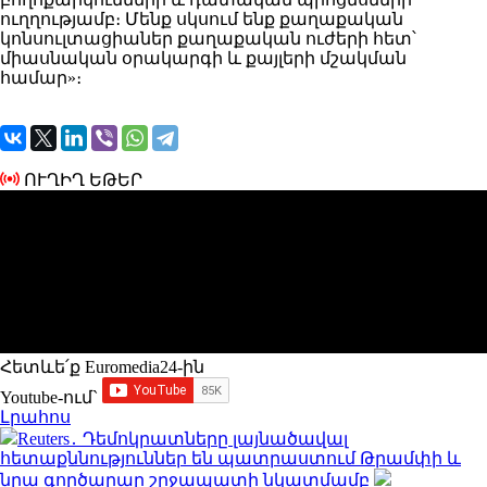
ուղղությամբ։ Մենք սկսում ենք քաղաքական
կոնսուլտացիաներ քաղաքական ուժերի հետ՝
միասնական օրակարգի և քայլերի մշակման
համար»։
ՈՒՂԻՂ ԵԹԵՐ
Հետևե՛ք Euromedia24-ին
Youtube-ում`
Լրահոս
Reuters․ Դեմոկրատները լայնածավալ
հետաքննություններ են պատրաստում Թրամփի և
նրա գործարար շրջապատի նկատմամբ