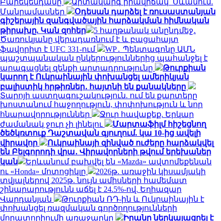
Բարեկենդանը
Արտակարգ իրավիճակ՝ Սևանում.
Մանրամասներ
Օդեսան դարձել է ռուսաստանյան
գիշերային զանգվածային հարձակման հիմնական
թիրախը. Կան զոհեր
5 հաղթանակ անընդմեջ․
Ծառուկյանը վերադառնում է և բացահայտ
ֆավորիտ է UFC 331-ում
WP․ Պենտագոնը ԱՄՆ
պաշտպանական ընկերություններից պահանջել է
արագացնել զենքի արտադրությունը
Թուրքիան
կարող է Ուկրաինային փոխանցել ամերիկյան
բալիստիկ հրթիռներ․ հայտնի են քանակները
Տարոյի աստղագուշակություն. ում են քարտերը
խոստանում հաջողություն, փոփոխություն և նոր
հնարավորություններ
Ջուր հավաքեք. Երկար
ժամանակ ջուր չի լինելու
Մարտաֆիլմ հիշեցնող
ծեծկռտուք Դաշտավան գյուղում. կա 10-ից ավելի
վիրավոր
Ուկրաինայի զինված ուժերը հարձակվել
են Բելգորոդի վրա․ Վիրավորների թվում երեխաներ
կան
Երևանում բախվել են «Mazda» ավտոմեքենան
ու «Honda» մոտոցիկլը
2026թ. առաջին կիսամյակի
տվյալներով 2025թ. նույն ամիսների համեմատ
շինարարությունն աճել է 24.5%-ով. Եղիազար
Վարդանյան
Թուրքիան ՌԴ-ին և Ուկրաինային է
փոխանցել ռազմական գործողությունների
մորատորիումի առաջարկը
Իրանը ներկայացրել է