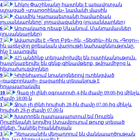
4
Նիկոլ Փաշինյանը հայտնել է առավոտյան
ստացած «տարօրինակ» նամակի մասին
5
Հասմիկ Կարապետյանի համարձակ
լուսանկարները՝ լողավազանից (լուսանկարներ)
6
Արտակարգ դեպք Սևանում. Մանրամասներ
(լուսանկարներ)
7
Ավարտվել է «Գող Բջե»-ին, «Տեցիկ»-ին ու «Գոջո»-
ին առնչվող քրեական վարույթի նախաքննությունը.
ինչ է պարզվել
8
425 անձինք տեղափոխվել են ոստիկանություն․
հայտնաբերվել են զենք-զինամթերք, թմրամիջոց և
հետախուզվողներ
9
Կիլիկիայում կրակոցներով ուղեկցված
«ռազբորկայի» բացառիկ տեսանյութ է
հրապարակվել
10
Գազ չի լինի օգոստոսի 4-ին ժամը 09:00-ից մինչև
ժամը 18:00-ն
1
Ջուր չի լինի հուլիսի 28-ին ժամը 07.00-ից մինչև
հուլիսի 29-ը ժամը 07.00-ն
2
Խստորեն դատապարտում եմ Ռուբեն
Ռուբինյանի կողմից Ստամբուլում թուրք տեսած
լինելը. Դանիել Իոաննիսյան
3
Դերասանին մեղադրում են մանկապղծության
մեջ․ նա ձերբակալվել է