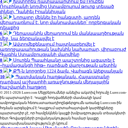
4
Խստորեն դատապարտում եմ Ռուբեն
Ռուբինյանի կողմից Ստամբուլում թուրք տեսած
լինելը. Դանիել Իոաննիսյան
5
Նորայրը մեկնել էր հանգստի, արդեն
վերադառնում է. նոր մանրամասներ՝ ողբերգական
դեպքից
6
Դերասանին մեղադրում են մանկապղծության
մեջ․ նա ձերբակալվել է
7
Ավտոմեքենայում հայտնաբերվել է
առողջապահության նախկին նախարար, վիրաբույժ
Գագիկ Ստամբուլցյանի մարմինը
8
Սուրեն Պապիկյանը պաշտոնից ազատել է
«համացանցի հիթ» դարձած վարչության պետին
9
ՔՊ-ն կորցրեց 1224 ձայն. Վահագն Ալեքսանյան
10
Պատմական հաղթանակ․ Հայաստանը
դարձավ աշխարհի առաջնության մեդալային
հաշվարկի հաղթող
© 2011-2026 Lurer.com Մեջբերումներ անելիս ակտիվ հղումը Lurer.com-
ին պարտադիր է: Կայքի հոդվածների մասնակի կամ
ամբողջական հեռուստառադիոընթերցումն առանց Lurer.com-ին
հղման արգելվում է:Կայքում արտահայտված կարծիքները
պարտադիր չէ, որ համընկնեն կայքի խմբագրության տեսակետի
հետ:Գովազդների բովանդակության համար կայքը
պատասխանատվություն չի կրում: