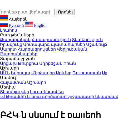
Հայերեն
Русский
English
Լրահոս
Ըստ թեմաների
Քաղաքական
Հասարակություն
Տնտեսություն
Իրավունք
Արտակարգ պատահարներ
Մշակույթ
Սպորտ
Հարցազրույցներ
Վերլուծական
Ծաղրանկարներ
Տարածաշրջան
Արցախ
Թուրքիա
Ադրբեջան
Իրան
Աշխարհ
ԱՄՆ
Եվրոպա
Մերձավոր Արևելք
Ռուսաստան
Այլ
Մամուլ
Հայաստան
Աշխարհ
Մեդիա
Տեսանյութեր
Լուսանկարներ
ւմ Թրամփի և նրա գործարար շրջապատի նկատմամբ
15
ԲՀԿ-ն սկսում է քայլերի