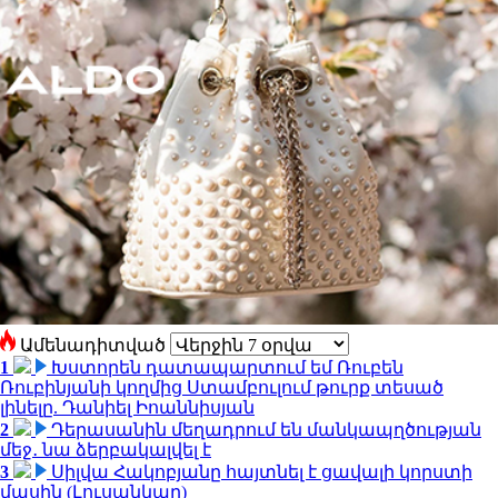
Ամենադիտված
1
Խստորեն դատապարտում եմ Ռուբեն
Ռուբինյանի կողմից Ստամբուլում թուրք տեսած
լինելը. Դանիել Իոաննիսյան
2
Դերասանին մեղադրում են մանկապղծության
մեջ․ նա ձերբակալվել է
3
Սիլվա Հակոբյանը հայտնել է ցավալի կորստի
մասին (Լուսանկար)