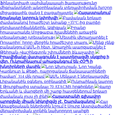
Ֆինլանդիայի սահմանապահ ծառայությունը
միգրանտների անօրինական տեղափոխման խոշոր
միջազգային ցանց է բացահայտել
Հայաստանում
եղանակը կտրուկ կփոխվի
Բավական երկար
ժամանակով հրաժեշտ կտանք +35°C-ից բարձր
ջերմաստիճաններին. Ազիզյան
Իրանը
հրապարակել Մոջթաբա Խամենեիի առաջին
տեսանյութը (տեսանյութ)
Մեսսին վերադարձել է
Ռոսարիո՝ հորը վերջին հրաժեշտը տալու
Մենք չենք
բանակցում ԱՄՆ-ի հետ․ Արաղչին պարզաբանել է
Թեհրան–Վաշինգտոն շփումների ձևաչափը
Իրավիճակը վատագույնն է պատերազմի սկզբից ի
վեր․ Ուկրաինայում ահազանգում են ՀՕՊ-ի
խնդիրների մասին
Նոր Ախուրյան, Նոր Կյանք,
Կառնուտ և Քեթի․ դպրոցական ճանապարհների
համար՝ 314 մլն դրամ
ԱՄՆ Սենատ է ներկայացվել
Լիբանանին օգնելու օրինագիծ
Ուկրաինան կարող
է Թուրքիայից ստանալ 70 ATACMS հրթիռներ
Վաղը
Երևանի և մարզերի մի շարք հասցեներում երկար
ժամանակ լույս չի լինի
Հայաստանի գլխավոր
պրոբլեմը միայն նիկոլիզմը չէ․ Շարմազանով
Հայ
Առաքելական եկեղեցին նշում է Սուրբ Աստվածածնի
վերափոխման տոնին նախորդող պահքի