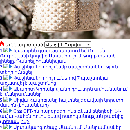
Ամենադիտված
1
Խստորեն դատապարտում եմ Ռուբեն
Ռուբինյանի կողմից Ստամբուլում թուրք տեսած
լինելը. Դանիել Իոաննիսյան
2
Փաշինյանի որոշմամբ պաշտոնանկություն է
տեղի ունեցել
3
Փաշինյանի որոշումներով 7 պաշտոնյա
ազատվել է պաշտոնից
4
Անահիտ Կիրակոսյանի դուստրն ամուսնանում
է. մանրամասներ
5
Սիլվա Հակոբյանը հայտնել է ցավալի կորստի
մասին (Լուսանկար)
6
Chat GPT-ին հարցրեցի՝ ոնց գնամ եկեղեցի. 14-
ամյա Վահեն դուրս եկավ ոստիկանության բաժնից
(տեսանյութ)
7
Արտակարգ դեպք Սևանում. Մանրամասներ