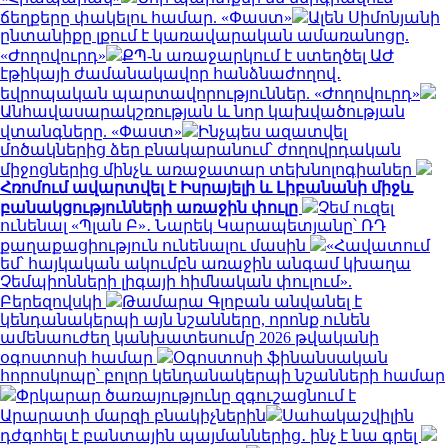
ճեղքերը փակելու համար. «Փաստ»
Ալեն Սիմոնյանի
ընտանիքը լքում է կառավարական ամառանոցը.
«Ժողովուրդ»
ՔՊ-ն առաջարկում է ստեղծել ԱԺ
էթիկայի ժամանակավոր հանձնաժողով․
եվրոպական պարտավորություններ. «Ժողովուրդ»
Անհավասարակշռության և նոր կախվածության
վտանգները. «Փաստ»
Ինչպես ազատվել
մոծակներից ձեր բնակարանում՝ ժողովրդական
միջոցներից մինչև առաջատար տեխնոլոգիաներ
Հռոմում ավարտվել է Իսրայելի և Լիբանանի միջև
բանակցությունների առաջին փուլը
Չեմ ուզել
ունենալ «Պլան Բ»․ Նարեկ Կարապետյանը՝ ՌԴ
քաղաքացիություն ունենալու մասին
«Հավատում
եմ՝ հայկական ակումբն առաջին անգամ կխաղա
Չեմպիոնների լիգայի հիմնական փուլում».
Բերեզովսկի
Թամարա Գլոբան անվանել է
կենդանակերպի այն նշանները, որոնք ունեն
ամենաուժեղ կանխատեսումը 2026 թվականի
օգոստոսի համար
Օգոստոսի ֆինանսական
հորոսկոպը՝ բոլոր կենդանակերպի նշանների համար
Փրկարար ծառայությունը զգուշացնում է
Արարատի մարզի բնակիչներին
Սահակաշվիլին
դժգոհել է բանտային պայմաններից․ ինչ է նա գրել