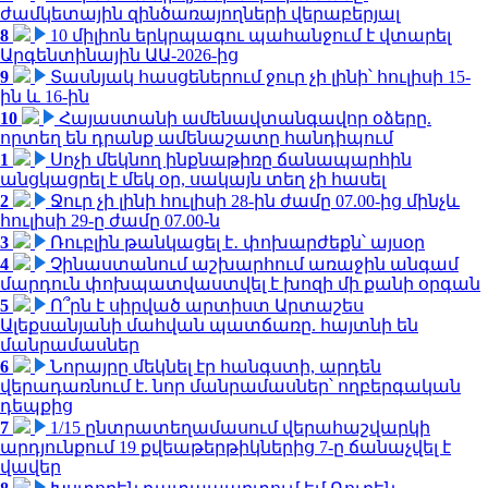
ժամկետային զինծառայողների վերաբերյալ
8
10 միլիոն երկրպագու պահանջում է վտարել
Արգենտինային ԱԱ-2026-ից
9
Տասնյակ հասցեներում ջուր չի լինի՝ հուլիսի 15-
ին և 16-ին
10
Հայաստանի ամենավտանգավոր օձերը.
որտեղ են դրանք ամենաշատը հանդիպում
1
Սոչի մեկնող ինքնաթիռը ճանապարհին
անցկացրել է մեկ օր, սակայն տեղ չի հասել
2
Ջուր չի լինի հուլիսի 28-ին ժամը 07.00-ից մինչև
հուլիսի 29-ը ժամը 07.00-ն
3
Ռուբլին թանկացել է․ փոխարժեքն՝ այսօր
4
Չինաստանում աշխարհում առաջին անգամ
մարդուն փոխպատվաստվել է խոզի մի քանի օրգան
5
Ո՞րն է սիրված արտիստ Արտաշես
Ալեքսանյանի մահվան պատճառը. հայտնի են
մանրամասներ
6
Նորայրը մեկնել էր հանգստի, արդեն
վերադառնում է. նոր մանրամասներ՝ ողբերգական
դեպքից
7
1/15 ընտրատեղամասում վերահաշվարկի
արդյունքում 19 քվեաթերթիկներից 7-ը ճանաչվել է
վավեր