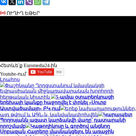
ՈՒՂԻՂ ԵԹԵՐ
Հետևե՛ք Euromedia24-ին
Youtube-ում`
Լրահոս
Փաշինյանը Ղրղզստանում կմասնակցի
Եվրասիական միջկառավարական խորհրդի
հերթական նիստին
5-ամյա օտարերկրացի
երեխայի կյանքը հաջողվել է փրկել «Սուրբ
Աստվածամայր» ԲԿ-ում
Երեք նախարարություններ,
այդ թվում և ԱԳՆ-ն, կանվանափոխվեն
Կարապետ
Պողոսյանն ազատ կարձակվի վաղը՝ դատարանի
որոշմամբ
Կաթողիկոսը և գործով անցնող
Սրբազան Հայրերը մասնակցելու են առաջին