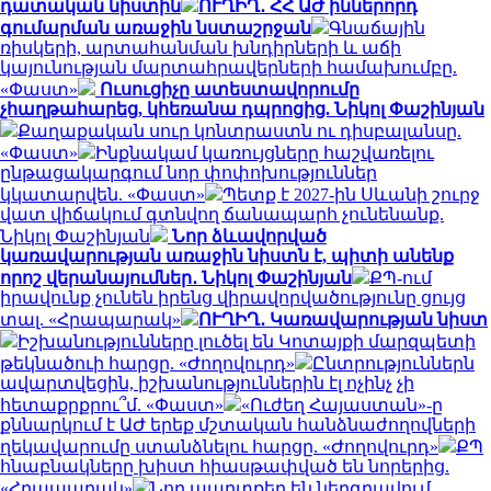
դատական նիստին
ՈՒՂԻՂ․ ՀՀ ԱԺ իններորդ
գումարման առաջին նստաշրջան
Գնաճային
ռիսկերի, արտահանման խնդիրների և աճի
կայունության մարտահրավերների համախումբը.
«Փաստ»
Ուսուցիչը ատեստավորումը
չհաղթահարեց, կհեռանա դպրոցից. Նիկոլ Փաշինյան
Քաղաքական սուր կոնտրաստն ու դիսբալանսը.
«Փաստ»
Ինքնակամ կառույցները հաշվառելու
ընթացակարգում նոր փոփոխություններ
կկատարվեն. «Փաստ»
Պետք է 2027-ին Սևանի շուրջ
վատ վիճակում գտնվող ճանապարհ չունենանք.
Նիկոլ Փաշինյան
Նոր ձևավորված
կառավարության առաջին նիստն է, պիտի անենք
որոշ վերանայումներ․ Նիկոլ Փաշինյան
ՔՊ-ում
իրավունք չունեն իրենց վիրավորվածությունը ցույց
տալ. «Հրապարակ»
ՈՒՂԻՂ․ Կառավարության նիստ
Իշխանությունները լուծել են Կոտայքի մարզպետի
թեկնածուի հարցը. «Ժողովուրդ»
Ընտրություններն
ավարտվեցին, իշխանություններին էլ ոչինչ չի
հետաքրքրու՞մ. «Փաստ»
«Ուժեղ Հայաստան»-ը
քննարկում է ԱԺ երեք մշտական հանձնաժողովների
ղեկավարումը ստանձնելու հարցը. «Ժողովուրդ»
ՔՊ
հնաբնակները խիստ հիասթափված են նորերից.
«Հրապարակ»
Նոր պարտքեր են ներգրավում