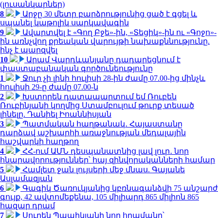
(լուսանկարներ)
8
Արջը 30 մետր բարձրությունից ցած է գցել և
սպանել կաթոլիկ սարկավագին
9
Ավարտվել է «Գող Բջե»-ին, «Տեցիկ»-ին ու «Գոջո»-
ին առնչվող քրեական վարույթի նախաքննությունը.
ինչ է պարզվել
10
Արամ Վարդևանյանը դադարեցնում է
փաստաբանական գործունեությունը
1
Ջուր չի լինի հուլիսի 28-ին ժամը 07.00-ից մինչև
հուլիսի 29-ը ժամը 07.00-ն
2
Խստորեն դատապարտում եմ Ռուբեն
Ռուբինյանի կողմից Ստամբուլում թուրք տեսած
լինելը. Դանիել Իոաննիսյան
3
Պատմական հաղթանակ․ Հայաստանը
դարձավ աշխարհի առաջնության մեդալային
հաշվարկի հաղթող
4
ՀՀ-ում ԱՄՆ դեսպանատնից լավ լուր․ նոր
հնարավորություններ՝ հայ զինվորականների համար
5
Համլետ ջան լույսերի մեջ մնաս. Գայանե
Ասլամազյան
6
Գագիկ Ծառուկյանից կբռնագանձվի 75 անշարժ
գույք, 42 ավտոմեքենա, 105 միլիարդ 865 միլիոն 865
հազար դրամ
7
Սուրեն Պապիկյանի նոր հրամանը՝