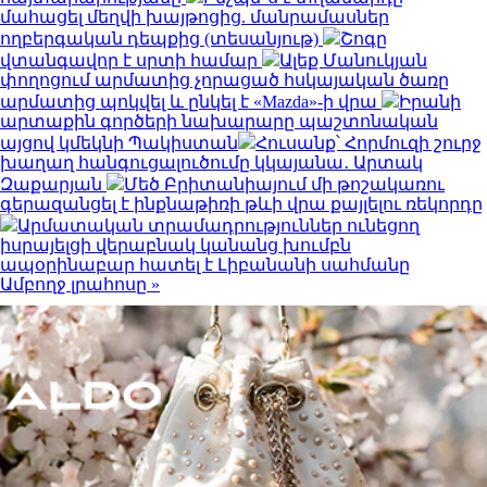
մահացել մեղվի խայթոցից. մանրամասներ
ողբերգական դեպքից (տեսանյութ)
Շոգը
վտանգավոր է սրտի համար
Ալեք Մանուկյան
փողոցում արմատից չորացած հսկայական ծառը
արմատից պոկվել և ընկել է «Mazda»-ի վրա
Իրանի
արտաքին գործերի նախարարը պաշտոնական
այցով կմեկնի Պակիստան
Հուսանք՝ Հորմուզի շուրջ
խաղաղ հանգուցալուծումը կկայանա․ Արտակ
Զաքարյան
Մեծ Բրիտանիայում մի թոշակառու
գերազանցել է ինքնաթիռի թևի վրա քայլելու ռեկորդը
Արմատական տրամադրություններ ունեցող
իսրայելցի վերաբնակ կանանց խումբն
ապօրինաբար հատել է Լիբանանի սահմանը
Ամբողջ լրահոսը »