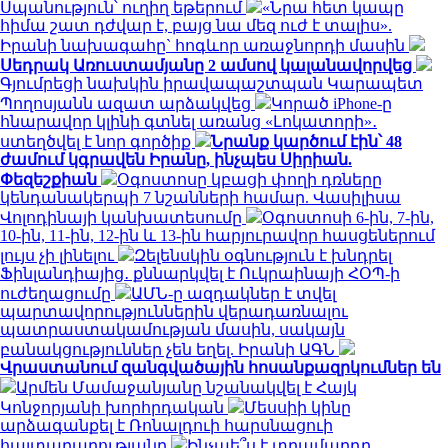
Սպանություն՝ ուղիղ եթերում
«Նրա հետ կապը
հիմա շատ դժվար է, բայց նա մեզ ուժ է տալիս».
Իրանի նախագահը` հոգևոր առաջնորդի մասին
Սեդրակ Առուստամյանը 2 ամսով կալանավորվեց
Գյումրեցի նախկին իրավապաշտպան Կարապետ
Պողոսյանն ազատ արձակվեց
Կորած iPhone-ը
հնարավոր կլինի գտնել առանց «Լոկատորի»․
ստեղծվել է նոր գործիք
Նրանք կարծում էին՝ 48
ժամում կգրավեն Իրանը, ինչպես Սիրիան.
Փեզեշքիան
Օգոստոսը կբացի փողի դռները
կենդանակերպի 7 նշանների համար. Վասիլիսա
Վոլոդինայի կանխատեսումը
Օգոստոսի 6-ին, 7-ին,
10-ին, 11-ին, 12-ին և 13-ին հարյուրավոր հասցեներում
լույս չի լինելու
Զելենսկին օգնություն է խնդրել
Ֆինլանդիայից․ քննարկվել է Ուկրաինայի ՀՕՊ-ի
ուժեղացումը
ԱՄՆ-ը ազդակներ է տվել
պարտավորություններին վերադառնալու
պատրաստակամության մասին, սակայն
բանակցություններ չեն եղել. Իրանի ԱԳՆ
Վրաստանում զանգվածային հոսանքազրկումներ են
Արմեն Մամաջանյանը նշանակվել է Հայկ
Կոնջորյանի խորհրդական
Մեսսիի կինը
արձագանքել է Ռոնալդուի հարսնացուի
հայտարարությանը
Ինչպե՞ս է տղամարդը