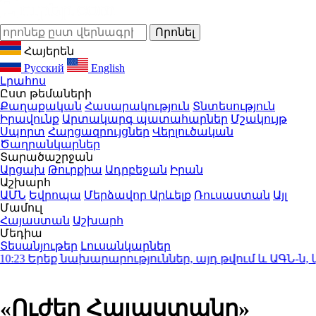
Հայերեն
Русский
English
Լրահոս
Ըստ թեմաների
Քաղաքական
Հասարակություն
Տնտեսություն
Իրավունք
Արտակարգ պատահարներ
Մշակույթ
Սպորտ
Հարցազրույցներ
Վերլուծական
Ծաղրանկարներ
Տարածաշրջան
Արցախ
Թուրքիա
Ադրբեջան
Իրան
Աշխարհ
ԱՄՆ
Եվրոպա
Մերձավոր Արևելք
Ռուսաստան
Այլ
Մամուլ
Հայաստան
Աշխարհ
Մեդիա
Տեսանյութեր
Լուսանկարներ
3
Երեք նախարարություններ, այդ թվում և ԱԳՆ-ն, 
«Ուժեղ Հայաստանը»