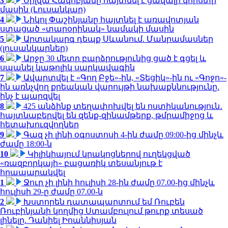
3
Սիլվա Հակոբյանը հայտնել է ցավալի կորստի
մասին (Լուսանկար)
4
Նիկոլ Փաշինյանը հայտնել է առավոտյան
ստացած «տարօրինակ» նամակի մասին
5
Արտակարգ դեպք Սևանում. Մանրամասներ
(լուսանկարներ)
6
Արջը 30 մետր բարձրությունից ցած է գցել և
սպանել կաթոլիկ սարկավագին
7
Ավարտվել է «Գող Բջե»-ին, «Տեցիկ»-ին ու «Գոջո»-
ին առնչվող քրեական վարույթի նախաքննությունը.
ինչ է պարզվել
8
425 անձինք տեղափոխվել են ոստիկանություն․
հայտնաբերվել են զենք-զինամթերք, թմրամիջոց և
հետախուզվողներ
9
Գազ չի լինի օգոստոսի 4-ին ժամը 09:00-ից մինչև
ժամը 18:00-ն
10
Կիլիկիայում կրակոցներով ուղեկցված
«ռազբորկայի» բացառիկ տեսանյութ է
հրապարակվել
1
Ջուր չի լինի հուլիսի 28-ին ժամը 07.00-ից մինչև
հուլիսի 29-ը ժամը 07.00-ն
2
Խստորեն դատապարտում եմ Ռուբեն
Ռուբինյանի կողմից Ստամբուլում թուրք տեսած
լինելը. Դանիել Իոաննիսյան