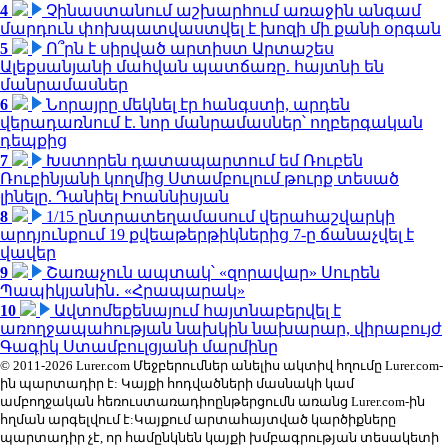
4
Չինաստանում աշխարհում առաջին անգամ
մարդուն փոխպատվաստվել է խոզի մի քանի օրգան
5
Ո՞րն է սիրված արտիստ Արտաշես
Ալեքսանյանի մահվան պատճառը. հայտնի են
մանրամասներ
6
Նորայրը մեկնել էր հանգստի, արդեն
վերադառնում է. նոր մանրամասներ՝ ողբերգական
դեպքից
7
Խստորեն դատապարտում եմ Ռուբեն
Ռուբինյանի կողմից Ստամբուլում թուրք տեսած
լինելը. Դանիել Իոաննիսյան
8
1/15 ընտրատեղամասում վերահաշվարկի
արդյունքում 19 քվեաթերթիկներից 7-ը ճանաչվել է
վավեր
9
Շառաչուն ապտակ՝ «զորավար» Սուրեն
Պապիկյանին․ «Հրապարակ»
10
Ավտոմեքենայում հայտնաբերվել է
առողջապահության նախկին նախարար, վիրաբույժ
Գագիկ Ստամբուլցյանի մարմինը
© 2011-2026 Lurer.com Մեջբերումներ անելիս ակտիվ հղումը Lurer.com-
ին պարտադիր է: Կայքի հոդվածների մասնակի կամ
ամբողջական հեռուստառադիոընթերցումն առանց Lurer.com-ին
հղման արգելվում է:Կայքում արտահայտված կարծիքները
պարտադիր չէ, որ համընկնեն կայքի խմբագրության տեսակետի