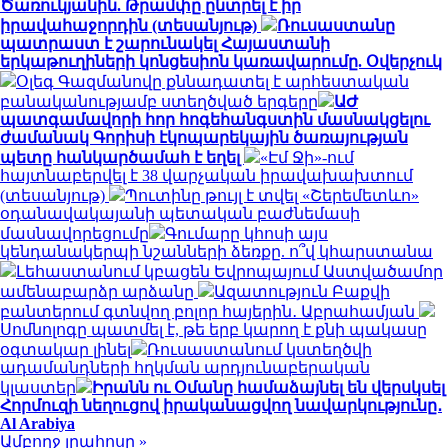
Ծառուկյանին. Թրամփը ընտրել է իր
իրավահաջորդին (տեսանյութ)
Ռուսաստանը
պատրաստ է շարունակել Հայաստանի
երկաթուղիների կոնցեսիոն կառավարումը. Օվերչուկ
Օլեգ Գազմանովը քննադատել է արհեստական
բանականությամբ ստեղծված երգերը
ԱԺ
պատգամավորի հոր հոգեհանգստին մասնակցելու
ժամանակ Գորիսի էկոպարեկային ծառայության
պետը հանկարծամահ է եղել
«Էմ Ջի»-ում
հայտնաբերվել է 38 վարչական իրավախախտում
(տեսանյութ)
Պուտինը թույլ է տվել «Շերեմետևո»
օդանավակայանի պետական բաժնեմասի
մասնավորեցումը
Գումարը կհոսի այս
կենդանակերպի նշանների ձեռքը. ո՞վ կհարստանա
Լեհաստանում կբացեն Եվրոպայում Աստվածամոր
ամենաբարձր արձանը
Ազատություն Բաքվի
բանտերում գտնվող բոլոր հայերին․ Աբրահամյան
Սոմնոլոգը պատմել է, թե երբ կարող է քնի պակասը
օգտակար լինել
Ռուսաստանում կստեղծվի
ադամանդների հղկման արդյունաբերական
կլաստեր
Իրանն ու Օմանը համաձայնել են վերսկսել
Հորմուզի նեղուցով իրականացվող նավարկությունը․
Al Arabiya
Ամբողջ լրահոսը »