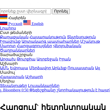
Հայերեն
Русский
English
Լրահոս
Ըստ թեմաների
Քաղաքական
Հասարակություն
Տնտեսություն
Իրավունք
Արտակարգ պատահարներ
Մշակույթ
Սպորտ
Հարցազրույցներ
Վերլուծական
Ծաղրանկարներ
Տարածաշրջան
Արցախ
Թուրքիա
Ադրբեջան
Իրան
Աշխարհ
ԱՄՆ
Եվրոպա
Մերձավոր Արևելք
Ռուսաստան
Այլ
Մամուլ
Հայաստան
Աշխարհ
Մեդիա
Տեսանյութեր
Լուսանկարներ
oomberg
0:50
Փեզեշքիանը շնորհակալություն է հայտնե
Հարցում` հետընտրական