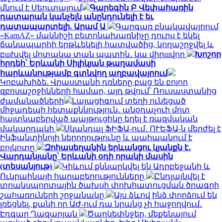
մնում է Սեուտայում
Գարեգին Բ Վեփահառին
դատարան կանչելն անընդունելի է եւ
դատապարտելի. Արամ Ա
Գարգառ բնակավայրում
«KamAZ» մակնիշի բետոնախառնիչը դուրս է եկել
ճանապարհի երթևեկելի հատվածից, կողաշրջվել և
բшխվել մոտակա տան պատին․ կա վիրшվոր
Խոշոր
հրդեհ՝ Երևանի Սիլիկյան թաղամասի
հարևանությամբ գտնվող աղբավայրում
Կոբախիձե. Վրաստանի դռները բաց են բոլոր
զբոսաշրջիկների համար, այդ թվում՝ Ռուսաստանից
ժամանածների
Լայպցիգում տեղի ունեցած
միջադեպի հետաքննություն․ անօդաչուի մոտ
հայտնաբերված պայթուցիկը եղել է ռազմական
մակարդակի
Սկանդալ ՖԻՖԱ-ում․ ՈՒԵՖԱ-ն մերժել է
Ինֆանտինոյի ներողությունը և պահպանում է
բոյկոտը
Զոհասեղանին երևանցու կյանքն է․
Վարդանյանը՝ Երևանի օդի որակի մասին
(տեսանյութ)
Կիևում քննարկվել են Ադրբեջանի և
Ուկրաինայի հարաբերությունները
Ընդլայնվել է
տրանսպորտային ծախսի փոխհատուցման ծրագրի
շահառուների շրջանակը
Այս ձևով ինձ փորձում են
լռեցնել, քանի որ ԱԺ-ում դա նրանց չի հաջողվում․
Էդգար Ղազարյան
Ծաղկեփնջեր, մեքենայում