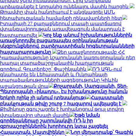
արված ջերմ լուսանկարներ. Էլիզ Մելիքյանն
արձագանքել է կողակից ունենալու մասին հարցին
Թրամփը փակ հանդիպում է անցկացրել ԱՄՆ
հետախուզական համայնքի ղեկավարների հետ
Իտալիայի 27 քաղաքներում տապի պատճառով
վտանգավորության առավելագույն մակարդակ է
հայտարարվել
Կոչ ենք անում իշխանություններին
առաջնորդվել բացառապես օրինականության
սկզբունքներով. բարձրաստիճան հոգեւորականների
հայտարարությունը
Ձեր առաջնորդությամբ ՀՀ
Կառավարությունը կշարունակի կառուցողական դեր
խաղալ տարածաշրջանային խաղաղության
գործում. Գուտերեշը՝ Փաշինյանին
ՌԴ ԱԳՆ-ում
գնահատել են Լեհաստանի և Ուկրաինայի
տարաձայնությունների ազդեցությունը Կիևին
աջակցության վրա
Քոչարյանի, Սարգսյանի, Տեր-
Պետրոսյանի «ինադու». էս իշխանությունը հանուն
երկրի ոչինչ չի անում (տեսանյութ)
Հայաստանի
բնակչության թիվը շուրջ 7 հազարով ավելացել է
Քիմիկոսը զգուշացրել է խոհանոցում թույլ տրվող
վտանգավոր սխալի մասին
Եթե նման
գործելակերպը շարունակվի ՌԴ-ն իր
զբոսաշրջիկներին խորհուրդ կտա չայցելել
Հայաստան. Մատվիենկո
Նոր մեղադրանք՝ Գագիկ