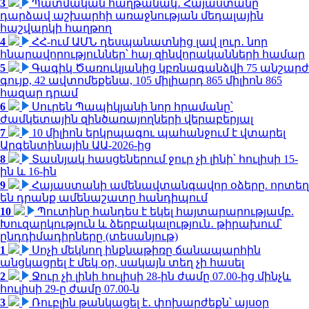
3
Պատմական հաղթանակ․ Հայաստանը
դարձավ աշխարհի առաջնության մեդալային
հաշվարկի հաղթող
4
ՀՀ-ում ԱՄՆ դեսպանատնից լավ լուր․ նոր
հնարավորություններ՝ հայ զինվորականների համար
5
Գագիկ Ծառուկյանից կբռնագանձվի 75 անշարժ
գույք, 42 ավտոմեքենա, 105 միլիարդ 865 միլիոն 865
հազար դրամ
6
Սուրեն Պապիկյանի նոր հրամանը՝
ժամկետային զինծառայողների վերաբերյալ
7
10 միլիոն երկրպագու պահանջում է վտարել
Արգենտինային ԱԱ-2026-ից
8
Տասնյակ հասցեներում ջուր չի լինի՝ հուլիսի 15-
ին և 16-ին
9
Հայաստանի ամենավտանգավոր օձերը. որտեղ
են դրանք ամենաշատը հանդիպում
10
Պուտինը հանդես է եկել հայտարարությամբ.
Խուզարկություն և ձերբակալություն․ թիրախում՝
ընդդիմադիրները (տեսանյութ)
1
Սոչի մեկնող ինքնաթիռը ճանապարհին
անցկացրել է մեկ օր, սակայն տեղ չի հասել
2
Ջուր չի լինի հուլիսի 28-ին ժամը 07.00-ից մինչև
հուլիսի 29-ը ժամը 07.00-ն
3
Ռուբլին թանկացել է․ փոխարժեքն՝ այսօր