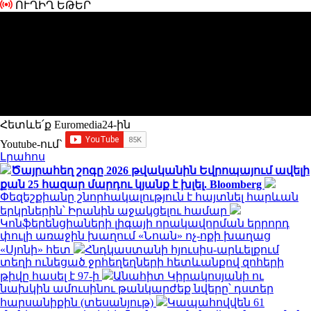
ՈՒՂԻՂ ԵԹԵՐ
Հետևե՛ք Euromedia24-ին
Youtube-ում`
Լրահոս
Ծայրահեղ շոգը 2026 թվականին Եվրոպայում ավելի
քան 25 հազար մարդու կյանք է խլել. Bloomberg
Փեզեշքիանը շնորհակալություն է հայտնել հարևան
երկրներին՝ Իրանին աջակցելու համար
Կոնֆերենցիաների լիգայի որակավորման երրորդ
փուլի առաջին խաղում «Նոան» ոչ-ոքի խաղաց
«Սյոնի» հետ
Հնդկաստանի հյուսիս-արևելքում
տեղի ունեցած ջրհեղեղների հետևանքով զոհերի
թիվը հասել է 97-ի
Անահիտ Կիրակոսյանի ու
նախկին ամուսինու թանկարժեք նվերը՝ դստեր
հարսանիքին (տեսանյութ)
Կապահովվեն 61