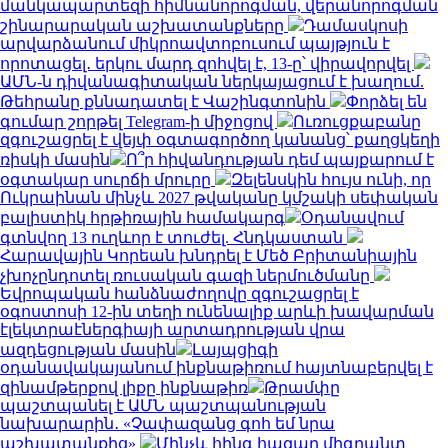
մանկապարտեզի հիմնանորոգման, վերանորոգման
շինարարական աշխատանքները
Դամասկոսի
արվարձանում միկրոավտոբուսում պայթյուն է
որոտացել․ երկու մարդ զոհվել է, 13-ը՝ վիրավորվել
ԱՄՆ-ն դիվանագիտական ներկայացում է խաղում.
Թեհրանը քննադատել է Վաշինգտոնին
Փորձել են
գումար շորթել Telegram-ի միջոցով
Ուռուցքաբանը
զգուշացրել է վեյփ օգտագործող կանանց՝ քաղցկեղի
ռիսկի մասին
Ո՞ր հիվանդության դեմ պայքարում է
օգտակար սուրճի մրուրը
Զելենսկին հույս ունի, որ
Ուկրաինան մինչև 2027 թվականը կմշակի սեփական
բալիստիկ հրթիռային համակարգ
Օդանավում
գտնվող 13 ուղևոր է տուժել. Հնդկաստան
Հարավային Կորեան խնդրել է Մեծ Բրիտանիային
չխոչընդոտել ռուսական գազի ներմուծմանը
Եվրոպական հանձնաժողովը զգուշացրել է
օգոստոսի 12-ին տեղի ունենալիք արևի խավարման
էլեկտրաէներգիայի արտադրության վրա
ազդեցության մասին
Լայպցիգի
օդանավակայանում ինքնաթիռում հայտնաբերվել է
զինամթերքով լիքը ինքնաթիռ
Թրամփը
պաշտպանել է ԱՄՆ պաշտպանության
նախարարին․ «Չափազանց գոհ եմ նրա
աշխատանքից»
Մինչև հինգ հազար միգրանտ