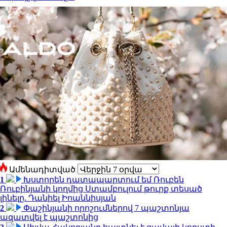
Ամենադիտված
1
Խստորեն դատապարտում եմ Ռուբեն
Ռուբինյանի կողմից Ստամբուլում թուրք տեսած
լինելը. Դանիել Իոաննիսյան
2
Փաշինյանի որոշումներով 7 պաշտոնյա
ազատվել է պաշտոնից