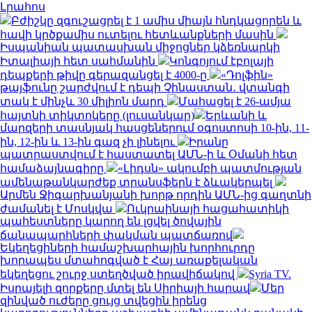
Լրահոս
Բժիշկը զգուշացրել է 1 ամիս միայն հնդկացորեն և
հավի կրծքամիս ուտելու հետևանքների մասին
Իսպանիան պատասխան միջոցներ կձեռնարկի
Իտալիայի հետ սահմանին
Կոնգոյում էբոլայի
դեպքերի թիվը գերազանցել է 4000-ը
«Դոլֆին»
թայֆունը շարժվում է դեպի Չինաստան․ վտանգի
տակ է մինչև 30 միլիոն մարդ
Մահացել է 26-ամյա
հայտնի տիկտոկերը (լուսանկար)
Երևանի և
մարզերի տասնյակ հասցեներում օգոստոսի 10-ին, 11-
ին, 12-ին և 13-ին գազ չի լինելու
Իրանը
պատրաստվում է հաստատել ԱՄՆ-ի և Օմանի հետ
համաձայնագիրը
«Լիդսն» ակումբի պատմության
ամենաթանկարժեք տրանսֆերն է ձևակերպել
Արմեն Ջիգարխանյանի խորթ որդին ԱՄՆ-ից գաղտնի
ժամանել է Մոսկվա
Ուկրաինայի հացահատիկի
պահեստները կարող են լցվել ծովային
ճանապարհների փակման պատճառով
Եկեղեցիների համաշխարհային խորհուրդը
խորապես մտահոգված է Հայ առաքելական
եկեղեցու շուրջ ստեղծված իրավիճակով
Syria TV.
Իսրայելի զորքերը մտել են Սիրիայի հարավ
Մեր
զինված ուժերը ցույց տվեցին իրենց