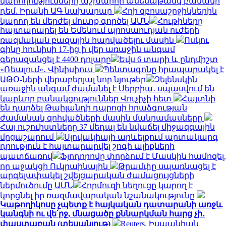
կարողությունները աշխարհի ամենաթանկ բանակի
դեմ. Իրանի ԱԳ նախարար
Հղի զբոսաշրջիկներին
կարող են մերժել մուտք գործել ԱՄՆ
Հութիները
հայտարարել են Եմենում պրոսաուդյան ուժերի
ռազմական բազային հարվածելու մասին
Ոսկու
գինը հունիսի 17-ից ի վեր առաջին անգամ
գերազանցել է 4400 դոլարը
Եվս 6 տարի և ընդմիշտ
«Ռեալում»․ Վինիսիուս
Պենտագոնը հրապարակել է
ԱԹՕ-ների վերաբերյալ նոր նյութեր
Զելենսկին
առաջին անգամ ժամանել է Սերբիա․ սպասվում են
կարևոր բանակցություններ Վուչիչի հետ
Հայտնի
են դարձել Թաիլանդի դպրոցի հրաձգության
ժամանակ զոհվածների մասին մանրամասները
Հայ ուշուիստները 37 մեդալ են նվաճել միջազգային
մրցաշարում
Սլովակիայի արևելքում արտակարգ
դրություն է հայտարարվել շոգի ալիքների
պատճառով
Ֆյոդորովը փորձում է Մասկին համոզել,
որ աջակցի Ուկրաինային
Թրամփը սպառնացել է
արգելափակել շվեյցարական ժամացույցների
ներմուծումը ԱՄՆ
Հորմուզի նեղուցը կարող է
կորցնել իր ռազմավարական նշանակությունը
Կաթողիկոսը չպետք է հայկական դատարանի առջև
կանգնի ու վե՛րջ, մնացածը քննարկման հարց չի․
փաստաբան (տեսանյութ)
Reuters. Իսպանիան