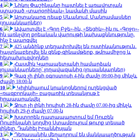
4
Նիկոլ Փաշինյանը հայտնել է առավոտյան
ստացած «տարօրինակ» նամակի մասին
5
Արտակարգ դեպք Սևանում. Մանրամասներ
(լուսանկարներ)
6
Ավարտվել է «Գող Բջե»-ին, «Տեցիկ»-ին ու «Գոջո»-
ին առնչվող քրեական վարույթի նախաքննությունը.
ինչ է պարզվել
7
425 անձինք տեղափոխվել են ոստիկանություն․
հայտնաբերվել են զենք-զինամթերք, թմրամիջոց և
հետախուզվողներ
8
Հասմիկ Կարապետյանի համարձակ
լուսանկարները՝ լողավազանից (լուսանկարներ)
9
Գազ չի լինի օգոստոսի 4-ին ժամը 09:00-ից մինչև
ժամը 18:00-ն
10
Կիլիկիայում կրակոցներով ուղեկցված
«ռազբորկայի» բացառիկ տեսանյութ է
հրապարակվել
1
Ջուր չի լինի հուլիսի 28-ին ժամը 07.00-ից մինչև
հուլիսի 29-ը ժամը 07.00-ն
2
Խստորեն դատապարտում եմ Ռուբեն
Ռուբինյանի կողմից Ստամբուլում թուրք տեսած
լինելը. Դանիել Իոաննիսյան
3
Դերասանին մեղադրում են մանկապղծության