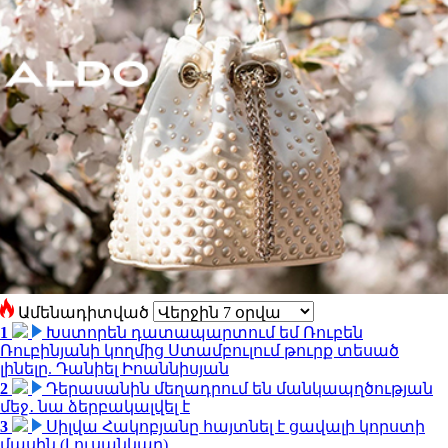
Ամենադիտված
1
Խստորեն դատապարտում եմ Ռուբեն
Ռուբինյանի կողմից Ստամբուլում թուրք տեսած
լինելը. Դանիել Իոաննիսյան
2
Դերասանին մեղադրում են մանկապղծության
մեջ․ նա ձերբակալվել է
3
Սիլվա Հակոբյանը հայտնել է ցավալի կորստի
մասին (Լուսանկար)