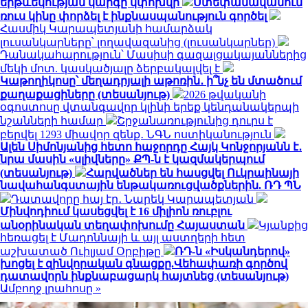
երթևեկության կարգը կփոխվի
Ստեփանավանում
ռուս կինը փորձել է ինքնասպանություն գործել
Հասմիկ Կարապետյանի համարձակ
լուսանկարները՝ լողավազանից (լուսանկարներ)
Դանակահարություն՝ Մասիսի գազալցակայաններից
մեկի մոտ. կասկածյալը ձերբակալվել է
Կաթողիկոսը՝ մեղադրյալի աթոռին․ ի՞նչ են մտածում
քաղաքացիները (տեսանյութ)
2026 թվականի
օգոստոսը վտանգավոր կլինի երեք կենդանակերպի
նշանների համար
Շրջանառությունից դուրս է
բերվել 1293 միավոր զենք․ ՆԳՆ ոստիկանություն
Ալեն Սիմոնյանից հետո հաջորդը Հայկ Կոնջորյանն է․
նրա մասին «սլիվները» ՔՊ-ն է կազմակերպում
(տեսանյութ)
Հարվածներ են հասցվել Ուկրաինայի
նավահանգստային ենթակառուցվածքներին. ՌԴ ՊՆ
Դատավորը հայ էր․ Նարեկ Կարապետյան
Մինվոդիում կասեցվել է 16 միլիոն ռուբլու
անօրինական տեղափոխումը Հայաստան
Կյանքից
հեռացել է Մադոննայի և այլ աստղերի հետ
աշխատած Ուիլյամ Օրբիթը
ՌԴ-ն «Իսկանդերով»
խոցել է զինվորական գնացքը.Վեհափառի գործով
դատավորն ինքնաբացարկ հայտնեց (տեսանյութ)
Ամբողջ լրահոսը »