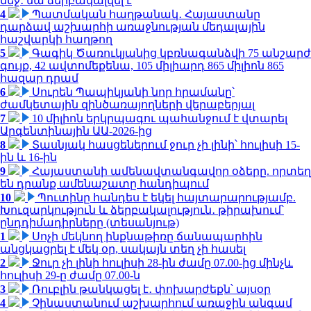
մեջ․ նա ձերբակալվել է
4
Պատմական հաղթանակ․ Հայաստանը
դարձավ աշխարհի առաջնության մեդալային
հաշվարկի հաղթող
5
Գագիկ Ծառուկյանից կբռնագանձվի 75 անշարժ
գույք, 42 ավտոմեքենա, 105 միլիարդ 865 միլիոն 865
հազար դրամ
6
Սուրեն Պապիկյանի նոր հրամանը՝
ժամկետային զինծառայողների վերաբերյալ
7
10 միլիոն երկրպագու պահանջում է վտարել
Արգենտինային ԱԱ-2026-ից
8
Տասնյակ հասցեներում ջուր չի լինի՝ հուլիսի 15-
ին և 16-ին
9
Հայաստանի ամենավտանգավոր օձերը. որտեղ
են դրանք ամենաշատը հանդիպում
10
Պուտինը հանդես է եկել հայտարարությամբ.
Խուզարկություն և ձերբակալություն․ թիրախում՝
ընդդիմադիրները (տեսանյութ)
1
Սոչի մեկնող ինքնաթիռը ճանապարհին
անցկացրել է մեկ օր, սակայն տեղ չի հասել
2
Ջուր չի լինի հուլիսի 28-ին ժամը 07.00-ից մինչև
հուլիսի 29-ը ժամը 07.00-ն
3
Ռուբլին թանկացել է․ փոխարժեքն՝ այսօր
4
Չինաստանում աշխարհում առաջին անգամ