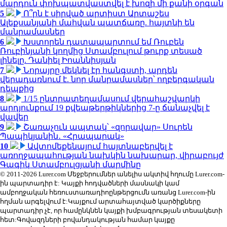
մարդուն փոխպատվաստվել է խոզի մի քանի օրգան
5
Ո՞րն է սիրված արտիստ Արտաշես
Ալեքսանյանի մահվան պատճառը. հայտնի են
մանրամասներ
6
Խստորեն դատապարտում եմ Ռուբեն
Ռուբինյանի կողմից Ստամբուլում թուրք տեսած
լինելը. Դանիել Իոաննիսյան
7
Նորայրը մեկնել էր հանգստի, արդեն
վերադառնում է. նոր մանրամասներ՝ ողբերգական
դեպքից
8
1/15 ընտրատեղամասում վերահաշվարկի
արդյունքում 19 քվեաթերթիկներից 7-ը ճանաչվել է
վավեր
9
Շառաչուն ապտակ՝ «զորավար» Սուրեն
Պապիկյանին․ «Հրապարակ»
10
Ավտոմեքենայում հայտնաբերվել է
առողջապահության նախկին նախարար, վիրաբույժ
Գագիկ Ստամբուլցյանի մարմինը
© 2011-2026 Lurer.com Մեջբերումներ անելիս ակտիվ հղումը Lurer.com-
ին պարտադիր է: Կայքի հոդվածների մասնակի կամ
ամբողջական հեռուստառադիոընթերցումն առանց Lurer.com-ին
հղման արգելվում է:Կայքում արտահայտված կարծիքները
պարտադիր չէ, որ համընկնեն կայքի խմբագրության տեսակետի
հետ:Գովազդների բովանդակության համար կայքը