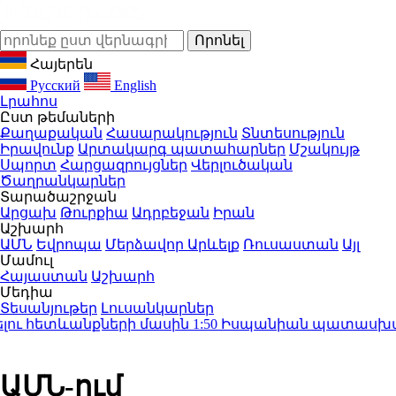
Հայերեն
Русский
English
Լրահոս
Ըստ թեմաների
Քաղաքական
Հասարակություն
Տնտեսություն
Իրավունք
Արտակարգ պատահարներ
Մշակույթ
Սպորտ
Հարցազրույցներ
Վերլուծական
Ծաղրանկարներ
Տարածաշրջան
Արցախ
Թուրքիա
Ադրբեջան
Իրան
Աշխարհ
ԱՄՆ
Եվրոպա
Մերձավոր Արևելք
Ռուսաստան
Այլ
Մամուլ
Հայաստան
Աշխարհ
Մեդիա
Տեսանյութեր
Լուսանկարներ
ու հետևանքների մասին
1:50
Իսպանիան պատասխան միջ
ԱՄՆ-ում