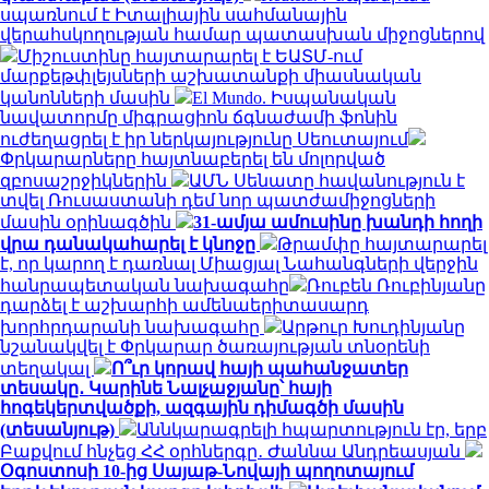
սպառնում է Իտալիային սահմանային
վերահսկողության համար պատասխան միջոցներով
Միշուստինը հայտարարել է ԵԱՏՄ-ում
մարքեթփլեյսների աշխատանքի միասնական
կանոնների մասին
El Mundo. Իսպանական
նավատորմը միգրացիոն ճգնաժամի ֆոնին
ուժեղացրել է իր ներկայությունը Սեուտայում
Փրկարարները հայտնաբերել են մոլորված
զբոսաշրջիկներին
ԱՄՆ Սենատը հավանություն է
տվել Ռուսաստանի դեմ նոր պատժամիջոցների
մասին օրինագծին
31-ամյա ամուսինը խանդի հողի
վրա դանակահարել է կնոջը
Թրամփը հայտարարել
է, որ կարող է դառնալ Միացյալ Նահանգների վերջին
հանրապետական ​​նախագահը
Ռուբեն Ռուբինյանը
դարձել է աշխարհի ամենաերիտասարդ
խորհրդարանի նախագահը
Արթուր Խուդինյանը
նշանակվել է Փրկարար ծառայության տնօրենի
տեղակալ
Ո՞ւր կորավ հայի պահանջատեր
տեսակը․ Կարինե Նալչաջյանը՝ հայի
հոգեկերտվածքի, ազգային դիմագծի մասին
(տեսանյութ)
Աննկարագրելի հպարտություն էր, երբ
Բաքվում հնչեց ՀՀ օրհներգը․ Ժաննա Անդրեասյան
Օգոստոսի 10-ից Սայաթ-Նովայի պողոտայում