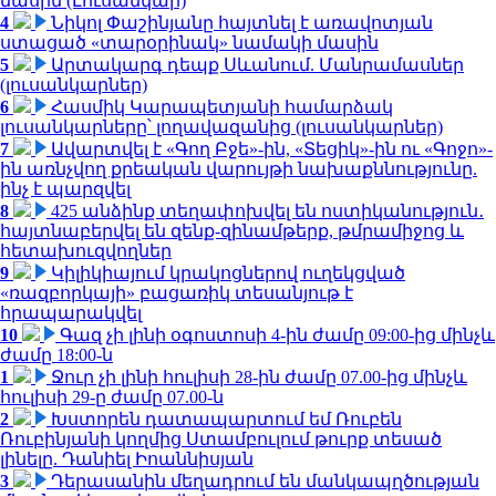
մասին (Լուսանկար)
4
Նիկոլ Փաշինյանը հայտնել է առավոտյան
ստացած «տարօրինակ» նամակի մասին
5
Արտակարգ դեպք Սևանում. Մանրամասներ
(լուսանկարներ)
6
Հասմիկ Կարապետյանի համարձակ
լուսանկարները՝ լողավազանից (լուսանկարներ)
7
Ավարտվել է «Գող Բջե»-ին, «Տեցիկ»-ին ու «Գոջո»-
ին առնչվող քրեական վարույթի նախաքննությունը.
ինչ է պարզվել
8
425 անձինք տեղափոխվել են ոստիկանություն․
հայտնաբերվել են զենք-զինամթերք, թմրամիջոց և
հետախուզվողներ
9
Կիլիկիայում կրակոցներով ուղեկցված
«ռազբորկայի» բացառիկ տեսանյութ է
հրապարակվել
10
Գազ չի լինի օգոստոսի 4-ին ժամը 09:00-ից մինչև
ժամը 18:00-ն
1
Ջուր չի լինի հուլիսի 28-ին ժամը 07.00-ից մինչև
հուլիսի 29-ը ժամը 07.00-ն
2
Խստորեն դատապարտում եմ Ռուբեն
Ռուբինյանի կողմից Ստամբուլում թուրք տեսած
լինելը. Դանիել Իոաննիսյան
3
Դերասանին մեղադրում են մանկապղծության