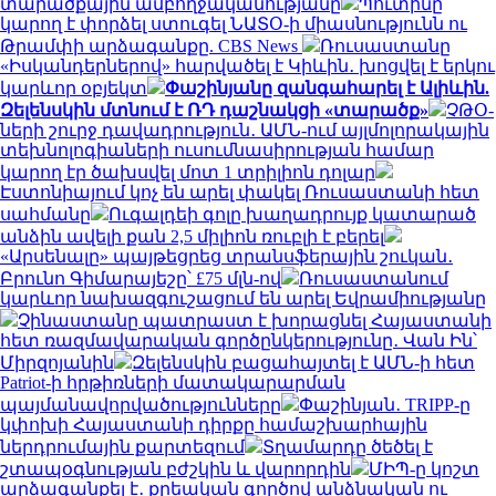
տարածքային ամբողջականությանը
Պուտինը
կարող է փորձել ստուգել ՆԱՏՕ-ի միասնությունն ու
Թրամփի արձագանքը. CBS News
Ռուսաստանը
«Իսկանդերներով» հարվածել է Կիևին․ խոցվել է երկու
կարևոր օբյեկտ
Փաշինյանը զանգահարել է Ալիևին.
Զելենսկին մտնում է ՌԴ դաշնակցի «տարածք»
ՉԹՕ-
ների շուրջ դավադրություն․ ԱՄՆ-ում այլմոլորակային
տեխնոլոգիաների ուսումնասիրության համար
կարող էր ծախսվել մոտ 1 տրիլիոն դոլար
Էստոնիայում կոչ են արել փակել Ռուսաստանի հետ
սահմանը
Ուգալդեի գոլը խաղադրույք կատարած
անձին ավելի քան 2,5 միլիոն ռուբլի է բերել
«Արսենալը» պայթեցրեց տրանսֆերային շուկան․
Բրունո Գիմարայեշը՝ £75 մլն-ով
Ռուսաստանում
կարևոր նախազգուշացում են արել Եվրամիությանը
Չինաստանը պատրաստ է խորացնել Հայաստանի
հետ ռազմավարական գործընկերությունը․ Վան Ին՝
Միրզոյանին
Զելենսկին բացահայտել է ԱՄՆ-ի հետ
Patriot-ի հրթիռների մատակարարման
պայմանավորվածությունները
Փաշինյան․ TRIPP-ը
կփոխի Հայաստանի դիրքը համաշխարհային
ներդրումային քարտեզում
Տղամարդը ծեծել է
շտապօգնության բժշկին և վարորդին
ՄԻՊ-ը կոշտ
արձագանքել է․ քրեական գործով անձնական ու