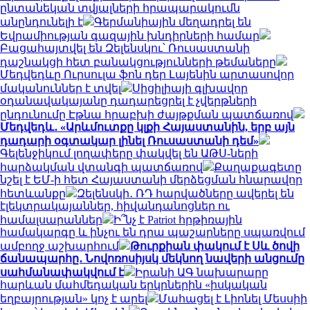
ընտանեկան տվյալների հրապարակումն
անընդունելի է
Գերմանիային մեղադրել են
Եվրամիության գազային խնդիրների համար
Բացահայտվել են Զելենսկու՝ Ռուսաստանի
դաշնակցի հետ բանակցությունների թեմաները
Մեդվեդևը Ուրսուլա ֆոն դեր Լայենին արտասովոր
մականուններ է տվել
Սիցիլիայի գլխավոր
օդանավակայանը դադարեցրել է չվերթների
ընդունումը Էթնա հրաբխի ժայթքման պատճառով
Մեդվեդև․ «Արևմուտքը կլքի Հայաստանին, երբ այն
դադարի օգտակար լինել Ռուսաստանի դեմ»
Գելենջիկում լողափերը փակվել են ԱԹՍ-ների
հարձակման վտանգի պատճառով
Քաղաքագետը
նշել է ԵՄ-ի հետ Հայաստանի մերձեցման հնարավոր
հետևանքը
Զելենսկի․ ՌԴ հարվածները ավերել են
էլեկտրակայաններ, հիվանդանոցներ ու
համալսարաններ
Ի՞նչ է Patriot հրթիռային
համակարգը և ինչու են դրա պաշարները սպառվում
ամբողջ աշխարհում
Թուրքիան փակում է Սև ծովի
ճանապարհը․ Նովոռոսիյսկ մեկնող նավերի անցումը
սահմանափակվում է
Իրանի ԱԳ նախարարը
հարևան մահմեդական երկրներին «իսկական
եղբայրության» կոչ է արել
Մահացել է Լիոնել Մեսսիի