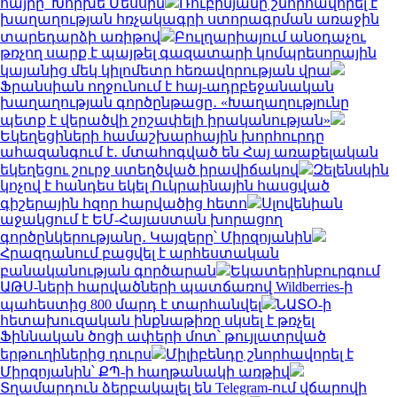
հայրը՝ Խորխե Մեսսին
Ռուբինյանը շնորհավորել է
խաղաղության հռչակագրի ստորագրման առաջին
տարեդարձի առիթով
Բուլղարիայում անօդաչու
թռչող սարք է պայթել գազատարի կոմպրեսորային
կայանից մեկ կիլոմետր հեռավորության վրա
Ֆրանսիան ողջունում է հայ-ադրբեջանական
խաղաղության գործընթացը․ «Խաղաղությունը
պետք է վերածվի շոշափելի իրականության»
Եկեղեցիների համաշխարհային խորհուրդը
ահազանգում է․ մտահոգված են Հայ առաքելական
եկեղեցու շուրջ ստեղծված իրավիճակով
Զելենսկին
կոչով է հանդես եկել Ուկրաինային հասցված
գիշերային հզոր հարվածից հետո
Սլովենիան
աջակցում է ԵՄ-Հայաստան խորացող
գործընկերությանը․ Կայզերը՝ Միրզոյանին
Հրազդանում բացվել է արհեստական
բանականության գործարան
Եկատերինբուրգում
ԱԹՍ-ների հարվածների պատճառով Wildberries-ի
պահեստից 800 մարդ է տարհանվել
ՆԱՏՕ-ի
հետախուզական ինքնաթիռը սկսել է թռչել
Ֆիննական ծոցի ափերի մոտ՝ թույլատրված
երթուղիներից դուրս
Միլիբենդը շնորհավորել է
Միրզոյանին՝ ՔՊ-ի հաղթանակի առթիվ
Տղամարդուն ձերբակալել են Telegram-ում վճարովի