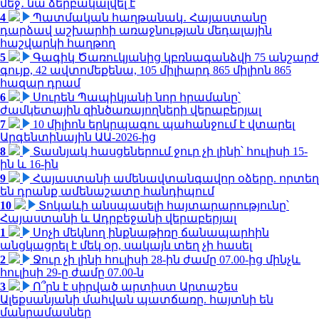
մեջ․ նա ձերբակալվել է
4
Պատմական հաղթանակ․ Հայաստանը
դարձավ աշխարհի առաջնության մեդալային
հաշվարկի հաղթող
5
Գագիկ Ծառուկյանից կբռնագանձվի 75 անշարժ
գույք, 42 ավտոմեքենա, 105 միլիարդ 865 միլիոն 865
հազար դրամ
6
Սուրեն Պապիկյանի նոր հրամանը՝
ժամկետային զինծառայողների վերաբերյալ
7
10 միլիոն երկրպագու պահանջում է վտարել
Արգենտինային ԱԱ-2026-ից
8
Տասնյակ հասցեներում ջուր չի լինի՝ հուլիսի 15-
ին և 16-ին
9
Հայաստանի ամենավտանգավոր օձերը. որտեղ
են դրանք ամենաշատը հանդիպում
10
Տոկաևի անսպասելի հայտարարությունը՝
Հայաստանի և Ադրբեջանի վերաբերյալ
1
Սոչի մեկնող ինքնաթիռը ճանապարհին
անցկացրել է մեկ օր, սակայն տեղ չի հասել
2
Ջուր չի լինի հուլիսի 28-ին ժամը 07.00-ից մինչև
հուլիսի 29-ը ժամը 07.00-ն
3
Ո՞րն է սիրված արտիստ Արտաշես
Ալեքսանյանի մահվան պատճառը. հայտնի են
մանրամասներ