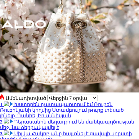
Ամենադիտված
1
Խստորեն դատապարտում եմ Ռուբեն
Ռուբինյանի կողմից Ստամբուլում թուրք տեսած
լինելը. Դանիել Իոաննիսյան
2
Դերասանին մեղադրում են մանկապղծության
մեջ․ նա ձերբակալվել է
3
Սիլվա Հակոբյանը հայտնել է ցավալի կորստի