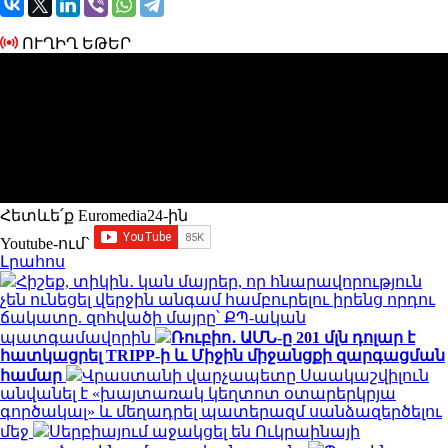
ՈՒՂԻՂ ԵԹԵՐ
Հետևե՛ք Euromedia24-ին
Youtube-ում`
Լրահոս
Հիշեք, տիկին․ կան մայրեր, որ հնարավորություն
չեն ունեցել վերջին անգամ համբուրելու իրենց որդու
ճակատը. զոհվածի մայրը՝ ՔՊ-ական
պատգամավորին
Ռուբիո․ ԱՄՆ-ը 201 մլն դոլար է
հատկացրել TRIPP-ի և Միջին միջանցքի զարգացման
համար
Վրաստանի վարչապետը Սաակաշվիլուն
անվանել է «խայտառակ կեղտոտ օտարերկրյա
գործակալ» և մեղադրել պատերազմ սանձազերծելու
մեջ
Սերբիայում աջակցել են Ուկրաինայի