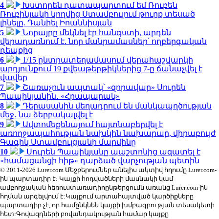
4
Խստորեն դատապարտում եմ Ռուբեն
Ռուբինյանի կողմից Ստամբուլում թուրք տեսած
լինելը. Դանիել Իոաննիսյան
5
Նորայրը մեկնել էր հանգստի, արդեն
վերադառնում է. նոր մանրամասներ՝ ողբերգական
դեպքից
6
1/15 ընտրատեղամասում վերահաշվարկի
արդյունքում 19 քվեաթերթիկներից 7-ը ճանաչվել է
վավեր
7
Շառաչուն ապտակ՝ «զորավար» Սուրեն
Պապիկյանին․ «Հրապարակ»
8
Դերասանին մեղադրում են մանկապղծության
մեջ․ նա ձերբակալվել է
9
Ավտոմեքենայում հայտնաբերվել է
առողջապահության նախկին նախարար, վիրաբույժ
Գագիկ Ստամբուլցյանի մարմինը
10
Սուրեն Պապիկյանը պաշտոնից ազատել է
«համացանցի հիթ» դարձած վարչության պետին
© 2011-2026 Lurer.com Մեջբերումներ անելիս ակտիվ հղումը Lurer.com-
ին պարտադիր է: Կայքի հոդվածների մասնակի կամ
ամբողջական հեռուստառադիոընթերցումն առանց Lurer.com-ին
հղման արգելվում է:Կայքում արտահայտված կարծիքները
պարտադիր չէ, որ համընկնեն կայքի խմբագրության տեսակետի
հետ:Գովազդների բովանդակության համար կայքը