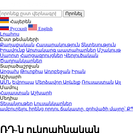
Հայերեն
Русский
English
Լրահոս
Ըստ թեմաների
Քաղաքական
Հասարակություն
Տնտեսություն
Իրավունք
Արտակարգ պատահարներ
Մշակույթ
Սպորտ
Հարցազրույցներ
Վերլուծական
Ծաղրանկարներ
Տարածաշրջան
Արցախ
Թուրքիա
Ադրբեջան
Իրան
Աշխարհ
ԱՄՆ
Եվրոպա
Մերձավոր Արևելք
Ռուսաստան
Այլ
Մամուլ
Հայաստան
Աշխարհ
Մեդիա
Տեսանյութեր
Լուսանկարներ
համբուրելու իրենց որդու ճակատը. զոհվածի մայրը՝ 
ՌԴ-ն ուկրաինական