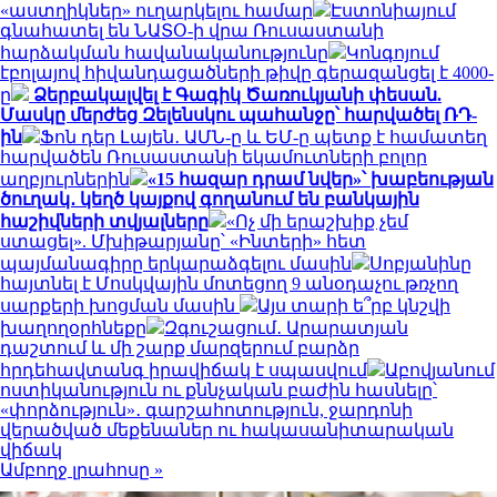
«աստղիկներ» ուղարկելու համար
Էստոնիայում
գնահատել են ՆԱՏՕ-ի վրա Ռուսաստանի
հարձակման հավանականությունը
Կոնգոյում
էբոլայով հիվանդացածների թիվը գերազանցել է 4000-
ը
Ձերբակալվել է Գագիկ Ծառուկյանի փեսան.
Մասկը մերժեց Զելենսկու պահանջը՝ հարվածել ՌԴ-
ին
Ֆոն դեր Լայեն․ ԱՄՆ-ը և ԵՄ-ը պետք է համատեղ
հարվածեն Ռուսաստանի եկամուտների բոլոր
աղբյուրներին
«15 հազար դրամ նվեր»՝ խաբեության
ծուղակ․ կեղծ կայքով գողանում են բանկային
հաշիվների տվյալները
«Ոչ մի երաշխիք չեմ
ստացել». Մխիթարյանը՝ «Ինտերի» հետ
պայմանագիրը երկարաձգելու մասին
Սոբյանինը
հայտնել է Մոսկվային մոտեցող 9 անօդաչու թռչող
սարքերի խոցման մասին
Այս տարի ե՞րբ կնշվի
խաղողօրհնեքը
Զգուշացում․ Արարատյան
դաշտում և մի շարք մարզերում բարձր
հրդեհավտանգ իրավիճակ է սպասվում
Աբովյանում
ոստիկանություն ու քննչական բաժին հասնելը՝
«փորձություն»․ գարշահոտություն, ջարդոնի
վերածված մեքենաներ ու հակասանիտարական
վիճակ
Ամբողջ լրահոսը »