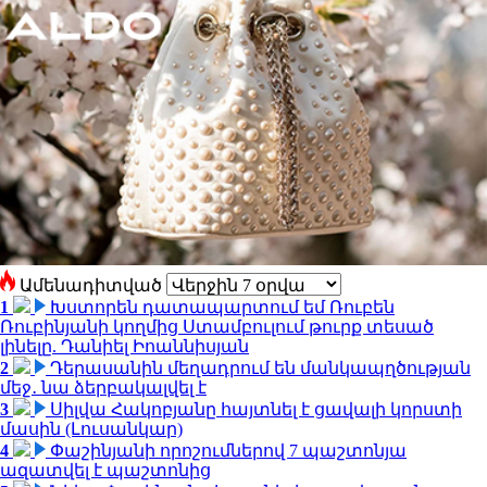
Ամենադիտված
1
Խստորեն դատապարտում եմ Ռուբեն
Ռուբինյանի կողմից Ստամբուլում թուրք տեսած
լինելը. Դանիել Իոաննիսյան
2
Դերասանին մեղադրում են մանկապղծության
մեջ․ նա ձերբակալվել է
3
Սիլվա Հակոբյանը հայտնել է ցավալի կորստի
մասին (Լուսանկար)
4
Փաշինյանի որոշումներով 7 պաշտոնյա
ազատվել է պաշտոնից