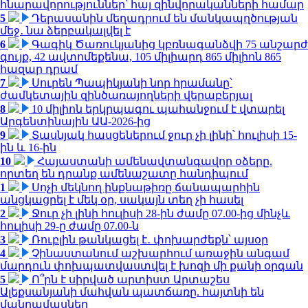
հնարավորություններ՝ հայ զինվորականների համար
5
Դերասանին մեղադրում են մանկապղծության
մեջ․ նա ձերբակալվել է
6
Գագիկ Ծառուկյանից կբռնագանձվի 75 անշարժ
գույք, 42 ավտոմեքենա, 105 միլիարդ 865 միլիոն 865
հազար դրամ
7
Սուրեն Պապիկյանի նոր հրամանը՝
ժամկետային զինծառայողների վերաբերյալ
8
10 միլիոն երկրպագու պահանջում է վտարել
Արգենտինային ԱԱ-2026-ից
9
Տասնյակ հասցեներում ջուր չի լինի՝ հուլիսի 15-
ին և 16-ին
10
Հայաստանի ամենավտանգավոր օձերը.
որտեղ են դրանք ամենաշատը հանդիպում
1
Սոչի մեկնող ինքնաթիռը ճանապարհին
անցկացրել է մեկ օր, սակայն տեղ չի հասել
2
Ջուր չի լինի հուլիսի 28-ին ժամը 07.00-ից մինչև
հուլիսի 29-ը ժամը 07.00-ն
3
Ռուբլին թանկացել է․ փոխարժեքն՝ այսօր
4
Չինաստանում աշխարհում առաջին անգամ
մարդուն փոխպատվաստվել է խոզի մի քանի օրգան
5
Ո՞րն է սիրված արտիստ Արտաշես
Ալեքսանյանի մահվան պատճառը. հայտնի են
մանրամասներ