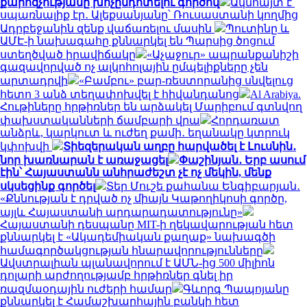
քարոզչությանը խոչընդոտելու գործով
Ակնհայտ է՝
սպառնալիք էր․ Ալեքսանյանը՝ Ռուսաստանի կողմից
Ադրբեջանին զենք վաճառելու մասին
Պուտինը և
ԱՄԷ-ի նախագահը քննարկել են Պարսից ծոցում
ստեղծված իրավիճակը
«Աչաջուր» ապրանքանիշի
գազավորված ոչ ալկոհոլային ըմպելիքները չեն
արտադրվի
«Բամբու» բար-ռեստորանից սնվելուց
հետո 3 անձ տեղափոխվել է հիվանդանոց
Al Arabiya.
Հութիները հրթիռներ են արձակել Մարիբում գտնվող
փախստականների ճամբարի վրա
Հորդառատ
անձրև, կարկուտ և ուժեղ քամի․ եղանակը կտրուկ
կփոխվի
Տիեզերական աղբը հարվածել է Լուսնին․
նոր խառնարան է առաջացել
Փաշինյան․ Երբ ասում
էին՝ Հայաստանն անհրաժեշտ չէ ոչ մեկին, մենք
սկսեցինք գործել
Տեր Մուշե քահանա Ենգիբարյան․
«Քննության է դրված ոչ միայն Կաթողիկոսի գործը,
այլև Հայաստանի արդարադատությունը»
Հայաստանի դեսպանը MIT-ի ղեկավարության հետ
քննարկել է «Ակադեմիական քաղաք» նախագծի
համագործակցության հնարավորությունները
Ավստրալիան պլանավորում է ԱՄՆ-ից 500 միլիոն
դոլարի արժողությամբ հրթիռներ գնել իր
ռազմաօդային ուժերի համար
Գևորգ Պապոյանը
քննարկել է Համաշխարհային բանկի հետ