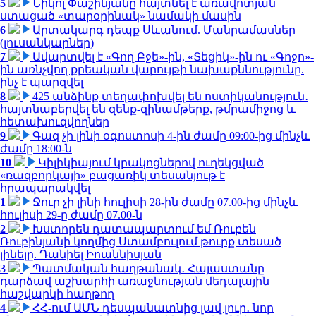
5
Նիկոլ Փաշինյանը հայտնել է առավոտյան
ստացած «տարօրինակ» նամակի մասին
6
Արտակարգ դեպք Սևանում. Մանրամասներ
(լուսանկարներ)
7
Ավարտվել է «Գող Բջե»-ին, «Տեցիկ»-ին ու «Գոջո»-
ին առնչվող քրեական վարույթի նախաքննությունը.
ինչ է պարզվել
8
425 անձինք տեղափոխվել են ոստիկանություն․
հայտնաբերվել են զենք-զինամթերք, թմրամիջոց և
հետախուզվողներ
9
Գազ չի լինի օգոստոսի 4-ին ժամը 09:00-ից մինչև
ժամը 18:00-ն
10
Կիլիկիայում կրակոցներով ուղեկցված
«ռազբորկայի» բացառիկ տեսանյութ է
հրապարակվել
1
Ջուր չի լինի հուլիսի 28-ին ժամը 07.00-ից մինչև
հուլիսի 29-ը ժամը 07.00-ն
2
Խստորեն դատապարտում եմ Ռուբեն
Ռուբինյանի կողմից Ստամբուլում թուրք տեսած
լինելը. Դանիել Իոաննիսյան
3
Պատմական հաղթանակ․ Հայաստանը
դարձավ աշխարհի առաջնության մեդալային
հաշվարկի հաղթող
4
ՀՀ-ում ԱՄՆ դեսպանատնից լավ լուր․ նոր