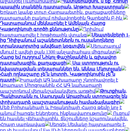
աջակցել Ուկրաինային
Պատկերացնու՞մ եք՝ Հռոմի
պապին տանեին դատարան. Արթուր Խաչատրյան
Երկար կյանք տուր Հայրապետին․ քաղաքացիները
դատարանի բակում դիմավորեցին Գարեգին Բ-ին
Դատարանում մեկնարկել է Ամենայն Հայոց
Կաթողիկոսի գործի քննությունը
Ղրիմում
հայտարարվել է հրթիռային վտանգ
Սեպտեմբերի 1-
ից Դիլիջանում աշակերտներն ու ուսանողները
տրանսպորտից անվճար կօգտվեն
Սեուտայում
մնում է ավելի քան 1300 անչափահաս միգրանտ
Հարց եմ ուղղում Նիկոլ Փաշինյանին և գլխավոր
դատախազին. քաղաքացի
Սա ստորություն ու
նվաստացման տեսարաններ են. Աննա Մկրտչյան
Հայի ողնաշարը չե՛ն կոտրի․ Կաթողիկոսին չե՞ն
դատի
Իսրայելի ԱԳ նախարարը շնորհավորել է
Արարատ Միրզոյանին ՀՀ ԱԳ նախարարի
պաշտոնում վերանշանակվելու առթիվ
Թուրքիան,
Պակիստանն ու Սաուդյան Արաբիան ստորագրել են
փոխադարձ պաշտպանության համաձայնագիր
Մեծ Բրիտանիայի և Իռլանդիայի Հայոց թեմը կոչ է
անում հարգել Եկեղեցու ինքնավարությունը
Ուզում
են հասնել Վեհափառին․ ճնշումները կշարունակվեն․
Հրայր սարկավագ
Սերգեյ Սեմակը հայտարարել է,
որ չի հասկանում Fan ID-ի ներդրման պատճառները