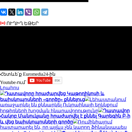
ՈՒՂԻՂ ԵԹԵՐ
Հետևե՛ք Euromedia24-ին
Youtube-ում`
Լրահոս
Դատավորը հրաժարվեց Կաթողիկոսի և
եպիսկոպոսների «գործը» քննելուց
Լեհաստանում
առաջարկել են քննարկել Ուկրաինայի երկնքում
հրթիռների խոցման հնարավորությունը
Դատավոր
Հակոբ Մանուկյանը հրաժարվել է քննել Գարեգին Բ-ի
և վեց եպիսկոպոսների գործը
Ռումինիայում
հայտարարել են, որ այլևս չեն կարող ֆինանսապես