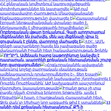
ՀՀ քննչական կոմիտեում կառուցվածքային
փոփոխություններ են կատարվել
ԱԺ-ում
պատգամավոր Հարություն Մնացականյանի
ինքնազգացողությունը վատացել է
Հայաստանում
էբոլայի ներթափանցման վտանգը ցածր է․
ներկայացվել է միջազգային իրավիճակը
Ողբերգական վթար Երևանում․ Գայի պողոտայում
մեքենաներ են բախվել, մեկ այլ մեքենայի վրա էլ
ցուցանակ է ընկել. վարորդը մահացել է
ADC. ԱՄՆ
զենքի պաշարները հասել են չափազանց ցածր
մակարդակի Իրանի հետ հակամարտության ֆոնին
ՈՒՂԻՂ․ Ամենայն հայոց կաթողիկոսը կանչվել է
դատարան. ապօրինի քրեական հետապնդման շուրջ
նոր զարգացումներ
«Հոգևորականին ավազանի
անունով կոչելը բարոյական սնանկության
ամենացայտուն դրսևորումներից է». Տեր Եսայի
Սերբիայի խորհրդարանի նախագահը շնորհավորել է
Ռուբեն Ռուբինյանին՝ ԱԺ նախագահի պաշտոնում
ընտրվելու կապակցությամբ
Իրանը թույլ չի տա
բացել դեպի Հորմուզ երկրորդ երթուղին, ասել է
Ռեզաին
4 խաղ, 0 հաղթանակ Հայաստանի հետ․
Ջոն վան՛տ Սխիպը նոր ազգային թիմ է ստանձնել
13
անձի դեմ քրեական հետապնդում՝ ՔՊ-ի