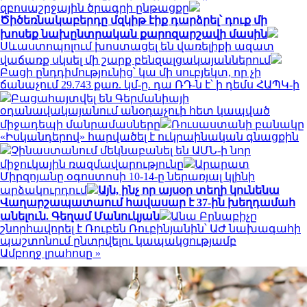
զբոսաշրջային ծրագրի ընթացքը
Ծիծեռնակաբերդը մզկիթ էիք դարձրել՝ դուք մի
խոսեք նախընտրական քարոզարշավի մասին
Սևաստոպոլում խոստացել են վառելիքի ազատ
վաճառք սկսել մի շարք բենզալցակայաններում
Բացի ընդդիմությունից՝ կա մի սուբյեկտ, որ չի
ճանաչում 29.743 քառ. կմ-ը. դա ՌԴ-ն է՝ ի դեմս ՀԱՊԿ-ի
Բացահայտվել են Գերմանիայի
օդանավակայանում անօդաչուի հետ կապված
միջադեպի մանրամասները
Ռուսաստանի բանակը
«Իսկանդերով» հարվածել է ուկրաինական գնացքին
Չինաստանում մեկնաբանել են ԱՄՆ-ի նոր
միջուկային ռազմավարությունը
Արարատ
Միրզոյանը օգոստոսի 10-14-ը ներառյալ կլինի
արձակուրդում
Այն, ինչ որ այսօր տեղի կունենա
Վաղարշապատաում հավասար է 37-ին խեղդամահ
անելուն. Գեղամ Մանուկյան
Անա Բրնաբիչը
շնորհավորել է Ռուբեն Ռուբինյանին՝ ԱԺ նախագահի
պաշտոնում ընտրվելու կապակցությամբ
Ամբողջ լրահոսը »