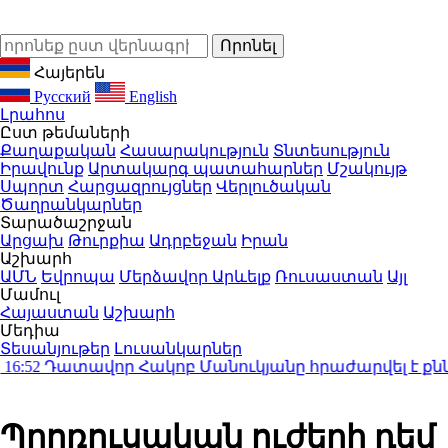
Հայերեն
Русский
English
Լրահոս
Ըստ թեմաների
Քաղաքական
Հասարակություն
Տնտեսություն
Իրավունք
Արտակարգ պատահարներ
Մշակույթ
Սպորտ
Հարցազրույցներ
Վերլուծական
Ծաղրանկարներ
Տարածաշրջան
Արցախ
Թուրքիա
Ադրբեջան
Իրան
Աշխարհ
ԱՄՆ
Եվրոպա
Մերձավոր Արևելք
Ռուսաստան
Այլ
Մամուլ
Հայաստան
Աշխարհ
Մեդիա
Տեսանյութեր
Լուսանկարներ
52
Դատավոր Հակոբ Մանուկյանը հրաժարվել է քննել Գ
Պրոռուսական ուժերի դեմ