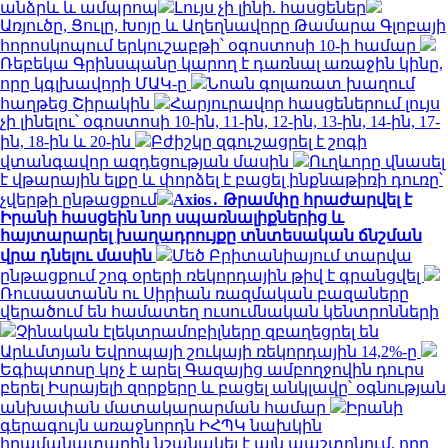
անձրև և ամպրոպ
Լույս չի լինի. հասցեներ
Առյուծը, Ցուլը, Խոյը և Աղեղնավորը Թամարա Գլոբայի
հորոսկոպում երկուշաբթի՝ օգոստոսի 10-ի համար
Ռեբեկա Գրինսպանը կարող է դառնալ առաջին կինը,
որը կգլխավորի ՄԱԿ-ը
Նոան գոլառատ խաղում
հաղթեց Շիրակին
Հարյուրավոր հասցեներում լույս
չի լինելու՝ օգոստոսի 10-ին, 11-ին, 12-ին, 13-ին, 14-ին, 17-
ին, 18-ին և 20-ին
Բժիշկը զգուշացրել է շոգի
վտանգավոր ազդեցության մասին
Ուղևորը վնասել
է վթարային ելքը և փորձել է բացել ինքնաթիռի դուռը՝
չվերթի ընթացքում
Axios․ Թրամփը հրաժարվել է
Իրանի հասցեին նոր սպառնալիքներից և
հայտարարել խաղադրույքը տնտեսական ճնշման
վրա դնելու մասին
Մեծ Բրիտանիայում տարվա
ընթացքում շոգ օրերի ռեկորդային թիվ է գրանցվել
Ռուսաստանն ու Սիրիան ռազմական բազաները
վերածում են համատեղ ուսումնական կենտրոնների
Չինական էլեկտրամոբիլները զբաղեցրել են
Արևմտյան Եվրոպայի շուկայի ռեկորդային 14,2%-ը
Եգիպտոսը կոչ է արել Գազայից ամբողջովին դուրս
բերել Իսրայելի զորքերը և բացել անկլավը՝ օգնության
անխափան մատակարարման համար
Իրանի
գերագույն առաջնորդն ԻՀՊԿ նախկին
հրամանատարին նշանակել է այն պաշտոնում, որը