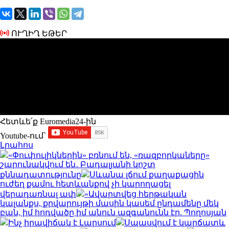
ՈՒՂԻՂ ԵԹԵՐ
Հետևե՛ք Euromedia24-ին
Youtube-ում`
Լրահոս
«Փուփուլիկներին» բռնում են, «ռազբորկաները»
շարունակվում են․ Բադալյանի կոշտ
քննադատությունը
Սևանա լճում քաղաքացին
ուժեղ քամու հետևանքով չի կարողացել
վերադառնալ ափ
«Ավարտվեց հերթական
կալանքս, քրվարույթի մասին կասեմ ընդամենը մեկ
բան, իմ հոդվածը իմ անուն ազգանունն էր. Պողոսյան
Ինչ իրավիճակ է Լարսում
Սպասվում է կարճատև