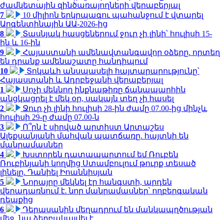
ժամկետային զինծառայողների վերաբերյալ
7
10 միլիոն երկրպագու պահանջում է վտարել
Արգենտինային ԱԱ-2026-ից
8
Տասնյակ հասցեներում ջուր չի լինի՝ հուլիսի 15-
ին և 16-ին
9
Հայաստանի ամենավտանգավոր օձերը. որտեղ
են դրանք ամենաշատը հանդիպում
10
Տոկաևի անսպասելի հայտարարությունը՝
Հայաստանի և Ադրբեջանի վերաբերյալ
1
Սոչի մեկնող ինքնաթիռը ճանապարհին
անցկացրել է մեկ օր, սակայն տեղ չի հասել
2
Ջուր չի լինի հուլիսի 28-ին ժամը 07.00-ից մինչև
հուլիսի 29-ը ժամը 07.00-ն
3
Ո՞րն է սիրված արտիստ Արտաշես
Ալեքսանյանի մահվան պատճառը. հայտնի են
մանրամասներ
4
Խստորեն դատապարտում եմ Ռուբեն
Ռուբինյանի կողմից Ստամբուլում թուրք տեսած
լինելը. Դանիել Իոաննիսյան
5
Նորայրը մեկնել էր հանգստի, արդեն
վերադառնում է. նոր մանրամասներ՝ ողբերգական
դեպքից
6
Դերասանին մեղադրում են մանկապղծության
մեջ․ նա ձերբակալվել է