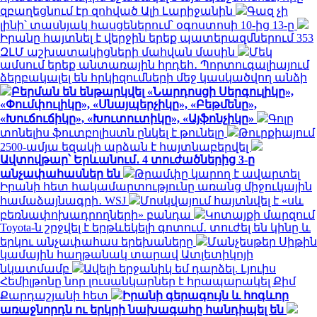
զբաղեցնում էր զոհված Ալի Լարիջանին
Գազ չի
լինի՝ տասնյակ հասցեներում՝ օգոստոսի 10-ից 13-ը
Իրանը հայտնել է վերջին երեք պատերազմներում 353
ԶԼՄ աշխատակիցների մահվան մասին
Մեկ
ամսում երեք անտառային հրդեհ․ Պորտուգալիայում
ձերբակալել են հրկիզումների մեջ կասկածվող անձի
Բերման են ենթարկվել «Նարդոսցի Սերգուլիկը»,
«Փումփուլիկը», «Սնայպերչիկը», «Բեթմենը»,
«Խուճուճիկը», «Խուտուտիկը», «Այֆոնչիկը»
Գոլը
տոնելիս ֆուտբոլիստն ընկել է թունելը
Թուրքիայում
2500-ամյա եզակի արձան է հայտնաբերվել
Ավտովթար՝ Երևանում․ 4 տուժածներից 3-ը
անչափահասներ են
Թրամփը կարող է ավարտել
Իրանի հետ հակամարտությունը առանց միջուկային
համաձայնագրի․ WSJ
Մոսկվայում հայտնվել է «սև
բեռնափոխադրողների» բանդա
Կոտայքի մարզում
Toyota-ն շրջվել է երթևեկելի գոտում․ տուժել են կինը և
երկու անչափահաս երեխաները
Մանչեսթեր Սիթին
կամային հաղթանակ տարավ Ատլետիկոյի
նկատմամբ
Ավելի երջանիկ եմ դարձել. Լյուիս
Հեմիլթոնը նոր լուսանկարներ է հրապարակել Քիմ
Քարդաշյանի հետ
Իրանի գերագույն և հոգևոր
առաջնորդն ու երկրի նախագահը հանդիպել են