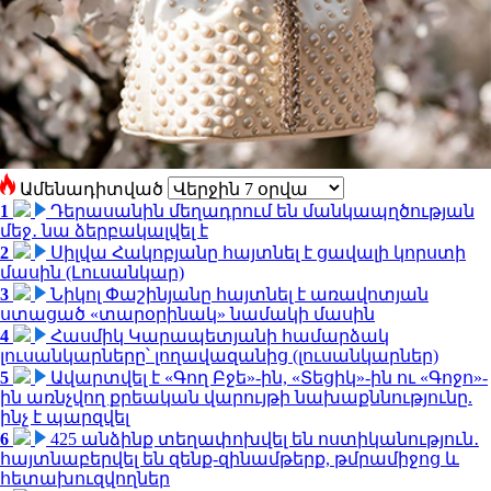
Ամենադիտված
1
Դերասանին մեղադրում են մանկապղծության
մեջ․ նա ձերբակալվել է
2
Սիլվա Հակոբյանը հայտնել է ցավալի կորստի
մասին (Լուսանկար)
3
Նիկոլ Փաշինյանը հայտնել է առավոտյան
ստացած «տարօրինակ» նամակի մասին
4
Հասմիկ Կարապետյանի համարձակ
լուսանկարները՝ լողավազանից (լուսանկարներ)
5
Ավարտվել է «Գող Բջե»-ին, «Տեցիկ»-ին ու «Գոջո»-
ին առնչվող քրեական վարույթի նախաքննությունը.
ինչ է պարզվել
6
425 անձինք տեղափոխվել են ոստիկանություն․
հայտնաբերվել են զենք-զինամթերք, թմրամիջոց և
հետախուզվողներ