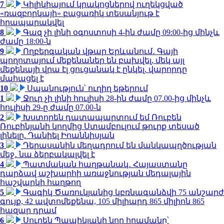
7
Կիլիկիայում կրակոցներով ուղեկցված
«ռազբորկայի» բացառիկ տեսանյութ է
հրապարակվել
8
Գազ չի լինի օգոստոսի 4-ին ժամը 09:00-ից մինչև
ժամը 18:00-ն
9
Ողբերգական վթար Երևանում․ Գայի
պողոտայում մեքենաներ են բախվել, մեկ այլ
մեքենայի վրա էլ ցուցանակ է ընկել. վարորդը
մահացել է
10
Սպանություն՝ ուղիղ եթերում
1
Ջուր չի լինի հուլիսի 28-ին ժամը 07.00-ից մինչև
հուլիսի 29-ը ժամը 07.00-ն
2
Խստորեն դատապարտում եմ Ռուբեն
Ռուբինյանի կողմից Ստամբուլում թուրք տեսած
լինելը. Դանիել Իոաննիսյան
3
Դերասանին մեղադրում են մանկապղծության
մեջ․ նա ձերբակալվել է
4
Պատմական հաղթանակ․ Հայաստանը
դարձավ աշխարհի առաջնության մեդալային
հաշվարկի հաղթող
5
Գագիկ Ծառուկյանից կբռնագանձվի 75 անշարժ
գույք, 42 ավտոմեքենա, 105 միլիարդ 865 միլիոն 865
հազար դրամ
6
Սուրեն Պապիկյանի նոր հրամանը՝