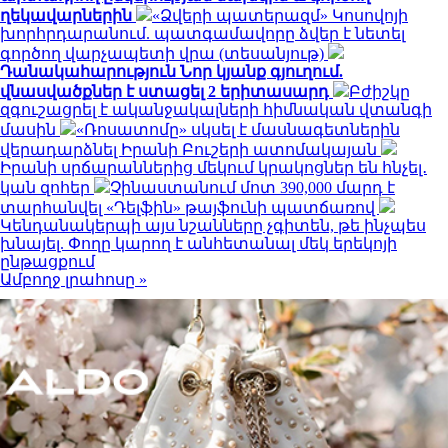
ղեկավարներին
«Ձվերի պատերազմ» Կոսովոյի
խորհրդարանում. պատգամավորը ձվեր է նետել
գործող վարչապետի վրա (տեսանյութ)
Դանակահարություն Նոր կյանք գյուղում.
վնասվածքներ է ստացել 2 երիտասարդ
Բժիշկը
զգուշացրել է ականջակալների հիմնական վտանգի
մասին
«Ռոսատոմը» սկսել է մասնագետներին
վերադարձնել Իրանի Բուշերի ատոմակայան
Իրանի սրճարաններից մեկում կրակոցներ են հնչել․
կան զոհեր
Չինաստանում մոտ 390,000 մարդ է
տարհանվել «Դելֆին» թայֆունի պատճառով
Կենդանակերպի այս նշանները չգիտեն, թե ինչպես
խնայել. Փողը կարող է անհետանալ մեկ երեկոյի
ընթացքում
Ամբողջ լրահոսը »