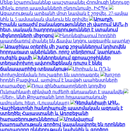
Մենք կշարունակենք պաշտպանել Հորմուզի նեղուցը
մինչև բոլոր պայմանների ընդունումը․ ԻՀՊԿ
Ազատության արձանի մոտ նավակ է շրջվել․ 27-ամյա
կին և 5 ամսական մանուկ են զոհվել
Արաղչի.
Իրանն առայժմ բանակցություններ չի վարում ԱՄՆ-ի
հետ, սակայն հաղորդագրություններ է ստանում
միջնորդների միջոցով
Ինդոնեզիայում հրդեհի
պատճառով փակել են Ճավա կղզու ազգային պարկը
Առաջիկա օրերին մի շարք շրջաններում կդիտվեն
հորդառատ անձրևներ, որոշ տեղերում՝ կարկուտ,
ուժգին քամի
Խնձորեսկում զբոսաշրջիկներ
տեղափոխող ավտոմեքենան դուրս է եկել
ճանապարհից (տեսանյութ)
Սիրիան և ՌԴ-ն
փոխըմբռնման հուշագիր են ստորագրել
Խոշոր
հրդեհ Բաքվում․ այրվում է նավթի պահեստների
տարածքը
Ռուս զինծառայողների կողմից
Ուկրաինայի զինված ուժերի գնդապետ է սպանվել
«Սեր». Անի Քոչարյանի նոր հրապարակումը
ամուսնու հետ. (Լուսանկար)
Գերմանիայի ԱԳՆ․
Վաշինգտոնի հանդիպումը պատմական ազդակ է
ստեղծել Հայաստանի և Ադրբեջանի
հարաբերություններում
Մոսկվայում
խարդախության գործով կալանավորել են դրոններ
արտադրող ընկերության նախկին և գործող