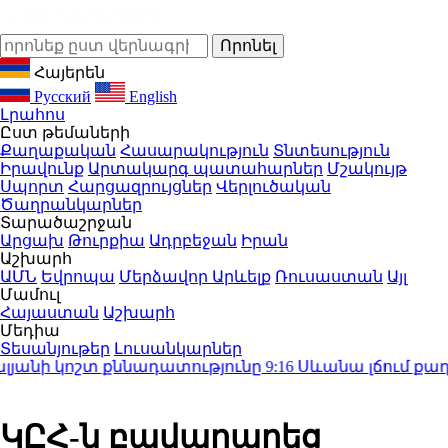
Հայերեն
Русский
English
Լրահոս
Ըստ թեմաների
Քաղաքական
Հասարակություն
Տնտեսություն
Իրավունք
Արտակարգ պատահարներ
Մշակույթ
Սպորտ
Հարցազրույցներ
Վերլուծական
Ծաղրանկարներ
Տարածաշրջան
Արցախ
Թուրքիա
Ադրբեջան
Իրան
Աշխարհ
ԱՄՆ
Եվրոպա
Մերձավոր Արևելք
Ռուսաստան
Այլ
Մամուլ
Հայաստան
Աշխարհ
Մեդիա
Տեսանյութեր
Լուսանկարներ
յանի կոշտ քննադատությունը
9:16
Սևանա լճում քաղաք
ԿԸՀ-ն բավարարեց