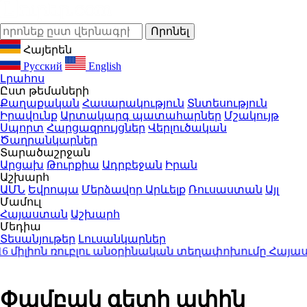
Հայերեն
Русский
English
Լրահոս
Ըստ թեմաների
Քաղաքական
Հասարակություն
Տնտեսություն
Իրավունք
Արտակարգ պատահարներ
Մշակույթ
Սպորտ
Հարցազրույցներ
Վերլուծական
Ծաղրանկարներ
Տարածաշրջան
Արցախ
Թուրքիա
Ադրբեջան
Իրան
Աշխարհ
ԱՄՆ
Եվրոպա
Մերձավոր Արևելք
Ռուսաստան
Այլ
Մամուլ
Հայաստան
Աշխարհ
Մեդիա
Տեսանյութեր
Լուսանկարներ
 միլիոն ռուբլու անօրինական տեղափոխումը Հայաստ
Փամբակ գետի ափին