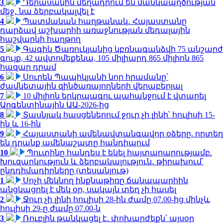
3
Դերասանին մեղադրում են մանկապղծության
մեջ․ նա ձերբակալվել է
4
Պատմական հաղթանակ․ Հայաստանը
դարձավ աշխարհի առաջնության մեդալային
հաշվարկի հաղթող
5
Գագիկ Ծառուկյանից կբռնագանձվի 75 անշարժ
գույք, 42 ավտոմեքենա, 105 միլիարդ 865 միլիոն 865
հազար դրամ
6
Սուրեն Պապիկյանի նոր հրամանը՝
ժամկետային զինծառայողների վերաբերյալ
7
10 միլիոն երկրպագու պահանջում է վտարել
Արգենտինային ԱԱ-2026-ից
8
Տասնյակ հասցեներում ջուր չի լինի՝ հուլիսի 15-
ին և 16-ին
9
Հայաստանի ամենավտանգավոր օձերը. որտեղ
են դրանք ամենաշատը հանդիպում
10
Պուտինը հանդես է եկել հայտարարությամբ.
Խուզարկություն և ձերբակալություն․ թիրախում՝
ընդդիմադիրները (տեսանյութ)
1
Սոչի մեկնող ինքնաթիռը ճանապարհին
անցկացրել է մեկ օր, սակայն տեղ չի հասել
2
Ջուր չի լինի հուլիսի 28-ին ժամը 07.00-ից մինչև
հուլիսի 29-ը ժամը 07.00-ն
3
Ռուբլին թանկացել է․ փոխարժեքն՝ այսօր