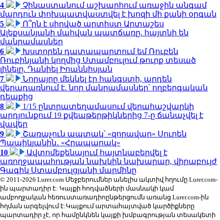
4
Չինաստանում աշխարհում առաջին անգամ
մարդուն փոխպատվաստվել է խոզի մի քանի օրգան
5
Ո՞րն է սիրված արտիստ Արտաշես
Ալեքսանյանի մահվան պատճառը. հայտնի են
մանրամասներ
6
Խստորեն դատապարտում եմ Ռուբեն
Ռուբինյանի կողմից Ստամբուլում թուրք տեսած
լինելը. Դանիել Իոաննիսյան
7
Նորայրը մեկնել էր հանգստի, արդեն
վերադառնում է. նոր մանրամասներ՝ ողբերգական
դեպքից
8
1/15 ընտրատեղամասում վերահաշվարկի
արդյունքում 19 քվեաթերթիկներից 7-ը ճանաչվել է
վավեր
9
Շառաչուն ապտակ՝ «զորավար» Սուրեն
Պապիկյանին․ «Հրապարակ»
10
Ավտոմեքենայում հայտնաբերվել է
առողջապահության նախկին նախարար, վիրաբույժ
Գագիկ Ստամբուլցյանի մարմինը
© 2011-2026 Lurer.com Մեջբերումներ անելիս ակտիվ հղումը Lurer.com-
ին պարտադիր է: Կայքի հոդվածների մասնակի կամ
ամբողջական հեռուստառադիոընթերցումն առանց Lurer.com-ին
հղման արգելվում է:Կայքում արտահայտված կարծիքները
պարտադիր չէ, որ համընկնեն կայքի խմբագրության տեսակետի