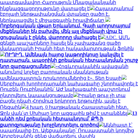
պատգամավոր Հարություն Մնացականյանի
ինքնազգացողությունը վատացել է
Հայաստանում
էբոլայի ներթափանցման վտանգը ցածր է․
ներկայացվել է միջազգային իրավիճակը
Ողբերգական վթար Երևանում․ Գայի պողոտայում
մեքենաներ են բախվել, մեկ այլ մեքենայի վրա էլ
ցուցանակ է ընկել. վարորդը մահացել է
ADC. ԱՄՆ
զենքի պաշարները հասել են չափազանց ցածր
մակարդակի Իրանի հետ հակամարտության ֆոնին
ՈՒՂԻՂ․ Ամենայն հայոց կաթողիկոսը կանչվել է
դատարան. ապօրինի քրեական հետապնդման շուրջ
նոր զարգացումներ
«Հոգևորականին ավազանի
անունով կոչելը բարոյական սնանկության
ամենացայտուն դրսևորումներից է». Տեր Եսայի
Սերբիայի խորհրդարանի նախագահը շնորհավորել է
Ռուբեն Ռուբինյանին՝ ԱԺ նախագահի պաշտոնում
ընտրվելու կապակցությամբ
Իրանը թույլ չի տա
բացել դեպի Հորմուզ երկրորդ երթուղին, ասել է
Ռեզաին
4 խաղ, 0 հաղթանակ Հայաստանի հետ․
Ջոն վան՛տ Սխիպը նոր ազգային թիմ է ստանձնել
13
անձի դեմ քրեական հետապնդում՝ ՔՊ-ի
քարոզչությանը խոչընդոտելու գործով
Ակնհայտ է՝
սպառնալիք էր․ Ալեքսանյանը՝ Ռուսաստանի կողմից
Ադրբեջանին զենք վաճառելու մասին