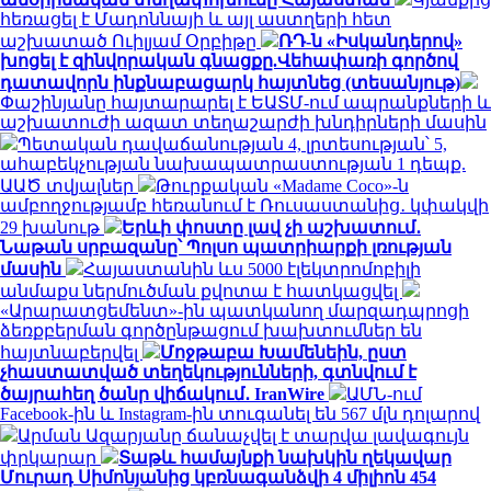
հեռացել է Մադոննայի և այլ աստղերի հետ
աշխատած Ուիլյամ Օրբիթը
ՌԴ-ն «Իսկանդերով»
խոցել է զինվորական գնացքը.Վեհափառի գործով
դատավորն ինքնաբացարկ հայտնեց (տեսանյութ)
Փաշինյանը հայտարարել է ԵԱՏՄ-ում ապրանքների և
աշխատուժի ազատ տեղաշարժի խնդիրների մասին
Պետական դավաճանության 4, լրտեսության՝ 5,
ահաբեկչության նախապատրաստության 1 դեպք.
ԱԱԾ տվյալներ
Թուրքական «Madame Coco»-ն
ամբողջությամբ հեռանում է Ռուսաստանից․ կփակվի
29 խանութ
Երևի փոստը լավ չի աշխատում․
Նաթան սրբազանը՝ Պոլսո պատրիարքի լռության
մասին
Հայաստանին ևս 5000 էլեկտրոմոբիլի
անմաքս ներմուծման քվոտա է հատկացվել
«Արարատցեմենտ»-ին պատկանող մարզադպրոցի
ձեռքբերման գործընթացում խախտումներ են
հայտնաբերվել
Մոջթաբա Խամենեին, ըստ
չհաստատված տեղեկությունների, գտնվում է
ծայրահեղ ծանր վիճակում․ IranWire
ԱՄՆ-ում
Facebook-ին և Instagram-ին տուգանել են 567 մլն դոլարով
Արման Ազարյանը ճանաչվել է տարվա լավագույն
փրկարար
Տաթև համայնքի նախկին ղեկավար
Մուրադ Սիմոնյանից կբռնագանձվի 4 միլիոն 454