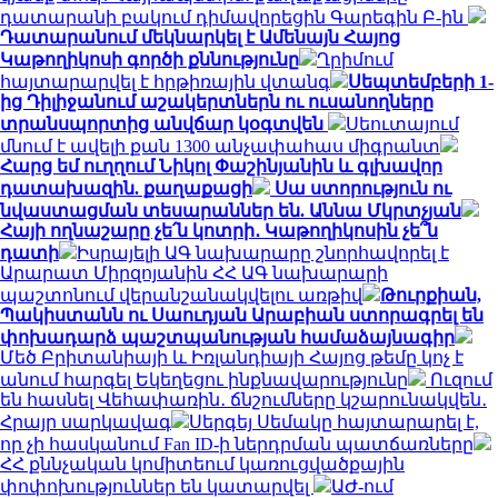
դատարանի բակում դիմավորեցին Գարեգին Բ-ին
Դատարանում մեկնարկել է Ամենայն Հայոց
Կաթողիկոսի գործի քննությունը
Ղրիմում
հայտարարվել է հրթիռային վտանգ
Սեպտեմբերի 1-
ից Դիլիջանում աշակերտներն ու ուսանողները
տրանսպորտից անվճար կօգտվեն
Սեուտայում
մնում է ավելի քան 1300 անչափահաս միգրանտ
Հարց եմ ուղղում Նիկոլ Փաշինյանին և գլխավոր
դատախազին. քաղաքացի
Սա ստորություն ու
նվաստացման տեսարաններ են. Աննա Մկրտչյան
Հայի ողնաշարը չե՛ն կոտրի․ Կաթողիկոսին չե՞ն
դատի
Իսրայելի ԱԳ նախարարը շնորհավորել է
Արարատ Միրզոյանին ՀՀ ԱԳ նախարարի
պաշտոնում վերանշանակվելու առթիվ
Թուրքիան,
Պակիստանն ու Սաուդյան Արաբիան ստորագրել են
փոխադարձ պաշտպանության համաձայնագիր
Մեծ Բրիտանիայի և Իռլանդիայի Հայոց թեմը կոչ է
անում հարգել Եկեղեցու ինքնավարությունը
Ուզում
են հասնել Վեհափառին․ ճնշումները կշարունակվեն․
Հրայր սարկավագ
Սերգեյ Սեմակը հայտարարել է,
որ չի հասկանում Fan ID-ի ներդրման պատճառները
ՀՀ քննչական կոմիտեում կառուցվածքային
փոփոխություններ են կատարվել
ԱԺ-ում