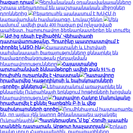
հազար դրամ
Գերմանական օդանավակայանները
շտապ տեղադրում են պաշտպանական միջոցներ
դրոններից
Բելառուսին պակասում է ԽՍՀՄ-ի
կառավարման համակարգը. Լուկաշենկո
Մեկ
ամսում՝ ավելի քան 400 հազար քմ ոչնչացված
պահեստ․ հարյուրավոր ձեռնարկատերեր են տուժել
ԱԺ-ից դեպի Էջմիածին՝ Վեհափառի
դատավարությանը. Պուտինը պատրաստվում է
փորձել ՆԱՏՕ-ին
Հայաստանի և Լիտվայի
սահմանապահ ծառայությունները քննարկել են
համագործակցության ընդլայնման
հնարավորությունները
Հայաստանից
արտահանված ձկնամթերքի ավելի քան 91%-ը
հուլիսին ուղարկվել է Վրաստան
Դատավորը
հրաժարվեց Կաթողիկոսի և եպիսկոպոսների
«գործը» քննելուց
Լեհաստանում առաջարկել են
քննարկել Ուկրաինայի երկնքում հրթիռների խոցման
հնարավորությունը
Դատավոր Հակոբ Մանուկյանը
հրաժարվել է քննել Գարեգին Բ-ի և վեց
եպիսկոպոսների գործը
Ռումինիայում հայտարարել
են, որ այլևս չեն կարող ֆինանսապես աջակցել
Ուկրաինային
Պատկերացնու՞մ եք՝ Հռոմի պապին
տանեին դատարան. Արթուր Խաչատրյան
Երկար
կյանք տուր Հայրապետին․ քաղաքացիները