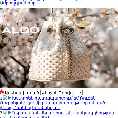
Ամբողջ լրահոսը »
Ամենադիտված
1
Խստորեն դատապարտում եմ Ռուբեն
Ռուբինյանի կողմից Ստամբուլում թուրք տեսած
լինելը. Դանիել Իոաննիսյան
2
Դերասանին մեղադրում են մանկապղծության
մեջ․ նա ձերբակալվել է