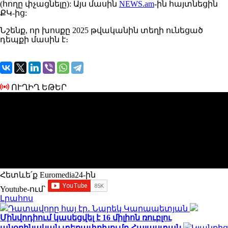
(հողը փչացնելը): Այս մասին
NEWS.am
-ին հայտնեցին
ՔԿ-ից:
Նշենք, որ խոսքը 2025 թվականին տեղի ունեցած
դեպքի մասին է։
ՈՒՂԻՂ ԵԹԵՐ
Հետևե՛ք Euromedia24-ին
Youtube-ում`
Լրահոս
Դատավորը հայ էր․ Նարեկ Կարապետյան
Մինվոդիում կասեցվել է 16 միլիոն ռուբլու
անօրինական տեղափոխումը Հայաստան
Կյանքից