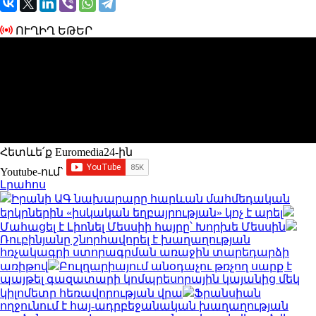
ՈՒՂԻՂ ԵԹԵՐ
Հետևե՛ք Euromedia24-ին
Youtube-ում`
Լրահոս
Իրանի ԱԳ նախարարը հարևան մահմեդական
երկրներին «իսկական եղբայրության» կոչ է արել
Մահացել է Լիոնել Մեսսիի հայրը՝ Խորխե Մեսսին
Ռուբինյանը շնորհավորել է խաղաղության
հռչակագրի ստորագրման առաջին տարեդարձի
առիթով
Բուլղարիայում անօդաչու թռչող սարք է
պայթել գազատարի կոմպրեսորային կայանից մեկ
կիլոմետր հեռավորության վրա
Ֆրանսիան
ողջունում է հայ-ադրբեջանական խաղաղության