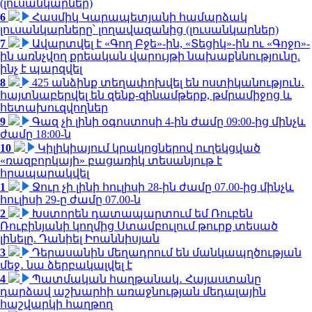
(լուսանկարներ)
6
Հասմիկ Կարապետյանի համարձակ
լուսանկարները՝ լողավազանից (լուսանկարներ)
7
Ավարտվել է «Գող Բջե»-ին, «Տեցիկ»-ին ու «Գոջո»-
ին առնչվող քրեական վարույթի նախաքննությունը.
ինչ է պարզվել
8
425 անձինք տեղափոխվել են ոստիկանություն․
հայտնաբերվել են զենք-զինամթերք, թմրամիջոց և
հետախուզվողներ
9
Գազ չի լինի օգոստոսի 4-ին ժամը 09:00-ից մինչև
ժամը 18:00-ն
10
Կիլիկիայում կրակոցներով ուղեկցված
«ռազբորկայի» բացառիկ տեսանյութ է
հրապարակվել
1
Ջուր չի լինի հուլիսի 28-ին ժամը 07.00-ից մինչև
հուլիսի 29-ը ժամը 07.00-ն
2
Խստորեն դատապարտում եմ Ռուբեն
Ռուբինյանի կողմից Ստամբուլում թուրք տեսած
լինելը. Դանիել Իոաննիսյան
3
Դերասանին մեղադրում են մանկապղծության
մեջ․ նա ձերբակալվել է
4
Պատմական հաղթանակ․ Հայաստանը
դարձավ աշխարհի առաջնության մեդալային
հաշվարկի հաղթող