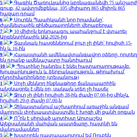
5
Գագիկ Ծառուկյանից կբռնագանձվի 75 անշարժ
գույք, 42 ավտոմեքենա, 105 միլիարդ 865 միլիոն 865
հազար դրամ
6
Սուրեն Պապիկյանի նոր հրամանը՝
ժամկետային զինծառայողների վերաբերյալ
7
10 միլիոն երկրպագու պահանջում է վտարել
Արգենտինային ԱԱ-2026-ից
8
Տասնյակ հասցեներում ջուր չի լինի՝ հուլիսի 15-
ին և 16-ին
9
Հայաստանի ամենավտանգավոր օձերը. որտեղ
են դրանք ամենաշատը հանդիպում
10
Պուտինը հանդես է եկել հայտարարությամբ.
Խուզարկություն և ձերբակալություն․ թիրախում՝
ընդդիմադիրները (տեսանյութ)
1
Սոչի մեկնող ինքնաթիռը ճանապարհին
անցկացրել է մեկ օր, սակայն տեղ չի հասել
2
Ջուր չի լինի հուլիսի 28-ին ժամը 07.00-ից մինչև
հուլիսի 29-ը ժամը 07.00-ն
3
Չինաստանում աշխարհում առաջին անգամ
մարդուն փոխպատվաստվել է խոզի մի քանի օրգան
4
Ո՞րն է սիրված արտիստ Արտաշես
Ալեքսանյանի մահվան պատճառը. հայտնի են
մանրամասներ
5
Խստորեն դատապարտում եմ Ռուբեն