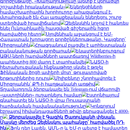
գործընթացը․ «Խաղաղությունը պետք է վերածվի
շոշափելի իրականության»
Եկեղեցիների
համաշխարհային խորհուրդը ահազանգում է․
մտահոգված են Հայ առաքելական եկեղեցու շուրջ
ստեղծված իրավիճակով
Զելենսկին կոչով է հանդես
եկել Ուկրաինային հասցված գիշերային հզոր
հարվածից հետո
Սլովենիան աջակցում է ԵՄ-
Հայաստան խորացող գործընկերությանը․ Կայզերը՝
Միրզոյանին
Հրազդանում բացվել է արհեստական
բանականության գործարան
Եկատերինբուրգում
ԱԹՍ-ների հարվածների պատճառով Wildberries-ի
պահեստից 800 մարդ է տարհանվել
ՆԱՏՕ-ի
հետախուզական ինքնաթիռը սկսել է թռչել
Ֆիննական ծոցի ափերի մոտ՝ թույլատրված
երթուղիներից դուրս
Միլիբենդը շնորհավորել է
Միրզոյանին՝ ՔՊ-ի հաղթանակի առթիվ
Տղամարդուն ձերբակալել են Telegram-ում վճարովի
«աստղիկներ» ուղարկելու համար
Էստոնիայում
գնահատել են ՆԱՏՕ-ի վրա Ռուսաստանի
հարձակման հավանականությունը
Կոնգոյում
էբոլայով հիվանդացածների թիվը գերազանցել է 4000-
ը
Ձերբակալվել է Գագիկ Ծառուկյանի փեսան.
Մասկը մերժեց Զելենսկու պահանջը՝ հարվածել ՌԴ-
ին
Ֆոն դեր Լայեն․ ԱՄՆ-ը և ԵՄ-ը պետք է համատեղ