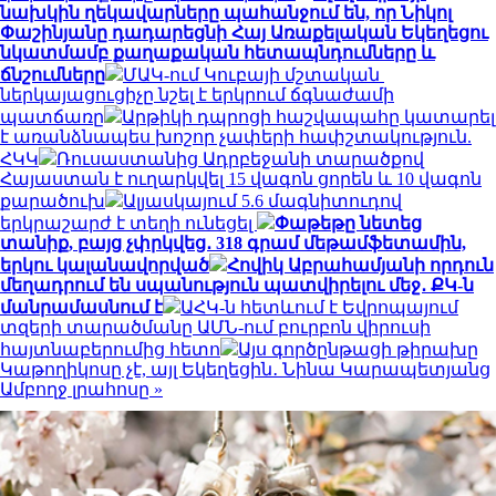
նախկին ղեկավարները պահանջում են, որ Նիկոլ
Փաշինյանը դադարեցնի Հայ Առաքելական Եկեղեցու
նկատմամբ քաղաքական հետապնդումները և
ճնշումները
ՄԱԿ-ում Կուբայի մշտական ​​
ներկայացուցիչը նշել է երկրում ճգնաժամի
պատճառը
Արթիկի դպրոցի հաշվապահը կատարել
է առանձնապես խոշոր չափերի հափշտակություն.
ՀԿԿ
Ռուսաստանից Ադրբեջանի տարածքով
Հայաստան է ուղարկվել 15 վագոն ցորեն և 10 վագոն
քարածուխ
Ալյասկայում 5.6 մագնիտուդով
երկրաշարժ է տեղի ունեցել
Փաթեթը նետեց
տանիք, բայց չփրկվեց․ 318 գրամ մեթամֆետամին,
երկու կալանավորված
Հովիկ Աբրահամյանի որդուն
մեղադրում են սպանություն պատվիրելու մեջ․ ՔԿ-ն
մանրամասնում է
ԱՀԿ-ն հետևում է Եվրոպայում
տզերի տարածմանը ԱՄՆ-ում բուրբոն վիրուսի
հայտնաբերումից հետո
Այս գործընթացի թիրախը
Կաթողիկոսը չէ, այլ Եկեղեցին․ Նինա Կարապետյանց
Ամբողջ լրահոսը »