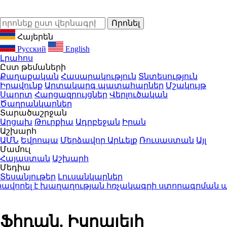
Հայերեն
Русский
English
Լրահոս
Ըստ թեմաների
Քաղաքական
Հասարակություն
Տնտեսություն
Իրավունք
Արտակարգ պատահարներ
Մշակույթ
Սպորտ
Հարցազրույցներ
Վերլուծական
Ծաղրանկարներ
Տարածաշրջան
Արցախ
Թուրքիա
Ադրբեջան
Իրան
Աշխարհ
ԱՄՆ
Եվրոպա
Մերձավոր Արևելք
Ռուսաստան
Այլ
Մամուլ
Հայաստան
Աշխարհ
Մեդիա
Տեսանյութեր
Լուսանկարներ
վորել է խաղաղության հռչակագրի ստորագրման առ
Ֆիդան. Իսրայելի