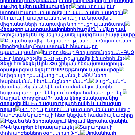
կիսագնդում ջերմաստիճանի նոր ռեկորդ է գրանցվել՝
1940-ից ի վեր ամենաբարձրը
Ֆոն դեր Լայենը
կտրուկ է արտահայտվել Ռուսաստանի հասցեին
Սեուտայի ​​պաշտպանությունը ուժեղացվել է
միգրանտների հնարավոր նոր հոսքի պատճառով
Հեռացող պատգամավորների հաշվին՝ 5 մլն դրամ.
Զգուշացրել են՝ ոչ մեկին չասել պարգեւավճարի չափը
Բացահայտվել է Եվրամիության հետ Հայաստանի
մերձեցմանը Ռուսաստանի հնարավոր
պատասխանը
Խոշոր վթար Գեղարքունիքում․ «ԳԱԶ
53»-ը կողաշրջվել է, «Opel»-ը շպրտվել է ծառերի մեջ
Տեղի է ունեցել Ալիև-Փաշինյան հեռախոսազրույց․
օրակարգում եղել է TRIPP երթուղու նախագիծը
Ադիգեայի ղեկավարը հայտնել է ԱԹՍ-ների
հարձակման հետևանքների մասին
Փաշինյանին
մատնանշել են ԵՄ-ին անդամակցելու մասին
հայտարարություններում առկա հակասությունը
Սարյան փողոցում 74-ամյա կնոջ բնակարանից
գողացել են 165 հազար դոլարի ոսկի և 10 հազար
դոլար
Թուրքիայի փոխնախագահը մեկնաբանել է
Սաուդյան Արաբիայի հետ կնքված համաձայնագիրը
Ինչպես են ձերբակալում Արգամ Աբրահամյանին.
ՔԿ-ն կադրեր է հրապարակել
Տարադրամի
փոխարժեքները օգոստոսի 8-ին
Սլովակիայի