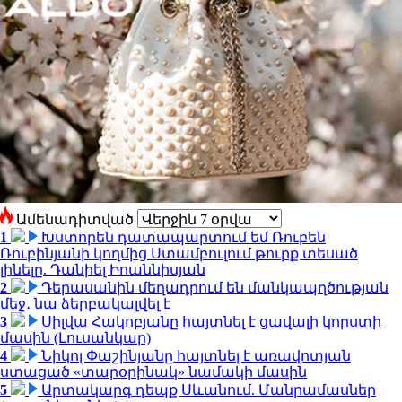
Ամենադիտված
1
Խստորեն դատապարտում եմ Ռուբեն
Ռուբինյանի կողմից Ստամբուլում թուրք տեսած
լինելը. Դանիել Իոաննիսյան
2
Դերասանին մեղադրում են մանկապղծության
մեջ․ նա ձերբակալվել է
3
Սիլվա Հակոբյանը հայտնել է ցավալի կորստի
մասին (Լուսանկար)
4
Նիկոլ Փաշինյանը հայտնել է առավոտյան
ստացած «տարօրինակ» նամակի մասին
5
Արտակարգ դեպք Սևանում. Մանրամասներ