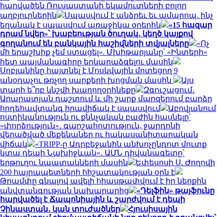
հարվածեն Ռուսաստանի եկամուտների բոլոր
աղբյուրներին
Սպասվում է անձրեւ եւ ամպրոպ. ինչ
եղանակ է սպասվում առաջիկա օրերին
«15 հազար
դրամ նվեր»՝ խաբեության ծուղակ․ կեղծ կայքով
գողանում են բանկային հաշիվների տվյալները
«Ոչ
մի երաշխիք չեմ ստացել». Մխիթարյանը՝ «Ինտերի»
հետ պայմանագիրը երկարաձգելու մասին
Սոբյանինը հայտնել է Մոսկվային մոտեցող 9
անօդաչու թռչող սարքերի խոցման մասին
Այս
տարի ե՞րբ կնշվի խաղողօրհնեքը
Զգուշացում․
Արարատյան դաշտում և մի շարք մարզերում բարձր
հրդեհավտանգ իրավիճակ է սպասվում
Աբովյանում
ոստիկանություն ու քննչական բաժին հասնելը՝
«փորձություն»․ գարշահոտություն, ջարդոնի
վերածված մեքենաներ ու հակասանիտարական
վիճակ
«TRIPP-ը Ադրբեջանին անխոչընդոտ մուտք
կտա դեպի Նախիջևան»․ ԱՄՆ դիվանագետը՝
երթուղու նպատակների մասին
Եփեսոսի Ս. Ժողովի
200 հայրապետների հիշատակության օրն է
Թրամփը գնալով ավելի հիասթափվում է իր ներքին
անվտանգության նախարարից
«Դելֆին» թայֆունը
հարվածել է Ճապոնիային և շարժվում է դեպի
Չինաստան․ կան տուժածներ
Հյուսիսային