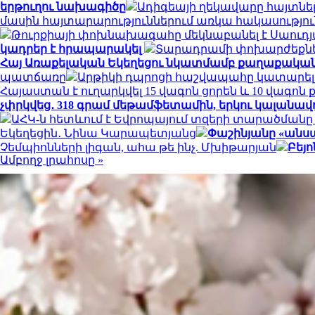
երթուղու նախագիծը
Ադիգեայի ղեկավարը հայտնե
մասին հայտարարություններում առկա հակասությու
Թուրքիայի փոխնախագահը մեկնաբանել է Սաուդյ
կադրեր է հրապարակել
Տարադրամի փոխարժեքներ
Հայ Առաքելական Եկեղեցու նկատմամբ քաղաքական 
պատճառը
Արթիկի դպրոցի հաշվապահը կատարել 
Հայաստան է ուղարկվել 15 վագոն ցորեն և 10 վագոն
չփրկվեց․ 318 գրամ մեթամֆետամին, երկու կալանա
ԱՀԿ-ն հետևում է Եվրոպայում տզերի տարածմանը 
Եկեղեցին․ Նինա Կարապետյանց
Փաշինյանը «անսպա
Չեմպիոնների լիգան, ահա թե ինչ. Մխիթարյան
Բեյո
Ամբողջ լրահոսը »