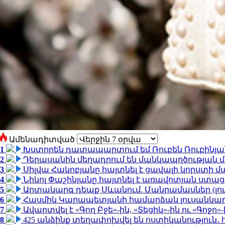
Ամենադիտված
1
Խստորեն դատապարտում եմ Ռուբեն Ռուբինյանի
2
Դերասանին մեղադրում են մանկապղծության մե
3
Սիլվա Հակոբյանը հայտնել է ցավալի կորստի մ
4
Նիկոլ Փաշինյանը հայտնել է առավոտյան ստ
5
Արտակարգ դեպք Սևանում. Մանրամասներ (լո
6
Հասմիկ Կարապետյանի համարձակ լուսանկարն
7
Ավարտվել է «Գող Բջե»-ին, «Տեցիկ»-ին ու «Գոջ
8
425 անձինք տեղափոխվել են ոստիկանություն․