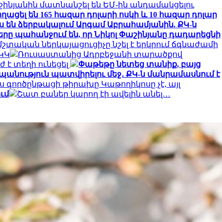
ինյանին մատնանշել են ԵՄ-ին անդամակցելու
ացել են 165 հազար դոլարի ոսկի և 10 հազար դոլար
ս են ձերբակալում Արգամ Աբրահամյանին. ՔԿ-ն
րը պահանջում են, որ Նիկոլ Փաշինյանը դադարեցնի
մշտական ​​ներկայացուցիչը նշել է երկրում ճգնաժամի
ԿԿ
Ռուսաստանից Ադրբեջանի տարածքով
ժ է տեղի ունեցել
Փաթեթը նետեց տանիք, բայց
պանություն պատվիրելու մեջ․ ՔԿ-ն մանրամասնում է
յս գործընթացի թիրախը Կաթողիկոսը չէ, այլ
ւմ
Շատ բաներ կարող էի ավելին անել…