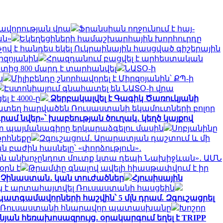
ռավորության վրա
Ֆրանսիան ողջունում է հայ-
ան»
Եկեղեցիների համաշխարհային խորհուրդը
ոչով է հանդես եկել Ուկրաինային հասցված գիշերային
րզոյանին
Հրազդանում բացվել է արհեստական
տից 800 մարդ է տարհանվել
ՆԱՏՕ-ի
ս
Միլիբենդը շնորհավորել է Միրզոյանին՝ ՔՊ-ի
Էստոնիայում գնահատել են ՆԱՏՕ-ի վրա
 է 4000-ը
Ձերբակալվել է Գագիկ Ծառուկյանի
ամատեղ հարվածեն Ռուսաստանի եկամուտների բոլոր
դրամ նվեր»՝ խաբեության ծուղակ․ կեղծ կայքով
հետ պայմանագիրը երկարաձգելու մասին
Սոբյանինը
օրհնեքը
Զգուշացում․ Արարատյան դաշտում և մի
ն բաժին հասնելը՝ «փորձություն»․
նին անխոչընդոտ մուտք կտա դեպի Նախիջևան»․ ԱՄՆ
օրն է
Թրամփը գնալով ավելի հիասթափվում է իր
պի Չինաստան․ կան տուժածներ
Հյուսիսային
ւկ է արտահայտվել Ռուսաստանի հասցեին
ատգամավորների հաշվին՝ 5 մլն դրամ. Զգուշացրել
նը Ռուսաստանի հնարավոր պատասխանը
Խոշոր
ինյան հեռախոսազրույց․ օրակարգում եղել է TRIPP