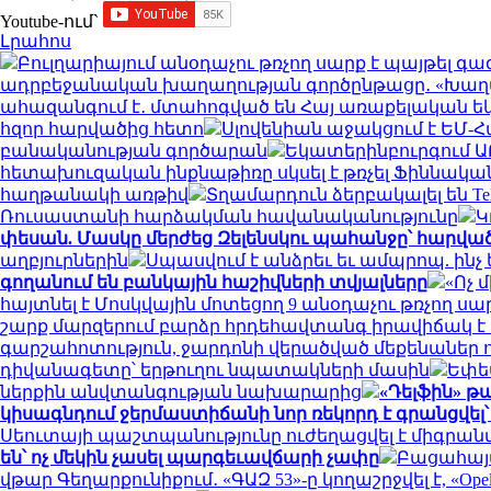
Youtube-ում`
Լրահոս
Բուլղարիայում անօդաչու թռչող սարք է պայթել 
ադրբեջանական խաղաղության գործընթացը․ «Խաղաղ
ահազանգում է․ մտահոգված են Հայ առաքելական եկ
հզոր հարվածից հետո
Սլովենիան աջակցում է ԵՄ-
բանականության գործարան
Եկատերինբուրգում ԱԹ
հետախուզական ինքնաթիռը սկսել է թռչել Ֆիննական
հաղթանակի առթիվ
Տղամարդուն ձերբակալել են Te
Ռուսաստանի հարձակման հավանականությունը
Կ
փեսան. Մասկը մերժեց Զելենսկու պահանջը՝ հարված
աղբյուրներին
Սպասվում է անձրեւ եւ ամպրոպ. ին
գողանում են բանկային հաշիվների տվյալները
«Ոչ 
հայտնել է Մոսկվային մոտեցող 9 անօդաչու թռչող ս
շարք մարզերում բարձր հրդեհավտանգ իրավիճակ է
գարշահոտություն, ջարդոնի վերածված մեքենանե
դիվանագետը՝ երթուղու նպատակների մասին
Եփես
ներքին անվտանգության նախարարից
«Դելֆին» թ
կիսագնդում ջերմաստիճանի նոր ռեկորդ է գրանցվել՝
Սեուտայի ​​պաշտպանությունը ուժեղացվել է միգր
են՝ ոչ մեկին չասել պարգեւավճարի չափը
Բացահայ
վթար Գեղարքունիքում․ «ԳԱԶ 53»-ը կողաշրջվել է, «Ope