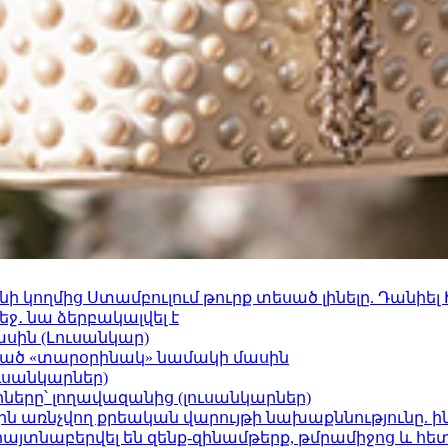
 կողմից Ստամբուլում թուրք տեսած լինելը. Դանիել
ջ․ նա ձերբակալվել է
ասին (Լուսանկար)
ացած «տարօրինակ» նամակի մասին
ւսանկարներ)
երը՝ լողավազանից (լուսանկարներ)
ո»-ին առնչվող քրեական վարույթի նախաքննությունը. ի
 հայտնաբերվել են զենք-զինամթերք, թմրամիջոց և հ