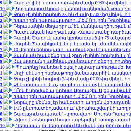
9
Գազ չի լինի օգոստոսի 4-ին ժամը 09:00-ից մինչև 
10
Կիլիկիայում կրակոցներով ուղեկցված «ռազբ
1
Ջուր չի լինի հուլիսի 28-ին ժամը 07.00-ից մինչև հո
2
Խստորեն դատապարտում եմ Ռուբեն Ռուբինյանի
3
Դերասանին մեղադրում են մանկապղծության մե
4
Պատմական հաղթանակ․ Հայաստանը դարձավ 
5
Գագիկ Ծառուկյանից կբռնագանձվի 75 անշարժ գո
6
Սուրեն Պապիկյանի նոր հրամանը՝ ժամկետային
7
10 միլիոն երկրպագու պահանջում է վտարել Արգ
8
Տասնյակ հասցեներում ջուր չի լինի՝ հուլիսի 15-ին
9
Հայաստանի ամենավտանգավոր օձերը. որտեղ
10
Պուտինը հանդես է եկել հայտարարությամբ. Խո
1
Սոչի մեկնող ինքնաթիռը ճանապարհին անցկացրե
2
Ջուր չի լինի հուլիսի 28-ին ժամը 07.00-ից մինչև հո
3
Չինաստանում աշխարհում առաջին անգամ մա
4
Ո՞րն է սիրված արտիստ Արտաշես Ալեքսանյա
5
Խստորեն դատապարտում եմ Ռուբեն Ռուբինյանի
6
Նորայրը մեկնել էր հանգստի, արդեն վերադառն
7
1/15 ընտրատեղամասում վերահաշվարկի արդյուն
8
Շառաչուն ապտակ՝ «զորավար» Սուրեն Պապի
9
Ավտոմեքենայում հայտնաբերվել է առողջապահ
10
Դերասանին մեղադրում են մանկապղծության մե