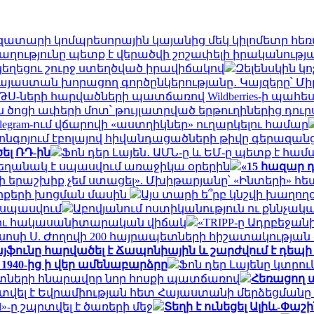
գազատարի կոմպրեսորային կայանից մեկ կիլոմետր հե
ությունը պետք է վերածվի շոշափելի իրականությ
եղեցու շուրջ ստեղծված իրավիճակով
Զելենսկին կ
Հայաստան խորացող գործընկերությանը․ Կայզերը՝ Մի
Ս-ների հարվածների պատճառով Wildberries-ի պահես
 ծոցի ափերի մոտ՝ թույլատրված երթուղիներից դուր
legram-ում վճարովի «աստղիկներ» ուղարկելու համար
ոնգոյում էբոլայով հիվանդացածների թիվը գերազանցել
ել ՌԴ-ին
Ֆոն դեր Լայեն․ ԱՄՆ-ը և ԵՄ-ը պետք է հ
չ եղանակ է սպասվում առաջիկա օրերին
«15 հազար 
մի երաշխիք չեմ ստացել». Մխիթարյանը՝ «Ինտերի» 
արքերի խոցման մասին
Այս տարի ե՞րբ կնշվի խաղող
 սպասվում
Աբովյանում ոստիկանություն ու քննչակա
ր ու հակասանիտարական վիճակ
«TRIPP-ը Ադրբեջա
ոսի Ս. Ժողովի 200 հայրապետների հիշատակության 
այֆունը հարվածել է Ճապոնիային և շարժվում է դե
 1940-ից ի վեր ամենաբարձրը
Ֆոն դեր Լայենը կտրո
անտների հնարավոր նոր հոսքի պատճառով
Հեռացող պ
տվել է Եվրամիության հետ Հայաստանի մերձեցմա
l»-ը շպրտվել է ծառերի մեջ
Տեղի է ունեցել Ալիև-Փաշ