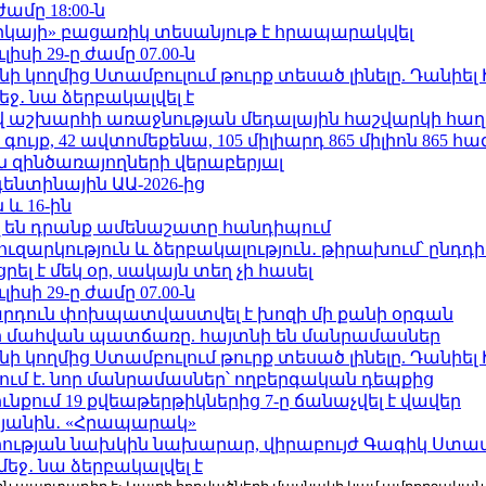
ժամը 18:00-ն
որկայի» բացառիկ տեսանյութ է հրապարակվել
ւլիսի 29-ը ժամը 07.00-ն
 կողմից Ստամբուլում թուրք տեսած լինելը. Դանիել
ջ․ նա ձերբակալվել է
աշխարհի առաջնության մեդալային հաշվարկի հաղ
ւյք, 42 ավտոմեքենա, 105 միլիարդ 865 միլիոն 865 հ
 զինծառայողների վերաբերյալ
ենտինային ԱԱ-2026-ից
 և 16-ին
 են դրանք ամենաշատը հանդիպում
ւզարկություն և ձերբակալություն․ թիրախում՝ ընդդ
լ է մեկ օր, սակայն տեղ չի հասել
ւլիսի 29-ը ժամը 07.00-ն
րդուն փոխպատվաստվել է խոզի մի քանի օրգան
նի մահվան պատճառը. հայտնի են մանրամասներ
 կողմից Ստամբուլում թուրք տեսած լինելը. Դանիել
ում է. նոր մանրամասներ՝ ողբերգական դեպքից
քում 19 քվեաթերթիկներից 7-ը ճանաչվել է վավեր
կյանին․ «Հրապարակ»
ության նախկին նախարար, վիրաբույժ Գագիկ Ստամ
ջ․ նա ձերբակալվել է