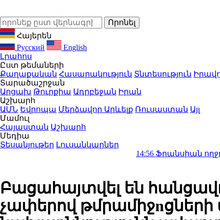
Հայերեն
Русский
English
Լրահոս
Ըստ թեմաների
Քաղաքական
Հասարակություն
Տնտեսություն
Իրավո
Տարածաշրջան
Արցախ
Թուրքիա
Ադրբեջան
Իրան
Աշխարհ
ԱՄՆ
Եվրոպա
Մերձավոր Արևելք
Ռուսաստան
Այլ
Մամուլ
Հայաստան
Աշխարհ
Մեդիա
Տեսանյութեր
Լուսանկարներ
14:56
Ֆրանսիան ողջունում է հա
Բացահայտվել են հանցավ
չափերով թմրամիջnցների 