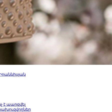
 Իոաննիսյան
նչ է պարզվել
ետախուզվողներ