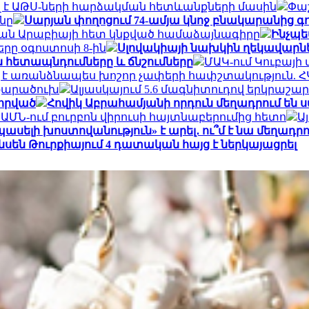
լ է ԱԹՍ-ների հարձակման հետևանքների մասին
Փաշ
նը
Սարյան փողոցում 74-ամյա կնոջ բնակարանից գող
ան Արաբիայի հետ կնքված համաձայնագիրը
Ինչպե
ը օգոստոսի 8-ին
Սլովակիայի նախկին ղեկավարնե
հետապնդումները և ճնշումները
ՄԱԿ-ում Կուբայի 
է առանձնապես խոշոր չափերի հափշտակություն. Հ
 քարածուխ
Ալյասկայում 5.6 մագնիտուդով երկրաշար
վորված
Հովիկ Աբրահամյանի որդուն մեղադրում են ս
ԱՄՆ-ում բուրբոն վիրուսի հայտնաբերումից հետո
Ա
սելի խոստովանություն» է արել․ ու՞մ է նա մեղադրո
նսեն Թուրքիայում 4 դատական հայց է ներկայացրել