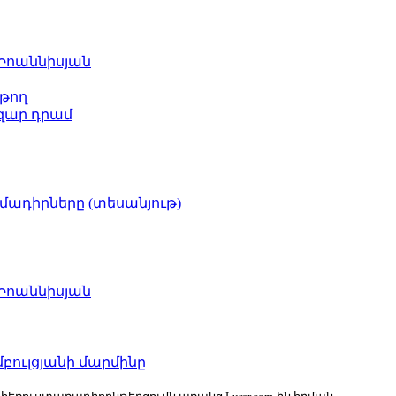
 Իոաննիսյան
թող
ազար դրամ
իմադիրները (տեսանյութ)
 Իոաննիսյան
բուլցյանի մարմինը