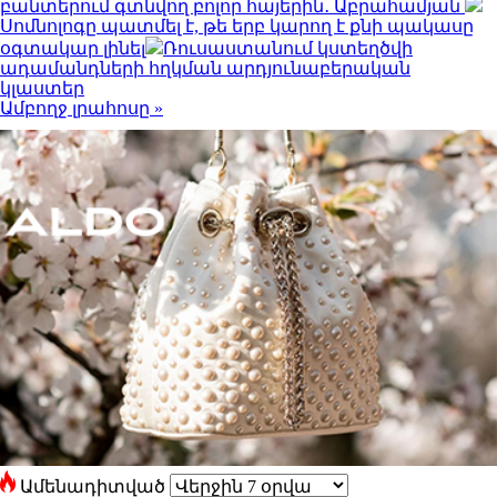
բանտերում գտնվող բոլոր հայերին․ Աբրահամյան
Սոմնոլոգը պատմել է, թե երբ կարող է քնի պակասը
օգտակար լինել
Ռուսաստանում կստեղծվի
ադամանդների հղկման արդյունաբերական
կլաստեր
Ամբողջ լրահոսը »
Ամենադիտված