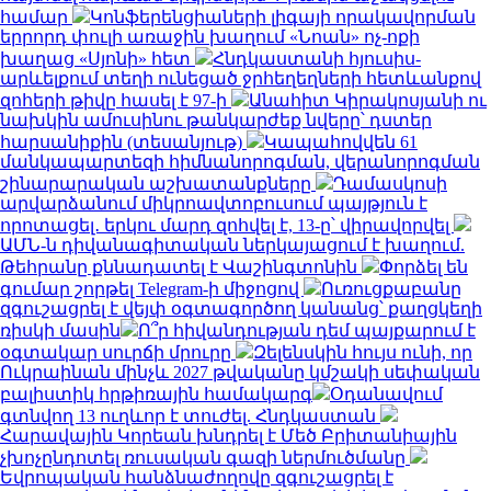
համար
Կոնֆերենցիաների լիգայի որակավորման
երրորդ փուլի առաջին խաղում «Նոան» ոչ-ոքի
խաղաց «Սյոնի» հետ
Հնդկաստանի հյուսիս-
արևելքում տեղի ունեցած ջրհեղեղների հետևանքով
զոհերի թիվը հասել է 97-ի
Անահիտ Կիրակոսյանի ու
նախկին ամուսինու թանկարժեք նվերը՝ դստեր
հարսանիքին (տեսանյութ)
Կապահովվեն 61
մանկապարտեզի հիմնանորոգման, վերանորոգման
շինարարական աշխատանքները
Դամասկոսի
արվարձանում միկրոավտոբուսում պայթյուն է
որոտացել․ երկու մարդ զոհվել է, 13-ը՝ վիրավորվել
ԱՄՆ-ն դիվանագիտական ներկայացում է խաղում.
Թեհրանը քննադատել է Վաշինգտոնին
Փորձել են
գումար շորթել Telegram-ի միջոցով
Ուռուցքաբանը
զգուշացրել է վեյփ օգտագործող կանանց՝ քաղցկեղի
ռիսկի մասին
Ո՞ր հիվանդության դեմ պայքարում է
օգտակար սուրճի մրուրը
Զելենսկին հույս ունի, որ
Ուկրաինան մինչև 2027 թվականը կմշակի սեփական
բալիստիկ հրթիռային համակարգ
Օդանավում
գտնվող 13 ուղևոր է տուժել. Հնդկաստան
Հարավային Կորեան խնդրել է Մեծ Բրիտանիային
չխոչընդոտել ռուսական գազի ներմուծմանը
Եվրոպական հանձնաժողովը զգուշացրել է