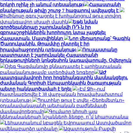
երկրի ոչինչ չի անում (տեսանյութ)
Հայաստանի
բնակչության թիվը շուրջ 7 հազարով ավելացել է
Քիմիկոսը զգուշացրել է խոհանոցում թույլ տրվող
վտանգավոր սխալի մասին
Եթե նման
գործելակերպը շարունակվի ՌԴ-ն իր
զբոսաշրջիկներին խորհուրդ կտա չայցելել
Հայաստան. Մատվիենկո
Նոր մեղադրանք՝ Գագիկ
Ծառուկյանին. Թրամփը ընտրել է իր
իրավահաջորդին (տեսանյութ)
Ռուսաստանը
պատրաստ է շարունակել Հայաստանի
երկաթուղիների կոնցեսիոն կառավարումը. Օվերչուկ
Օլեգ Գազմանովը քննադատել է արհեստական
բանականությամբ ստեղծված երգերը
ԱԺ
պատգամավորի հոր հոգեհանգստին մասնակցելու
ժամանակ Գորիսի էկոպարեկային ծառայության
պետը հանկարծամահ է եղել
«Էմ Ջի»-ում
հայտնաբերվել է 38 վարչական իրավախախտում
(տեսանյութ)
Պուտինը թույլ է տվել «Շերեմետևո»
օդանավակայանի պետական բաժնեմասի
մասնավորեցումը
Գումարը կհոսի այս
կենդանակերպի նշանների ձեռքը. ո՞վ կհարստանա
Լեհաստանում կբացեն Եվրոպայում Աստվածամոր
ամենաբարձր արձանը
Ազատություն Բաքվի