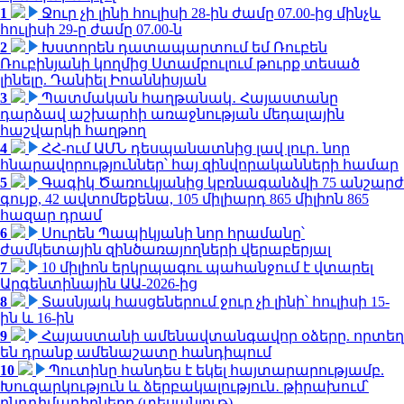
1
Ջուր չի լինի հուլիսի 28-ին ժամը 07.00-ից մինչև
հուլիսի 29-ը ժամը 07.00-ն
2
Խստորեն դատապարտում եմ Ռուբեն
Ռուբինյանի կողմից Ստամբուլում թուրք տեսած
լինելը. Դանիել Իոաննիսյան
3
Պատմական հաղթանակ․ Հայաստանը
դարձավ աշխարհի առաջնության մեդալային
հաշվարկի հաղթող
4
ՀՀ-ում ԱՄՆ դեսպանատնից լավ լուր․ նոր
հնարավորություններ՝ հայ զինվորականների համար
5
Գագիկ Ծառուկյանից կբռնագանձվի 75 անշարժ
գույք, 42 ավտոմեքենա, 105 միլիարդ 865 միլիոն 865
հազար դրամ
6
Սուրեն Պապիկյանի նոր հրամանը՝
ժամկետային զինծառայողների վերաբերյալ
7
10 միլիոն երկրպագու պահանջում է վտարել
Արգենտինային ԱԱ-2026-ից
8
Տասնյակ հասցեներում ջուր չի լինի՝ հուլիսի 15-
ին և 16-ին
9
Հայաստանի ամենավտանգավոր օձերը. որտեղ
են դրանք ամենաշատը հանդիպում
10
Պուտինը հանդես է եկել հայտարարությամբ.
Խուզարկություն և ձերբակալություն․ թիրախում՝
ընդդիմադիրները (տեսանյութ)