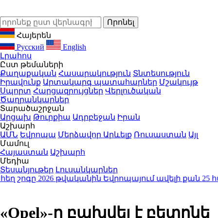
Հայերեն
Русский
English
Լրահոս
Ըստ թեմաների
Քաղաքական
Հասարակություն
Տնտեսություն
Իրավունք
Արտակարգ պատահարներ
Մշակույթ
Սպորտ
Հարցազրույցներ
Վերլուծական
Ծաղրանկարներ
Տարածաշրջան
Արցախ
Թուրքիա
Ադրբեջան
Իրան
Աշխարհ
ԱՄՆ
Եվրոպա
Մերձավոր Արևելք
Ռուսաստան
Այլ
Մամուլ
Հայաստան
Աշխարհ
Մեդիա
Տեսանյութեր
Լուսանկարներ
ոգը 2026 թվականին Եվրոպայում ավելի քան 25 հազար 
«Opel»-ը բախվել է բետոնե