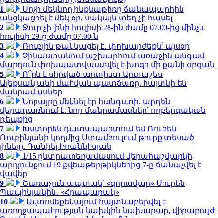
1
Սոչի մեկնող ինքնաթիռը ճանապարհին
անցկացրել է մեկ օր, սակայն տեղ չի հասել
2
Ջուր չի լինի հուլիսի 28-ին ժամը 07.00-ից մինչև
հուլիսի 29-ը ժամը 07.00-ն
3
Ռուբլին թանկացել է․ փոխարժեքն՝ այսօր
4
Չինաստանում աշխարհում առաջին անգամ
մարդուն փոխպատվաստվել է խոզի մի քանի օրգան
5
Ո՞րն է սիրված արտիստ Արտաշես
Ալեքսանյանի մահվան պատճառը. հայտնի են
մանրամասներ
6
Նորայրը մեկնել էր հանգստի, արդեն
վերադառնում է. նոր մանրամասներ՝ ողբերգական
դեպքից
7
Խստորեն դատապարտում եմ Ռուբեն
Ռուբինյանի կողմից Ստամբուլում թուրք տեսած
լինելը. Դանիել Իոաննիսյան
8
1/15 ընտրատեղամասում վերահաշվարկի
արդյունքում 19 քվեաթերթիկներից 7-ը ճանաչվել է
վավեր
9
Շառաչուն ապտակ՝ «զորավար» Սուրեն
Պապիկյանին․ «Հրապարակ»
10
Ավտոմեքենայում հայտնաբերվել է
առողջապահության նախկին նախարար, վիրաբույժ