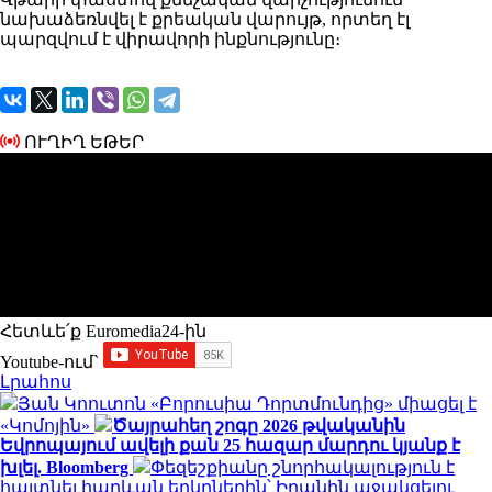
նախաձեռնվել է քրեական վարույթ, որտեղ էլ
պարզվում է վիրավորի ինքնությունը։
ՈՒՂԻՂ ԵԹԵՐ
Հետևե՛ք Euromedia24-ին
Youtube-ում`
Լրահոս
Յան Կոուտոն «Բորուսիա Դորտմունդից» միացել է
«Կոմոյին»
Ծայրահեղ շոգը 2026 թվականին
Եվրոպայում ավելի քան 25 հազար մարդու կյանք է
խլել. Bloomberg
Փեզեշքիանը շնորհակալություն է
հայտնել հարևան երկրներին՝ Իրանին աջակցելու