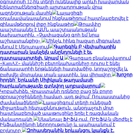
օգոստոսի 12-ին տեղի ունենալիք արևի խավարման
էլեկտրաէներգիայի արտադրության վրա
ազդեցության մասին
Լայպցիգի
օդանավակայանում ինքնաթիռում հայտնաբերվել է
զինամթերքով լիքը ինքնաթիռ
Թրամփը
պաշտպանել է ԱՄՆ պաշտպանության
նախարարին․ «Չափազանց գոհ եմ նրա
աշխատանքից»
Մինչև հինգ հազար միգրանտ
մնում է Սեուտայում
Գարեգին Բ Վեփահառին
դատարան կանչելն անընդունելի է եւ
դատապարտելի. Արամ Ա
Գարգառ բնակավայրում
«KamAZ» մակնիշի բետոնախառնիչը դուրս է եկել
ճանապարհի երթևեկելի հատվածից, կողաշրջվել և
բшխվել մոտակա տան պատին․ կա վիրшվոր
Խոշոր
հրդեհ՝ Երևանի Սիլիկյան թաղամասի
հարևանությամբ գտնվող աղբավայրում
Կոբախիձե. Վրաստանի դռները բաց են բոլոր
զբոսաշրջիկների համար, այդ թվում՝ Ռուսաստանից
ժամանածների
Լայպցիգում տեղի ունեցած
միջադեպի հետաքննություն․ անօդաչուի մոտ
հայտնաբերված պայթուցիկը եղել է ռազմական
մակարդակի
Սկանդալ ՖԻՖԱ-ում․ ՈՒԵՖԱ-ն մերժել է
Ինֆանտինոյի ներողությունը և պահպանում է
բոյկոտը
Զոհասեղանին երևանցու կյանքն է․