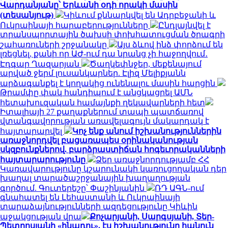
Վարդանյանը՝ Երևանի օդի որակի մասին
(տեսանյութ)
Կիևում քննարկվել են Ադրբեջանի և
Ուկրաինայի հարաբերությունները
Ընդլայնվել է
տրանսպորտային ծախսի փոխհատուցման ծրագրի
շահառուների շրջանակը
Այս ձևով ինձ փորձում են
լռեցնել, քանի որ ԱԺ-ում դա նրանց չի հաջողվում․
Էդգար Ղազարյան
Ծաղկեփնջեր, մեքենայում
արված ջերմ լուսանկարներ. Էլիզ Մելիքյանն
արձագանքել է կողակից ունենալու մասին հարցին
Թրամփը փակ հանդիպում է անցկացրել ԱՄՆ
հետախուզական համայնքի ղեկավարների հետ
Իտալիայի 27 քաղաքներում տապի պատճառով
վտանգավորության առավելագույն մակարդակ է
հայտարարվել
Կոչ ենք անում իշխանություններին
առաջնորդվել բացառապես օրինականության
սկզբունքներով. բարձրաստիճան հոգեւորականների
հայտարարությունը
Ձեր առաջնորդությամբ ՀՀ
Կառավարությունը կշարունակի կառուցողական դեր
խաղալ տարածաշրջանային խաղաղության
գործում. Գուտերեշը՝ Փաշինյանին
ՌԴ ԱԳՆ-ում
գնահատել են Լեհաստանի և Ուկրաինայի
տարաձայնությունների ազդեցությունը Կիևին
աջակցության վրա
Քոչարյանի, Սարգսյանի, Տեր-
Պետրոսյանի «ինադու». էս իշխանությունը հանուն