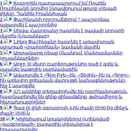
1
Խստորեն դատապարտում եմ Ռուբեն
Ռուբինյանի կողմից Ստամբուլում թուրք տեսած
լինելը. Դանիել Իոաննիսյան
2
Փաշինյանի որոշումներով 7 պաշտոնյա
ազատվել է պաշտոնից
3
Սիլվա Հակոբյանը հայտնել է ցավալի կորստի
մասին (Լուսանկար)
4
Նիկոլ Փաշինյանը հայտնել է առավոտյան
ստացած «տարօրինակ» նամակի մասին
5
Արտակարգ դեպք Սևանում. Մանրամասներ
(լուսանկարներ)
6
Արջը 30 մետր բարձրությունից ցած է գցել և
սպանել կաթոլիկ սարկավագին
7
Ավարտվել է «Գող Բջե»-ին, «Տեցիկ»-ին ու «Գոջո»-
ին առնչվող քրեական վարույթի նախաքննությունը.
ինչ է պարզվել
8
425 անձինք տեղափոխվել են ոստիկանություն․
հայտնաբերվել են զենք-զինամթերք, թմրամիջոց և
հետախուզվողներ
9
Գազ չի լինի օգոստոսի 4-ին ժամը 09:00-ից մինչև
ժամը 18:00-ն
10
Կիլիկիայում կրակոցներով ուղեկցված
«ռազբորկայի» բացառիկ տեսանյութ է
հրապարակվել