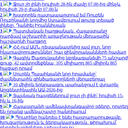
1
Ջուր չի լինի հուլիսի 28-ին ժամը 07.00-ից մինչև
հուլիսի 29-ը ժամը 07.00-ն
2
Խստորեն դատապարտում եմ Ռուբեն
Ռուբինյանի կողմից Ստամբուլում թուրք տեսած
լինելը. Դանիել Իոաննիսյան
3
Պատմական հաղթանակ․ Հայաստանը
դարձավ աշխարհի առաջնության մեդալային
հաշվարկի հաղթող
4
ՀՀ-ում ԱՄՆ դեսպանատնից լավ լուր․ նոր
հնարավորություններ՝ հայ զինվորականների համար
5
Գագիկ Ծառուկյանից կբռնագանձվի 75 անշարժ
գույք, 42 ավտոմեքենա, 105 միլիարդ 865 միլիոն 865
հազար դրամ
6
Սուրեն Պապիկյանի նոր հրամանը՝
ժամկետային զինծառայողների վերաբերյալ
7
10 միլիոն երկրպագու պահանջում է վտարել
Արգենտինային ԱԱ-2026-ից
8
Տասնյակ հասցեներում ջուր չի լինի՝ հուլիսի 15-
ին և 16-ին
9
Հայաստանի ամենավտանգավոր օձերը. որտեղ
են դրանք ամենաշատը հանդիպում
10
Պուտինը հանդես է եկել հայտարարությամբ.
Խուզարկություն և ձերբակալություն․ թիրախում՝
ընդդիմադիրները (տեսանյութ)