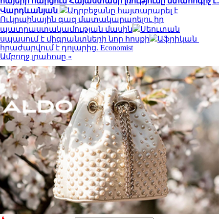
հայերի հարցում Հայաստանի լռությունը մտահոգիչ է․
Վարդևանյան
Ադրբեջանը հայտարարել է
Ուկրաինային գազ մատակարարելու իր
պատրաստակամության մասին
Սեուտան
սպասում է միգրանտների նոր հոսքի
Աֆրիկան ​​
հրաժարվում է դոլարից. Economist
Ամբողջ լրահոսը »