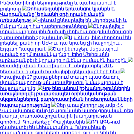
Ինֆանտինոյի ներողությունը և պահպանում է
բոյկոտը
Զոհասեղանին երևանցու կյանքն է․
Վարդանյանը՝ Երևանի օդի որակի մասին
(տեսանյութ)
Կիևում քննարկվել են Ադրբեջանի և
Ուկրաինայի հարաբերությունները
Ընդլայնվել է
տրանսպորտային ծախսի փոխհատուցման ծրագրի
շահառուների շրջանակը
Այս ձևով ինձ փորձում են
լռեցնել, քանի որ ԱԺ-ում դա նրանց չի հաջողվում․
Էդգար Ղազարյան
Ծաղկեփնջեր, մեքենայում
արված ջերմ լուսանկարներ. Էլիզ Մելիքյանն
արձագանքել է կողակից ունենալու մասին հարցին
Թրամփը փակ հանդիպում է անցկացրել ԱՄՆ
հետախուզական համայնքի ղեկավարների հետ
Իտալիայի 27 քաղաքներում տապի պատճառով
վտանգավորության առավելագույն մակարդակ է
հայտարարվել
Կոչ ենք անում իշխանություններին
առաջնորդվել բացառապես օրինականության
սկզբունքներով. բարձրաստիճան հոգեւորականների
հայտարարությունը
Ձեր առաջնորդությամբ ՀՀ
Կառավարությունը կշարունակի կառուցողական դեր
խաղալ տարածաշրջանային խաղաղության
գործում. Գուտերեշը՝ Փաշինյանին
ՌԴ ԱԳՆ-ում
գնահատել են Լեհաստանի և Ուկրաինայի
տարաձայնությունների ազդեցությունը Կիևին