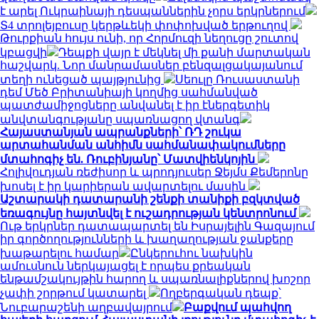
է արել Ուկրաինայի դեսպաններին չորս երկրներում
Տ4 տրոլեյբուսը կերթևեկի փոփոխված երթուղով
Թուրքիան հույս ունի, որ Հորմուզի նեղուցը շուտով
կբացվի
Դեպքի վայր է մեկնել մի քանի մարտական
հաշվարկ. Նոր մանրամասներ բենզալցակայանում
տեղի ունեցած պայթյունից
Սեուլը Ռուսաստանի
դեմ Մեծ Բրիտանիայի կողմից սահմանված
պատժամիջոցները անվանել է իր էներգետիկ
անվտանգությանը սպառնացող վտանգ
Հայաստանյան ապրանքների՝ ՌԴ շուկա
արտահանման անհիմն սահմանափակումները
մտահոգիչ են. Ռուբինյանը՝ Մատվիենկոյին
Հոլիվուդյան ռեժիսոր և պրոդյուսեր Ջեյմս Քեմերոնը
խոսել է իր կարիերան ավարտելու մասին
Աշտարակի դատարանի շենքի տանիքի բզկտված
եռագույնը հայտնվել է ուշադրության կենտրոնում
Ութ երկրներ դատապարտել են Իսրայելին Գազայում
իր գործողությունների և խաղաղության ջանքերը
խաթարելու համար
Ընկերուհու նախկին
ամուսնուն ներկայացել է որպես քրեական
ենթամշակույթին հարող և սպառնալիքներով խոշոր
չափի շորթում կատարել
Ողբերգական դեպք՝
Նուբարաշենի աղբավայրում
Բաքվում պահվող