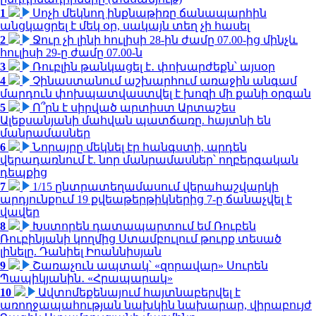
1
Սոչի մեկնող ինքնաթիռը ճանապարհին
անցկացրել է մեկ օր, սակայն տեղ չի հասել
2
Ջուր չի լինի հուլիսի 28-ին ժամը 07.00-ից մինչև
հուլիսի 29-ը ժամը 07.00-ն
3
Ռուբլին թանկացել է․ փոխարժեքն՝ այսօր
4
Չինաստանում աշխարհում առաջին անգամ
մարդուն փոխպատվաստվել է խոզի մի քանի օրգան
5
Ո՞րն է սիրված արտիստ Արտաշես
Ալեքսանյանի մահվան պատճառը. հայտնի են
մանրամասներ
6
Նորայրը մեկնել էր հանգստի, արդեն
վերադառնում է. նոր մանրամասներ՝ ողբերգական
դեպքից
7
1/15 ընտրատեղամասում վերահաշվարկի
արդյունքում 19 քվեաթերթիկներից 7-ը ճանաչվել է
վավեր
8
Խստորեն դատապարտում եմ Ռուբեն
Ռուբինյանի կողմից Ստամբուլում թուրք տեսած
լինելը. Դանիել Իոաննիսյան
9
Շառաչուն ապտակ՝ «զորավար» Սուրեն
Պապիկյանին․ «Հրապարակ»
10
Ավտոմեքենայում հայտնաբերվել է
առողջապահության նախկին նախարար, վիրաբույժ