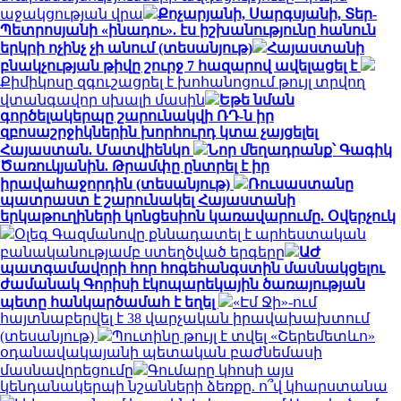
աջակցության վրա
Քոչարյանի, Սարգսյանի, Տեր-
Պետրոսյանի «ինադու». էս իշխանությունը հանուն
երկրի ոչինչ չի անում (տեսանյութ)
Հայաստանի
բնակչության թիվը շուրջ 7 հազարով ավելացել է
Քիմիկոսը զգուշացրել է խոհանոցում թույլ տրվող
վտանգավոր սխալի մասին
Եթե նման
գործելակերպը շարունակվի ՌԴ-ն իր
զբոսաշրջիկներին խորհուրդ կտա չայցելել
Հայաստան. Մատվիենկո
Նոր մեղադրանք՝ Գագիկ
Ծառուկյանին. Թրամփը ընտրել է իր
իրավահաջորդին (տեսանյութ)
Ռուսաստանը
պատրաստ է շարունակել Հայաստանի
երկաթուղիների կոնցեսիոն կառավարումը. Օվերչուկ
Օլեգ Գազմանովը քննադատել է արհեստական
բանականությամբ ստեղծված երգերը
ԱԺ
պատգամավորի հոր հոգեհանգստին մասնակցելու
ժամանակ Գորիսի էկոպարեկային ծառայության
պետը հանկարծամահ է եղել
«Էմ Ջի»-ում
հայտնաբերվել է 38 վարչական իրավախախտում
(տեսանյութ)
Պուտինը թույլ է տվել «Շերեմետևո»
օդանավակայանի պետական բաժնեմասի
մասնավորեցումը
Գումարը կհոսի այս
կենդանակերպի նշանների ձեռքը. ո՞վ կհարստանա