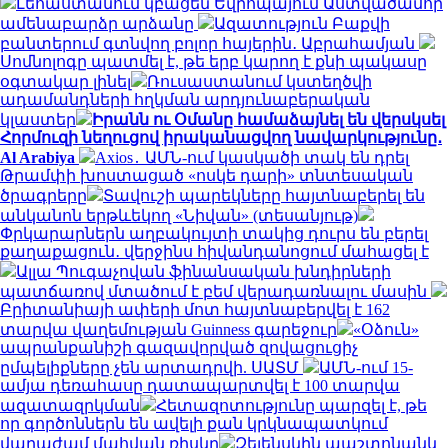
Լեհաստանում կբացեն Եվրոպայում Աստվածամոր
ամենաբարձր արձանը
Ազատություն Բաքվի
բանտերում գտնվող բոլոր հայերին․ Աբրահամյան
Սոմնոլոգը պատմել է, թե երբ կարող է քնի պակասը
օգտակար լինել
Ռուսաստանում կստեղծվի
ադամանդների հղկման արդյունաբերական
կլաստեր
Իրանն ու Օմանը համաձայնել են վերսկսել
Հորմուզի նեղուցով իրականացվող նավարկությունը․
Al Arabiya
Axios․ ԱՄՆ-ում կասկածի տակ են դրել
Թրամփի խոստացած «ոսկե դարի» տնտեսական
ծրագրերը
Տավուշի պարեկները հայտնաբերել են
անկանոն երթևեկող «Նիվան» (տեսանյութ)
Փրկարարներն աղբակույտի տակից դուրս են բերել
քաղաքացուն․ վերջինս հիվանդանոցում մահացել է
Ալլա Պուգաչովան ֆինանսական խնդիրների
պատճառով մտածում է բեմ վերադառնալու մասին
Բրիտանիայի ափերի մոտ հայտնաբերվել է 162
տարվա վաղեմության Guinness գարեջուր
«Օձուն»
ապրանքանիշի գազավորված զովացուցիչ
ըմպելիքները չեն արտադրվի. ՍԱՏՄ
ԱՄՆ-ում 15-
ամյա դեռահասը դատապարտվել է 100 տարվա
ազատազրկման
Հետազոտությունը պարզել է, թե
որ գործոններն են ավելի քան կրկնապատկում
վաղաժամ մահվան ռիսկը
Զելենսկին պաշտոնանկ