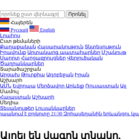
Հայերեն
Русский
English
Լրահոս
Ըստ թեմաների
Քաղաքական
Հասարակություն
Տնտեսություն
Իրավունք
Արտակարգ պատահարներ
Մշակույթ
Սպորտ
Հարցազրույցներ
Վերլուծական
Ծաղրանկարներ
Տարածաշրջան
Արցախ
Թուրքիա
Ադրբեջան
Իրան
Աշխարհ
ԱՄՆ
Եվրոպա
Մերձավոր Արևելք
Ռուսաստան
Այլ
Մամուլ
Հայաստան
Աշխարհ
Մեդիա
Տեսանյութեր
Լուսանկարներ
նում է բոյկոտը
21:30
Զոհասեղանին երևանցու կյանքն 
Այրել են վագոն տնակը,