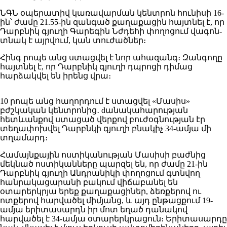
ՆԳՆ օպերատիվ կառավարման կենտրոն հունիսի 16-
ին՝ ժամը 21.55-ին զանգած քաղաքացին հայտնել է, որ
Դարբնիկ գյուղի Գարեգին Նժդեհի փողոցում վագոն-
տնակ է այրվում, կան տուժածներ։
Հինգ րոպե անց ստացվել է նոր ահազանգ։ Զանգողը
հայտնել է, որ Դարբնիկ գյուղի դպրոցի դիմաց
հարձակվել են իրենց վրա։
10 րոպե անց հաղորդում է ստացվել «Մասիս»
բժշկական կենտրոնից․ dանակահարության
հետևանքով ստացած վերքով բուժօգնության էր
տեղափոխվել Դարբնկի գյուղի բնակիչ 34-ամյա մի
տղամարդ։
Համայնքային ոստիկանության Մասիսի բաժնից
մեկնած ոստիկանները պարզել են, որ ժամը 21-ին
Դարբնիկ գյուղի Անդրանիկի փողոցում գտնվող
հանրակացարանի բակում վիճաբանել են
օտարերկրյա երեք քաղաքացիներ, ձեռքերով ու
ոտքերով հարվածել միմյանց, և այդ ընթացքում 19-
ամյա երիտասարդն իր մոտ եղած դանակով
հարվածել է 34-ամյա օտարերկրացուն։ Երիտասարդը