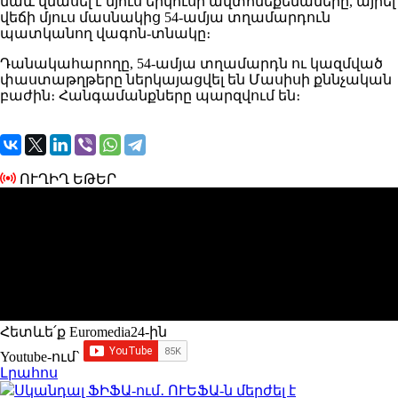
նաև վնասել է մյուս երկուսի ավտոմեքենաները, այրել
վեճի մյուս մասնակից 54-ամյա տղամարդուն
պատկանող վագոն-տնակը։
Դանակահարողը, 54-ամյա տղամարդն ու կազմված
փաստաթղթերը ներկայացվել են Մասիսի քննչական
բաժին։ Հանգամանքները պարզվում են։
ՈՒՂԻՂ ԵԹԵՐ
Հետևե՛ք Euromedia24-ին
Youtube-ում`
Լրահոս
Սկանդալ ՖԻՖԱ-ում․ ՈՒԵՖԱ-ն մերժել է