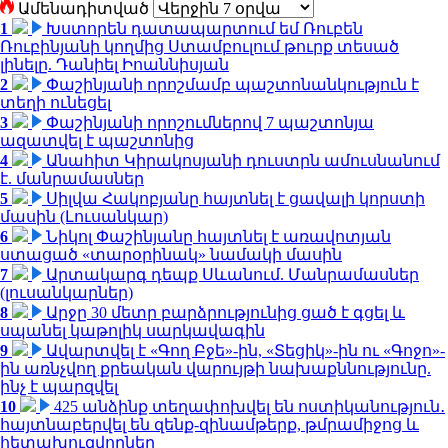
Ամենադիտված
1
Խստորեն դատապարտում եմ Ռուբեն
Ռուբինյանի կողմից Ստամբուլում թուրք տեսած
լինելը. Դանիել Իոաննիսյան
2
Փաշինյանի որոշմամբ պաշտոնանկություն է
տեղի ունեցել
3
Փաշինյանի որոշումներով 7 պաշտոնյա
ազատվել է պաշտոնից
4
Անահիտ Կիրակոսյանի դուստրն ամուսնանում
է. մանրամասներ
5
Սիլվա Հակոբյանը հայտնել է ցավալի կորստի
մասին (Լուսանկար)
6
Նիկոլ Փաշինյանը հայտնել է առավոտյան
ստացած «տարօրինակ» նամակի մասին
7
Արտակարգ դեպք Սևանում. Մանրամասներ
(լուսանկարներ)
8
Արջը 30 մետր բարձրությունից ցած է գցել և
սպանել կաթոլիկ սարկավագին
9
Ավարտվել է «Գող Բջե»-ին, «Տեցիկ»-ին ու «Գոջո»-
ին առնչվող քրեական վարույթի նախաքննությունը.
ինչ է պարզվել
10
425 անձինք տեղափոխվել են ոստիկանություն․
հայտնաբերվել են զենք-զինամթերք, թմրամիջոց և
հետախուզվողներ