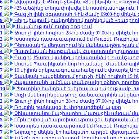
6
Ավարտվել է «Գող Բջե»-ին, «Տեցիկ»-ին ու «Գոջ
7
425 անձինք տեղափոխվել են ոստիկանություն․
8
Գազ չի լինի օգոստոսի 4-ին ժամը 09:00-ից մինչև 
9
Կիլիկիայում կրակոցներով ուղեկցված «ռազբո
10
Սպանություն՝ ուղիղ եթերում
1
Ջուր չի լինի հուլիսի 28-ին ժամը 07.00-ից մինչև հո
2
Խստորեն դատապարտում եմ Ռուբեն Ռուբինյանի
3
Դերասանին մեղադրում են մանկապղծության մե
4
Պատմական հաղթանակ․ Հայաստանը դարձավ 
5
Գագիկ Ծառուկյանից կբռնագանձվի 75 անշարժ գո
6
Սուրեն Պապիկյանի նոր հրամանը՝ ժամկետային
7
10 միլիոն երկրպագու պահանջում է վտարել Արգ
8
Տասնյակ հասցեներում ջուր չի լինի՝ հուլիսի 15-ին
9
Հայաստանի ամենավտանգավոր օձերը. որտեղ
10
Պուտինը հանդես է եկել հայտարարությամբ. Խո
1
Սոչի մեկնող ինքնաթիռը ճանապարհին անցկացրե
2
Ջուր չի լինի հուլիսի 28-ին ժամը 07.00-ից մինչև հո
3
Ռուբլին թանկացել է․ փոխարժեքն՝ այսօր
4
Չինաստանում աշխարհում առաջին անգամ մա
5
Ո՞րն է սիրված արտիստ Արտաշես Ալեքսանյա
6
Խստորեն դատապարտում եմ Ռուբեն Ռուբինյանի
7
Նորայրը մեկնել էր հանգստի, արդեն վերադառն
8
1/15 ընտրատեղամասում վերահաշվարկի արդյուն