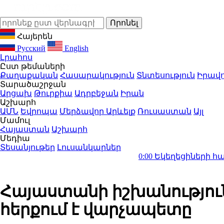
Հայերեն
Русский
English
Լրահոս
Ըստ թեմաների
Քաղաքական
Հասարակություն
Տնտեսություն
Իրավո
Տարածաշրջան
Արցախ
Թուրքիա
Ադրբեջան
Իրան
Աշխարհ
ԱՄՆ
Եվրոպա
Մերձավոր Արևելք
Ռուսաստան
Այլ
Մամուլ
Հայաստան
Աշխարհ
Մեդիա
Տեսանյութեր
Լուսանկարներ
0:00
Եկեղեցիների համաշխարհ
Հայաստանի իշխանությու
հերքում է վարչապետը