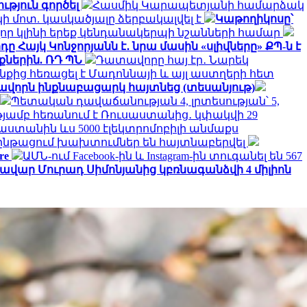
ւթյուն գործել
Հասմիկ Կարապետյանի համարձակ
 մոտ. կասկածյալը ձերբակալվել է
Կաթողիկոսը՝
որ կլինի երեք կենդանակերպի նշանների համար
ը Հայկ Կոնջորյանն է․ նրա մասին «սլիվները» ՔՊ-ն է
ներին. ՌԴ ՊՆ
Դատավորը հայ էր․ Նարեկ
նքից հեռացել է Մադոննայի և այլ աստղերի հետ
ավորն ինքնաբացարկ հայտնեց (տեսանյութ)
Պետական դավաճանության 4, լրտեսության՝ 5,
ւթյամբ հեռանում է Ռուսաստանից․ կփակվի 29
աստանին ևս 5000 էլեկտրոմոբիլի անմաքս
նթացում խախտումներ են հայտնաբերվել
re
ԱՄՆ-ում Facebook-ին և Instagram-ին տուգանել են 567
վար Մուրադ Սիմոնյանից կբռնագանձվի 4 միլիոն