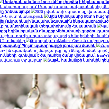
Ստեփանավանում ռուս կինը փորձել է ինքնասպանո
նակահարություն՝ Մասիսի գազալցակայաններից մեկի
րը (տեսանյութ)
2026 թվականի օգոստոսը վտանգավ
․ ՆԳՆ ոստիկանություն
Ալեն Սիմոնյանից հետո հաջորդ
վել Ուկրաինայի նավահանգստային ենթակառուցվածք
ն ռուբլու անօրինական տեղափոխումը Հայաստան
Կյա
ոցել է զինվորական գնացքը.Վեհափառի գործով դատ
 և աշխատուժի ազատ տեղաշարժի խնդիրների մասին
ԱԾ տվյալներ
Թուրքական «Madame Coco»-ն ամբողջո
րբազանը՝ Պոլսո պատրիարքի լռության մասին
Հայ
»-ին պատկանող մարզադպրոցի ձեռքբերման գործը
ների, գտնվում է ծայրահեղ ծանր վիճակում․ IranWi
 լավագույն փրկարար
Տաթև համայնքի նախկին ղեկա