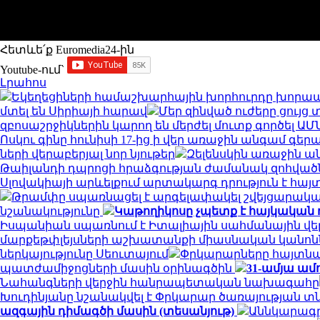
Հետևե՛ք Euromedia24-ին
Youtube-ում`
Լրահոս
Եկեղեցիների համաշխարհային խորհուրդը խորապ
մտել են Սիրիայի հարավ
Մեր զինված ուժերը ցույ
զբոսաշրջիկներին կարող են մերժել մուտք գործել ԱՄ
Ոսկու գինը հունիսի 17-ից ի վեր առաջին անգամ գերա
ների վերաբերյալ նոր նյութեր
Զելենսկին առաջին ան
Թաիլանդի դպրոցի հրաձգության ժամանակ զոհված
Սլովակիայի արևելքում արտակարգ դրություն է հա
Թրամփը սպառնացել է արգելափակել շվեյցարական
նշանակությունը
Կաթողիկոսը չպետք է հայկական 
Իսպանիան սպառնում է Իտալիային սահմանային վ
մարքեթփլեյսների աշխատանքի միասնական կանոն
ներկայությունը Սեուտայում
Փրկարարները հայտնաբ
պատժամիջոցների մասին օրինագծին
31-ամյա ամ
Նահանգների վերջին հանրապետական ​​նախագահը
Խուդինյանը նշանակվել է Փրկարար ծառայության 
ազգային դիմագծի մասին (տեսանյութ)
Աննկարագրե