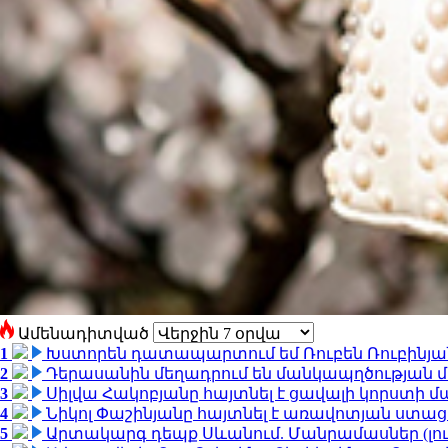
Ամենադիտված
1
Խստորեն դատապարտում եմ Ռուբեն Ռուբինյանի
2
Դերասանին մեղադրում են մանկապղծության մե
3
Սիլվա Հակոբյանը հայտնել է ցավալի կորստի մ
4
Նիկոլ Փաշինյանը հայտնել է առավոտյան ստ
5
Արտակարգ դեպք Սևանում. Մանրամասներ (լո