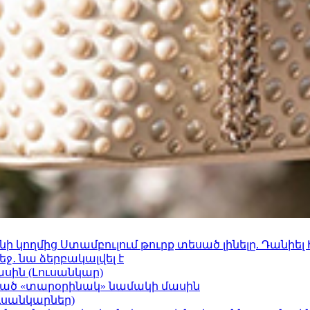
 կողմից Ստամբուլում թուրք տեսած լինելը. Դանիել
ջ․ նա ձերբակալվել է
ասին (Լուսանկար)
ացած «տարօրինակ» նամակի մասին
ւսանկարներ)