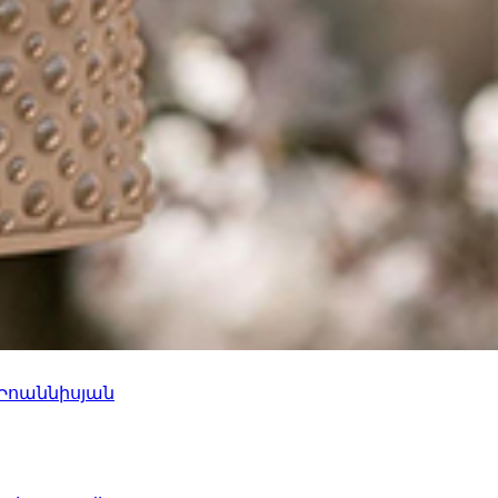
 Իոաննիսյան