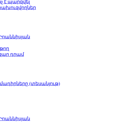
նչ է պարզվել
ետախուզվողներ
 Իոաննիսյան
թող
ազար դրամ
իմադիրները (տեսանյութ)
 Իոաննիսյան