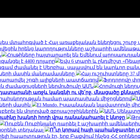
ես մտահոգված է Հայ առաքելական եկեղեցու շուրջ
ց տվեցին իրենց կարողությունները աշխարհի ամենա
Ն
Հութիները հայտարարել են Եմենում պրոսաուդյա
զանցել է 4400 դոլարը
Եվս 6 տարի և ընդմիշտ «Ռեալո
գամ ժամանել է Սերբիա․ սպասվում են կարևոր բանա
ների մասին մանրամասները
Հայ ուշուիստները 37
յտարարվել շոգի ալիքների պատճառով
Ֆյոդորովը փո
 ժամացույցների ներմուծումը ԱՄՆ
Հորմուզի նեղո
դատարանի առջև կանգնի ու վե՛րջ, մնացածը քննար
երահսկողության համար պատասխան միջոցներով
Մ
ների մասին
El Mundo. Իսպանական նավատորմը միգ
երել են մոլորված զբոսաշրջիկներին
ԱՄՆ Սենատը 
ուսինը խանդի հողի վրա դանակահարել է կնոջը
Թր
Ռուբեն Ռուբինյանը դարձել է աշխարհի ամենա
տնօրենի տեղակալ
Ո՞ւր կորավ հայի պահանջատեր տ
լի հպարտություն էր, երբ Բաքվում հնչեց ՀՀ օրհնե