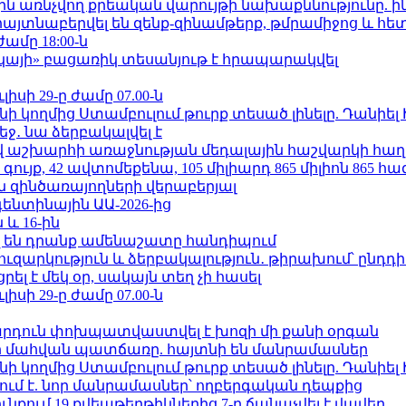
ո»-ին առնչվող քրեական վարույթի նախաքննությունը. ի
 հայտնաբերվել են զենք-զինամթերք, թմրամիջոց և հ
ժամը 18:00-ն
րկայի» բացառիկ տեսանյութ է հրապարակվել
ւլիսի 29-ը ժամը 07.00-ն
 կողմից Ստամբուլում թուրք տեսած լինելը. Դանիել
ջ․ նա ձերբակալվել է
աշխարհի առաջնության մեդալային հաշվարկի հաղ
ւյք, 42 ավտոմեքենա, 105 միլիարդ 865 միլիոն 865 հ
 զինծառայողների վերաբերյալ
ենտինային ԱԱ-2026-ից
 և 16-ին
 են դրանք ամենաշատը հանդիպում
ւզարկություն և ձերբակալություն․ թիրախում՝ ընդդ
լ է մեկ օր, սակայն տեղ չի հասել
ւլիսի 29-ը ժամը 07.00-ն
րդուն փոխպատվաստվել է խոզի մի քանի օրգան
նի մահվան պատճառը. հայտնի են մանրամասներ
 կողմից Ստամբուլում թուրք տեսած լինելը. Դանիել
ում է. նոր մանրամասներ՝ ողբերգական դեպքից
քում 19 քվեաթերթիկներից 7-ը ճանաչվել է վավեր