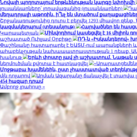
Նովայի պողոտայում երթևեկության կարգը կփոխվի
լուսանկարները՝ լողավազանից (լուսանկարներ)
Դա
մեղադրյալի աթոռին․ ի՞նչ են մտածում քաղաքացինե
Շրջանառությունից դուրս է բերվել 1293 միավոր զենք
կազմակերպում (տեսանյութ)
Հարվածներ են հասց
Կարապետյան
Մինվոդիում կասեցվել է 16 միլիո
աշխատած Ուիլյամ Օրբիթը
ՌԴ-ն «Իսկանդերով» խ
Փաշինյանը հայտարարել է ԵԱՏՄ-ում ապրանքների
ահաբեկչության նախապատրաստության 1 դեպք. Ա
խանութ
Երևի փոստը լավ չի աշխատում․ Նաթան ս
ներմուծման քվոտա է հատկացվել
«Արարատցեմենտ
Մոջթաբա Խամենեին, ըստ չհաստատված տեղեկություն
մլն դոլարով
Արման Ազարյանը ճանաչվել է տարվա
454 հազար դրամ
Ամբողջ լրահոսը »