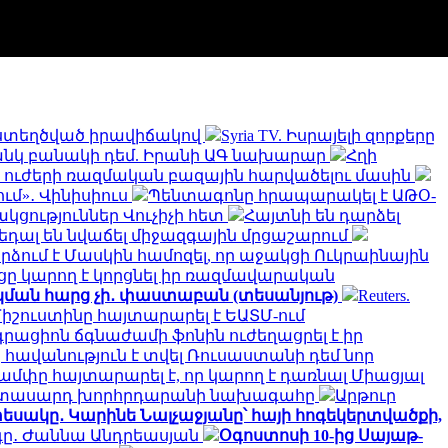
 ստեղծված իրավիճակով
Syria TV. Իսրայելի զորքերը
թանկ բանակի դեմ. Իրանի ԱԳ նախարար
Հղի
ն ուժերի ռազմական բազային հարվածելու մասին
ւմ»․ Վինիսիուս
Պենտագոնը հրապարակել է ԱԹՕ-
կցություններ Վուչիչի հետ
Հայտնի են դարձել
 մեդալ են նվաճել միջազգային մրցաշարում
րձում է Մասկին համոզել, որ աջակցի Ուկրաինային
ւցը կարող է կորցնել իր ռազմավարական
կման հարց չի․ փաստաբան (տեսանյութ)
Reuters.
իշուստինը հայտարարել է ԵԱՏՄ-ում
րացիոն ճգնաժամի ֆոնին ուժեղացրել է իր
հավանություն է տվել Ռուսաստանի դեմ նոր
ամփը հայտարարել է, որ կարող է դառնալ Միացյալ
երիտասարդ խորհրդարանի նախագահը
Արթուր
եսակը․ Կարինե Նալչաջյանը՝ հայի հոգեկերտվածքի,
րգը․ Ժաննա Անդրեասյան
Օգոստոսի 10-ից Սայաթ-